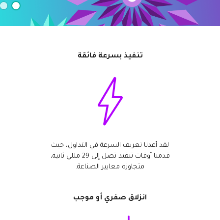
Axiory App
دليل تثبيت منصة سي تريدر
جديد
صناديق الاستثمار المتداولة في البورصات
Zero Account
English
جديد
الوثائق القانونية
الشفافية والأمان
日本語
فتح حساب حقيقي
الجوائز العالمية
الأسئلة المتكررة
عربى
تواصل معنا
فتح حساب تجريبي
Русский
تنفيذ بسرعة فائقة
Español
Trading is Risky.
ไทย
Tiếng Việt
لقد أعدنا تعريف السرعة في التداول، حيث
قدمنا أوقات تنفيذ تصل إلى 29 مللي ثانية،
متجاوزة معايير الصناعة.
انزلاق صفري أو موجب