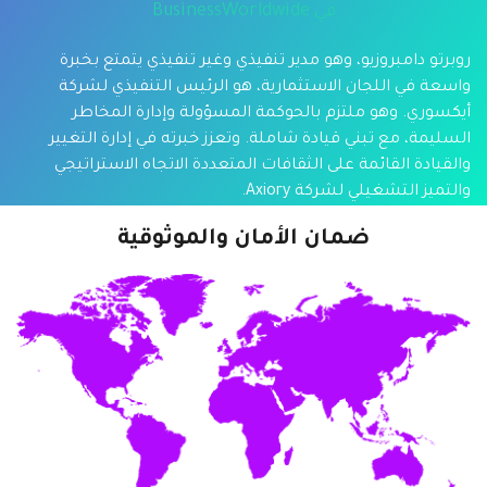
في BusinessWorldwide
روبرتو دامبروزيو، وهو مدير تنفيذي وغير تنفيذي يتمتع بخبرة
واسعة في اللجان الاستثمارية، هو الرئيس التنفيذي لشركة
أيكسوري. وهو ملتزم بالحوكمة المسؤولة وإدارة المخاطر
السليمة، مع تبني قيادة شاملة. وتعزز خبرته في إدارة التغيير
والقيادة القائمة على الثقافات المتعددة الاتجاه الاستراتيجي
والتميز التشغيلي لشركة Axiory.
ضمان الأمان والموثوقية