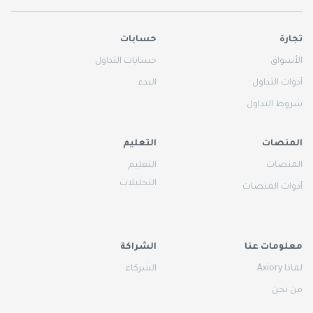
تجارة
حسابات
الأسواق
حسابات التداول
أدوات التداول
البدء
شروط التداول
المنصات
التعليم
المنصات
التعليم
التحليلات
أدوات المنصات
معلومات عنا
الشراكة
لماذا Axiory
الشركاء
من نحن