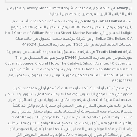
إن
Axiory
هي علامة تجارية مملوكة لشركة Axiory Global Limited، وتعمل من
خلال الكيانين التاليين المرخصين والخاضعين للرقابة:
شركة
Axiory Global Limited
هي شركة ذات مسؤولية محدودة تأسست في
بليز بموجب رقم التسجيل 000005723 (رقم التسجيل السابق 127090) ويقع
عنوانها المسجل في No. 1 Corner of William Fonseca Street, Marine Parade,
Belize City, Belize, C.A، وهي شركة مرخصة حسب الأصول من جانب هيئة
الخدمات المالية الدولية في بليز (FSC) بموجب رقم التسجيل 4496214.
شركة
Tradit Limited
هي شركة ذات مسؤولية محدودة تأسست في جمهورية
موريشيوس بموجب رقم التسجيل 179444 ويقع عنوانها المسجل في The
Cyberati Lounge, Ground Floor, The Catalyst, Silicon Avenue, 40 Cybercity,
72201 Ebène, Republic of Mauritius، وهي شركة مرخصة حسب الأصول من
جانب هيئة الخدمات المالية بجمهورية موريشيوس (FSC) بموجب ترخيص رقم
GB21026376.
يتم تقديم أي آراء أو أخبار أو أبحاث أو تحليلات أو أسعار أو أي معلومات أخرى
مذكورة في هذا الموقع الإلكتروني بوصفها تعليقات عامة على السوق، ولا تشكل
نصيحة استثمارية. لا تتحمل شركة Axiory أي مسؤولية عن أي خسائر أو أضرار،
بما في ذلك على سبيل المثال وليس الحصر، أي خسارة للربح والتي قد تنشأ
نتيجة لاستخدام هذه المعلومات أو الاعتماد عليها سواء بشكل مباشر أو غير
مباشر. روابط الأطراف الخارجية: يتم تقديم روابط المواقع الإلكترونية الخاصة
بالأطراف الخارجية من أجل راحتك. ولا تخضع هذه المواقع الإلكترونية لسيطرتنا
وقد لا تتبع هذه المواقع نفس المعايير التي نتبعها فيما يتعلق بالخصوصية أو
الأمن أو إمكانية الوصول. إن شركة Axiory لا تؤيد ولا تضمن العروض التي