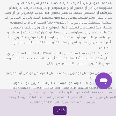
يقدمها المزودين من الأطراف الخارجية، كما لا تتحمل شركة Axiory أي
مسؤولية عن أمن أو محتوى أو توافر المواقع الإلكترونية للأطراف الخارجية أو
شركائهم أو المعلنين معهم. قد يتغير محتوى هذا الموقع الإلكتروني في أي وقت
بدون إخطار، ويتم تقديمه بغرض وحيد وهو مساعدة المتداولين في اتخاذ قرارات
استثمار مستقلة. على الرغم من أن شركة Axiory اتخذت الإجراءات المعقولة
لضمان دقة المعلومات المنشورة على الموقع الإلكتروني، ولكنها لا تضمن
دقتها ولا تتحمل أي مسؤولية عن أي خسائر أو أضرار قد تنشأ بشكل مباشر أو
غير مباشر عن المحتوى أو عدم قدرتك على الوصول إلى الموقع الإلكتروني، أو أي
تأخير أو تعطل في نقل أو تلقي أي تعليمات أو إشعارات مرسلة عبر الموقع
الإلكتروني.
لا تخضع شركة Axiory للإشراف من جانب هيئة JFSA، ولا تشارك الشركة في أي
أعمال يمكن اعتبارها عرضًا لمنتجات مالية أو دعوة لاستخدام خدمات مالية، وهذا
الموقع الإلكتروني غير موجه للمقيمين في اليابان.
قد يتم فرض قيود على الوصول إلى خدماتنا على الأفراد من مواطني أو المقيمين
في البلدان التالية:
الجزائر، أنغولا، بوليفيا، البوسنة والهرسك، بلغاريا، الكاميرون، كوت ديفوار،
جمهورية الكونغو الديمقراطية، هايتي، العراق، كينيا، الكويت، جمهورية لاو
تستخدم Axiory ملفات تعريف الارتباط لتحسين تجربة التصفح لديك. يمكنك
الديمقراطية الشعبية، لبنان، موناكو، ناميبيا، نيبال، بابوا غينيا الجديدة، جنوب
النقر على قبول أو متابعة التصفح للموافقة على استخدام ملفات تعريف الارتباط.
السودان، فنزويلا، فييت نام، جزر فيرجن (البريطانية)، اليمن
اقرأ سياسة ملفات تعريف الارتباط لمعرفة المزيد.
نحن لا نقدم خدماتنا للمقيمين في البلدان التالية:
قبول
بيلاروسيا، بليز، كندا، كوبا، دول الاتحاد الأوروبي والمنطقة الاقتصادية الأوروبية،