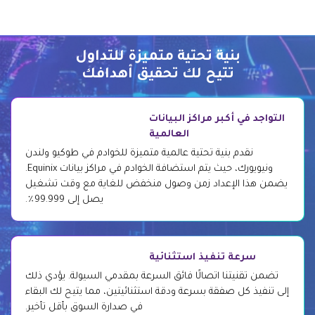
بنية تحتية متميزة للتداول
تتيح لك تحقيق أهدافك
التواجد في أكبر مراكز البيانات
العالمية
نقدم بنية تحتية عالمية متميزة للخوادم في طوكيو ولندن
ونيويورك، حيث يتم استضافة الخوادم في مراكز بيانات Equinix.
يضمن هذا الإعداد زمن وصول منخفض للغاية مع وقت تشغيل
يصل إلى 99.999٪.
سرعة تنفيذ استثنائية
تضمن تقنيتنا اتصالًا فائق السرعة بمقدمي السيولة. يؤدي ذلك
إلى تنفيذ كل صفقة بسرعة ودقة استثنائيتين، مما يتيح لك البقاء
في صدارة السوق بأقل تأخير.