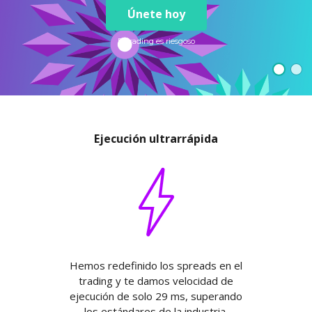
Axiory App
Guía de instalación de cTrader
NUEVO
Fondos cotizados (ETFs)
Únete hoy
English
Zero Account
Transparencia y seguridad
Documentos legales
NUEVO
日本語
Abrir cuenta real
Premios a nivel global
Preguntas frecuentes
El trading es riesgoso
عربى
Contáctanos
Prueba una cuenta Demo
Русский
Español
Trading is Risky.
ไทย
Tiếng Việt
Ejecución ultrarrápida
Hemos redefinido los spreads en el
trading y te damos velocidad de
ejecución de solo 29 ms, superando
los estándares de la industria.