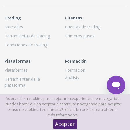
Trading
Cuentas
Mercados
Cuentas de trading
Herramientas de trading
Primeros pasos
Condiciones de trading
Plataformas
Formación
Plataformas
Formación
Análisis
Herramientas de la
plataforma
Axiory utiliza cookies para mejorar tu experiencia de navegación.
Puedes hacer clic en aceptar o continuar navegando para aceptar
Sobre nosotros
Asociaciones
el uso de cookies. Lee nuestra
Política de cookies
para obtener
¿Por qué Axiory?
Socios
más información.
Quiénes somos
Aceptar