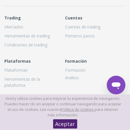
Trading
Cuentas
Mercados
Cuentas de trading
Herramientas de trading
Primeros pasos
Condiciones de trading
Plataformas
Formación
Plataformas
Formación
Análisis
Herramientas de la
plataforma
Axiory utiliza cookies para mejorar tu experiencia de navegación.
Puedes hacer clic en aceptar o continuar navegando para aceptar
Sobre nosotros
Asociaciones
el uso de cookies. Lee nuestra
Política de cookies
para obtener
¿Por qué Axiory?
Socios
más información.
Quiénes somos
Aceptar