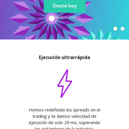
Axiory App
Guía de instalación de cTrader
NUEVO
Fondos cotizados (ETFs)
Únete hoy
English
Zero Account
Transparencia y seguridad
Documentos legales
NUEVO
日本語
Abrir cuenta real
Premios a nivel global
Preguntas frecuentes
El trading es riesgoso
عربى
Contáctanos
Prueba una cuenta Demo
Русский
Español
Trading is Risky.
ไทย
Tiếng Việt
Ejecución ultrarrápida
Hemos redefinido los spreads en el
trading y te damos velocidad de
ejecución de solo 29 ms, superando
los estándares de la industria.