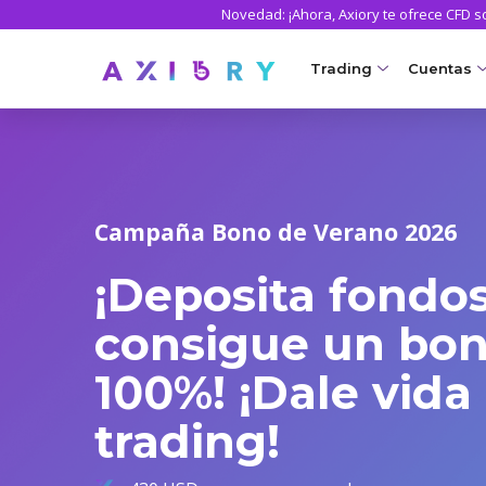
Novedad: ¡Ahora, Axiory te ofrece CFD 
Trading
Cuentas
MERCADOS
CUENTA
Clash CFDs
Axiory Wa
NUEVO
Campaña Bono de Verano 2026
Forex
Comparar
¡Deposita fondos
Oro y metales
Cuentas c
Petróleo y energía
Cuenta 
consigue un bon
CFDs de índices
Cuentas i
100%! ¡Dale vida 
CFDs de acciones
MT5 Alph
trading!
Acciones del mercad
Zero Acc