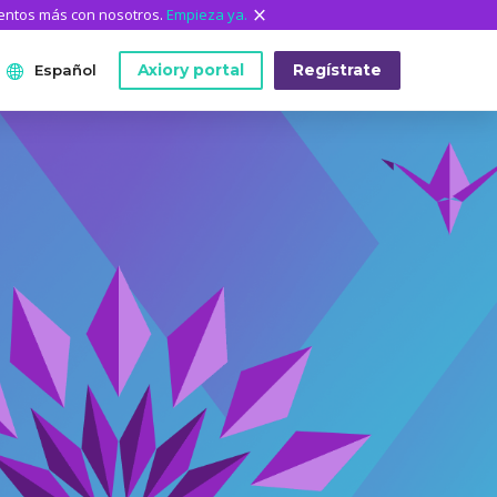
mentos más con nosotros.
Empieza ya.
Axiory portal
Regístrate
Español
ANÁLISIS
HERRAMIENTAS DE LA
QUIÉNES SOMOS
English
PLATAFORMA
Quiénes somos
日本語
Datos históricos de MetaTrader
El equipo de Axiory
عربى
Indicadores personalizados de MT4
Documentos legales
Русский
Guía de instalación de MT4
Preguntas frecuentes
Español
Guía de instalación de MT5
Contáctanos
ไทย
Guía de instalación de cTrader
Tiếng Việt