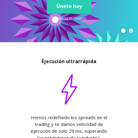
Axiory App
Guía de instalación de cTrader
NUEVO
Fondos cotizados (ETFs)
Únete hoy
English
Zero Account
Transparencia y seguridad
Documentos legales
NUEVO
日本語
Abrir cuenta real
Premios a nivel global
Preguntas frecuentes
El trading es riesgoso
عربى
Contáctanos
Prueba una cuenta Demo
Русский
Español
Trading is Risky.
ไทย
Tiếng Việt
Ejecución ultrarrápida
Hemos redefinido los spreads en el
trading y te damos velocidad de
ejecución de solo 29 ms, superando
los estándares de la industria.