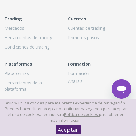
Trading
Cuentas
Mercados
Cuentas de trading
Herramientas de trading
Primeros pasos
Condiciones de trading
Plataformas
Formación
Plataformas
Formación
Análisis
Herramientas de la
plataforma
Axiory utiliza cookies para mejorar tu experiencia de navegación.
Puedes hacer clic en aceptar o continuar navegando para aceptar
Sobre nosotros
Asociaciones
el uso de cookies. Lee nuestra
Política de cookies
para obtener
¿Por qué Axiory?
Socios
más información.
Quiénes somos
Aceptar