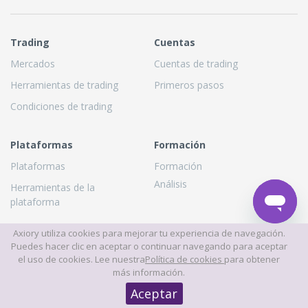
Trading
Cuentas
Mercados
Cuentas de trading
Herramientas de trading
Primeros pasos
Condiciones de trading
Plataformas
Formación
Plataformas
Formación
Análisis
Herramientas de la
plataforma
Axiory utiliza cookies para mejorar tu experiencia de navegación.
Puedes hacer clic en aceptar o continuar navegando para aceptar
Sobre nosotros
Asociaciones
el uso de cookies. Lee nuestra
Política de cookies
para obtener
¿Por qué Axiory?
Socios
más información.
Quiénes somos
Aceptar