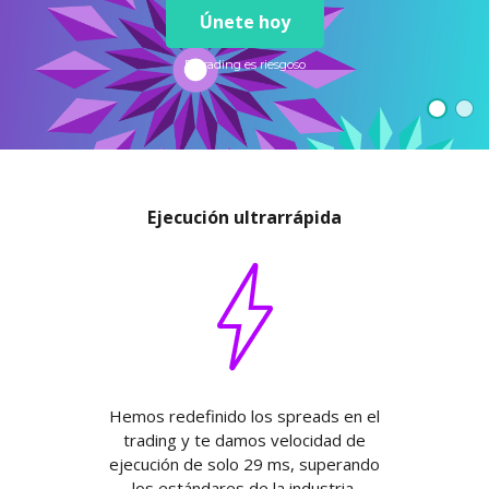
Axiory App
Guía de instalación de cTrader
NUEVO
Fondos cotizados (ETFs)
Únete hoy
English
Zero Account
Transparencia y seguridad
Documentos legales
NUEVO
日本語
Abrir cuenta real
Premios a nivel global
Preguntas frecuentes
El trading es riesgoso
عربى
Contáctanos
Prueba una cuenta Demo
Русский
Español
Trading is Risky.
ไทย
Tiếng Việt
Ejecución ultrarrápida
Hemos redefinido los spreads en el
trading y te damos velocidad de
ejecución de solo 29 ms, superando
los estándares de la industria.