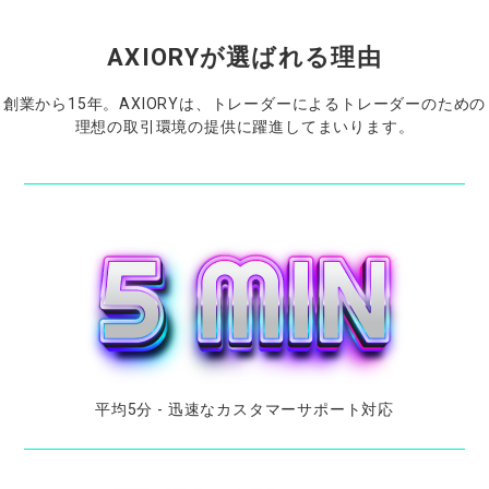
AXIORYが
選ばれる
理由
創業から
15
年。
AXIORYは、
トレーダーに
よる
トレーダーの
ための
理想の
取引環境の
提供に
躍進してまいります。
平均
5
分
-
迅速な
カスタマーサポート
対応