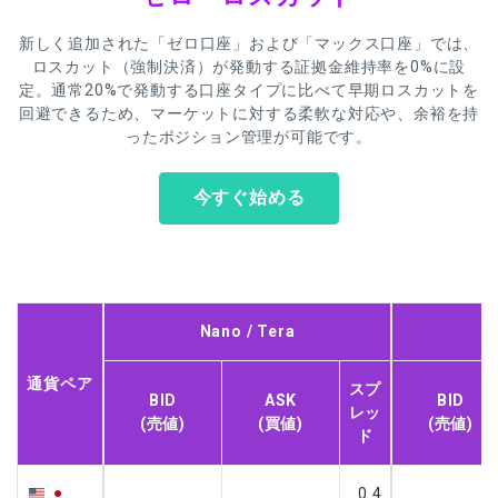
新しく追加された「ゼロ口座」および「マックス口座」では、
ロスカット（強制決済）が発動する証拠金維持率を0%に設
定。通常20%で発動する口座タイプに比べて早期ロスカットを
回避できるため、マーケットに対する柔軟な対応や、余裕を持
ったポジション管理が可能です。
今すぐ始める
Nano / Tera
通貨ペア
スプ
BID
ASK
BID
レッ
(売値)
(買値)
(売値)
ド
0.4