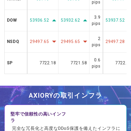
pips
3.9
DOW
53936.52
53932.62
53937.52
pips
2
NSDQ
29497.65
29495.65
29497.28
pips
0.6
SP
7722.18
7721.58
7722.1
pips
AXIORYの
取引
インフラ
堅牢で信頼性の高いインフ
ラ
完全な冗長化と高度なDDoS保護を備えたインフラに