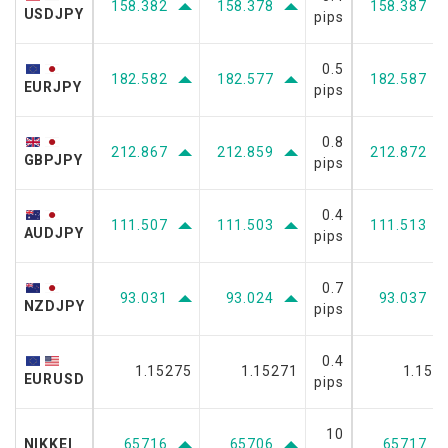
158.382
158.378
158.387
USDJPY
pips
0.5
182.582
182.577
182.587
EURJPY
pips
0.8
212.867
212.859
212.872
GBPJPY
pips
0.4
111.507
111.503
111.513
AUDJPY
pips
0.7
93.031
93.024
93.037
NZDJPY
pips
0.4
1.15275
1.15271
1.152
EURUSD
pips
10
NIKKEI
65716
65706
65717