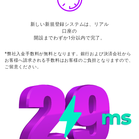
新しい新規登録システムは、リアル
口座の
開設までわずか1分以内で完了。
*
弊社入金手数料が
無料となります。
銀行および
決済会社から
お
客様へ
請求さ
れる
手数料は
お
客様の
ご
負担となりますので、
ご
留意ください。