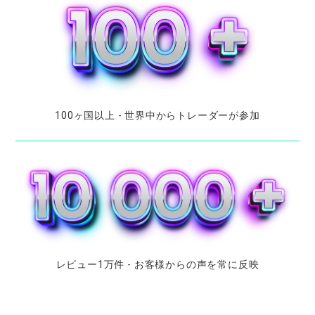
100
ヶ国以上
-
世界中から
トレーダーが
参加
レビュー
1
万件
- お
客様からの
声を
常に
反映