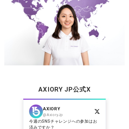
AXIORY JP
公式
X
AXIORY
@AxioryJp
デイ
今週のSNSチャレンジへの参加はお
予
済みですか？
こ