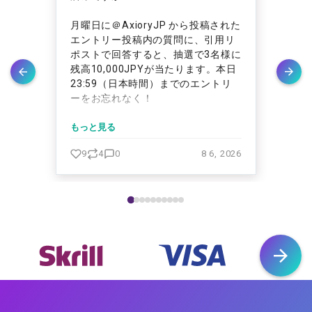
取引
月曜日に＠AxioryJP から投稿された
通
でき
エントリー投稿内の質問に、引用リ
る
総額
ポストで回答すると、抽選で3名様に
を
を逃
残高10,000JPYが当たります。本日
と
23:59（日本時間）までのエントリ
し
ーをお忘れなく！
が
た
当選者の方には、明日DMでご連絡し
もっと見る
ます。
もっ
ます💌 https://t.co/iWu9eEWOw0
 2026
9
4
0
8 6, 2026
5