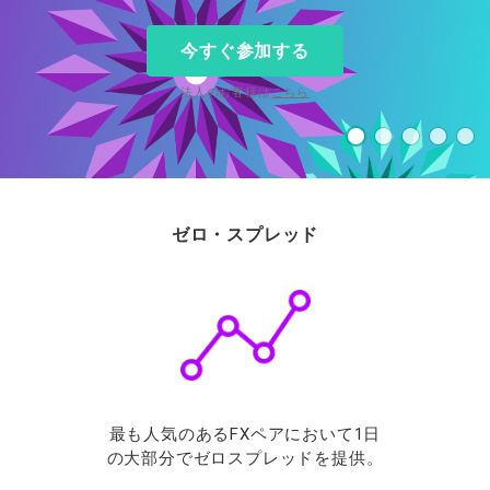
ウォレット口座
お知らせ
企業情報
NEW
AXIORYアプリ
日本時間表示インジケータ
貴金属CFD
取引時間
マーケットニュース
今すぐ参加する
ストライク インジケータ
会社概要
ソフトコモディティCFD
取引計算シミュレーター
AXIORYポータル
NEW
English
コーポレートニュース
MQLシグナル
NEW
役員紹介
バトルCFD
注文執行ポリシー
法人のお客様は
こちら
日本語
口座開設する
キャンペーン
通貨インデックス
お問合せ
経済指標・予測カレンダー
عربى
トレードガイド
NEW
よくあるご質問
休眠口座と凍結口座
デモ口座を開設する
Русский
Español
法人のお客様は
こちら
ไทย
ゼロ・スプレッド
Tiếng Việt
最も人気のあるFXペアにおいて1日
の大部分でゼロスプレッドを提供。