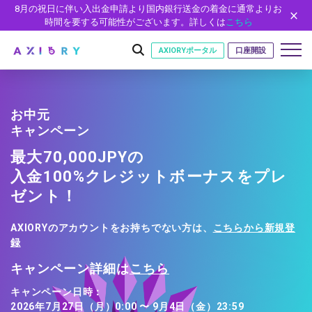
8月の祝日に伴い入出金申請より国内銀行送金の着金に通常よりお
時間を要する可能性がございます。詳しくは
こちら
AXIORYポータル
口座開設
お中元
はじめに
キャンペーン
はじめに
最大70,000JPYの
取引
ライセンス
入金100%クレジットボーナスをプレ
取引商品
取引条件
口座
ゼント！
安全性
FX（通貨ペア）
スプレッド・手数料
口座の種類
口座開設
プラットフォーム
AXIORYのアカウントをお持ちでない方は、
こちらから新規登
現物株式
ゼロカットとロスカット
口座タイプ
口座開設フォーム
プラットフォーム
ツール
パートナー
録
ETF
スワップとロールオーバー
法人のお客様
必要書類
MT5
MT4/MT5 ヒストリカルデータ
パートナーシップ・プログラム
キャンペーン詳細は
こちら
ニュース
株式CFD
入出金方法
ゼロ口座
開設方法
NEW
MT4
EA(エキスパートアドバイザー)
株価指数CFD
レバレッジ
NEW
イントロデュース・パートナープログラム（IP）
ニュースリリース
キャンペーン日時：
会社概要
デモ口座
cTrader
カスタムインジケーター
2026年7月27日（月）0:00 〜 9月4日（金）23:59
エネルギーCFD
約定率
特別・VIPプログラム
NEW