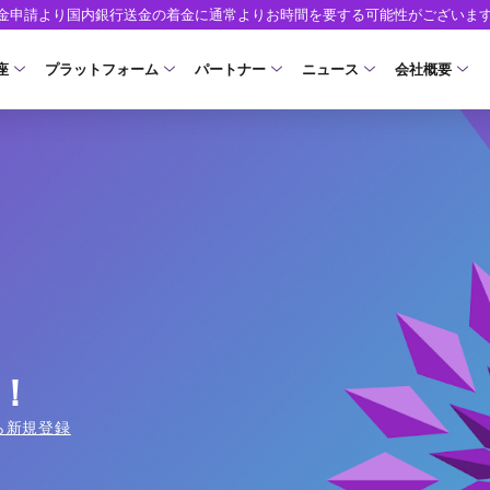
出金申請より国内銀行送金の着金に通常よりお時間を要する可能性がございま
座
プラットフォーム
パートナー
ニュース
会社概要
口座の種類
プラットフォーム
パートナーシップ・プログラム
取引条件
口座開設
ツール
ニュースリリース
企業情報
ア）
座タイプ
MT5
イントロデュース・パートナープログラム（I
スプレッド・手数料
口座開設フォーム
MT4/MT5 ヒストリカルデータ
お知らせ
会社概要
人のお客様
MT4
特別・VIPプログラム
ゼロカットとロスカット
必要書類
EA(エキスパートアドバイザー)
マーケットニュース
役員紹介
NEW
ロ口座
cTrader
スワップとロールオーバー
開設方法
カスタムインジケーター
コーポレートニュース
お問合せ
NEW
AXIORYアプリ
入出金方法
日本時間表示インジケータ
キャンペーン
よくあるご質
モ口座
D
レバレッジ
ストライク インジケータ
トレードガイド
ォレット口座
NEW
NEW
NEW
AXIORYポータル
！
FD
MQLシグナル
約定率
NEW
ら新規登録
取引時間
通貨インデックス