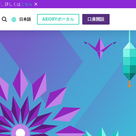
す。詳しくは
こちら
AXIORYポータル
口座開設
日本語
English
P）
日本語
عربى
Русский
問
Español
ไทย
Tiếng Việt