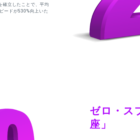
を確立したことで、平均
スピードが530%向上いた
。
ゼロ・ス
座」