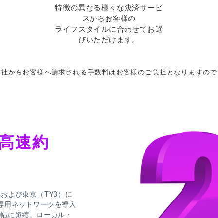
特徴の異なる様々な決済サービ
スからお客様の
ライフスタイルに合わせてお選
びいただけます。
会社から
お
客様へ
請求さ
れる
手数料は
お
客様の
ご
負担となりますので
高速約
）および東京（TY3）に
専用ネットワークを導入
で大幅に短縮。ローカル・