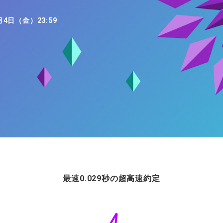
ィティCFD
NEW
取引計算シミュレーター
月4日（金）23:59
注文執行ポリシー
経済指標・予測カレンダー
休眠口座と凍結口座
最速0.029秒の超高速約定