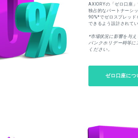
AXIORYの「ゼロ口
独占的なパートナーシッ
90%*でゼロスプレッ
できるよう設計されて
*市場状況に影響を与
バンクホリデー時等に
ください。
ゼロ口座につ