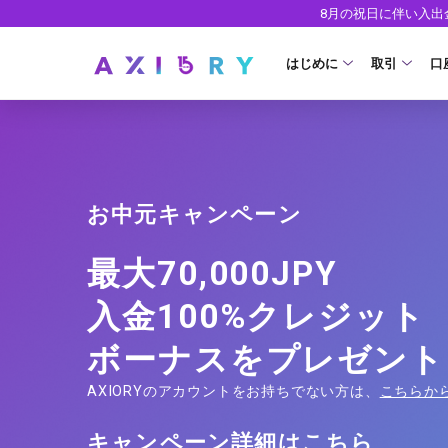
8月の祝日に伴い入
はじめに
取引
口
取引商品
はじめに
ライセンス
FX（通貨ペ
口
お中元キャンペーン
安全性
現物株式
法
ETF
ゼ
最大70,000JPY
株式CFD
デ
入金100%クレジット
株価指数CF
ウ
ボーナスをプレゼント
エネルギーC
AXIORYのアカウントをお持ちでない方は、
こちらか
貴金属CFD
キャンペーン詳細は
こちら