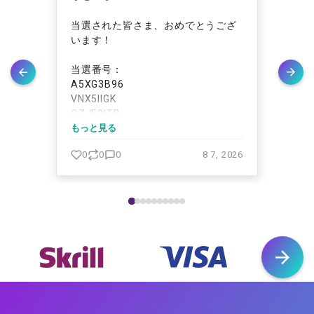
れた
当選された皆さま、おめでとうござ
月曜
用リ
います！
エ
様に
ポス
本日
当選番号：
残高
トリ
A5XG3B96
23
VNX5IIGK
ー
OZJE3ITB
しま
3QGQEREP
もっと見る
当選
もっ
E72J41OY
ます
 2026
0
0
0
8 7, 2026
9
6DIXBNES
YR778H4K
NWNCJC8R
5PWCUFEH
HFFN93D0 https://t.co/8iwnjPzTPK