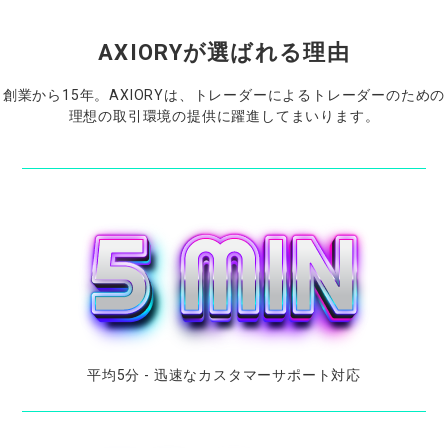
AXIORYが
選ばれる
理由
創業から
15
年。
AXIORYは、
トレーダーに
よる
トレーダーの
ための
理想の
取引環境の
提供に
躍進してまいります。
平均
5
分
-
迅速な
カスタマーサポート
対応