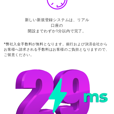
新しい新規登録システムは、リアル
口座の
開設までわずか1分以内で完了。
*
弊社入金手数料が
無料となります。
銀行および
決済会社から
お
客様へ
請求さ
れる
手数料は
お
客様の
ご
負担となりますので、
ご
留意ください。