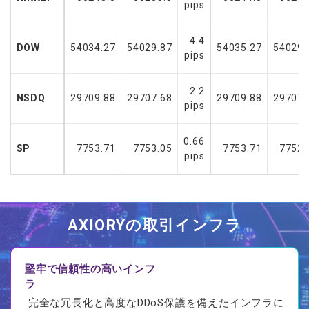
pips
4.4
DOW
54034.27
54029.87
54035.27
54029.
pips
2.2
NSDQ
29709.88
29707.68
29709.88
29707.
pips
0.66
SP
7753.71
7753.05
7753.71
7752.
pips
AXIORYの
取引
インフラ
堅牢で信頼性の高いインフ
ラ
完全な冗長化と高度なDDoS保護を備えたインフラに