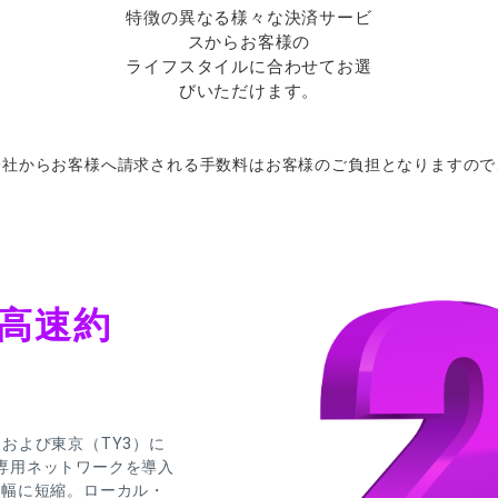
特徴の異なる様々な決済サービ
スからお客様の
ライフスタイルに合わせてお選
びいただけます。
会社から
お
客様へ
請求さ
れる
手数料は
お
客様の
ご
負担となりますので
高速約
）および東京（TY3）に
専用ネットワークを導入
で大幅に短縮。ローカル・