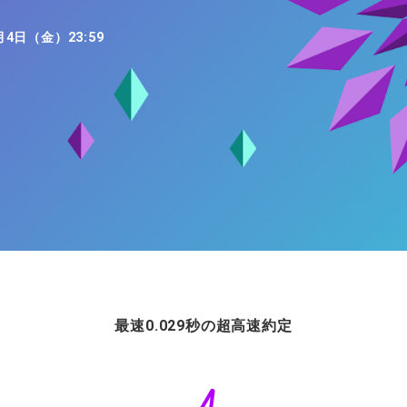
ィティCFD
NEW
取引計算シミュレーター
月4日（金）23:59
注文執行ポリシー
経済指標・予測カレンダー
休眠口座と凍結口座
最速0.029秒の超高速約定