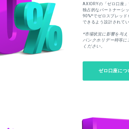
AXIORYの「ゼロ口
独占的なパートナーシッ
90%*でゼロスプレッ
できるよう設計されて
*市場状況に影響を与
バンクホリデー時等に
ください。
ゼロ口座につ