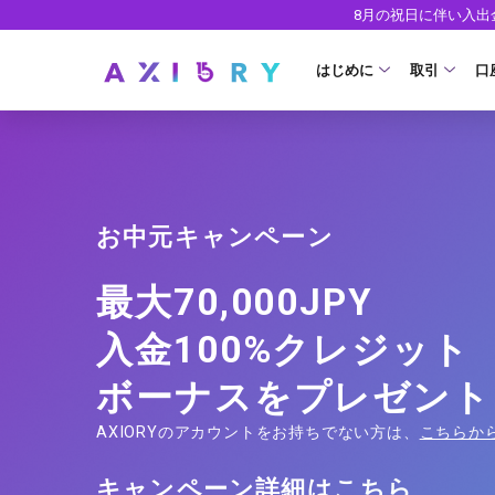
8月の祝日に伴い入
はじめに
取引
口
取引商品
はじめに
ライセンス
FX（通貨ペ
口
お中元キャンペーン
安全性
現物株式
法
ETF
ゼ
最大70,000JPY
株式CFD
デ
入金100%クレジット
株価指数CF
ウ
ボーナスをプレゼント
エネルギーC
AXIORYのアカウントをお持ちでない方は、
こちらか
貴金属CFD
キャンペーン詳細は
こちら