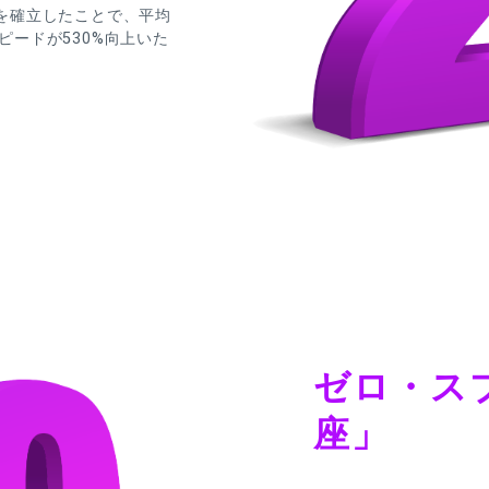
を確立したことで、平均
スピードが530%向上いた
。
ゼロ・ス
座」