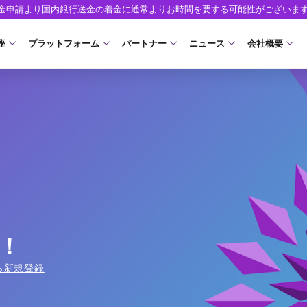
出金申請より国内銀行送金の着金に通常よりお時間を要する可能性がございま
座
プラットフォーム
パートナー
ニュース
会社概要
口座の種類
プラットフォーム
パートナーシップ・プログラム
取引条件
口座開設
ツール
ニュースリリース
企業情報
ア）
座タイプ
MT5
イントロデュース・パートナープログラム（I
スプレッド・手数料
口座開設フォーム
MT4/MT5 ヒストリカルデータ
お知らせ
会社概要
人のお客様
MT4
特別・VIPプログラム
ゼロカットとロスカット
必要書類
EA(エキスパートアドバイザー)
マーケットニュース
役員紹介
NEW
ロ口座
cTrader
スワップとロールオーバー
開設方法
カスタムインジケーター
コーポレートニュース
お問合せ
NEW
AXIORYアプリ
入出金方法
日本時間表示インジケータ
キャンペーン
よくあるご質
モ口座
D
レバレッジ
ストライク インジケータ
トレードガイド
ォレット口座
NEW
NEW
NEW
AXIORYポータル
！
FD
MQLシグナル
約定率
NEW
ら新規登録
取引時間
通貨インデックス