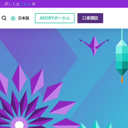
す。詳しくは
こちら
AXIORYポータル
口座開設
日本語
English
P）
日本語
عربى
Русский
問
Español
ไทย
Tiếng Việt