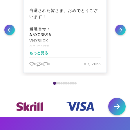
れた
当選された皆さま、おめでとうござ
月曜
用リ
います！
エ
様に
ポス
本日
当選番号：
残高
トリ
A5XG3B96
23
VNX5IIGK
ー
OZJE3ITB
しま
3QGQEREP
もっと見る
当選
もっ
E72J41OY
ます
 2026
0
0
0
8 7, 2026
9
6DIXBNES
YR778H4K
NWNCJC8R
5PWCUFEH
HFFN93D0 https://t.co/8iwnjPzTPK