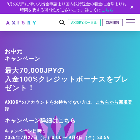
8月の祝日に伴い入出金申請より国内銀行送金の着金に通常よりお
時間を要する可能性がございます。詳しくは
こちら
AXIORYポータル
口座開設
お中元
はじめに
キャンペーン
はじめに
最大70,000JPYの
取引
ライセンス
入金100%クレジットボーナスをプレ
取引商品
取引条件
口座
ゼント！
安全性
FX（通貨ペア）
スプレッド・手数料
口座の種類
口座開設
プラットフォーム
AXIORYのアカウントをお持ちでない方は、
こちらから新規登
現物株式
ゼロカットとロスカット
口座タイプ
口座開設フォーム
プラットフォーム
ツール
パートナー
録
ETF
スワップとロールオーバー
法人のお客様
必要書類
MT5
MT4/MT5 ヒストリカルデータ
パートナーシップ・プログラム
キャンペーン詳細は
こちら
ニュース
株式CFD
入出金方法
ゼロ口座
開設方法
NEW
MT4
EA(エキスパートアドバイザー)
株価指数CFD
レバレッジ
NEW
イントロデュース・パートナープログラム（IP）
ニュースリリース
キャンペーン日時：
会社概要
デモ口座
cTrader
カスタムインジケーター
2026年7月27日（月）0:00 〜 9月4日（金）23:59
エネルギーCFD
約定率
特別・VIPプログラム
NEW