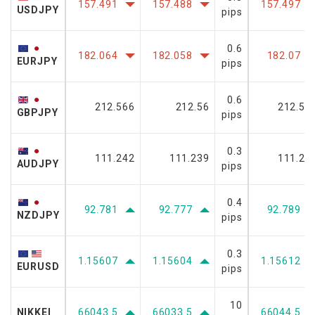
157.491
157.488
157.497
USDJPY
pips
0.6
182.064
182.058
182.07
EURJPY
pips
0.6
212.566
212.56
212.57
GBPJPY
pips
0.3
111.242
111.239
111.24
AUDJPY
pips
0.4
92.781
92.777
92.789
NZDJPY
pips
0.3
1.15607
1.15604
1.15612
EURUSD
pips
10
NIKKEI
66043.5
66033.5
66044.5