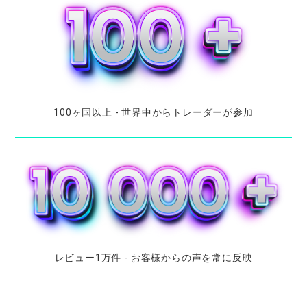
100
ヶ国以上
-
世界中から
トレーダーが
参加
レビュー
1
万件
- お
客様からの
声を
常に
反映