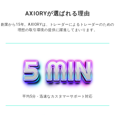
AXIORYが
選ばれる
理由
創業から
15
年。
AXIORYは、
トレーダーに
よる
トレーダーの
ための
理想の
取引環境の
提供に
躍進してまいります。
平均
5
分
-
迅速な
カスタマーサポート
対応