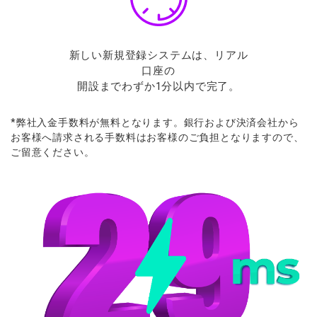
新しい新規登録システムは、リアル
口座の
開設までわずか1分以内で完了。
*
弊社入金手数料が
無料となります。
銀行および
決済会社から
お
客様へ
請求さ
れる
手数料は
お
客様の
ご
負担となりますので、
ご
留意ください。