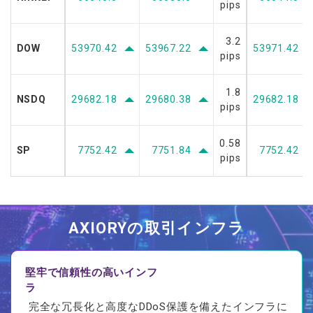
pips
3.2
DOW
53970.42
53967.22
53971.42
pips
1.8
NSDQ
29682.18
29680.38
29682.18
pips
0.58
SP
7752.42
7751.84
7752.42
pips
AXIORYの
取引
インフラ
堅牢で信頼性の高いインフ
ラ
完全な冗長化と高度なDDoS保護を備えたインフラに