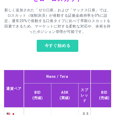
新しく追加された「ゼロ口座」および「マックス口座」では、
ロスカット（強制決済）が発動する証拠金維持率を0%に設
定。通常20%で発動する口座タイプに比べて早期ロスカットを
回避できるため、マーケットに対する柔軟な対応や、余裕を持
ったポジション管理が可能です。
今すぐ始める
Nano / Tera
通貨ペア
スプ
BID
ASK
BID
レッ
(売値)
(買値)
(売値)
ド
0.3