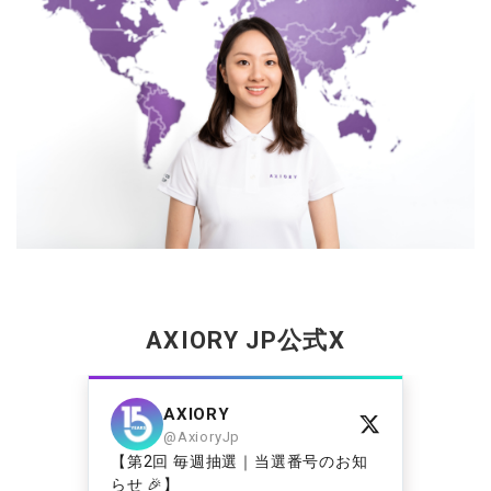
AXIORY JP
公式
X
AXIORY
@AxioryJp
はお
【第2回 毎週抽選｜当選番号のお知
今週
らせ 🎉】
済