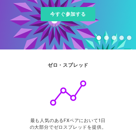
ウォレット口座
お知らせ
企業情報
NEW
AXIORYアプリ
日本時間表示インジケータ
貴金属CFD
取引時間
マーケットニュース
今すぐ参加する
ストライク インジケータ
会社概要
ソフトコモディティCFD
取引計算シミュレーター
AXIORYポータル
NEW
English
コーポレートニュース
MQLシグナル
NEW
役員紹介
バトルCFD
注文執行ポリシー
法人のお客様は
こちら
日本語
口座開設する
キャンペーン
通貨インデックス
お問合せ
経済指標・予測カレンダー
عربى
トレードガイド
NEW
よくあるご質問
休眠口座と凍結口座
デモ口座を開設する
Русский
Español
法人のお客様は
こちら
ไทย
ゼロ・スプレッド
Tiếng Việt
最も人気のあるFXペアにおいて1日
の大部分でゼロスプレッドを提供。