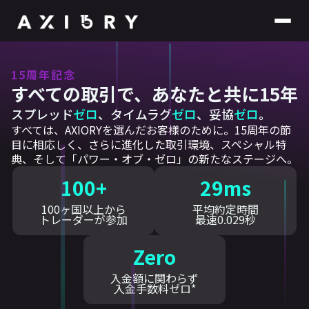
15周年記念
すべての取引で、あなたと共に15年
スプレッド
ゼロ
、タイムラグ
ゼロ
、妥協
ゼロ
。
すべては、AXIORYを選んだお客様のために。15周年の節
目に相応しく、さらに進化した取引環境、スペシャル特
典、そして「パワー・オブ・ゼロ」の新たなステージへ。
100+
29ms
100ヶ国以上から
平均約定時間
トレーダーが参加
最速0.029秒
Zero
入金額に関わらず
入金手数料ゼロ*