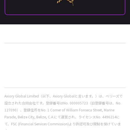
Axiory Global Limited（以下、Axiory Globalと言います。）は、ベリーズで
設立された合同会社です。登録番号はNo. 000005723（旧登録番号は、No.
127090）、登録住所をNo. 1 Corner of William Fonseca Street, Marine
Parade, Belize City, Belize, C.A.にて運営され、ライセンスNo. 4496214に
て、FSC (Financial Services Commission)より許認可及び規制を受けていま