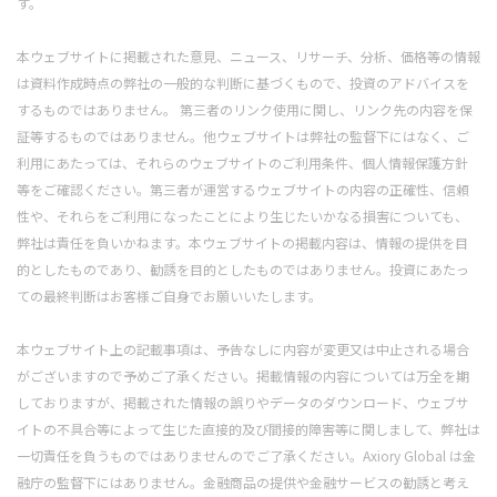
す。
本ウェブサイトに掲載された意見、ニュース、リサーチ、分析、価格等の情報
は資料作成時点の弊社の一般的な判断に基づくもので、投資のアドバイスを
するものではありません。 第三者のリンク使用に関し、リンク先の内容を保
証等するものではありません。他ウェブサイトは弊社の監督下にはなく、ご
利用にあたっては、それらのウェブサイトのご利用条件、個人情報保護方針
等をご確認ください。第三者が運営するウェブサイトの内容の正確性、信頼
性や、それらをご利用になったことにより生じたいかなる損害についても、
弊社は責任を負いかねます。本ウェブサイトの掲載内容は、情報の提供を目
的としたものであり、勧誘を目的としたものではありません。投資にあたっ
ての最終判断はお客様ご自身でお願いいたします。
本ウェブサイト上の記載事項は、予告なしに内容が変更又は中止される場合
がございますので予めご了承ください。掲載情報の内容については万全を期
しておりますが、掲載された情報の誤りやデータのダウンロード、ウェブサ
イトの不具合等によって生じた直接的及び間接的障害等に関しまして、弊社は
一切責任を負うものではありませんのでご了承ください。Axiory Global は金
融庁の監督下にはありません。金融商品の提供や金融サービスの勧誘と考え