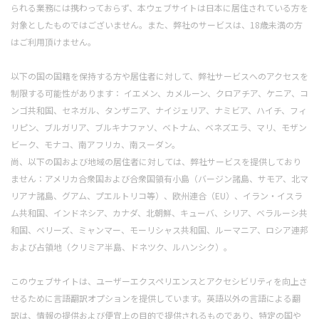
られる業務には携わっておらず、本ウェブサイトは日本に居住されている方を
対象としたものではございません。また、弊社のサービスは、18歳未満の方
はご利用頂けません。
以下の国の国籍を保持する方や居住者に対して、弊社サービスへのアクセスを
制限する可能性があります： イエメン、カメルーン、クロアチア、ケニア、コ
ンゴ共和国、セネガル、タンザニア、ナイジェリア、ナミビア、ハイチ、フィ
リピン、ブルガリア、ブルキナファソ、ベトナム、ベネズエラ、マリ、モザン
ビーク、モナコ、南アフリカ、南スーダン。
尚、以下の国および地域の居住者に対しては、弊社サービスを提供しており
ません：アメリカ合衆国および合衆国領有小島（バージン諸島、サモア、北マ
リアナ諸島、グアム、プエルトリコ等）、欧州連合（EU）、イラン・イスラ
ム共和国、インドネシア、カナダ、北朝鮮、キューバ、シリア、ベラルーシ共
和国、ベリーズ、ミャンマー、モーリシャス共和国、ルーマニア、ロシア連邦
および占領地（クリミア半島、ドネツク、ルハンシク）。
このウェブサイトは、ユーザーエクスペリエンスとアクセシビリティを向上さ
せるために言語翻訳オプションを提供しています。英語以外の言語による翻
訳は、情報の提供および便宜上の目的で提供されるものであり、特定の国や