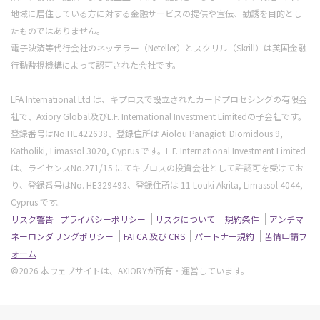
地域に居住している方に対する金融サービスの提供や宣伝、勧誘を目的とし
たものではありません。
電子決済等代行会社のネッテラー（Neteller）とスクリル（Skrill）は英国金融
行動監視機構によって認可された会社です。
LFA International Ltd は、キプロスで設立されたカードプロセシングの有限会
社で、Axiory Global及びL.F. International Investment Limitedの子会社です。
登録番号はNo.HE422638、登録住所は Aiolou Panagioti Diomidous 9,
Katholiki, Limassol 3020, Cyprus です。L.F. International Investment Limited
は、ライセンスNo.271/15 にてキプロスの投資会社として許認可を受けてお
り、登録番号はNo. HE329493、登録住所は 11 Louki Akrita, Limassol 4044,
Cyprus です。
リスク警告
プライバシーポリシー
リスクについて
規約条件
アンチマ
ネーロンダリングポリシー
FATCA 及び CRS
パートナー規約
苦情申請フ
ォーム
©2026 本ウェブサイトは、AXIORYが所有・運営しています。