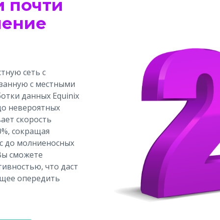
и почти
нение
тную сеть с
занную с местными
отки данных Equinix
 до невероятных
вает скорость
0%, сокращая
мс до молниеносных
 Вы сможете
тивностью, что даст
ющее опередить