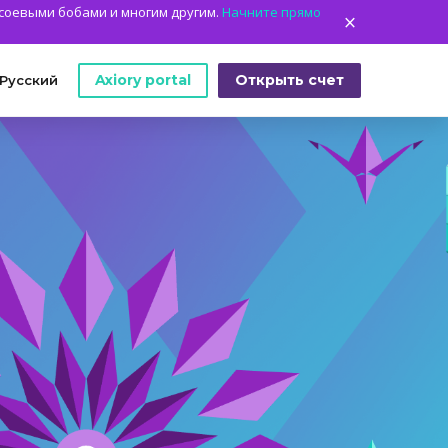
 соевыми бобами и многим другим.
Начните прямо
Axiory portal
Открыть счет
Русский
ИКА
ИНСТРУМЕНТЫ НА
КТО МЫ
English
ПЛАТФОРМАХ
Кто мы
日本語
Архивная статистика MetaTrader
а
Коллектив Axiory
عربى
Руководство по установке MT4
Юридические документы
Русский
Руководство по установке MT5
Часто задаваемые
Español
Руководство по установке cTrader
вопросы
ไทย
Связаться с нами
Tiếng Việt