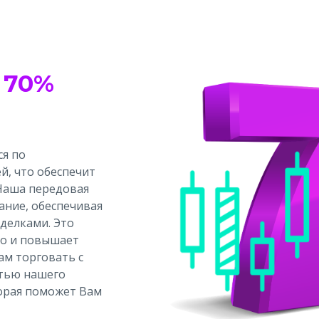
 70%
ся по
й, что обеспечит
 Наша передовая
ние, обеспечивая
делками. Это
но и повышает
ам торговать с
стью нашего
торая поможет Вам