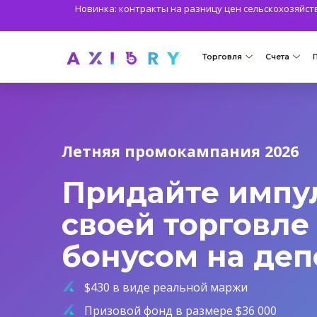
Новинка: контракты на разницу цен сельскохозяйств
Торговля
Счета
РЫНКИ
ТОРГО
CFD Clash
Axiory Wa
НОВЫЙ
Летняя промокампания 2026
Форекс
Сравнить
Придайте импу
Золото и другие мет
Корпорат
своей торговле
Нефть и энергоносит
Исламски
бонусом на деп
CFD на индексы
MT5 Alph
CFD на акции
Zero Acc
$430 в виде реальной маржи
Акции
Призовой фонд в размере $36 000