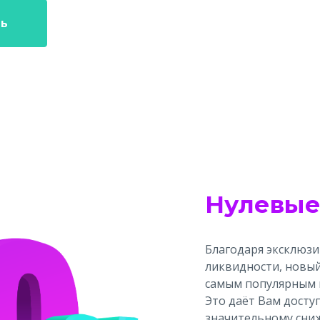
ть
Нулевые
Благодаря эксклюз
ликвидности, новый
самым популярным 
Это даёт Вам досту
значительному сни