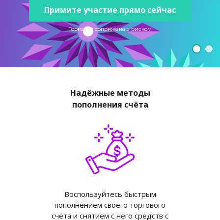
English
Биржевые фонды (ETF)
Открытость и безопасность
Юридические документы
Примите участие прямо сейчас
日本語
Открыть реальный счет
Международные награды
Часто задаваемые вопросы
Торговля сопряжена с риском
عربى
Связаться с нами
Торговать на демо-счете
Русский
Español
Trading is Risky.
ไทย
Tiếng Việt
Надёжные методы
пополнения счёта
Воспользуйтесь быстрым
пополнением своего торгового
счёта и снятием с него средств с