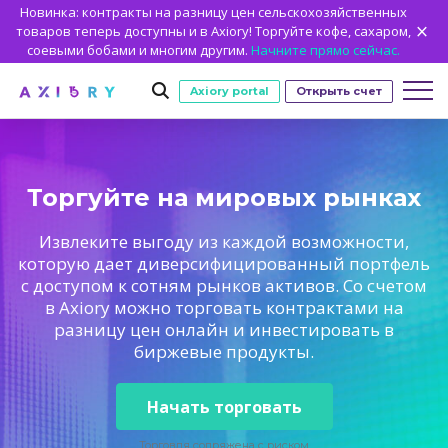
Новинка: контракты на разницу цен сельскохозяйственных
товаров теперь доступны и в Axiory! Торгуйте кофе, сахаром,
соевыми бобами и многим другим.
Начните прямо сейчас.
Axiory portal
Открыть счет
Торговля
Торгуйте на мировых рынках
РЫНКИ
ТОРГОВЫЕ УСЛОВИЯ
Счета
Извлеките выгоду из каждой возможности,
ТОРГОВЫЕ СЧЕТА
С ЧЕГО НАЧАТЬ
CFD Clash
Методы внесения средств
НОВЫЙ
Платформы
которую дает диверсифицированный портфель
с доступом к сотням рынков активов. Со счетом
Торговые параметры
Форекс
ПЛАТФОРМЫ
ТОРГОВЫЕ ИНСТРУМЕНТЫ
ИНСТРУМЕНТЫ НА ПЛАТФОРМАХ
Axiory Wallet
Открыть реальный счет
НОВЫЙ
Обучение
в Axiory можно торговать контрактами на
Кредитное плечо
Золото и другие металлы
Быстрая интеллектуальная проверка
Сравнить счета
разницу цен онлайн и инвестировать в
ОБУЧЕНИЕ
АНАЛИТИКА
Сравнить платформы
Strike Indicator
Архивная статистика MetaTrader
Об Axiory
Защита от отрицательного баланса
Нефть и энергоносители
биржевые продукты.
Корпоративные счета
MetaTrader 4
Пользовательские индикаторы
Руководство по установке MT4
ПОЧЕМУ СТОИТ ВЫБРАТЬ AXIORY?
КТО МЫ
Торговая академия Axiory
Сотрудничество
Калькуляторы
CFD на индексы
Исламские счета
MetaTrader 5
Экономический календарь
Руководство по установке MT5
Как
НОВЫЙ
Торговая статистика
CFD на акции
Наши преимущества
Кто мы
Начать торговать
MT5 Alpha
cTrader
Trading Signals
Руководство по установке cTrader
НОВЫЙ
Акции
Лицензия и регистрация
Коллектив Axiory
Zero Account
НОВЫЙ
Axiory App
Торговля сопряжена с риском
НОВЫЙ