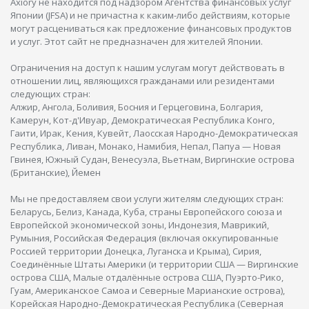
Axiory не находится под надзором Агентства финансовых услуг
Японии (JFSA) и не причастна к каким-либо действиям, которые
могут расцениваться как предложение финансовых продуктов
и услуг. Этот сайт не предназначен для жителей Японии.
Ограничения на доступ к нашим услугам могут действовать в
отношении лиц, являющихся гражданами или резидентами
следующих стран:
Алжир, Ангола, Боливия, Босния и Герцеговина, Болгария,
Камерун, Кот-д'Ивуар, Демократическая Республика Конго,
Гаити, Ирак, Кения, Кувейт, Лаосская Народно-Демократическая
Республика, Ливан, Монако, Намибия, Непал, Папуа — Новая
Гвинея, Южный Судан, Венесуэла, Вьетнам, Виргинские острова
(Британские), Йемен
Мы не предоставляем свои услуги жителям следующих стран:
Беларусь, Белиз, Канада, Куба, страны Европейского союза и
Европейской экономической зоны, Индонезия, Маврикий,
Румыния, Российская Федерация (включая оккупированные
Россией территории Донецка, Луганска и Крыма), Сирия,
Соединённые Штаты Америки (и территории США — Виргинские
острова США, Малые отдалённые острова США, Пуэрто-Рико,
Гуам, Американское Самоа и Северные Марианские острова),
Корейская Народно-Демократическая Республика (Северная