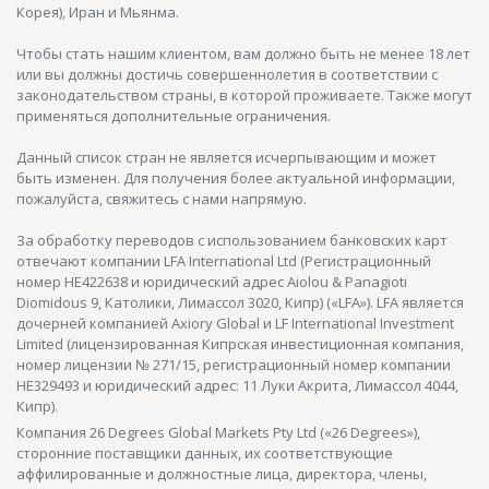
Корея), Иран и Мьянма.
Чтобы стать нашим клиентом, вам должно быть не менее 18 лет
или вы должны достичь совершеннолетия в соответствии с
законодательством страны, в которой проживаете. Также могут
применяться дополнительные ограничения.
Данный список стран не является исчерпывающим и может
быть изменен. Для получения более актуальной информации,
пожалуйста, свяжитесь с нами напрямую.
За обработку переводов с использованием банковских карт
отвечают компании LFA International Ltd (Регистрационный
номер HE422638 и юридический адрес Aiolou & Panagioti
Diomidous 9, Католики, Лимассол 3020, Кипр) («LFA»). LFA является
дочерней компанией Axiory Global и LF International Investment
Limited (лицензированная Кипрская инвестиционная компания,
номер лицензии № 271/15, регистрационный номер компании
HE329493 и юридический адрес: 11 Луки Акрита, Лимассол 4044,
Кипр).
Компания 26 Degrees Global Markets Pty Ltd («26 Degrees»),
сторонние поставщики данных, их соответствующие
аффилированные и должностные лица, директора, члены,