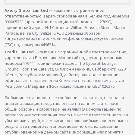
Axiory Global Limited
— компания с ограниченной
ответственностью, зарегистрированная в Белизе под номером
000005723 (прежний регистрационный номер — 127090),
юридический адрес: №1 Corner of William Fonseca Street, Marine
Parade, Belize City, Belize, C.A., и должным образом
лицензированная Комиссией по финансовым услугам Белиза
(FSC) под номером 4496214.
Tradit Limited
– компания с ограниченной ответственностью,
учрежденная в Республике Маврикий под регистрационным
номером 179444, юридический адрес: The Cyberati Lounge,
Ground Floor, The Catalyst, Силикон Авеню 40, Сайбер-сити 72201
Эбене, Республика Маврикий, действующая на основании
официального разрешения Комиссии по финансовым услугам
Республики Маврикий (FSC), номер лицензии GB21026376.
Любые мнения, новостные сообщения, аналитика, ценовая и
иная информация, представленные на данном сайте, носят
общий обзорный характер и не являются консультацией по
вопросам инвестирования. Axiory не несет ответственности за
убытки или ущерб, в том числе потерю прибыли, понесенные в
результате прямого или опосредованного использования
опубликованной на данном сайте информации или принятия