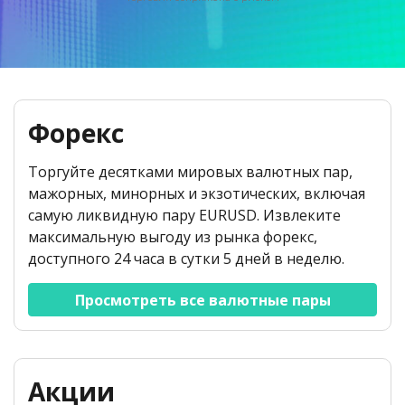
English
Биржевые фонды (ETF)
Открытость и безопасность
Юридические документы
日本語
Открыть реальный счет
Международные награды
Часто задаваемые вопросы
عربى
Связаться с нами
Торговать на демо-счете
Русский
Español
Trading is Risky.
Форекс
ไทย
Tiếng Việt
Торгуйте десятками мировых валютных пар,
мажорных, минорных и экзотических, включая
самую ликвидную пару EURUSD. Извлеките
максимальную выгоду из рынка форекс,
доступного 24 часа в сутки 5 дней в неделю.
Просмотреть все валютные пары
Акции