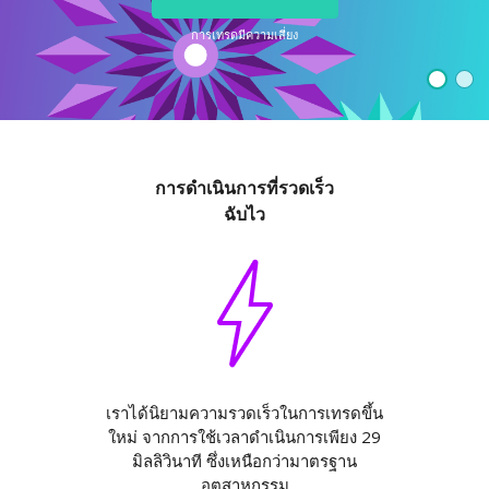
Axiory App
คู่มือการติดตั้ง cTrader
ชั่วโมง
ETFs แลกเปลี่ยน ETFs
English
Zero Account
ความโปร่งใสและความปลอดภัย
เอกสารทางกฎหมาย
ชั่วโมง
การเทรดมีความเสี่ยง
日本語
เปิดบัญชี live
รางวัลระดับโลก
คำถามที่พบบ่อย
عربى
ติดต่อเรา
ลองเดโม่
Русский
Español
Trading is Risky.
ไทย
การดำเนินการที่รวดเร็ว
Tiếng Việt
ฉับไว
เราได้นิยามความรวดเร็วในการเทรดขึ้น
ใหม่ จากการใช้เวลาดำเนินการเพียง 29
มิลลิวินาที ซึ่งเหนือกว่ามาตรฐาน
อุตสาหกรรม