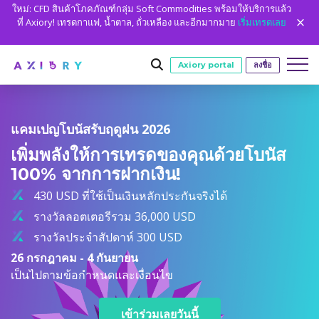
ใหม่: CFD สินค้าโภคภัณฑ์กลุ่ม Soft Commodities พร้อมให้บริการแล้ว
ที่ Axiory! เทรดกาแฟ, น้ำตาล, ถั่วเหลือง และอีกมากมาย
เริ่มเทรดเลย
Axiory portal
ลงชื่อ
แคมเปญโบนัสรับฤดูฝน 2026
การเทรด
เพิ่มพลังให้การเทรดของคุณด้วยโบนัส
ตลาด
เงื่อนไขการเทรด
บัญชี
100% จากการฝากเงิน!
Clash CFD
วิธีการฝาก
บัญชีเทรด
เริ่มต้น
ชั่วโมง
แพลตฟอร์ม
430 USD ที่ใช้เป็นเงินหลักประกันจริงได้
ข้อมูลจำเพาะการเทรด
ฟอเร็กซ์
Axiory Wallet
เปิดบัญชี live
แพลตฟอร์ม
เครื่องมือการเทรด
เครื่องมือแพลตฟอร์ม
ชั่วโมง
รางวัลลอตเตอรีรวม 36,000 USD
การศึกษา
เลเวอเรจ
ทองและโลหะ
การตรวจสอบที่ชาญฉลาดและรวดเร็ว
เปรียบเทียบบัญชี
รางวัลประจำสัปดาห์ 300 USD
เปรียบเทียบแพลตฟอร์ม
Strike Indicator
ข้อมูลย้อนหลังของ Metatrader
การศึกษา
การวิเคราะห์
เกี่ยวกับเรา
การป้องกันยอดคงเหลือติดลบ
น้ำมันและพลังงาน
บัญชีบริษัท
26 กรกฎาคม - 4 กันยายน
MetaTrader 4
ตัวบ่งชี้ที่กำหนดเอง
ตัวชี้วัด MT4 แบบกำหนดเอง
เครื่องคำนวณ
ดัชนี CFD
Axiory Trading Academy
ทำไมถึง AXIORY
พวกเราคือใคร
เป็นไปตามข้อกำหนดและเงื่อนไข
พาร์ทเนอร์
บัญชีทดลอง
MetaTrader 5
ปฏิทินเศรษฐกิจ
คู่มือการติดตั้ง MT4
สถิติการเทรด
หุ้น CFD
ทำอย่างไร
ชั่วโมง
บัญชีอิสลาม
ข้อดี
พวกเราคือใคร
cTrader
สัญญาณการซื้อขาย
คู่มือการติดตั้ง MT5
ชั่วโมง
ปฏิทินการเทรดวันหยุด
ตลาดหลักทรัพย์
เข้าร่วมเลยวันนี้
MT5 Alpha
ใบอนุญาตและการลงทะเบียน
ทีม Axiory