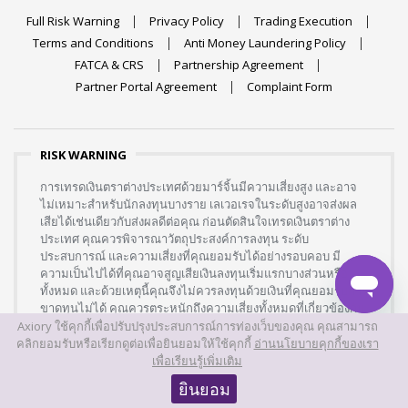
Full Risk Warning
Privacy Policy
Trading Execution
Terms and Conditions
Anti Money Laundering Policy
FATCA & CRS
Partnership Agreement
Partner Portal Agreement
Complaint Form
RISK WARNING
การเทรดเงินตราต่างประเทศด้วยมาร์จิ้นมีความเสี่ยงสูง และอาจ
ไม่เหมาะสำหรับนักลงทุนบางราย เลเวอเรจในระดับสูงอาจส่งผล
เสียได้เช่นเดียวกับส่งผลดีต่อคุณ ก่อนตัดสินใจเทรดเงินตราต่าง
ประเทศ คุณควรพิจารณาวัตถุประสงค์การลงทุน ระดับ
ประสบการณ์ และความเสี่ยงที่คุณยอมรับได้อย่างรอบคอบ มี
ความเป็นไปได้ที่คุณอาจสูญเสียเงินลงทุนเริ่มแรกบางส่วนหรือ
ทั้งหมด และด้วยเหตุนี้คุณจึงไม่ควรลงทุนด้วยเงินที่คุณยอมรับการ
ขาดทุนไม่ได้ คุณควรตระหนักถึงความเสี่ยงทั้งหมดที่เกี่ยวข้องกับ
การเทรดเงินตราต่างประเทศ และขอคำแนะนำจากที่ปรึกษา
Axiory ใช้คุกกี้เพื่อปรับปรุงประสบการณ์การท่องเว็บของคุณ คุณสามารถ
ทางการเงินอิสระหากคุณมีข้อสงสัย
คลิกยอมรับหรือเรียกดูต่อเพื่อยินยอมให้ใช้คุกกี้
อ่านนโยบายคุกกี้ของเรา
เพื่อเรียนรู้เพิ่มเติม
ยินยอม
Axiory
เป็นเครื่องหมายการค้าที่ถือครองโดย Axiory Global Limited และ