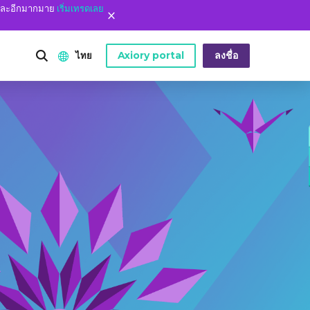
ง และอีกมากมาย
เริ่มเทรดเลย
Axiory portal
ลงชื่อ
ไทย
เราคือใคร
เครื่องมือแพลตฟอร์ม
English
เราคือใคร
ข้อมูลย้อนหลังของ Metatrader
日本語
Axiory
ตัวชี้วัด MT4 แบบกำหนดเอง
عربى
สารทางกฎหมาย
คู่มือการติดตั้ง MT4
Русский
มที่พบบ่อย
คู่มือการติดตั้ง MT5
Español
่อเรา
คู่มือการติดตั้ง cTrader
ไทย
Tiếng Việt