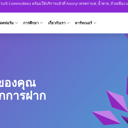
ม Soft Commodities พร้อมให้บริการแล้วที่ Axiory! เทรดกาแฟ, น้ำตาล, ถั่วเหลือ
ลตฟอร์ม
การศึกษา
เกี่ยวกับเรา
พาร์ทเนอร์
พลตฟอร์ม
เงื่อนไขการเทรด
การศึกษา
เริ่มต้น
ทำไมถึง AXIORY
เครื่องมือการเทรด
การวิเคราะห์
พวก
let
รียบเทียบแพลตฟอร์ม
วิธีการฝาก
Axiory Trading Academy
เปิดบัญชี live
ข้อดี
Strike Indicator
พวก
ชั่วโมง
etaTrader 4
ข้อมูลจำเพาะการเทรด
ทำอย่างไร
การตรวจสอบที่ชาญฉลาดและรวดเร็ว
ใบอนุญาตและการลงทะเบียน
ตัวบ่งชี้ที่กำหนดเอง
ทีม 
ญชี
ชั่วโมง
taTrader 5
เลเวอเรจ
ความโปร่งใสและความปลอดภัย
ปฏิทินเศรษฐกิจ
เอก
ดของคุณ
rader
การป้องกันยอดคงเหลือติดลบ
รางวัลระดับโลก
สัญญาณการซื้อขาย
คำถา
ชั่วโมง
ากการฝาก
iory App
เครื่องคำนวณ
ติดต
ชั่วโมง
สถิติการเทรด
ปฏิทินการเทรดวันหยุด
unt
ชั่วโมง