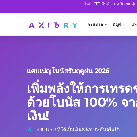
ใหม่: CFD สินค้าโภคภัณฑ์กลุ่
การเทรด
บัญชี
แพ
ตลาด
บัญชีเทรด
แ
Clash CFD
Axiory Wal
เป
ชั่วโมง
แคมเปญโบนัสรับฤดูฝน 2026
M
ฟอเร็กซ์
เปรียบเทียบบั
Me
เพิ่มพลังให้การเทร
ทองและโลหะ
บัญชีบริษัท
cT
น้ำมันและพลังงาน
บัญชีทดลอง
ด้วยโบนัส 100% จ
Ax
ดัชนี CFD
บัญชีอิสลาม
เงิน!
หุ้น CFD
MT5 Alpha
430 USD ที่ใช้เป็นเงินหลักประกันจริงได้
ตลาดหลักทรัพย์
Zero Acco