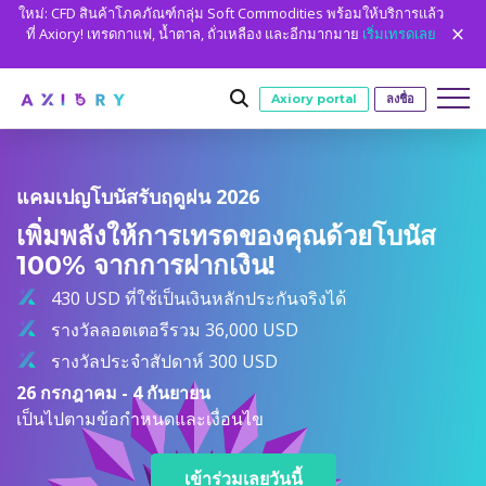
ใหม่: CFD สินค้าโภคภัณฑ์กลุ่ม Soft Commodities พร้อมให้บริการแล้ว
ที่ Axiory! เทรดกาแฟ, น้ำตาล, ถั่วเหลือง และอีกมากมาย
เริ่มเทรดเลย
Axiory portal
ลงชื่อ
แคมเปญโบนัสรับฤดูฝน 2026
การเทรด
เพิ่มพลังให้การเทรดของคุณด้วยโบนัส
ตลาด
เงื่อนไขการเทรด
บัญชี
100% จากการฝากเงิน!
Clash CFD
วิธีการฝาก
บัญชีเทรด
เริ่มต้น
ชั่วโมง
แพลตฟอร์ม
430 USD ที่ใช้เป็นเงินหลักประกันจริงได้
ข้อมูลจำเพาะการเทรด
ฟอเร็กซ์
Axiory Wallet
เปิดบัญชี live
แพลตฟอร์ม
เครื่องมือการเทรด
เครื่องมือแพลตฟอร์ม
ชั่วโมง
รางวัลลอตเตอรีรวม 36,000 USD
การศึกษา
เลเวอเรจ
ทองและโลหะ
การตรวจสอบที่ชาญฉลาดและรวดเร็ว
เปรียบเทียบบัญชี
รางวัลประจำสัปดาห์ 300 USD
เปรียบเทียบแพลตฟอร์ม
Strike Indicator
ข้อมูลย้อนหลังของ Metatrader
การศึกษา
การวิเคราะห์
เกี่ยวกับเรา
การป้องกันยอดคงเหลือติดลบ
น้ำมันและพลังงาน
บัญชีบริษัท
26 กรกฎาคม - 4 กันยายน
MetaTrader 4
ตัวบ่งชี้ที่กำหนดเอง
ตัวชี้วัด MT4 แบบกำหนดเอง
เครื่องคำนวณ
ดัชนี CFD
Axiory Trading Academy
ทำไมถึง AXIORY
พวกเราคือใคร
เป็นไปตามข้อกำหนดและเงื่อนไข
พาร์ทเนอร์
บัญชีทดลอง
MetaTrader 5
ปฏิทินเศรษฐกิจ
คู่มือการติดตั้ง MT4
สถิติการเทรด
หุ้น CFD
ทำอย่างไร
ชั่วโมง
บัญชีอิสลาม
ข้อดี
พวกเราคือใคร
cTrader
สัญญาณการซื้อขาย
คู่มือการติดตั้ง MT5
ชั่วโมง
ปฏิทินการเทรดวันหยุด
ตลาดหลักทรัพย์
เข้าร่วมเลยวันนี้
MT5 Alpha
ใบอนุญาตและการลงทะเบียน
ทีม Axiory