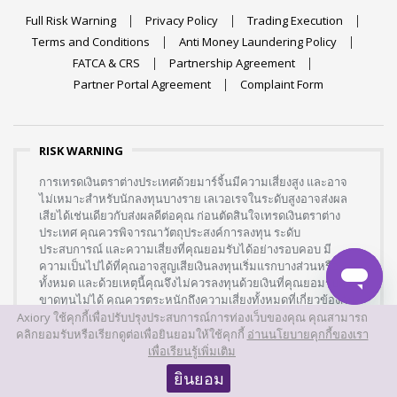
Full Risk Warning
Privacy Policy
Trading Execution
Terms and Conditions
Anti Money Laundering Policy
FATCA & CRS
Partnership Agreement
Partner Portal Agreement
Complaint Form
RISK WARNING
การเทรดเงินตราต่างประเทศด้วยมาร์จิ้นมีความเสี่ยงสูง และอาจ
ไม่เหมาะสำหรับนักลงทุนบางราย เลเวอเรจในระดับสูงอาจส่งผล
เสียได้เช่นเดียวกับส่งผลดีต่อคุณ ก่อนตัดสินใจเทรดเงินตราต่าง
ประเทศ คุณควรพิจารณาวัตถุประสงค์การลงทุน ระดับ
ประสบการณ์ และความเสี่ยงที่คุณยอมรับได้อย่างรอบคอบ มี
ความเป็นไปได้ที่คุณอาจสูญเสียเงินลงทุนเริ่มแรกบางส่วนหรือ
ทั้งหมด และด้วยเหตุนี้คุณจึงไม่ควรลงทุนด้วยเงินที่คุณยอมรับการ
ขาดทุนไม่ได้ คุณควรตระหนักถึงความเสี่ยงทั้งหมดที่เกี่ยวข้องกับ
การเทรดเงินตราต่างประเทศ และขอคำแนะนำจากที่ปรึกษา
Axiory ใช้คุกกี้เพื่อปรับปรุงประสบการณ์การท่องเว็บของคุณ คุณสามารถ
ทางการเงินอิสระหากคุณมีข้อสงสัย
คลิกยอมรับหรือเรียกดูต่อเพื่อยินยอมให้ใช้คุกกี้
อ่านนโยบายคุกกี้ของเรา
เพื่อเรียนรู้เพิ่มเติม
ยินยอม
Axiory
เป็นเครื่องหมายการค้าที่ถือครองโดย Axiory Global Limited และ