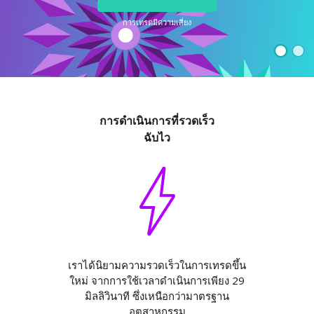
Axiory App
คู่มือการติดตั้ง cTrader
ชั่วโมง
ETFs แลกเปลี่ยน ETFs
English
Zero Account
ความโปร่งใสและความปลอดภัย
เอกสารทางกฎหมาย
ชั่วโมง
การเทรดมีความเสี่ยง
日本語
เปิดบัญชี live
รางวัลระดับโลก
คำถามที่พบบ่อย
عربى
ติดต่อเรา
ลองเดโม่
Русский
Español
Trading is Risky.
ไทย
การดำเนินการที่รวดเร็ว
Tiếng Việt
ฉับไว
เราได้นิยามความรวดเร็วในการเทรดขึ้น
ใหม่ จากการใช้เวลาดำเนินการเพียง 29
มิลลิวินาที ซึ่งเหนือกว่ามาตรฐาน
อุตสาหกรรม