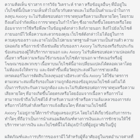
ความคิดเห็น ข่าวสาร การวิจัย วิเคราะห์ ราคา หรือข้อมูลอื่นๆ ที่มีอยู่ใน
เว็บไซต์นี้เป็นความเห็นทั่วไปเกี่ยวกับตลาดและไม่ถือเป็นคำแนะนำในการ
ลงทุน Axiory จะไม่รับผิดชอบต่อการขาดทุนหรือความเสียหายใดๆ โดยรวม
ถึงแต่ไม่จำกัดเพียง การขาดทุนในกำไรใดๆ ซึ่งอาจเกิดขึ้นโดยตรงหรือโดย
อ้อมจากการใช้หรือพึ่งพาในข้อมูลดังกล่าว ลิงก์ภายนอก: ลิงก์ไปยังเว็บไซต์
ภายนอกมีไว้เพื่อความสะดวกของคุณ เว็บไซต์ดังกล่าวไม่ได้อยู่ในการ
ควบคุมของเรา และอาจไม่เป็นไปตามมาตรฐานด้านความเป็นส่วนตัว ความ
ปลอดภัย หรือการเข้าถึงเช่นเดียวกับของเรา Axiory ไม่รับรองหรือรับประกัน
ข้อเสนอของผู้ให้บริการภายนอก และ Axiory ไม่รับผิดชอบต่อความปลอดภัย
เนื้อหา หรือความพร้อมใช้งานของเว็บไซต์ภายนอก พาร์ทเนอร์หรือผู้
โฆษณาของพวกเขา เนื้อหาบนเว็บไซต์นี้อาจเปลี่ยนแปลงได้ตลอดเวลาโดย
ไม่ต้องแจ้งให้ทราบ และจัดทำขึ้นเพื่อวัตถุประสงค์ในการช่วยเหลือ
เทรดเดอร์ในการตัดสินใจลงทุนอย่างอิสระเท่านั้น Axiory ได้ใช้มาตรการ
ตามเหมาะสมเพื่อรับรองในความถูกต้องของข้อมูลบนเว็บไซต์ แต่ไม่ได้
เป็นการรับประกันความถูกต้อง และจะไม่รับผิดชอบต่อการขาดทุนหรือความ
เสียหายใดๆ ที่อาจเกิดขึ้นโดยตรงหรือโดยอ้อมจากเนื้อหา หรือการไม่
สามารถเข้าถึงเว็บไซต์ได้ สำหรับความล่าช้าหรือความล้มเหลวของการส่ง
หรือการได้รับคำสั่งหรือการแจ้งเตือนใดๆ ที่ส่งผ่านเว็บไซต์นี้
Axiory ไม่อยู่ภายใต้การกำกับดูแลของ JFSA โดยไม่ได้เกี่ยวข้องกับการกระ
ทำใดๆ ที่ถือว่าเป็นการนำเสนอผลิตภัณฑ์ทางการเงินและการชักชวนให้ใช้
บริการทางการเงิน และเว็บไซต์นี้ไม่ได้มุ่งเป้าไปที่ผู้อยู่อาศัยในญี่ปุ่
ผลิตภัณฑ์และการบริการของเรามีไว้สำหรับผู้ที่อาศัยอยู่ในเขตอำนาจศาลที่