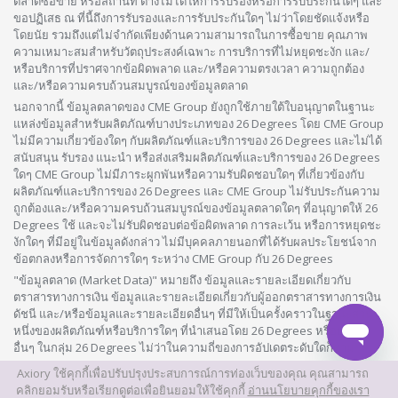
ตลาดซื้อขาย หรือสถานที่ ต่างไม่ได้ให้การรับรองหรือการรับประกันใดๆ และ
ขอปฏิเสธ ณ ที่นี้ถึงการรับรองและการรับประกันใดๆ ไม่ว่าโดยชัดแจ้งหรือ
โดยนัย รวมถึงแต่ไม่จำกัดเพียงด้านความสามารถในการซื้อขาย คุณภาพ
ความเหมาะสมสำหรับวัตถุประสงค์เฉพาะ การบริการที่ไม่หยุดชะงัก และ/
หรือบริการที่ปราศจากข้อผิดพลาด และ/หรือความตรงเวลา ความถูกต้อง
และ/หรือความครบถ้วนสมบูรณ์ของข้อมูลตลาด
นอกจากนี้ ข้อมูลตลาดของ CME Group ยังถูกใช้ภายใต้ใบอนุญาตในฐานะ
แหล่งข้อมูลสำหรับผลิตภัณฑ์บางประเภทของ 26 Degrees โดย CME Group
ไม่มีความเกี่ยวข้องใดๆ กับผลิตภัณฑ์และบริการของ 26 Degrees และไม่ได้
สนับสนุน รับรอง แนะนำ หรือส่งเสริมผลิตภัณฑ์และบริการของ 26 Degrees
ใดๆ CME Group ไม่มีภาระผูกพันหรือความรับผิดชอบใดๆ ที่เกี่ยวข้องกับ
ผลิตภัณฑ์และบริการของ 26 Degrees และ CME Group ไม่รับประกันความ
ถูกต้องและ/หรือความครบถ้วนสมบูรณ์ของข้อมูลตลาดใดๆ ที่อนุญาตให้ 26
Degrees ใช้ และจะไม่รับผิดชอบต่อข้อผิดพลาด การละเว้น หรือการหยุดชะ
งักใดๆ ที่มีอยู่ในข้อมูลดังกล่าว ไม่มีบุคคลภายนอกที่ได้รับผลประโยชน์จาก
ข้อตกลงหรือการจัดการใดๆ ระหว่าง CME Group กับ 26 Degrees
"ข้อมูลตลาด (Market Data)" หมายถึง ข้อมูลและรายละเอียดเกี่ยวกับ
ตราสารทางการเงิน ข้อมูลและรายละเอียดเกี่ยวกับผู้ออกตราสารทางการเงิน
ดัชนี และ/หรือข้อมูลและรายละเอียดอื่นๆ ที่มีให้เป็นครั้งคราวในฐานะส่วน
หนึ่งของผลิตภัณฑ์หรือบริการใดๆ ที่นำเสนอโดย 26 Degrees หรือบริษัท
อื่นๆ ในกลุ่ม 26 Degrees ไม่ว่าในความถี่ของการอัปเดตระดับใดก็ตาม
Axiory ใช้คุกกี้เพื่อปรับปรุงประสบการณ์การท่องเว็บของคุณ คุณสามารถ
©2026 เว็บไซต์นี้ครอบครองและดำเนินการโดย Axiory Global Limited
คลิกยอมรับหรือเรียกดูต่อเพื่อยินยอมให้ใช้คุกกี้
อ่านนโยบายคุกกี้ของเรา