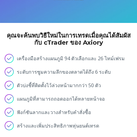
Axiory App
คู่มือการติดตั้ง cTrader
ชั่วโมง
ETFs แลกเปลี่ยน ETFs
English
Zero Account
ความโปร่งใสและความปลอดภัย
เอกสารทางกฎหมาย
ชั่วโมง
日本語
เปิดบัญชี live
รางวัลระดับโลก
คำถามที่พบบ่อย
عربى
ติดต่อเรา
ลองเดโม่
Русский
คุณจะค้นพบวิธีใหม่ในการเทรดเมื่อคุณได้สัมผัส
กับ cTrader ของ Axiory
Español
Trading is Risky.
ไทย
เครื่องมือสร้างแผนภูมิ 94 ตัวเลือกและ 26 ไทม์เฟรม
Tiếng Việt
ระดับการซูมความลึกของตลาดได้ถึง 6 ระดับ
ตัวบ่งชี้ที่ติดตั้งไว้ล่วงหน้ามากกว่า 50 ตัว
แผนภูมิที่สามารถถอดออกได้หลายหน้าจอ
ฟังก์ชันลากและวางสำหรับคำสั่งซื้อ
สร้างและเพิ่มประสิทธิภาพหุ่นยนต์เทรด