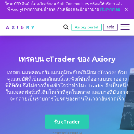
ใหม่: CFD สินค้าโภคภัณฑ์กลุ่ม Soft Commodities พร้อมให้บริการแล้ว
ที่ Axiory! เทรดกาแฟ, น้ำตาล, ถั่วเหลือง และอีกมากมาย
เริ่มเทรดเลย
Axiory portal
ลงชื่อ
การเทรด
เทรดบน cTrader ของ Axiory
ตลาด
เงื่อนไขการเทรด
บัญชี
เทรดบนแพลตฟอร์มแผนภูมิระดับพรีเมียม cTrader ด้วย
Clash CFD
วิธีการฝาก
บัญชีเทรด
เริ่มต้น
คุณสมบัติที่เป็นเอกลักษณ์และฟังก์ชันที่ออกแบบมาอย่าง
ชั่วโมง
แพลตฟอร์ม
พิถีพิถัน จึงไม่ยากที่จะเข้าใจว่าทำไม cTrader ถึงเป็นหนึ่ง
ข้อมูลจำเพาะการเทรด
ฟอเร็กซ์
Axiory Wallet
เปิดบัญชี live
แพลตฟอร์ม
เครื่องมือการเทรด
เครื่องมือแพลตฟอร์ม
ชั่วโมง
การศึกษา
ในแพลตฟอร์มที่เติบโตเร็วที่สุดในตลาด และบางทีมันอาจ
เลเวอเรจ
ทองและโลหะ
จะกลายเป็นรายการโปรดของท่านในเวลาอันรวดเร็ว
การตรวจสอบที่ชาญฉลาดและรวดเร็ว
เปรียบเทียบบัญชี
เปรียบเทียบแพลตฟอร์ม
Strike Indicator
ข้อมูลย้อนหลังของ Metatrader
การศึกษา
การวิเคราะห์
เกี่ยวกับเรา
การป้องกันยอดคงเหลือติดลบ
น้ำมันและพลังงาน
บัญชีบริษัท
MetaTrader 4
ตัวบ่งชี้ที่กำหนดเอง
ตัวชี้วัด MT4 แบบกำหนดเอง
เครื่องคำนวณ
ดัชนี CFD
Axiory Trading Academy
ทำไมถึง AXIORY
พวกเราคือใคร
พาร์ทเนอร์
บัญชีทดลอง
MetaTrader 5
ปฏิทินเศรษฐกิจ
คู่มือการติดตั้ง MT4
สถิติการเทรด
รับ cTrader
หุ้น CFD
ทำอย่างไร
ชั่วโมง
บัญชีอิสลาม
ข้อดี
พวกเราคือใคร
cTrader
สัญญาณการซื้อขาย
คู่มือการติดตั้ง MT5
ชั่วโมง
ปฏิทินการเทรดวันหยุด
ตลาดหลักทรัพย์
MT5 Alpha
การเทรดมีความเสี่ยง
ใบอนุญาตและการลงทะเบียน
ทีม Axiory