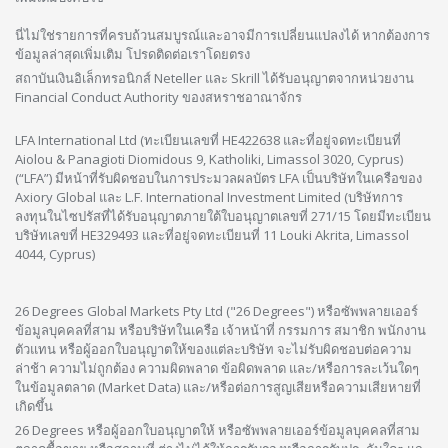
นี่ไม่ใช่รายการที่ครบถ้วนสมบูรณ์และอาจมีการเปลี่ยนแปลงได้ หากต้องการ
ข้อมูลล่าสุดเพิ่มเติม โปรดติดต่อเราโดยตรง
สถาบันเงินอิเล็กทรอนิกส์ Neteller และ Skrill ได้รับอนุญาตจากหน่วยงาน
Financial Conduct Authority ของสหราชอาณาจักร
LFA International Ltd (ทะเบียนเลขที่ HE422638 และที่อยู่จดทะเบียนที่
Aiolou & Panagioti Diomidous 9, Katholiki, Limassol 3020, Cyprus)
(“LFA”) มีหน้าที่รับผิดชอบในการประมวลผลบัตร LFA เป็นบริษัทในเครือของ
Axiory Global และ L.F. International Investment Limited (บริษัทการ
ลงทุนในไซปรัสที่ได้รับอนุญาตภายใต้ใบอนุญาตเลขที่ 271/15 โดยมีทะเบียน
บริษัทเลขที่ HE329493 และที่อยู่จดทะเบียนที่ 11 Louki Akrita, Limassol
4044, Cyprus)
26 Degrees Global Markets Pty Ltd ("26 Degrees") หรือซัพพลายเออร์
ข้อมูลบุคคลที่สาม หรือบริษัทในเครือ เจ้าหน้าที่ กรรมการ สมาชิก พนักงาน
ตัวแทน หรือผู้ออกใบอนุญาตให้ของแต่ละบริษัท จะไม่รับผิดชอบต่อความ
ล่าช้า ความไม่ถูกต้อง ความผิดพลาด ข้อผิดพลาด และ/หรือการละเว้นใดๆ
ในข้อมูลตลาด (Market Data) และ/หรือต่อการสูญเสียหรือความเสียหายที่
เกิดขึ้น
26 Degrees หรือผู้ออกใบอนุญาตให้ หรือซัพพลายเออร์ข้อมูลบุคคลที่สาม