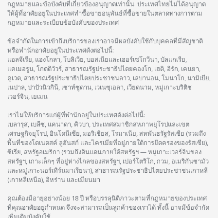
กฎหมายและข้อบังคับที่เกี่ยวข้องอนุญาตเท่านั้น ประเทศไทยไม่ได้อนุญาต
ให้ผู้ที่อาศัยอยู่ในประเทศทำซื้อขายอนุพันธ์ที่ซื้อขายในตลาดทางการตาม
กฎหมายและระเบียบข้อบังคับของประเทศ
ข้อจำกัดในการเข้าถึงบริการของเราอาจมีผลบังคับใช้กับบุคคลที่มีสัญชาติ
หรือพำนักอาศัยอยู่ในประเทศดังต่อไปนี้:
แอลจีเรีย, แองโกลา, โบลิเวีย, บอสเนียและเฮอร์เซโกวีนา, บัลแกเรีย,
แคเมอรูน, โกตดิวัวร์, สาธารณรัฐประชาธิปไตยคองโก, เฮติ, อิรัก, เคนยา,
คูเวต, สาธารณรัฐประชาธิปไตยประชาชนลาว, เลบานอน, โมนาโก, นามิเบีย,
เนปาล, ปาปัวนิวกินี, เซาท์ซูดาน, เวเนซุเอลา, เวียดนาม, หมู่เกาะบริติช
เวอร์จิน, เยเมน
เราไม่ให้บริการแก่ผู้ที่พำนักอยู่ในประเทศดังต่อไปนี้:
เบลารุส, เบลีซ, แคนาดา, คิวบา, ประเทศสมาชิกสหภาพยุโรปและเขต
เศรษฐกิจยุโรป, อินโดนีเซีย, มอริเชียส, โรมาเนีย, สหพันธรัฐรัสเซีย (รวมถึง
พื้นที่ของโดเนตสค์ ลูฮันสก์ และไครเมียที่อยู่ภายใต้การยึดครองของรัสเซีย),
ซีเรีย, สหรัฐอเมริกา (รวมถึงดินแดนภายใต้สหรัฐฯ — หมู่เกาะเวอร์จินของ
สหรัฐฯ, เกาะเล็กๆ ที่อยู่ห่างไกลของสหรัฐฯ, เปอร์โตริโก, กวม, อเมริกันซามัว
และหมู่เกาะนอร์เทิร์นมาเรียนา), สาธารณรัฐประชาธิปไตยประชาชนเกาหลี
(เกาหลีเหนือ), อิหร่าน และเมียนมา
คุณต้องมีอายุอย่างน้อย 18 ปี หรือบรรลุนิติภาวะตามที่กฎหมายของประเทศ
ที่คุณอาศัยอยู่กำหนด จึงจะสามารถเป็นลูกค้าของเราได้ ทั้งนี้ อาจมีข้อจำกัด
เพิ่มเติมบังคับใช้