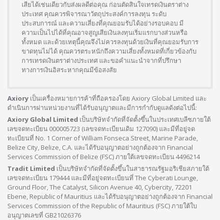
เสียได้เช่นเดียวกับส่งผลดีต่อคุณ ก่อนตัดสินใจเทรดเงินตราต่าง
ประเทศ คุณควรพิจารณาวัตถุประสงค์การลงทุน ระดับ
ประสบการณ์ และความเสี่ยงที่คุณยอมรับได้อย่างรอบคอบ มี
ความเป็นไปได้ที่คุณอาจสูญเสียเงินลงทุนเริ่มแรกบางส่วนหรือ
ทั้งหมด และด้วยเหตุนี้คุณจึงไม่ควรลงทุนด้วยเงินที่คุณยอมรับการ
ขาดทุนไม่ได้ คุณควรตระหนักถึงความเสี่ยงทั้งหมดที่เกี่ยวข้องกับ
การเทรดเงินตราต่างประเทศ และขอคำแนะนำจากที่ปรึกษา
ทางการเงินอิสระหากคุณมีข้อสงสัย
Axiory
เป็นเครื่องหมายการค้าที่ถือครองโดย Axiory Global Limited และ
ดำเนินการผ่านหน่วยงานที่ได้รับอนุญาตและมีการกำกับดูแลดังต่อไปนี้:
Axiory Global Limited
เป็นบริษัทจำกัดที่จัดตั้งขึ้นในประเทศเบลีซภายใต้
เลขจดทะเบียน 000005723 (เลขจดทะเบียนเดิม 127090) และมีที่อยู่จด
ทะเบียนที่ No. 1 Corner of William Fonseca Street, Marine Parade,
Belize City, Belize, C.A. และได้รับอนุญาตอย่างถูกต้องจาก Financial
Services Commission of Belize (FSC) ภายใต้เลขจดทะเบียน 4496214
Tradit Limited
เป็นบริษัทจำกัดที่จัดตั้งขึ้นในสาธารณรัฐมอริเชียสภายใต้
เลขจดทะเบียน 179444 และมีที่อยู่จดทะเบียนที่ The Cyberati Lounge,
Ground Floor, The Catalyst, Silicon Avenue 40, Cybercity, 72201
Ebene, Republic of Mauritius และได้รับอนุญาตอย่างถูกต้องจาก Financial
Services Commission of the Republic of Mauritius (FSC) ภายใต้ใบ
อนุญาตเลขที่ GB21026376