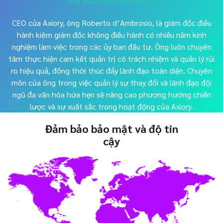
bởi BusinessWorldwide
CEO của Axiory, ông Roberto d’Ambrosio, là giám đốc điều
hành kiêm giám đốc không điều hành có nhiều năm kinh
nghiệm làm việc trong các ủy ban đầu tư. Ông luôn chuyên
tâm thực hiện cam kết quản trị có trách nhiệm và quản lý rủi
ro hiệu quả, đồng thời thúc đẩy lãnh đạo toàn diện. Chuyên
môn của ông trong việc quản lý sự thay đổi và lãnh đạo đội
ngũ đa văn hóa hứa hẹn sẽ nâng cao phương hướng chiến
lược và sự xuất sắc trong hoạt động của Axiory.
Đảm bảo bảo mật và độ tin
cậy