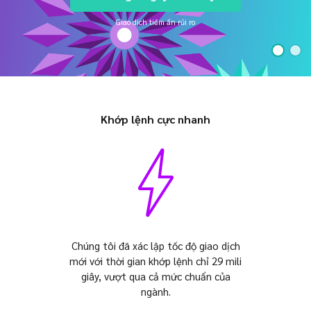
Axiory App
Hướng dẫn cài đặt cTrader
MỚI
ETF thực
English
Zero Account
Tính minh bạch và an toàn
Tài liệu pháp lý
MỚI
Giao dịch tiềm ẩn rủi ro
日本語
Mở tài khoản thực
Giải thưởng toàn cầu
Câu hỏi thường gặp
عربى
Liên hệ với chúng tôi
Thử tài khoản demo
Русский
Español
Trading is Risky.
ไทย
Khớp lệnh cực nhanh
Tiếng Việt
Chúng tôi đã xác lập tốc độ giao dịch
mới với thời gian khớp lệnh chỉ 29 mili
giây, vượt qua cả mức chuẩn của
ngành.