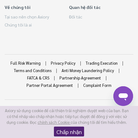
Về chúng tôi
Quan hệ đối tác
Tại sao nên chọn Axiory
Đối tác
Chúng tôi là ai
Full Risk Warning
Privacy Policy
Trading Execution
Terms and Conditions
Anti Money Laundering Policy
FATCA & CRS
Partnership Agreement
Partner Portal Agreement
Complaint Form
RISK WARNING
Axiory sử dụng cookie để cải thiện trải nghiệm duyệt web của bạn. Bạn
có thể nhấp vào chấp nhận hoặc tiếp tục duyệt để đồng ý với việc sử
Giao dịch ký quỹ ngoại hối có mức độ rủi ro cao và có thể
dụng cookie. Đọc
chính sách Cookie
của chúng tôi để tìm hiểu thêm.
không phù hợp với tất cả các nhà đầu tư. Đòn bẩy cao làm gia
Chấp nhận
tăng cả lợi nhuận và rủi ro tiềm năng của bạn. Trước khi quyết
định giao dịch ngoại hối, bạn nên cân nhắc kỹ lưỡng mục tiêu