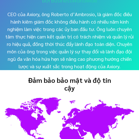
bởi BusinessWorldwide
CEO của Axiory, ông Roberto d’Ambrosio, là giám đốc điều
hành kiêm giám đốc không điều hành có nhiều năm kinh
nghiệm làm việc trong các ủy ban đầu tư. Ông luôn chuyên
tâm thực hiện cam kết quản trị có trách nhiệm và quản lý rủi
ro hiệu quả, đồng thời thúc đẩy lãnh đạo toàn diện. Chuyên
môn của ông trong việc quản lý sự thay đổi và lãnh đạo đội
ngũ đa văn hóa hứa hẹn sẽ nâng cao phương hướng chiến
lược và sự xuất sắc trong hoạt động của Axiory.
Đảm bảo bảo mật và độ tin
cậy