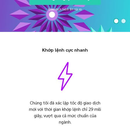
Axiory App
Hướng dẫn cài đặt cTrader
MỚI
ETF thực
English
Zero Account
Tính minh bạch và an toàn
Tài liệu pháp lý
MỚI
Giao dịch tiềm ẩn rủi ro
日本語
Mở tài khoản thực
Giải thưởng toàn cầu
Câu hỏi thường gặp
عربى
Liên hệ với chúng tôi
Thử tài khoản demo
Русский
Español
Trading is Risky.
ไทย
Khớp lệnh cực nhanh
Tiếng Việt
Chúng tôi đã xác lập tốc độ giao dịch
mới với thời gian khớp lệnh chỉ 29 mili
giây, vượt qua cả mức chuẩn của
ngành.