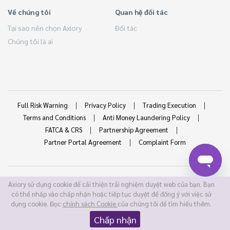
Về chúng tôi
Quan hệ đối tác
Tại sao nên chọn Axiory
Đối tác
Chúng tôi là ai
Full Risk Warning
Privacy Policy
Trading Execution
Terms and Conditions
Anti Money Laundering Policy
FATCA & CRS
Partnership Agreement
Partner Portal Agreement
Complaint Form
RISK WARNING
Axiory sử dụng cookie để cải thiện trải nghiệm duyệt web của bạn. Bạn
có thể nhấp vào chấp nhận hoặc tiếp tục duyệt để đồng ý với việc sử
Giao dịch ký quỹ ngoại hối có mức độ rủi ro cao và có thể
dụng cookie. Đọc
chính sách Cookie
của chúng tôi để tìm hiểu thêm.
không phù hợp với tất cả các nhà đầu tư. Đòn bẩy cao làm gia
Chấp nhận
tăng cả lợi nhuận và rủi ro tiềm năng của bạn. Trước khi quyết
định giao dịch ngoại hối, bạn nên cân nhắc kỹ lưỡng mục tiêu