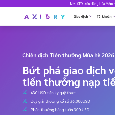
Mới: CFD trên Hàng hóa Mềm hi
Giao dịch
Tài khoản
THỊ TRƯỜNG
TÀI KHO
CFD Clash
Axiory Wal
MỚI
Chiến dịch Tiền thưởng Mùa hè 2026
Forex
So sánh các
Bứt phá giao dịch v
Vàng và kim loại
Tài khoản 
Dầu và năng lượng
Tài khoản 
tiền thưởng nạp ti
CFD chỉ số
Tài khoản H
430 USD tiền ký quỹ thực
CFD cổ phiếu
MT5 Alpha
Quỹ giải thưởng xổ số 36.000USD
Cổ phiếu thực
Zero Acco
Phần thưởng hàng tuần 300 USD