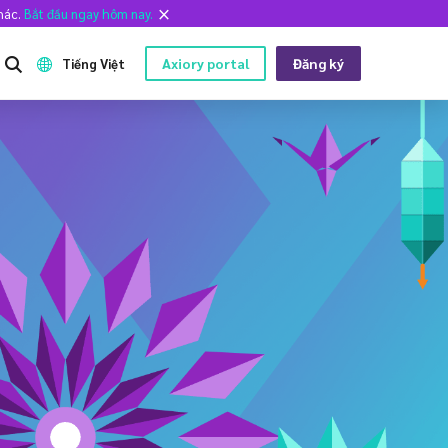
khác.
Bắt đầu ngay hôm nay.
Axiory portal
Đăng ký
Tiếng Việt
CÔNG CỤ TRÊN NỀN TẢNG
CHÚNG TÔI LÀ AI
English
Dữ liệu lịch sử Metatrader
Chúng tôi là ai
日本語
Các chỉ báo tùy chỉnh MT4
Đội ngũ Axiory
عربى
Hướng dẫn cài đặt MT4
Tài liệu pháp lý
Русский
Hướng dẫn cài đặt MT5
Câu hỏi thường gặp
Español
Hướng dẫn cài đặt cTrader
Liên hệ với chúng tôi
ไทย
Tiếng Việt