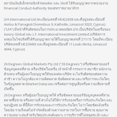
สถาบันเงินอิเล็กทรอนิกส์ Neteller และ Skrill ได้รับอนุญาตจากหน่วยงาน
Financial Conduct Authority ของสหราชอาณาจักร
LFA International Ltd (ทะเบียนเลขที่ HE422638 และที่อยู่จดทะเบียนที่
Aiolou & Panagioti Diomidous 9, Katholiki, Limassol 3020, Cyprus)
(“LFA”) มีหน้าที่รับผิดชอบในการประมวลผลบัตร LFA เป็นบริษัทในเครือของ
Axiory Global และ L.F. International Investment Limited (บริษัทการ
ลงทุนในไซปรัสที่ได้รับอนุญาตภายใต้ใบอนุญาตเลขที่ 271/15 โดยมีทะเบียน
บริษัทเลขที่ HE329493 และที่อยู่จดทะเบียนที่ 11 Louki Akrita, Limassol
4044, Cyprus)
26 Degrees Global Markets Pty Ltd ("26 Degrees") หรือซัพพลายเออร์
ข้อมูลบุคคลที่สาม หรือบริษัทในเครือ เจ้าหน้าที่ กรรมการ สมาชิก พนักงาน
ตัวแทน หรือผู้ออกใบอนุญาตให้ของแต่ละบริษัท จะไม่รับผิดชอบต่อความ
ล่าช้า ความไม่ถูกต้อง ความผิดพลาด ข้อผิดพลาด และ/หรือการละเว้นใดๆ
ในข้อมูลตลาด (Market Data) และ/หรือต่อการสูญเสียหรือความเสียหายที่
เกิดขึ้น
26 Degrees หรือผู้ออกใบอนุญาตให้ หรือซัพพลายเออร์ข้อมูลบุคคลที่สาม
ตลาดซื้อขาย หรือสถานที่ ต่างไม่ได้ให้การรับรองหรือการรับประกันใดๆ และ
ขอปฏิเสธ ณ ที่นี้ถึงการรับรองและการรับประกันใดๆ ไม่ว่าโดยชัดแจ้งหรือ
โดยนัย รวมถึงแต่ไม่จำกัดเพียงด้านความสามารถในการซื้อขาย คุณภาพ
ความเหมาะสมสำหรับวัตถุประสงค์เฉพาะ การบริการที่ไม่หยุดชะงัก และ/