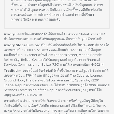
ทั้งหมด และด้วยเหตุนี้คุณจึงไม่ควรลงทุนด้วยเงินที่คุณยอมรับการ
ขาดทุนไม่ได้ คุณควรตระหนักถึงความเสี่ยงทั้งหมดที่เกี่ยวข้องกับ
การเทรดเงินตราต่างประเทศ และขอคำแนะนำจากที่ปรึกษา
ทางการเงินอิสระหากคุณมีข้อสงสัย
Axiory
เป็นเครื่องหมายการค้าที่ถือครองโดย Axiory Global Limited และ
ดำเนินการผ่านหน่วยงานที่ได้รับอนุญาตและมีการกำกับดูแลดังต่อไปนี้:
Axiory Global Limited
เป็นบริษัทจำกัดที่จัดตั้งขึ้นในประเทศเบลีซภายใต้
เลขจดทะเบียน 000005723 (เลขจดทะเบียนเดิม 127090) และมีที่อยู่จด
ทะเบียนที่ No. 1 Corner of William Fonseca Street, Marine Parade,
Belize City, Belize, C.A. และได้รับอนุญาตอย่างถูกต้องจาก Financial
Services Commission of Belize (FSC) ภายใต้เลขจดทะเบียน 4496214
Tradit Limited
เป็นบริษัทจำกัดที่จัดตั้งขึ้นในสาธารณรัฐมอริเชียสภายใต้
เลขจดทะเบียน 179444 และมีที่อยู่จดทะเบียนที่ The Cyberati Lounge,
Ground Floor, The Catalyst, Silicon Avenue 40, Cybercity, 72201
Ebene, Republic of Mauritius และได้รับอนุญาตอย่างถูกต้องจาก Financial
Services Commission of the Republic of Mauritius (FSC) ภายใต้ใบ
อนุญาตเลขที่ GB21026376
ความคิดเห็น ข่าวสาร การวิจัย วิเคราะห์ ราคา หรือข้อมูลอื่นๆ ที่มีอยู่ใน
เว็บไซต์นี้เป็นความเห็นทั่วไปเกี่ยวกับตลาดและไม่ถือเป็นคำแนะนำในการ
ลงทุน Axiory จะไม่รับผิดชอบต่อการขาดทุนหรือความเสียหายใดๆ โดยรวม