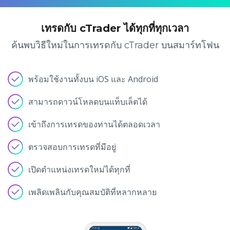
Axiory App
คู่มือการติดตั้ง cTrader
ชั่วโมง
ETFs แลกเปลี่ยน ETFs
English
Zero Account
ความโปร่งใสและความปลอดภัย
เอกสารทางกฎหมาย
ชั่วโมง
เทรดกับ cTrader ได้ทุกที่ทุกเวลา
日本語
เปิดบัญชี live
รางวัลระดับโลก
คำถามที่พบบ่อย
عربى
ค้นพบวิธีใหม่ในการเทรดกับ cTrader บนสมาร์ทโฟน
ติดต่อเรา
ลองเดโม่
Русский
Español
Trading is Risky.
พร้อมใช้งานทั้งบน iOS และ Android
ไทย
Tiếng Việt
สามารถดาวน์โหลดบนแท็บเล็ตได้
เข้าถึงการเทรดของท่านได้ตลอดเวลา
ตรวจสอบการเทรดที่มีอยู่
เปิดตำแหน่งเทรดใหม่ได้ทุกที่
เพลิดเพลินกับคุณสมบัติที่หลากหลาย