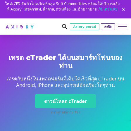
ใหม่: CFD สินค้าโภคภัณฑ์กลุ่ม Soft Commodities พร้อมให้บริการแล้ว
ที่ Axiory! เทรดกาแฟ, น้ำตาล, ถั่วเหลือง และอีกมากมาย
เริ่มเทรดเลย
Axiory portal
ลงชื่อ
การเทรด
เทรด cTrader ได้บนสมาร์ทโฟนของ
ท่าน
ตลาด
เงื่อนไขการเทรด
บัญชี
Clash CFD
วิธีการฝาก
บัญชีเทรด
เริ่มต้น
ชั่วโมง
แพลตฟอร์ม
เทรดกับหนึ่งในแพลตฟอร์มที่เติบโตเร็วที่สุด cTrader บน
ข้อมูลจำเพาะการเทรด
Android, iPhone และอุปกรณ์อัจฉริยะใดๆท่าน
ฟอเร็กซ์
Axiory Wallet
เปิดบัญชี live
แพลตฟอร์ม
เครื่องมือการเทรด
เครื่องมือแพลตฟอร์ม
ชั่วโมง
การศึกษา
เลเวอเรจ
ทองและโลหะ
การตรวจสอบที่ชาญฉลาดและรวดเร็ว
เปรียบเทียบบัญชี
เปรียบเทียบแพลตฟอร์ม
Strike Indicator
ข้อมูลย้อนหลังของ Metatrader
การศึกษา
การวิเคราะห์
ดาวน์โหลด cTrader
เกี่ยวกับเรา
การป้องกันยอดคงเหลือติดลบ
น้ำมันและพลังงาน
บัญชีบริษัท
MetaTrader 4
ตัวบ่งชี้ที่กำหนดเอง
ตัวชี้วัด MT4 แบบกำหนดเอง
เครื่องคำนวณ
ดัชนี CFD
Axiory Trading Academy
ทำไมถึง AXIORY
พวกเราคือใคร
พาร์ทเนอร์
การเทรดมีความเสี่ยง
บัญชีทดลอง
MetaTrader 5
ปฏิทินเศรษฐกิจ
คู่มือการติดตั้ง MT4
สถิติการเทรด
หุ้น CFD
ทำอย่างไร
ชั่วโมง
บัญชีอิสลาม
ข้อดี
พวกเราคือใคร
cTrader
สัญญาณการซื้อขาย
คู่มือการติดตั้ง MT5
ชั่วโมง
ปฏิทินการเทรดวันหยุด
ตลาดหลักทรัพย์
MT5 Alpha
ใบอนุญาตและการลงทะเบียน
ทีม Axiory