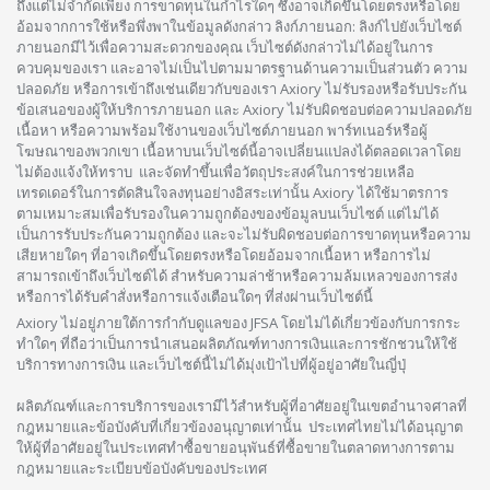
ถึงแต่ไม่จำกัดเพียง การขาดทุนในกำไรใดๆ ซึ่งอาจเกิดขึ้นโดยตรงหรือโดย
อ้อมจากการใช้หรือพึ่งพาในข้อมูลดังกล่าว ลิงก์ภายนอก: ลิงก์ไปยังเว็บไซต์
ภายนอกมีไว้เพื่อความสะดวกของคุณ เว็บไซต์ดังกล่าวไม่ได้อยู่ในการ
ควบคุมของเรา และอาจไม่เป็นไปตามมาตรฐานด้านความเป็นส่วนตัว ความ
ปลอดภัย หรือการเข้าถึงเช่นเดียวกับของเรา Axiory ไม่รับรองหรือรับประกัน
ข้อเสนอของผู้ให้บริการภายนอก และ Axiory ไม่รับผิดชอบต่อความปลอดภัย
เนื้อหา หรือความพร้อมใช้งานของเว็บไซต์ภายนอก พาร์ทเนอร์หรือผู้
โฆษณาของพวกเขา เนื้อหาบนเว็บไซต์นี้อาจเปลี่ยนแปลงได้ตลอดเวลาโดย
ไม่ต้องแจ้งให้ทราบ และจัดทำขึ้นเพื่อวัตถุประสงค์ในการช่วยเหลือ
เทรดเดอร์ในการตัดสินใจลงทุนอย่างอิสระเท่านั้น Axiory ได้ใช้มาตรการ
ตามเหมาะสมเพื่อรับรองในความถูกต้องของข้อมูลบนเว็บไซต์ แต่ไม่ได้
เป็นการรับประกันความถูกต้อง และจะไม่รับผิดชอบต่อการขาดทุนหรือความ
เสียหายใดๆ ที่อาจเกิดขึ้นโดยตรงหรือโดยอ้อมจากเนื้อหา หรือการไม่
สามารถเข้าถึงเว็บไซต์ได้ สำหรับความล่าช้าหรือความล้มเหลวของการส่ง
หรือการได้รับคำสั่งหรือการแจ้งเตือนใดๆ ที่ส่งผ่านเว็บไซต์นี้
Axiory ไม่อยู่ภายใต้การกำกับดูแลของ JFSA โดยไม่ได้เกี่ยวข้องกับการกระ
ทำใดๆ ที่ถือว่าเป็นการนำเสนอผลิตภัณฑ์ทางการเงินและการชักชวนให้ใช้
บริการทางการเงิน และเว็บไซต์นี้ไม่ได้มุ่งเป้าไปที่ผู้อยู่อาศัยในญี่ปุ่
ผลิตภัณฑ์และการบริการของเรามีไว้สำหรับผู้ที่อาศัยอยู่ในเขตอำนาจศาลที่
กฎหมายและข้อบังคับที่เกี่ยวข้องอนุญาตเท่านั้น ประเทศไทยไม่ได้อนุญาต
ให้ผู้ที่อาศัยอยู่ในประเทศทำซื้อขายอนุพันธ์ที่ซื้อขายในตลาดทางการตาม
กฎหมายและระเบียบข้อบังคับของประเทศ