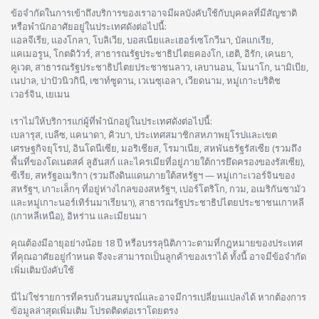
ข้อจำกัดในการเข้าถึงบริการของเราอาจมีผลบังคับใช้กับบุคคลที่มีสัญชาติ
หรือพำนักอาศัยอยู่ในประเทศดังต่อไปนี้:
แอลจีเรีย, แองโกลา, โบลิเวีย, บอสเนียและเฮอร์เซโกวีนา, บัลแกเรีย,
แคเมอรูน, โกตดิวัวร์, สาธารณรัฐประชาธิปไตยคองโก, เฮติ, อิรัก, เคนยา,
คูเวต, สาธารณรัฐประชาธิปไตยประชาชนลาว, เลบานอน, โมนาโก, นามิเบีย,
เนปาล, ปาปัวนิวกินี, เซาท์ซูดาน, เวเนซุเอลา, เวียดนาม, หมู่เกาะบริติช
เวอร์จิน, เยเมน
เราไม่ให้บริการแก่ผู้ที่พำนักอยู่ในประเทศดังต่อไปนี้:
เบลารุส, เบลีซ, แคนาดา, คิวบา, ประเทศสมาชิกสหภาพยุโรปและเขต
เศรษฐกิจยุโรป, อินโดนีเซีย, มอริเชียส, โรมาเนีย, สหพันธรัฐรัสเซีย (รวมถึง
พื้นที่ของโดเนตสค์ ลูฮันสก์ และไครเมียที่อยู่ภายใต้การยึดครองของรัสเซีย),
ซีเรีย, สหรัฐอเมริกา (รวมถึงดินแดนภายใต้สหรัฐฯ — หมู่เกาะเวอร์จินของ
สหรัฐฯ, เกาะเล็กๆ ที่อยู่ห่างไกลของสหรัฐฯ, เปอร์โตริโก, กวม, อเมริกันซามัว
และหมู่เกาะนอร์เทิร์นมาเรียนา), สาธารณรัฐประชาธิปไตยประชาชนเกาหลี
(เกาหลีเหนือ), อิหร่าน และเมียนมา
คุณต้องมีอายุอย่างน้อย 18 ปี หรือบรรลุนิติภาวะตามที่กฎหมายของประเทศ
ที่คุณอาศัยอยู่กำหนด จึงจะสามารถเป็นลูกค้าของเราได้ ทั้งนี้ อาจมีข้อจำกัด
เพิ่มเติมบังคับใช้
นี่ไม่ใช่รายการที่ครบถ้วนสมบูรณ์และอาจมีการเปลี่ยนแปลงได้ หากต้องการ
ข้อมูลล่าสุดเพิ่มเติม โปรดติดต่อเราโดยตรง