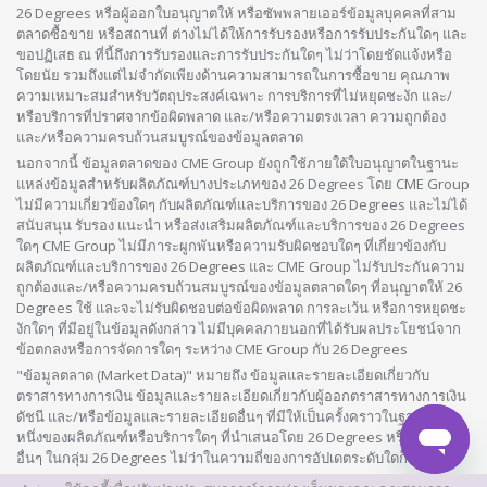
26 Degrees หรือผู้ออกใบอนุญาตให้ หรือซัพพลายเออร์ข้อมูลบุคคลที่สาม
ตลาดซื้อขาย หรือสถานที่ ต่างไม่ได้ให้การรับรองหรือการรับประกันใดๆ และ
ขอปฏิเสธ ณ ที่นี้ถึงการรับรองและการรับประกันใดๆ ไม่ว่าโดยชัดแจ้งหรือ
โดยนัย รวมถึงแต่ไม่จำกัดเพียงด้านความสามารถในการซื้อขาย คุณภาพ
ความเหมาะสมสำหรับวัตถุประสงค์เฉพาะ การบริการที่ไม่หยุดชะงัก และ/
หรือบริการที่ปราศจากข้อผิดพลาด และ/หรือความตรงเวลา ความถูกต้อง
และ/หรือความครบถ้วนสมบูรณ์ของข้อมูลตลาด
นอกจากนี้ ข้อมูลตลาดของ CME Group ยังถูกใช้ภายใต้ใบอนุญาตในฐานะ
แหล่งข้อมูลสำหรับผลิตภัณฑ์บางประเภทของ 26 Degrees โดย CME Group
ไม่มีความเกี่ยวข้องใดๆ กับผลิตภัณฑ์และบริการของ 26 Degrees และไม่ได้
สนับสนุน รับรอง แนะนำ หรือส่งเสริมผลิตภัณฑ์และบริการของ 26 Degrees
ใดๆ CME Group ไม่มีภาระผูกพันหรือความรับผิดชอบใดๆ ที่เกี่ยวข้องกับ
ผลิตภัณฑ์และบริการของ 26 Degrees และ CME Group ไม่รับประกันความ
ถูกต้องและ/หรือความครบถ้วนสมบูรณ์ของข้อมูลตลาดใดๆ ที่อนุญาตให้ 26
Degrees ใช้ และจะไม่รับผิดชอบต่อข้อผิดพลาด การละเว้น หรือการหยุดชะ
งักใดๆ ที่มีอยู่ในข้อมูลดังกล่าว ไม่มีบุคคลภายนอกที่ได้รับผลประโยชน์จาก
ข้อตกลงหรือการจัดการใดๆ ระหว่าง CME Group กับ 26 Degrees
"ข้อมูลตลาด (Market Data)" หมายถึง ข้อมูลและรายละเอียดเกี่ยวกับ
ตราสารทางการเงิน ข้อมูลและรายละเอียดเกี่ยวกับผู้ออกตราสารทางการเงิน
ดัชนี และ/หรือข้อมูลและรายละเอียดอื่นๆ ที่มีให้เป็นครั้งคราวในฐานะส่วน
หนึ่งของผลิตภัณฑ์หรือบริการใดๆ ที่นำเสนอโดย 26 Degrees หรือบริษัท
อื่นๆ ในกลุ่ม 26 Degrees ไม่ว่าในความถี่ของการอัปเดตระดับใดก็ตาม