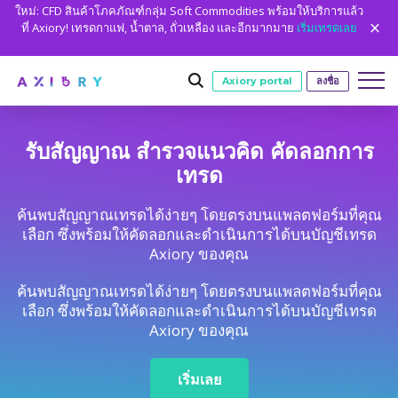
ใหม่: CFD สินค้าโภคภัณฑ์กลุ่ม Soft Commodities พร้อมให้บริการแล้ว
ที่ Axiory! เทรดกาแฟ, น้ำตาล, ถั่วเหลือง และอีกมากมาย
เริ่มเทรดเลย
Axiory portal
ลงชื่อ
รับสัญญาณ สำรวจแนวคิด คัดลอกการ
การเทรด
เทรด
ตลาด
เงื่อนไขการเทรด
บัญชี
ค้นพบสัญญาณเทรดได้ง่ายๆ โดยตรงบนแพลตฟอร์มที่คุณ
Clash CFD
วิธีการฝาก
บัญชีเทรด
เริ่มต้น
เลือก ซึ่งพร้อมให้คัดลอกและดำเนินการได้บนบัญชีเทรด
ชั่วโมง
แพลตฟอร์ม
Axiory ของคุณ
ข้อมูลจำเพาะการเทรด
ฟอเร็กซ์
Axiory Wallet
เปิดบัญชี live
แพลตฟอร์ม
เครื่องมือการเทรด
เครื่องมือแพลตฟอร์ม
ชั่วโมง
การศึกษา
เลเวอเรจ
ทองและโลหะ
ค้นพบสัญญาณเทรดได้ง่ายๆ โดยตรงบนแพลตฟอร์มที่คุณ
การตรวจสอบที่ชาญฉลาดและรวดเร็ว
เปรียบเทียบบัญชี
เปรียบเทียบแพลตฟอร์ม
Strike Indicator
ข้อมูลย้อนหลังของ Metatrader
การศึกษา
การวิเคราะห์
เกี่ยวกับเรา
การป้องกันยอดคงเหลือติดลบ
เลือก ซึ่งพร้อมให้คัดลอกและดำเนินการได้บนบัญชีเทรด
น้ำมันและพลังงาน
บัญชีบริษัท
MetaTrader 4
ตัวบ่งชี้ที่กำหนดเอง
ตัวชี้วัด MT4 แบบกำหนดเอง
Axiory ของคุณ
เครื่องคำนวณ
ดัชนี CFD
Axiory Trading Academy
ทำไมถึง AXIORY
พวกเราคือใคร
พาร์ทเนอร์
บัญชีทดลอง
MetaTrader 5
ปฏิทินเศรษฐกิจ
คู่มือการติดตั้ง MT4
สถิติการเทรด
หุ้น CFD
ทำอย่างไร
ชั่วโมง
บัญชีอิสลาม
ข้อดี
พวกเราคือใคร
เริ่มเลย
cTrader
สัญญาณการซื้อขาย
คู่มือการติดตั้ง MT5
ชั่วโมง
ปฏิทินการเทรดวันหยุด
ตลาดหลักทรัพย์
MT5 Alpha
ใบอนุญาตและการลงทะเบียน
ทีม Axiory