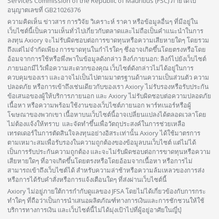
Services Commission of the Republic of Mauritius (FSC) ภายใต้ใบ
อนุญาตเลขที่ GB21026376
ความคิดเห็น ข่าวสาร การวิจัย วิเคราะห์ ราคา หรือข้อมูลอื่นๆ ที่มีอยู่ใน
เว็บไซต์นี้เป็นความเห็นทั่วไปเกี่ยวกับตลาดและไม่ถือเป็นคำแนะนำในการ
ลงทุน Axiory จะไม่รับผิดชอบต่อการขาดทุนหรือความเสียหายใดๆ โดยรวม
ถึงแต่ไม่จำกัดเพียง การขาดทุนในกำไรใดๆ ซึ่งอาจเกิดขึ้นโดยตรงหรือโดย
อ้อมจากการใช้หรือพึ่งพาในข้อมูลดังกล่าว ลิงก์ภายนอก: ลิงก์ไปยังเว็บไซต์
ภายนอกมีไว้เพื่อความสะดวกของคุณ เว็บไซต์ดังกล่าวไม่ได้อยู่ในการ
ควบคุมของเรา และอาจไม่เป็นไปตามมาตรฐานด้านความเป็นส่วนตัว ความ
ปลอดภัย หรือการเข้าถึงเช่นเดียวกับของเรา Axiory ไม่รับรองหรือรับประกัน
ข้อเสนอของผู้ให้บริการภายนอก และ Axiory ไม่รับผิดชอบต่อความปลอดภัย
เนื้อหา หรือความพร้อมใช้งานของเว็บไซต์ภายนอก พาร์ทเนอร์หรือผู้
โฆษณาของพวกเขา เนื้อหาบนเว็บไซต์นี้อาจเปลี่ยนแปลงได้ตลอดเวลาโดย
ไม่ต้องแจ้งให้ทราบ และจัดทำขึ้นเพื่อวัตถุประสงค์ในการช่วยเหลือ
เทรดเดอร์ในการตัดสินใจลงทุนอย่างอิสระเท่านั้น Axiory ได้ใช้มาตรการ
ตามเหมาะสมเพื่อรับรองในความถูกต้องของข้อมูลบนเว็บไซต์ แต่ไม่ได้
เป็นการรับประกันความถูกต้อง และจะไม่รับผิดชอบต่อการขาดทุนหรือความ
เสียหายใดๆ ที่อาจเกิดขึ้นโดยตรงหรือโดยอ้อมจากเนื้อหา หรือการไม่
สามารถเข้าถึงเว็บไซต์ได้ สำหรับความล่าช้าหรือความล้มเหลวของการส่ง
หรือการได้รับคำสั่งหรือการแจ้งเตือนใดๆ ที่ส่งผ่านเว็บไซต์นี้
Axiory ไม่อยู่ภายใต้การกำกับดูแลของ JFSA โดยไม่ได้เกี่ยวข้องกับการกระ
ทำใดๆ ที่ถือว่าเป็นการนำเสนอผลิตภัณฑ์ทางการเงินและการชักชวนให้ใช้
บริการทางการเงิน และเว็บไซต์นี้ไม่ได้มุ่งเป้าไปที่ผู้อยู่อาศัยในญี่ปุ่