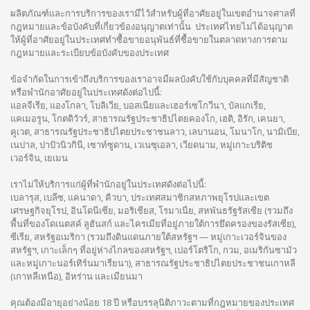
ผลิตภัณฑ์และการบริการของเรามีไว้สำหรับผู้ที่อาศัยอยู่ในเขตอำนาจศาลที่
กฎหมายและข้อบังคับที่เกี่ยวข้องอนุญาตเท่านั้น ประเทศไทยไม่ได้อนุญาต
ให้ผู้ที่อาศัยอยู่ในประเทศทำซื้อขายอนุพันธ์ที่ซื้อขายในตลาดทางการตาม
กฎหมายและระเบียบข้อบังคับของประเทศ
ข้อจำกัดในการเข้าถึงบริการของเราอาจมีผลบังคับใช้กับบุคคลที่มีสัญชาติ
หรือพำนักอาศัยอยู่ในประเทศดังต่อไปนี้:
แอลจีเรีย, แองโกลา, โบลิเวีย, บอสเนียและเฮอร์เซโกวีนา, บัลแกเรีย,
แคเมอรูน, โกตดิวัวร์, สาธารณรัฐประชาธิปไตยคองโก, เฮติ, อิรัก, เคนยา,
คูเวต, สาธารณรัฐประชาธิปไตยประชาชนลาว, เลบานอน, โมนาโก, นามิเบีย,
เนปาล, ปาปัวนิวกินี, เซาท์ซูดาน, เวเนซุเอลา, เวียดนาม, หมู่เกาะบริติช
เวอร์จิน, เยเมน
เราไม่ให้บริการแก่ผู้ที่พำนักอยู่ในประเทศดังต่อไปนี้:
เบลารุส, เบลีซ, แคนาดา, คิวบา, ประเทศสมาชิกสหภาพยุโรปและเขต
เศรษฐกิจยุโรป, อินโดนีเซีย, มอริเชียส, โรมาเนีย, สหพันธรัฐรัสเซีย (รวมถึง
พื้นที่ของโดเนตสค์ ลูฮันสก์ และไครเมียที่อยู่ภายใต้การยึดครองของรัสเซีย),
ซีเรีย, สหรัฐอเมริกา (รวมถึงดินแดนภายใต้สหรัฐฯ — หมู่เกาะเวอร์จินของ
สหรัฐฯ, เกาะเล็กๆ ที่อยู่ห่างไกลของสหรัฐฯ, เปอร์โตริโก, กวม, อเมริกันซามัว
และหมู่เกาะนอร์เทิร์นมาเรียนา), สาธารณรัฐประชาธิปไตยประชาชนเกาหลี
(เกาหลีเหนือ), อิหร่าน และเมียนมา
คุณต้องมีอายุอย่างน้อย 18 ปี หรือบรรลุนิติภาวะตามที่กฎหมายของประเทศ