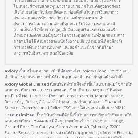
การเทรดเงินตราต่างประเทศด้วยมาร์จิ้นมีความเสี่ยงสูง และอาจ
ไม่เหมาะสำหรับนักลงทุนบางราย เลเวอเรจในระดับสูงอาจส่งผล
เสียได้เช่นเดียวกับส่งผลดีต่อคุณ ก่อนตัดสินใจเทรดเงินตราต่าง
ประเทศ คุณควรพิจารณาวัตถุประสงค์การลงทุน ระดับ
ประสบการณ์ และความเสี่ยงที่คุณยอมรับได้อย่างรอบคอบ มี
ความเป็นไปได้ที่คุณอาจสูญเสียเงินลงทุนเริ่มแรกบางส่วนหรือ
ทั้งหมด และด้วยเหตุนี้คุณจึงไม่ควรลงทุนด้วยเงินที่คุณยอมรับการ
ขาดทุนไม่ได้ คุณควรตระหนักถึงความเสี่ยงทั้งหมดที่เกี่ยวข้องกับ
การเทรดเงินตราต่างประเทศ และขอคำแนะนำจากที่ปรึกษา
ทางการเงินอิสระหากคุณมีข้อสงสัย
Axiory
เป็นเครื่องหมายการค้าที่ถือครองโดย Axiory Global Limited และ
ดำเนินการผ่านหน่วยงานที่ได้รับอนุญาตและมีการกำกับดูแลดังต่อไปนี้:
Axiory Global Limited
เป็นบริษัทจำกัดที่จัดตั้งขึ้นในประเทศเบลีซภายใต้
เลขจดทะเบียน 000005723 (เลขจดทะเบียนเดิม 127090) และมีที่อยู่จด
ทะเบียนที่ No. 1 Corner of William Fonseca Street, Marine Parade,
Belize City, Belize, C.A. และได้รับอนุญาตอย่างถูกต้องจาก Financial
Services Commission of Belize (FSC) ภายใต้เลขจดทะเบียน 4496214
Tradit Limited
เป็นบริษัทจำกัดที่จัดตั้งขึ้นในสาธารณรัฐมอริเชียสภายใต้
เลขจดทะเบียน 179444 และมีที่อยู่จดทะเบียนที่ The Cyberati Lounge,
Ground Floor, The Catalyst, Silicon Avenue 40, Cybercity, 72201
Ebene, Republic of Mauritius และได้รับอนุญาตอย่างถูกต้องจาก Financial