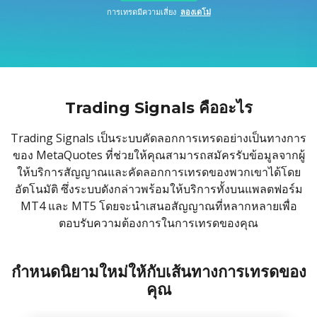
Axiory App
คู่มือการติดตั้ง cTrader
ชั่วโมง
ETFs แลกเปลี่ยน ETFs
การเทรดมีความเสี่ยง
ลองเดโม่
English
Zero Account
ความโปร่งใสและความปลอดภัย
เอกสารทางกฎหมาย
ชั่วโมง
日本語
เปิดบัญชี live
รางวัลระดับโลก
คำถามที่พบบ่อย
عربى
ติดต่อเรา
ลองเดโม่
Русский
Español
Trading is Risky.
Trading Signals คืออะไร
ไทย
Trading Signals เป็นระบบคัดลอกการเทรดอย่างเป็นทางการ
Tiếng Việt
ของ MetaQuotes ที่ช่วยให้คุณสามารถสมัครรับข้อมูลจากผู้
ให้บริการสัญญาณและคัดลอกการเทรดของพวกเขาได้โดย
อัตโนมัติ ซึ่งระบบดังกล่าวพร้อมให้บริการทั้งบนแพลตฟอร์ม
MT4 และ MT5 โดยจะนำเสนอสัญญาณที่หลากหลายเพื่อ
ตอบรับความต้องการในการเทรดของคุณ
กำหนดนิยามใหม่ให้กับเส้นทางการเทรดของ
คุณ