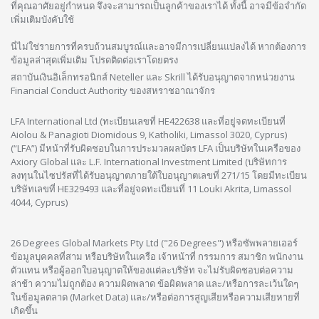
ที่คุณอาศัยอยู่กำหนด จึงจะสามารถเป็นลูกค้าของเราได้ ทั้งนี้ อาจมีข้อจำกัด
เพิ่มเติมบังคับใช้
นี่ไม่ใช่รายการที่ครบถ้วนสมบูรณ์และอาจมีการเปลี่ยนแปลงได้ หากต้องการ
ข้อมูลล่าสุดเพิ่มเติม โปรดติดต่อเราโดยตรง
สถาบันเงินอิเล็กทรอนิกส์ Neteller และ Skrill ได้รับอนุญาตจากหน่วยงาน
Financial Conduct Authority ของสหราชอาณาจักร
LFA International Ltd (ทะเบียนเลขที่ HE422638 และที่อยู่จดทะเบียนที่
Aiolou & Panagioti Diomidous 9, Katholiki, Limassol 3020, Cyprus)
(“LFA”) มีหน้าที่รับผิดชอบในการประมวลผลบัตร LFA เป็นบริษัทในเครือของ
Axiory Global และ L.F. International Investment Limited (บริษัทการ
ลงทุนในไซปรัสที่ได้รับอนุญาตภายใต้ใบอนุญาตเลขที่ 271/15 โดยมีทะเบียน
บริษัทเลขที่ HE329493 และที่อยู่จดทะเบียนที่ 11 Louki Akrita, Limassol
4044, Cyprus)
26 Degrees Global Markets Pty Ltd ("26 Degrees") หรือซัพพลายเออร์
ข้อมูลบุคคลที่สาม หรือบริษัทในเครือ เจ้าหน้าที่ กรรมการ สมาชิก พนักงาน
ตัวแทน หรือผู้ออกใบอนุญาตให้ของแต่ละบริษัท จะไม่รับผิดชอบต่อความ
ล่าช้า ความไม่ถูกต้อง ความผิดพลาด ข้อผิดพลาด และ/หรือการละเว้นใดๆ
ในข้อมูลตลาด (Market Data) และ/หรือต่อการสูญเสียหรือความเสียหายที่
เกิดขึ้น