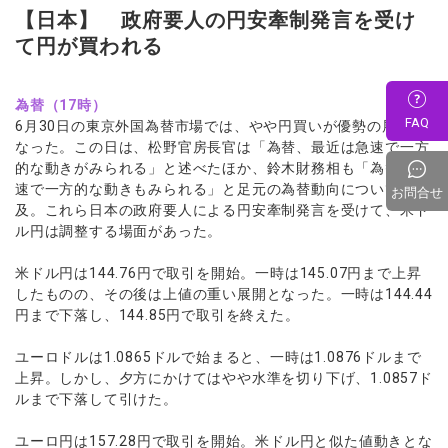
【日本】 政府要人の円安牽制発言を受け
て円が買われる
為替（17時）
FAQ
6月30日の東京外国為替市場では、やや円買いが優勢の展開と
なった。この日は、松野官房長官は「為替、最近は急速で一方
的な動きがみられる」と述べたほか、鈴木財務相も「為替、急
速で一方的な動きもみられる」と足元の為替動向について言
お問合せ
及。これら日本の政府要人による円安牽制発言を受けて、米ド
ル円は調整する場面があった。
米ドル円は144.76円で取引を開始。一時は145.07円まで上昇
したものの、その後は上値の重い展開となった。一時は144.44
円まで下落し、144.85円で取引を終えた。
ユーロドルは1.0865ドルで始まると、一時は1.0876ドルまで
上昇。しかし、夕方にかけてはやや水準を切り下げ、1.0857ド
ルまで下落して引けた。
ユーロ円は157.28円で取引を開始。米ドル円と似た値動きとな