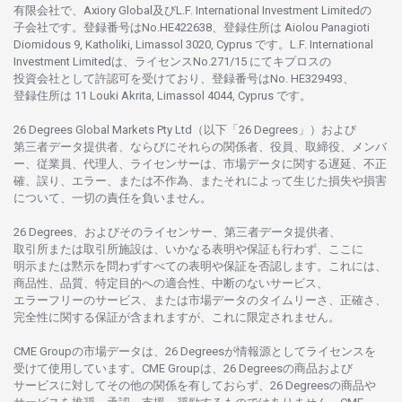
有限会社で、Axiory Global
及び
L.F. International Investment Limitedの
子会社です。
登録番号は
No.HE422638、
登録住所は
Aiolou Panagioti
Diomidous 9, Katholiki, Limassol 3020, Cyprus です。L.F. International
Investment Limitedは、
ライセンス
No.271/15 にて
キプロスの
投資会社として
許認可を
受けており、
登録番号は
No. HE329493、
登録住所は
11 Louki Akrita, Limassol 4044, Cyprus です。
26 Degrees Global Markets Pty Ltd（以下「26 Degrees」）
および
第三者
データ
提供者、ならびにそれらの関係者、役員、取締役、メンバ
ー、従業員、代理人、ライセンサーは、
市場
データに
関する
遅延、不正
確、誤り、エラー、
または
不作為、
またそれに
よって
生じた
損失や
損害
について、
一切の
責任を
負いません。
26 Degrees、
およびその
ライセンサー、
第三者
データ
提供者、
取引所または
取引所施設は、いかな
る
表明や
保証も
行わ
ず、
ここに
明示または
黙示を
問わ
ずすべての
表明や
保証を
否認し
ます。
これには、
商品性、品質、
特定目的への
適合性、
中断のない
サービス、
エラーフリーの
サービス、
または
市場
データの
タイムリーさ、正確さ、
完全性に
関する
保証が
含まれますが、これに
限定さ
れません。
CME Groupの
市場
データは、26 Degreesが
情報源として
ライセンスを
受けて
使用しています。
CME Groupは、26 Degreesの
商品および
サービスに
対してその
他の
関係を
有しておらず、26 Degreesの
商品や