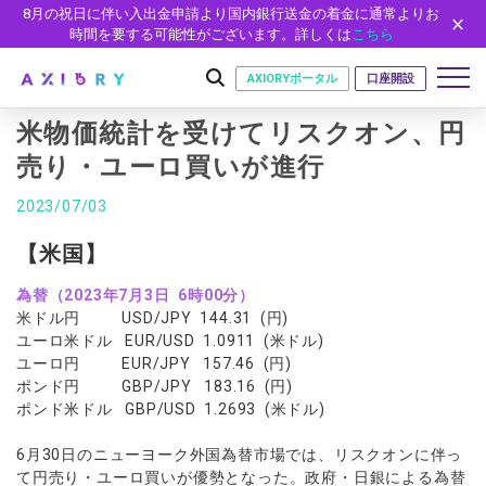
8月の祝日に伴い入出金申請より国内銀行送金の着金に通常よりお
時間を要する可能性がございます。詳しくは
こちら
AXIORYポータル
口座開設
米物価統計を受けてリスクオン、円
売り・ユーロ買いが進行
はじめに
2023/07/03
はじめに
取引
【米国】
ライセンス
取引商品
取引条件
口座
為替（2023年7月3日 6時00分）
安全性
米ドル円 USD/JPY 144.31 (円)
FX（通貨ペア）
スプレッド・手数料
口座の種類
口座開設
プラットフォーム
ユーロ米ドル EUR/USD 1.0911 (米ドル)
現物株式
ゼロカットとロスカット
ユーロ円 EUR/JPY 157.46 (円)
口座タイプ
口座開設フォーム
プラットフォーム
ツール
パートナー
ポンド円 GBP/JPY 183.16 (円)
ETF
スワップとロールオーバー
法人のお客様
必要書類
ポンド米ドル GBP/USD 1.2693 (米ドル)
MT5
MT4/MT5 ヒストリカルデータ
パートナーシップ・プログラム
ニュース
株式CFD
入出金方法
ゼロ口座
開設方法
NEW
MT4
EA(エキスパートアドバイザー)
株価指数CFD
レバレッジ
NEW
イントロデュース・パートナープログラム（IP）
ニュースリリース
6月30日のニューヨーク外国為替市場では、リスクオンに伴っ
会社概要
デモ口座
cTrader
カスタムインジケーター
て円売り・ユーロ買いが優勢となった。政府・日銀による為替
エネルギーCFD
約定率
特別・VIPプログラム
NEW