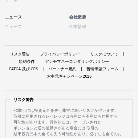
ニュース
会社概要
ニュース
企業情報
リスク
警告
プライバシーポリシー
リスクについて
規約条件
アンチマネーロンダリングポリシー
FATCA
及び
CRS
パートナー
規約
苦情申請
フォーム
お
中元
キャンペーン
2026
リスク警告
FX
取引には
投資元金を
失う
非常に
高い
リスクが
伴います。
取引に
利用さ
れる
レバレッジは
有利にも
不利にも
作用する
可能性があります。
具体的には、
オープンさ
れた
ポジションと
逆の
値動きがある
場合には
取引の
結果投資元本の
全てを
失う
可能性があり、
必ずしも
全てのお