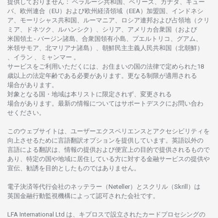
提供しておりません
：
ベラルーシ
共和国、ベリーズ、カナダ、キュー
バ、
欧州連合
（EU）
および
欧州経済領域
（EEA）加盟国、インドネシ
ア、
モーリシャス
共和国、ルーマニア、
ロシア
連邦および
占領地
（クリ
ミア、ドネツク、ルハンシク）、シリア、
アメリカ
合衆国
（および
米国領土
-
バージン
諸島、合衆国領有小島、プエルトリコ、グアム、
米領
サモア、
北
マリアナ
諸島）、
朝鮮民主主義人民共和国
（北朝鮮）
、イラン 、ミャンマー 。
サービスを
ご
利用いただくには、お
住まいの
国の
法律で
定められた
18
歳以上の
法定年齢である
必要があります。
更な
る
制限が
適用さ
れる
場合があります。
対象となる
国
・
地域は
本
リストに
限定さ
れず、
変更さ
れる
場合があります。
最新の
情報については
サポートデスクに
お
問い
合わ
せくださ
い。
このウェブサイトは、
ユーザーエクスペリエンスと
アクセシビリティを
向上さ
せるために
言語翻訳
オプションを
提供しています。
英語以外の
言語に
よる
翻訳は、
情報の
提供および
便宜上の
目的で
提供さ
れるもの
で
あり、
特定の
国や
地域に
居住している
方に
対する
金融
サービスの
提供や
宣伝、
勧誘を
目的としたもの
では
ありません。
電子決済等代行会社の
ネッテラー
（Neteller）と
スクリル
（Skrill）は
英国金融行動監視機構に
よって
認可さ
れた
会社です。
LFA International Ltd は、
キプロスで
設立さ
れた
カードプロセシングの