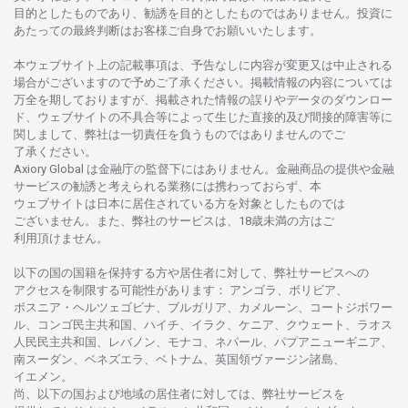
目的としたもの
であり、
勧誘を
目的としたもの
では
ありません。
投資に
あたっての
最終判断は
お
客様ご
自身でお
願いいたします。
本
ウェブサイト
上の
記載事項は、
予告なしに
内容が
変更又は
中止さ
れる
場合がございますので
予めご
了承ください。
掲載情報の
内容については
万全を
期しておりますが、
掲載さ
れた
情報の
誤りや
データの
ダウンロー
ド、
ウェブサイトの
不具合等に
よって
生じた
直接的及び
間接的障害等に
関し
まして、
弊社は
一切責任を
負うものではありませんのでご
了承ください
。
Axiory Global は
金融庁の
監督下にはありません。
金融商品の
提供や
金融
サービスの
勧誘と
考えられる
業務には
携わっておらず、
本
ウェブサイトは
日本に
居住さ
れて
いる
方を
対象としたもの
では
ございません。
また、
弊社の
サービスは、18
歳未満の
方は
ご
利用頂けません
。
以下の
国の
国籍を
保持する
方や
居住者に
対して、
弊社
サービスへの
アクセスを
制限する
可能性があります
： アンゴラ、ボリビア、
ボスニア
・
ヘルツェゴビナ、ブルガリア、カメルーン、コートジボワー
ル、
コンゴ
民主共和国、ハイチ、イラク、ケニア、クウェート、
ラオス
人民民主共和国、レバノン、モナコ、ネパール、パプアニューギニア、
南
スーダン、ベネズエラ、ベトナム、
英国領
ヴァージン
諸島、
イエメン。
尚、
以下の
国および
地域の
居住者に
対しては、
弊社
サービスを