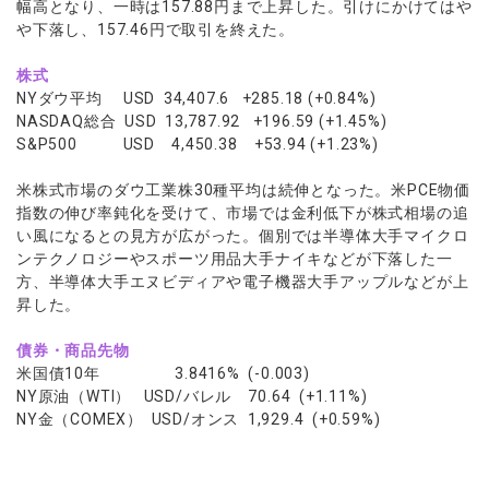
幅高となり、一時は157.88円まで上昇した。引けにかけてはや
や下落し、157.46円で取引を終えた。
株式
NYダウ平均 USD 34,407.6 +285.18 (+0.84%)
NASDAQ総合 USD 13,787.92 +196.59 (+1.45%)
S&P500 USD 4,450.38 +53.94 (+1.23%)
米株式市場のダウ工業株30種平均は続伸となった。米PCE物価
指数の伸び率鈍化を受けて、市場では金利低下が株式相場の追
い風になるとの見方が広がった。個別では半導体大手マイクロ
ンテクノロジーやスポーツ用品大手ナイキなどが下落した一
方、半導体大手エヌビディアや電子機器大手アップルなどが上
昇した。
債券・商品先物
米国債10年 3.8416% (-0.003)
NY原油（WTI） USD/バレル 70.64 (+1.11%)
NY金（COMEX） USD/オンス 1,929.4 (+0.59%)