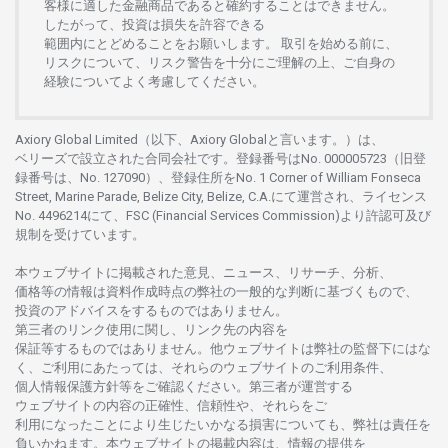
客様に
適した
金融商品であると
確約することは
できません。
したがって、
投資は
損失を
許容できる
範囲内にとどめることを
お
願いします
。
取引を
始める
前に、
リスクについて、
リスク
警告を
十分に
ご
理解の
上、
ご
自身の
経験について
よく
考慮してください。
Axiory Global Limited（以下、Axiory Globalと言います。）は、
ベリーズで
設立さ
れた
合同会社です。
登録番号は
No. 000005723（旧登
録番号は、No. 127090）、
登録住所を
No. 1 Corner of William Fonseca
Street, Marine Parade, Belize City, Belize, C.A.にて
運営さ
れ、
ライセンス
No. 4496214
にて、FSC (Financial Services Commission)より
許認可及び
規制を
受けています。
本
ウェブサイトに
掲載さ
れた
意見、ニュース、リサーチ、分析、
価格等の
情報は
資料作成時点の
弊社の
一般的な
判断に
基づくもので、
投資の
アドバイスを
するもの
では
ありません。
第三者の
リンク
使用に
関し、
リンク
先の
内容を
保証等するものではありません。
他
ウェブサイトは
弊社の
監督下にはな
く、
ご
利用に
あたっては、
それらの
ウェブサイトの
ご
利用条件、
個人情報保護方針等を
ご
確認ください。
第三者が
運営する
ウェブサイトの
内容の
正確性、信頼性や、それらをご
利用になったことにより
生じたいかな
る
損害についても、
弊社は
責任を
負いかね
ます。
本
ウェブサイトの
掲載内容は、
情報の
提供を