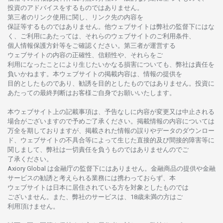
投資の
アドバイスを
するもの
では
ありません。
第三者の
リンク
使用に
関し、
リンク
先の
内容を
保証等するものではありません。
他
ウェブサイトは
弊社の
監督下にはな
く、
ご
利用に
あたっては、
それらの
ウェブサイトの
ご
利用条件、
個人情報保護方針等を
ご
確認ください。
第三者が
運営する
ウェブサイトの
内容の
正確性、信頼性や、それらをご
利用になったことにより
生じたいかな
る
損害についても、
弊社は
責任を
負いかね
ます。
本
ウェブサイトの
掲載内容は、
情報の
提供を
目的としたもの
であり、
勧誘を
目的としたもの
では
ありません。
投資に
あたっての
最終判断は
お
客様ご
自身でお
願いいたします。
本
ウェブサイト
上の
記載事項は、
予告なしに
内容が
変更又は
中止さ
れる
場合がございますので
予めご
了承ください。
掲載情報の
内容については
万全を
期しておりますが、
掲載さ
れた
情報の
誤りや
データの
ダウンロー
ド、
ウェブサイトの
不具合等に
よって
生じた
直接的及び
間接的障害等に
関し
まして、
弊社は
一切責任を
負うものではありませんのでご
了承ください
。
Axiory Global は
金融庁の
監督下にはありません。
金融商品の
提供や
金融
サービスの
勧誘と
考えられる
業務には
携わっておらず、
本
ウェブサイトは
日本に
居住さ
れて
いる
方を
対象としたもの
では
ございません。
また、
弊社の
サービスは、18
歳未満の
方は
ご
利用頂けません
。