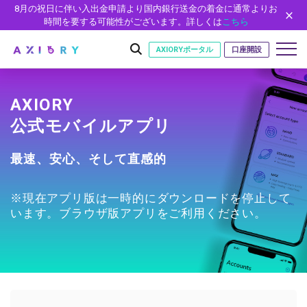
8月の祝日に伴い入出金申請より国内銀行送金の着金に通常よりお
時間を要する可能性がございます。詳しくは
こちら
AXIORYポータル
口座開設
AXIORY
公式モバイルアプリ
はじめに
はじめに
取引
最速、安心、そして直感的
ライセンス
取引商品
取引条件
口座
安全性
※現在アプリ版は一時的にダウンロードを停止して
FX（通貨ペア）
スプレッド・手数料
口座の種類
口座開設
プラットフォーム
います。ブラウザ版アプリをご利用ください。
現物株式
ゼロカットとロスカット
口座タイプ
口座開設フォーム
プラットフォーム
ツール
パートナー
ETF
スワップとロールオーバー
法人のお客様
必要書類
MT5
MT4/MT5 ヒストリカルデータ
パートナーシップ・プログラム
ニュース
株式CFD
入出金方法
ゼロ口座
開設方法
NEW
MT4
EA(エキスパートアドバイザー)
株価指数CFD
レバレッジ
NEW
イントロデュース・パートナープログラム（IP）
ニュースリリース
会社概要
デモ口座
cTrader
カスタムインジケーター
エネルギーCFD
約定率
特別・VIPプログラム
NEW