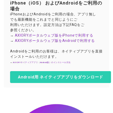
ウォレット口座
iPhone（iOS） およびAndroidを
ご
利用の
お知らせ
企業情報
NEW
AXIORYアプリ
日本時間表示インジケータ
貴金属CFD
取引時間
場合
マーケットニュース
ストライク インジケータ
会社概要
ソフトコモディティCFD
取引計算シミュレーター
AXIORYポータル
iPhoneおよびAndroidを
NEW
ご
利用の
場合、
アプリ
無し
English
コーポレートニュース
MQLシグナル
でも
最新機能を
これまでと
同じようにご
NEW
役員紹介
バトルCFD
注文執行ポリシー
日本語
口座開設する
キャンペーン
利用いただけます。
設定方法は
下記
FAQを
ご
通貨インデックス
お問合せ
経済指標・予測カレンダー
参照ください。
عربى
トレードガイド
NEW
よくあるご質問
→
AXIORY
ポータルウェブ
版を
iPhoneで
利用する
休眠口座と凍結口座
デモ口座を開設する
Русский
→
AXIORY
ポータルウェブ
版を
Androidで
利用する
Español
法人のお客様は
こちら
Androidを
ご
利用の
お
客様は、
ネイティブアプリを
直接
ไทย
インストールいただけます。
Tiếng Việt
→
AXIORY
ネイティブアプリ
（Android版）の
インストール
方法
Android用 ネイティブアプリをダウンロード