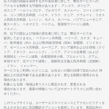
以下の
国の
国籍を
保持する
方や
居住者に
対して、
弊社
サービスへの
アクセスを
制限する
可能性があります
： アンゴラ、ボリビア、
ボスニア
・
ヘルツェゴビナ、ブルガリア、カメルーン、コートジボワー
ル、
コンゴ
民主共和国、ハイチ、イラク、ケニア、クウェート、
ラオス
人民民主共和国、レバノン、モナコ、ネパール、パプアニューギニア、
南
スーダン、ベネズエラ、ベトナム、
英国領
ヴァージン
諸島、
イエメン。
尚、
以下の
国および
地域の
居住者に
対しては、
弊社
サービスを
提供しておりません
：
ベラルーシ
共和国、ベリーズ、カナダ、キュー
バ、
欧州連合
（EU）
および
欧州経済領域
（EEA）加盟国、インドネシ
ア、
モーリシャス
共和国、ルーマニア、
ロシア
連邦および
占領地
（クリ
ミア、ドネツク、ルハンシク）、シリア、
アメリカ
合衆国
（および
米国領土
-
バージン
諸島、合衆国領有小島、プエルトリコ、グアム、
米領
サモア、
北
マリアナ
諸島）、
朝鮮民主主義人民共和国
（北朝鮮）
、イラン 、ミャンマー 。
サービスを
ご
利用いただくには、お
住まいの
国の
法律で
定められた
18
歳以上の
法定年齢である
必要があります。
更な
る
制限が
適用さ
れる
場合があります。
対象となる
国
・
地域は
本
リストに
限定さ
れず、
変更さ
れる
場合があります。
最新の
情報については
サポートデスクに
お
問い
合わ
せくださ
い。
このウェブサイトは、
ユーザーエクスペリエンスと
アクセシビリティを
向上さ
せるために
言語翻訳
オプションを
提供しています。
英語以外の