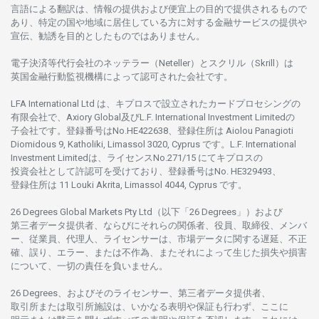
言語に
よる
翻訳は、
情報の
提供および
便宜上の
目的で
提供さ
れるもの
で
あり、
特定の
国や
地域に
居住している
方に
対する
金融
サービスの
提供や
宣伝、
勧誘を
目的としたもの
では
ありません。
電子決済等代行会社の
ネッテラー
（Neteller）と
スクリル
（Skrill）は
英国金融行動監視機構に
よって
認可さ
れた
会社です。
LFA International Ltd は、
キプロスで
設立さ
れた
カードプロセシングの
有限会社で、Axiory Global
及び
L.F. International Investment Limitedの
子会社です。
登録番号は
No.HE422638、
登録住所は
Aiolou Panagioti
Diomidous 9, Katholiki, Limassol 3020, Cyprus です。L.F. International
Investment Limitedは、
ライセンス
No.271/15 にて
キプロスの
投資会社として
許認可を
受けており、
登録番号は
No. HE329493、
登録住所は
11 Louki Akrita, Limassol 4044, Cyprus です。
26 Degrees Global Markets Pty Ltd（以下「26 Degrees」）
および
第三者
データ
提供者、ならびにそれらの関係者、役員、取締役、メンバ
ー、従業員、代理人、ライセンサーは、
市場
データに
関する
遅延、不正
確、誤り、エラー、
または
不作為、
またそれに
よって
生じた
損失や
損害
について、
一切の
責任を
負いません。
26 Degrees、
およびその
ライセンサー、
第三者
データ
提供者、
取引所または
取引所施設は、いかな
る
表明や
保証も
行わ
ず、
ここに