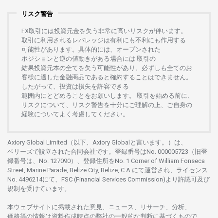
リスク警告
FX
取引には
投資元金を
失う
非常に
高い
リスクが
伴います。
取引に
利用さ
れる
レバレッジは
有利にも
不利にも
作用する
可能性があります。
具体的には、
オープンさ
れた
ポジションと
逆の
値動きがある
場合には
取引の
結果投資元本の
全てを
失う
可能性があり、
必ずしも
全てのお
客様に
適した
金融商品であると
確約することは
できません。
したがって、
投資は
損失を
許容できる
範囲内にとどめることを
お
願いします
。
取引を
始める
前に、
リスクについて、
リスク
警告を
十分に
ご
理解の
上、
ご
自身の
経験について
よく
考慮してください。
Axiory Global Limited（以下、Axiory Globalと言います。）は、
ベリーズで
設立さ
れた
合同会社です。
登録番号は
No. 000005723（旧登
録番号は、No. 127090）、
登録住所を
No. 1 Corner of William Fonseca
Street, Marine Parade, Belize City, Belize, C.A.にて
運営さ
れ、
ライセンス
No. 4496214
にて、FSC (Financial Services Commission)より
許認可及び
規制を
受けています。
本
ウェブサイトに
掲載さ
れた
意見、ニュース、リサーチ、分析、
価格等の
情報は
資料作成時点の
弊社の
一般的な
判断に
基づくもので、