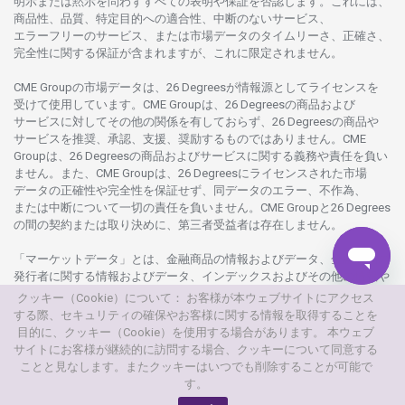
明示または
黙示を
問わ
ずすべての
表明や
保証を
否認し
ます。
これには、
商品性、品質、
特定目的への
適合性、
中断のない
サービス、
エラーフリーの
サービス、
または
市場
データの
タイムリーさ、正確さ、
完全性に
関する
保証が
含まれますが、これに
限定さ
れません。
CME Groupの
市場
データは、26 Degreesが
情報源として
ライセンスを
受けて
使用しています。
CME Groupは、26 Degreesの
商品および
サービスに
対してその
他の
関係を
有しておらず、26 Degreesの
商品や
サービスを
推奨、承認、支援、
奨励するものではありません。
CME
Groupは、26 Degreesの
商品および
サービスに
関する
義務や
責任を
負い
ません。また、CME Groupは、26 Degreesに
ライセンスさ
れた
市場
データの
正確性や
完全性を
保証せず、
同
データの
エラー、不作為、
または
中断について
一切の
責任を
負いません。
CME Groupと26 Degrees
の
間の
契約または
取り
決めに、
第三者受益者は
存在し
ません。
「マーケットデータ」とは、
金融商品の
情報および
データ、
金融商品の
発行者に
関する
情報および
データ、
インデックスおよびその
他の
情報や
データを
指し、26 Degreesまたは26 Degrees
グループ
会社が
提供する
クッキー（Cookie）について： お客様が本ウェブサイトにアクセス
製品や
サービスの
一部として、
更新頻度を
問わ
ず
提供さ
れるものを
する際、セキュリティの確保やお客様に関する情報を取得することを
意味し
ます。
目的に、クッキー（Cookie）を使用する場合があります。 本ウェブ
サイトにお客様が継続的に訪問する場合、クッキーについて同意する
© 2026
本
ウェブサイトは、AXIORYが
所有
・
運営しています。
ことと見なします。またクッキーはいつでも削除することが可能で
す。
© AXIORYは、Axiory Global Ltd.の
商標です。
無断複写
・
転載を
禁じます。