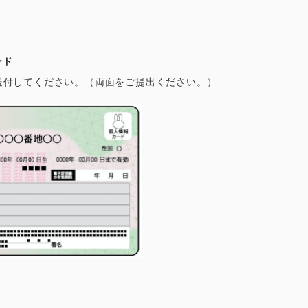
ード
送付してください。
（両面を
ご
提出ください。）