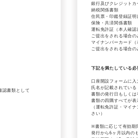
銀行及び
クレジットカ
納税関係書類
住民票
・
印鑑登録証明
保険
・
共済関係書類
運転免許証
（本人確認
ご
提出をされる
場合の
マイナンバーカード
（
ご
提出をされる
場合の
下記を
満たして
いる
必
。
口座開設
フォームに
入
氏名が
記載さ
れて
いる
確認書類として
書類の
発行日もしくは
書類の
四隅すべてが
表
（運転免許証
・
マイナ
さい）
※
書類に
応じて
有効期
発行から
6ヶ月以内の