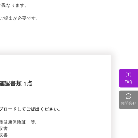
が
異なり
ます。
ご
提出が
必要です。
。
FAQ
確認書類
1
点
お問合せ
プロードしてご
提出ください。
種健康保険証
等.
収書
収書