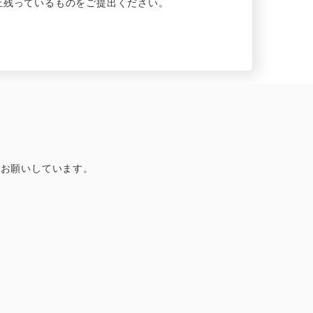
上残って
いるものをご
提出ください。
を
お
願いして
います。