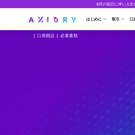
8月の祝日に伴い入
はじめに
取引
口
|
|
口座開設
必要書類
取引商品
はじめに
ライセンス
FX（通貨ペ
口
安全性
現物株式
法
ETF
ゼ
株式CFD
デ
株価指数CF
ウ
エネルギーC
貴金属CFD