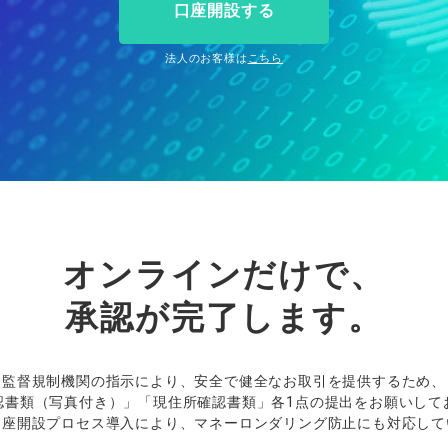
ィティCFD
NEW
取引計算シミュレーター
口座開設する
注文執行ポリシー
法人のお客様は
こちら
経済指標・予測カレンダー
休眠口座と凍結口座
オンラインだけで、
承認が
完了し
ます。
監督規制機関の
指示により、
安全で
健全な
お
取引を
提供するため、
認書類（写真付き）」「現住所確認書類」
各
1
点の
提出を
お
願いして
口座開設
プロセス
導入により、
マネーロンダリング
防止にも
対応して