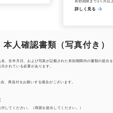
有効期限まで
2
ヶ月以
詳しく見る
本人確認書類（写真付き）
氏名、生年月日、
および
写真が
記載さ
れた
有効期限内の
書類の
提出
表示さ
れて
いる
必要があります。
場合、
再送付を
お
願いする
場合がございます。
証
送付してください。
（両面を提出してください。）