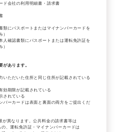
ード
会社の
利用明細書
・
請求書
書
書類に
パスポートまたは
マイナンバーカードを
み）
本人確認書類に
パスポートまたは
運転免許証を
み）
要があります。
力いただいた
住所と
同じ
住所が
記載さ
れて
いる
有効期限が
記載さ
れて
いる
示さ
れて
いる
ンバーカードは
表面と
裏面の
両方を
ご
提出くだ
限が
異なり
ます。
公共料金の
請求書等は
もの、
運転免許証
・
マイナンバーカードは