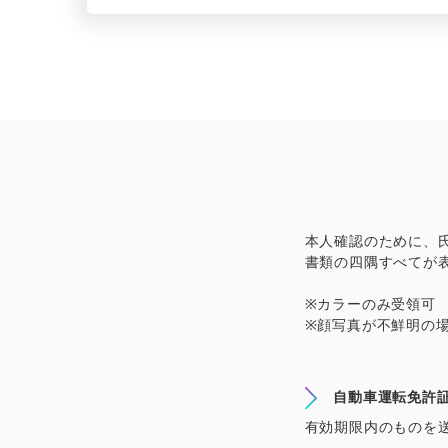
本人確認の
ために、
書類の
四隅すべてが
※
カラーの
み
受領可
※
顔写真が
不鮮明の
自動車運転免許
有効期限内のものを