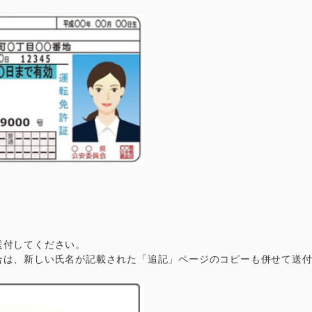
送付してください。
合は、
新し
い
氏名が
記載さ
れた
「追記」
ページの
コピーも
併せて
送