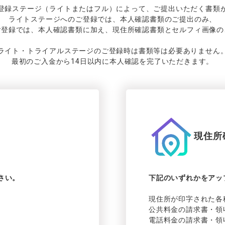
登録
ステージ
（ライトまたはフル）によって、ご
提出いただく
書類
ライトステージへのご
登録では、
本人確認書類の
ご
提出の
み、
ご
登録では、
本人確認書類に
加え、
現住所確認書類と
セルフィ
画像の
ライト
・
トライアルステージの
ご
登録時は
書類等は
必要ありません
最初の
ご
入金から
14
日以内に
本人確認を
完了いただきます。
現住所
さい。
下記の
いずれかを
アッ
現住所が
印字さ
れた
各
公共料金の
請求書
・
領
電話料金の
請求書
・
領