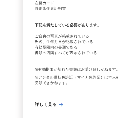
在留
カード
特別永住者証明書
下記を
満たして
いる
必要があります。
ご
自身の
写真が
掲載さ
れて
いる
氏名、
生年月日が
記載さ
れて
いる
有効期限内の
書類である
書類の
四隅すべてが
表示さ
れて
いる
※
有効期限が
切れた
書類は
お
受け
致しかねます
※
デジタル
運転免許証
（マイナ免許証）は
本人
受領できかね
ます。
詳しく見る