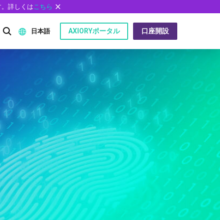
す。詳しくは
こちら
AXIORYポータル
口座開設
日本語
English
P）
日本語
عربى
Русский
問
Español
ไทย
Tiếng Việt