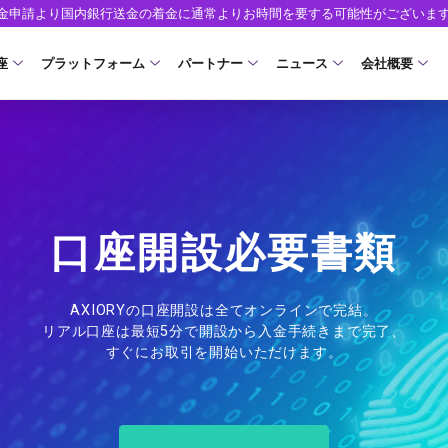
出金申請より国内銀行送金の着金に通常よりお時間を要する可能性がございま
座
プラットフォーム
パートナー
ニュース
会社概要
口座の種類
プラットフォーム
パートナーシップ・プログラム
取引条件
口座開設
ツール
ニュースリリース
企業情報
ア）
座タイプ
MT5
イントロデュース・パートナープログラム（I
スプレッド・手数料
口座開設フォーム
MT4/MT5 ヒストリカルデータ
お知らせ
会社概要
人のお客様
MT4
特別・VIPプログラム
ゼロカットとロスカット
必要書類
EA(エキスパートアドバイザー)
マーケットニュース
役員紹介
NEW
口座開設必要書類
ロ口座
cTrader
スワップとロールオーバー
開設方法
カスタムインジケーター
コーポレートニュース
お問合せ
NEW
AXIORYアプリ
入出金方法
日本時間表示インジケータ
キャンペーン
よくあるご質
モ口座
AXIORYの口座開設は全てオンラインで完結。
リアル口座は最短5分で開設から入金手続きまで完了、
D
レバレッジ
ストライク インジケータ
トレードガイド
ォレット口座
NEW
NEW
NEW
AXIORYポータル
すぐにお取引を開始いただけます。
FD
MQLシグナル
約定率
NEW
取引時間
通貨インデックス