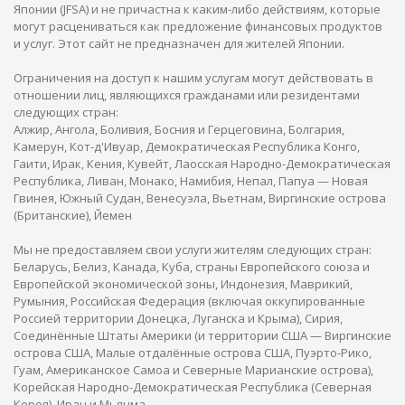
Японии (JFSA) и не причастна к каким-либо действиям, которые
могут расцениваться как предложение финансовых продуктов
и услуг. Этот сайт не предназначен для жителей Японии.
Ограничения на доступ к нашим услугам могут действовать в
отношении лиц, являющихся гражданами или резидентами
следующих стран:
Алжир, Ангола, Боливия, Босния и Герцеговина, Болгария,
Камерун, Кот-д'Ивуар, Демократическая Республика Конго,
Гаити, Ирак, Кения, Кувейт, Лаосская Народно-Демократическая
Республика, Ливан, Монако, Намибия, Непал, Папуа — Новая
Гвинея, Южный Судан, Венесуэла, Вьетнам, Виргинские острова
(Британские), Йемен
Мы не предоставляем свои услуги жителям следующих стран:
Беларусь, Белиз, Канада, Куба, страны Европейского союза и
Европейской экономической зоны, Индонезия, Маврикий,
Румыния, Российская Федерация (включая оккупированные
Россией территории Донецка, Луганска и Крыма), Сирия,
Соединённые Штаты Америки (и территории США — Виргинские
острова США, Малые отдалённые острова США, Пуэрто-Рико,
Гуам, Американское Самоа и Северные Марианские острова),
Корейская Народно-Демократическая Республика (Северная
Корея), Иран и Мьянма.