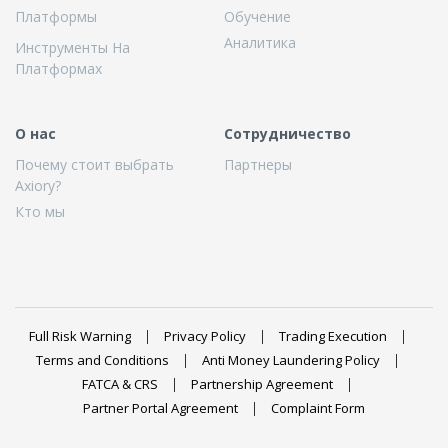
Платформы
Обучение
Аналитика
Инструменты На
Платформах
О нас
Сотрудничество
Почему стоит выбрать
Партнеры
Axiory?
Кто мы
Full Risk Warning
Privacy Policy
Trading Execution
Terms and Conditions
Anti Money Laundering Policy
FATCA & CRS
Partnership Agreement
Partner Portal Agreement
Complaint Form