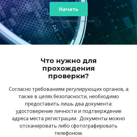
English
Биржевые фонды (ETF)
Открытость и безопасность
Юридические документы
Начать
日本語
Открыть реальный счет
Международные награды
Часто задаваемые вопросы
عربى
Торговля сопряжена с риском
Связаться с нами
Торговать на демо-счете
Русский
Español
Trading is Risky.
ไทย
Tiếng Việt
Что нужно для
прохождения
проверки?
Согласно требованиям регулирующих органов, а
также в целях безопасности, необходимо
предоставить лишь два документа:
удостоверение личности и подтверждение
адреса места регистрации. Документы можно
отсканировать либо сфотографировать
телефоном.