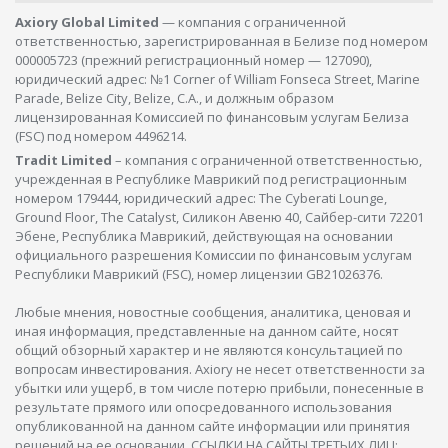
Axiory Global Limited
— компания с ограниченной
ответственностью, зарегистрированная в Белизе под номером
000005723 (прежний регистрационный номер — 127090),
юридический адрес: №1 Corner of William Fonseca Street, Marine
Parade, Belize City, Belize, C.A., и должным образом
лицензированная Комиссией по финансовым услугам Белиза
(FSC) под номером 4496214.
Tradit Limited
– компания с ограниченной ответственностью,
учрежденная в Республике Маврикий под регистрационным
номером 179444, юридический адрес: The Cyberati Lounge,
Ground Floor, The Catalyst, Силикон Авеню 40, Сайбер-сити 72201
Эбене, Республика Маврикий, действующая на основании
официального разрешения Комиссии по финансовым услугам
Республики Маврикий (FSC), номер лицензии GB21026376.
Любые мнения, новостные сообщения, аналитика, ценовая и
иная информация, представленные на данном сайте, носят
общий обзорный характер и не являются консультацией по
вопросам инвестирования. Axiory не несет ответственности за
убытки или ущерб, в том числе потерю прибыли, понесенные в
результате прямого или опосредованного использования
опубликованной на данном сайте информации или принятия
решений на ее основании. ССЫЛКИ НА САЙТЫ ТРЕТЬИХ ЛИЦ: