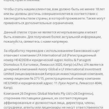
Чтобы стать нашим клиентом, вам должно быть не менее 18 лет
или вы должны достичь совершеннолетия в соответствии с
законодательством страны, в которой проживаете. Также могут
применяться дополнительные ограничения.
Данный список стран не является исчерпывающим и может
быть изменен. Для получения более актуальной информации,
пожалуйста, свяжитесь с нами напрямую.
За обработку переводов с использованием банковских карт
отвечают компании LFA International Ltd (Регистрационный
номер HE422638 и юридический адрес Aiolou & Panagioti
Diomidous 9, Католики, Лимассол 3020, Кипр) («LFA»). LFA является
дочерней компанией Axiory Global и LF International Investment
Limited (лицензированная Кипрская инвестиционная компания,
номер лицензии № 271/15, регистрационный номер компании
HE329493 и юридический адрес: 11 Луки Акрита, Лимассол 4044,
Кипр).
Компания 26 Degrees Global Markets Pty Ltd («26 Degrees»),
сторонние поставщики данных, их соответствующие
аффилированные и должностные лица, директора, члены,
сотрудники, агенты или лицензиары не несут ответственности