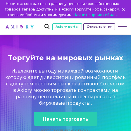
Новинка: контракты на разницу цен сельскохозяйственных
товаров теперь доступны и в Axiory! Торгуйте кофе, сахаром,
соевыми бобами и многим другим.
Начните прямо сейчас.
Axiory portal
Открыть счет
Торговля
Торгуйте на мировых рынках
РЫНКИ
ТОРГОВЫЕ УСЛОВИЯ
Счета
Извлеките выгоду из каждой возможности,
ТОРГОВЫЕ СЧЕТА
С ЧЕГО НАЧАТЬ
CFD Clash
Методы внесения средств
НОВЫЙ
Платформы
которую дает диверсифицированный портфель
с доступом к сотням рынков активов. Со счетом
Торговые параметры
Форекс
ПЛАТФОРМЫ
ТОРГОВЫЕ ИНСТРУМЕНТЫ
ИНСТРУМЕНТЫ НА ПЛАТФОРМАХ
Axiory Wallet
Открыть реальный счет
НОВЫЙ
Обучение
в Axiory можно торговать контрактами на
Кредитное плечо
Золото и другие металлы
Быстрая интеллектуальная проверка
Сравнить счета
разницу цен онлайн и инвестировать в
ОБУЧЕНИЕ
АНАЛИТИКА
Сравнить платформы
Strike Indicator
Архивная статистика MetaTrader
Об Axiory
Защита от отрицательного баланса
Нефть и энергоносители
биржевые продукты.
Корпоративные счета
MetaTrader 4
Пользовательские индикаторы
Руководство по установке MT4
ПОЧЕМУ СТОИТ ВЫБРАТЬ AXIORY?
КТО МЫ
Торговая академия Axiory
Сотрудничество
Калькуляторы
CFD на индексы
Исламские счета
MetaTrader 5
Экономический календарь
Руководство по установке MT5
Как
НОВЫЙ
Торговая статистика
CFD на акции
Наши преимущества
Кто мы
Начать торговать
MT5 Alpha
cTrader
Trading Signals
Руководство по установке cTrader
НОВЫЙ
Акции
Лицензия и регистрация
Коллектив Axiory
Zero Account
НОВЫЙ
Axiory App
Торговля сопряжена с риском
НОВЫЙ