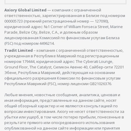
Axiory Global Limited
— компания с ограниченной
ответственностью, зарегистрированная в Белизе под номером
000005723 (прежний регистрационный номер — 127090),
юридический адрес: №1 Corner of William Fonseca Street, Marine
Parade, Belize City, Belize, C.A., и должным образом
лицензированная Комиссией по финансовым услугам Белиза
(FSC) под номером 4496214.
Tradit Limited
– компания с ограниченной ответственностью,
учрежденная в Республике Маврикий под регистрационным
номером 179444, юридический адрес: The Cyberati Lounge,
Ground Floor, The Catalyst, Силикон Авеню 40, Сайбер-сити 72201
Эбене, Республика Маврикий, действующая на основании
официального разрешения Комиссии по финансовым услугам
Республики Маврикий (FSC), номер лицензии GB21026376.
Любые мнения, новостные сообщения, аналитика, ценовая и
иная информация, представленные на данном сайте, носят
общий обзорный характер и не являются консультацией по
вопросам инвестирования. Axiory не несет ответственности за
убытки или ущерб, в том числе потерю прибыли, понесенные в
результате прямого или опосредованного использования
опубликованной на данном сайте информации или принятия