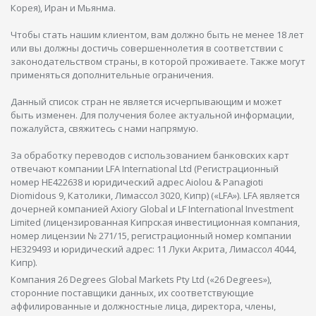
Корея), Иран и Мьянма.
Чтобы стать нашим клиентом, вам должно быть не менее 18 лет
или вы должны достичь совершеннолетия в соответствии с
законодательством страны, в которой проживаете. Также могут
применяться дополнительные ограничения.
Данный список стран не является исчерпывающим и может
быть изменен. Для получения более актуальной информации,
пожалуйста, свяжитесь с нами напрямую.
За обработку переводов с использованием банковских карт
отвечают компании LFA International Ltd (Регистрационный
номер HE422638 и юридический адрес Aiolou & Panagioti
Diomidous 9, Католики, Лимассол 3020, Кипр) («LFA»). LFA является
дочерней компанией Axiory Global и LF International Investment
Limited (лицензированная Кипрская инвестиционная компания,
номер лицензии № 271/15, регистрационный номер компании
HE329493 и юридический адрес: 11 Луки Акрита, Лимассол 4044,
Кипр).
Компания 26 Degrees Global Markets Pty Ltd («26 Degrees»),
сторонние поставщики данных, их соответствующие
аффилированные и должностные лица, директора, члены,