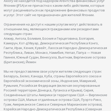
Axiory не находится под надзором Агентства финансовых услуг
Японии (JFSA) и не причастна к каким-либо действиям, которые
могут расцениваться как предложение финансовых продуктов
и услуг. Этот сайт не предназначен для жителей Японии.
Ограничения на доступ к нашим услугам могут действовать в
отношении лиц, являющихся гражданами или резидентами
следующих стран:
Алжир, Ангола, Боливия, Босния и Герцеговина, Болгария,
Камерун, Кот-д'Ивуар, Демократическая Республика Конго,
Гаити, Ирак, Кения, Кувейт, Лаосская Народно-Демократическая
Республика, Ливан, Монако, Намибия, Непал, Папуа — Новая
Гвинея, Южный Судан, Венесуэла, Вьетнам, Виргинские острова
(Британские), Йемен
Мы не предоставляем свои услуги жителям следующих стран:
Беларусь, Белиз, Канада, Куба, страны Европейского союза и
Европейской экономической зоны, Индонезия, Маврикий,
Румыния, Российская Федерация (включая оккупированные
Россией территории Донецка, Луганска и Крыма), Сирия,
Соединённые Штаты Америки (и территории США — Виргинские
острова США, Малые отдалённые острова США, Пуэрто-Рико,
Гуам, Американское Самоа и Северные Марианские острова),
Корейская Народно-Демократическая Республика (Северная