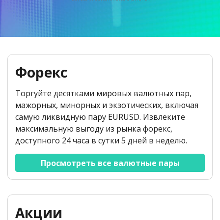
English
Биржевые фонды (ETF)
Открытость и безопасность
Юридические документы
日本語
Открыть реальный счет
Международные награды
Часто задаваемые вопросы
عربى
Связаться с нами
Торговать на демо-счете
Русский
Español
Trading is Risky.
Форекс
ไทย
Tiếng Việt
Торгуйте десятками мировых валютных пар,
мажорных, минорных и экзотических, включая
самую ликвидную пару EURUSD. Извлеките
максимальную выгоду из рынка форекс,
доступного 24 часа в сутки 5 дней в неделю.
Просмотреть все валютные пары
Акции