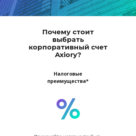
English
Биржевые фонды (ETF)
Открытость и безопасность
Юридические документы
日本語
Открыть реальный счет
Международные награды
Часто задаваемые вопросы
عربى
Связаться с нами
Торговать на демо-счете
Русский
Почему стоит
Español
Trading is Risky.
выбрать
ไทย
корпоративный счет
Tiếng Việt
Axiory?
Налоговые
преимущества*