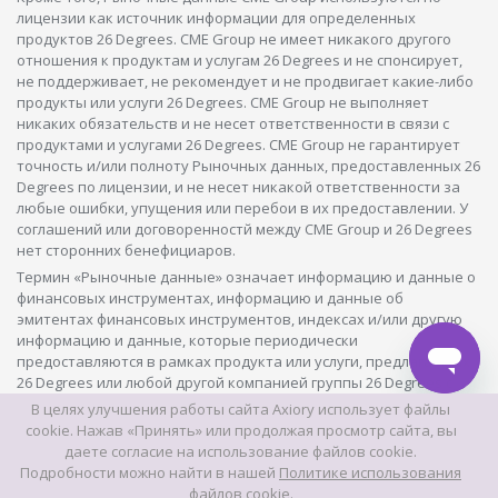
лицензии как источник информации для определенных
продуктов 26 Degrees. CME Group не имеет никакого другого
отношения к продуктам и услугам 26 Degrees и не спонсирует,
не поддерживает, не рекомендует и не продвигает какие-либо
продукты или услуги 26 Degrees. CME Group не выполняет
никаких обязательств и не несет ответственности в связи с
продуктами и услугами 26 Degrees. CME Group не гарантирует
точность и/или полноту Рыночных данных, предоставленных 26
Degrees по лицензии, и не несет никакой ответственности за
любые ошибки, упущения или перебои в их предоставлении. У
соглашений или договоренностй между CME Group и 26 Degrees
нет сторонних бенефициаров.
Термин «Рыночные данные» означает информацию и данные о
финансовых инструментах, информацию и данные об
эмитентах финансовых инструментов, индексах и/или другую
информацию и данные, которые периодически
предоставляются в рамках продукта или услуги, предлагаемых
26 Degrees или любой другой компанией группы 26 Degrees с
любой периодичностью обновления.
В целях улучшения работы сайта Axiory использует файлы
cookie. Нажав «Принять» или продолжая просмотр сайта, вы
©2026 Данный интернет-сайт находится во владении и ведении
даете согласие на использование файлов cookie.
Axiory Global Limited.
Подробности можно найти в нашей
Политике использования
файлов cookie.