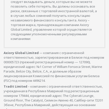
следует вкладывать деньги, которые вы не можете
позволить себе потерять. Вы должны осознавать все
риски, связанные с торговлей иностранной валютой, а
в случае любых сомнений получить консультацию
независимого финансового консультанта. Axiory –
торговая марка, принадлежащая компании Axiory
Global Limited, управление которой осуществляется
следующими уполномоченными регулируемыми
компаниями:
Axiory Global Limited
— компания с ограниченной
ответственностью, зарегистрированная в Белизе под номером
000005723 (прежний регистрационный номер — 127090),
юридический адрес: №1 Corner of William Fonseca Street, Marine
Parade, Belize City, Belize, C.A., и должным образом
лицензированная Комиссией по финансовым услугам Белиза
(FSC) под номером 4496214.
Tradit Limited
– компания с ограниченной ответственностью,
учрежденная в Республике Маврикий под регистрационным
номером 179444, юридический адрес: The Cyberati Lounge,
Ground Floor, The Catalyst, Силикон Авеню 40, Сайбер-сити 72201
Эбене, Республика Маврикий, действующая на основании