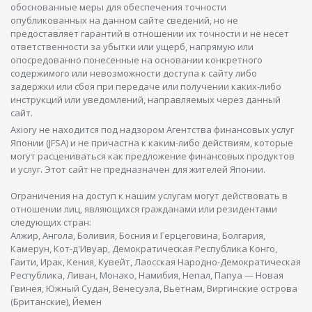
обоснованные меры для обеспечения точности
опубликованных на данном сайте сведений, но не
предоставляет гарантий в отношении их точности и не несет
ответственности за убытки или ущерб, напрямую или
опосредованно понесенные на основании конкретного
содержимого или невозможности доступа к сайту либо
задержки или сбоя при передаче или получении каких-либо
инструкций или уведомлений, направляемых через данный
сайт.
Axiory не находится под надзором Агентства финансовых услуг
Японии (JFSA) и не причастна к каким-либо действиям, которые
могут расцениваться как предложение финансовых продуктов
и услуг. Этот сайт не предназначен для жителей Японии.
Ограничения на доступ к нашим услугам могут действовать в
отношении лиц, являющихся гражданами или резидентами
следующих стран:
Алжир, Ангола, Боливия, Босния и Герцеговина, Болгария,
Камерун, Кот-д'Ивуар, Демократическая Республика Конго,
Гаити, Ирак, Кения, Кувейт, Лаосская Народно-Демократическая
Республика, Ливан, Монако, Намибия, Непал, Папуа — Новая
Гвинея, Южный Судан, Венесуэла, Вьетнам, Виргинские острова
(Британские), Йемен