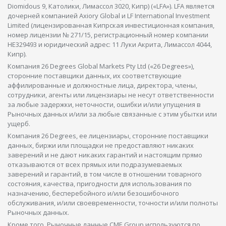
Diomidous 9, Католики, Лимассол 3020, Кипр) («LFA»). LFA является
дочерней компанией Axiory Global и LF International Investment
Limited (лицензированная Кипрская инвестиционная компания,
номер лицензии № 271/15, регистрационный номер компании
HE329493 и юридический адрес: 11 Луки Акрита, Лимассол 4044,
Кипр).
Компания 26 Degrees Global Markets Pty Ltd («26 Degrees»),
сторонние поставщики данных, их соответствующие
аффилированные и должностные лица, директора, члены,
сотрудники, агенты или лицензиары не несут ответственности
за любые задержки, неточности, ошибки и/или упущения в
Рыночных данных и/или за любые связанные с этим убытки или
ущерб.
Компания 26 Degrees, ее лицензиары, сторонние поставщики
данных, биржи или площадки не предоставляют никаких
заверений и не дают никаких гарантий и настоящим прямо
отказываются от всех прямых или подразумеваемых
заверений и гарантий, в том числе в отношении товарного
состояния, качества, пригодности для использования по
назначению, бесперебойного и/или безошибочного
обслуживания, и/или своевременности, точности и/или полноты
Рыночных данных.
Кроме того, Рыночные данные CME Group используются по