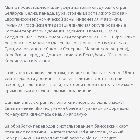
Мы не предоставляем свои услуги жителям следующих стран:
Беларусь, Белиз, Канада, Куба, страны Европейского союза и
Европейской экономической зоны, Индонезия, Маврикий,
Румыния, Российская Федерация (включая оккупированные
Россией территории Донецка, Луганска и Крыма), Сирия,
Соединённые Штаты Америки (и территории США — Виргинские
острова США, Малые отдалённые острова США, Пуэрто-Рико,
Гуам, Американское Самоа и Северные Марианские острова),
Корейская Народно-Демократическая Республика (Северная
Корея), Иран и Мьянма.
Чтобы стать нашим клиентом, вам должно быть не менее 18 лет
или вы должны достичь совершеннолетия в соответствии с
законодательством страны, в которой проживаете. Также могут
применяться дополнительные ограничения.
Данный список стран не является исчерпывающим и может
быть изменен. Для получения более актуальной информации,
пожалуйста, свяжитесь с нами напрямую.
За обработку переводов с использованием банковских карт
отвечают компании LFA International Ltd (Регистрационный
номер HE422638 и юридический адрес Aiolou & Panagioti