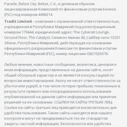
Parade, Belize City, Belize, C.A., и должным образом
лицензированная Комиссией по финансовым услугам Белиза
(FSC) под номером 4496214.
Tradit Limited
– компания с ограниченной ответственностью,
учрежденная в Республике Маврикий под регистрационным
номером 179444, юридический адрес: The Cyberati Lounge,
Ground Floor, The Catalyst, Силикон Авеню 40, Сайбер-сити 72201
Эбене, Республика Маврикий, действующая на основании
официального разрешения Комиссии по финансовым услугам
Республики Маврикий (FSC), номер лицензии GB21026376.
Любые мнения, новостные сообщения, аналитика, ценовая и
иная информация, представленные на данном сайте, носят
общий обзорный характер и не являются консультацией по
вопросам инвестирования. Axiory не несет ответственности за
убытки или ущерб, в том числе потерю прибыли, понесенные в
результате прямого или опосредованного использования
опубликованной на данном сайте информации или принятия
решений на ее основании. ССЫЛКИ НА САЙТЫ ТРЕТЬИХ ЛИЦ:
Ссылки на сайты третьих лиц приводятся исключительно для
удобства пользования. Такие сайты находятся вне нашего
контроля и могут не придерживаться тех же стандартов
защиты частной информации, безопасности или удобства