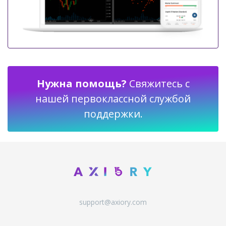
Нужна помощь?
Свяжитесь с
нашей первоклассной службой
поддержки.
support@axiory.com