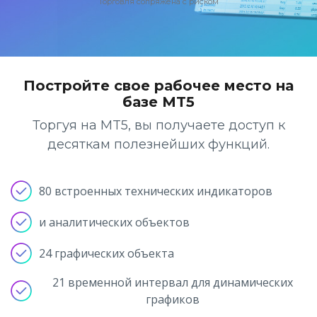
Торговля сопряжена с риском
English
Биржевые фонды (ETF)
Открытость и безопасность
Юридические документы
日本語
Открыть реальный счет
Международные награды
Часто задаваемые вопросы
عربى
Связаться с нами
Торговать на демо-счете
Русский
Постройте свое рабочее место на
Español
Trading is Risky.
базе MT5
ไทย
Tiếng Việt
Торгуя на MT5, вы получаете доступ к
десяткам полезнейших функций.
80 встроенных технических индикаторов
и аналитических объектов
24 графических объекта
21 временной интервал для динамических
графиков