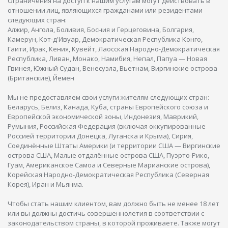
Ограничения на доступ к нашим услугам могут действовать в
отношении лиц, являющихся гражданами или резидентами
следующих стран:
Алжир, Ангола, Боливия, Босния и Герцеговина, Болгария,
Камерун, Кот-д'Ивуар, Демократическая Республика Конго,
Гаити, Ирак, Кения, Кувейт, Лаосская Народно-Демократическая
Республика, Ливан, Монако, Намибия, Непал, Папуа — Новая
Гвинея, Южный Судан, Венесуэла, Вьетнам, Виргинские острова
(Британские), Йемен
Мы не предоставляем свои услуги жителям следующих стран:
Беларусь, Белиз, Канада, Куба, страны Европейского союза и
Европейской экономической зоны, Индонезия, Маврикий,
Румыния, Российская Федерация (включая оккупированные
Россией территории Донецка, Луганска и Крыма), Сирия,
Соединённые Штаты Америки (и территории США — Виргинские
острова США, Малые отдалённые острова США, Пуэрто-Рико,
Гуам, Американское Самоа и Северные Марианские острова),
Корейская Народно-Демократическая Республика (Северная
Корея), Иран и Мьянма.
Чтобы стать нашим клиентом, вам должно быть не менее 18 лет
или вы должны достичь совершеннолетия в соответствии с
законодательством страны, в которой проживаете. Также могут