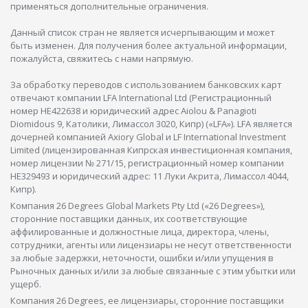
применяться дополнительные ограничения.
Данный список стран не является исчерпывающим и может
быть изменен. Для получения более актуальной информации,
пожалуйста, свяжитесь с нами напрямую.
За обработку переводов с использованием банковских карт
отвечают компании LFA International Ltd (Регистрационный
номер HE422638 и юридический адрес Aiolou & Panagioti
Diomidous 9, Католики, Лимассол 3020, Кипр) («LFA»). LFA является
дочерней компанией Axiory Global и LF International Investment
Limited (лицензированная Кипрская инвестиционная компания,
номер лицензии № 271/15, регистрационный номер компании
HE329493 и юридический адрес: 11 Луки Акрита, Лимассол 4044,
Кипр).
Компания 26 Degrees Global Markets Pty Ltd («26 Degrees»),
сторонние поставщики данных, их соответствующие
аффилированные и должностные лица, директора, члены,
сотрудники, агенты или лицензиары не несут ответственности
за любые задержки, неточности, ошибки и/или упущения в
Рыночных данных и/или за любые связанные с этим убытки или
ущерб.
Компания 26 Degrees, ее лицензиары, сторонние поставщики