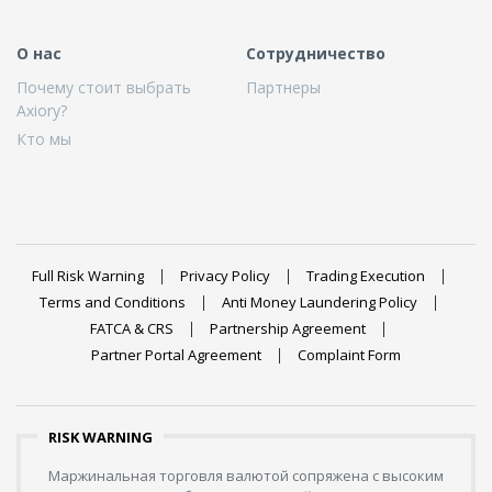
О нас
Сотрудничество
Почему стоит выбрать
Партнеры
Axiory?
Кто мы
Full Risk Warning
Privacy Policy
Trading Execution
Terms and Conditions
Anti Money Laundering Policy
FATCA & CRS
Partnership Agreement
Partner Portal Agreement
Complaint Form
RISK WARNING
Маржинальная торговля валютой сопряжена с высоким