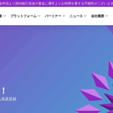
出金申請より国内銀行送金の着金に通常よりお時間を要する可能性がございま
座
プラットフォーム
パートナー
ニュース
会社概要
口座の種類
プラットフォーム
パートナーシップ・プログラム
取引条件
口座開設
ツール
ニュースリリース
企業情報
ア）
座タイプ
MT5
イントロデュース・パートナープログラム（I
スプレッド・手数料
口座開設フォーム
MT4/MT5 ヒストリカルデータ
お知らせ
会社概要
人のお客様
MT4
特別・VIPプログラム
ゼロカットとロスカット
必要書類
EA(エキスパートアドバイザー)
マーケットニュース
役員紹介
NEW
ロ口座
cTrader
スワップとロールオーバー
開設方法
カスタムインジケーター
コーポレートニュース
お問合せ
NEW
AXIORYアプリ
入出金方法
日本時間表示インジケータ
キャンペーン
よくあるご質
モ口座
D
レバレッジ
ストライク インジケータ
トレードガイド
ォレット口座
NEW
NEW
NEW
AXIORYポータル
！
FD
MQLシグナル
約定率
NEW
ら新規登録
取引時間
通貨インデックス