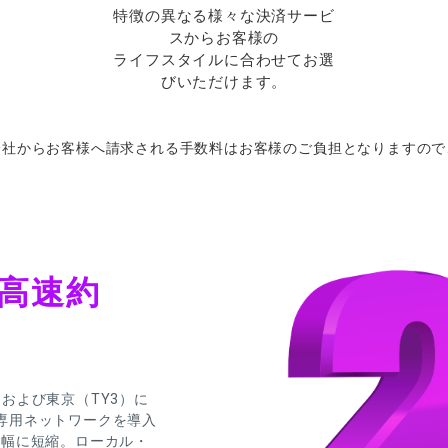
特徴の異なる様々な決済サービ
スからお客様の
ライフスタイルに合わせてお選
びいただけます。
会社から
お
客様へ
請求さ
れる
手数料は
お
客様の
ご
負担となりますので
高速約
）および東京（TY3）に
専用ネットワークを導入
で大幅に短縮。ローカル・