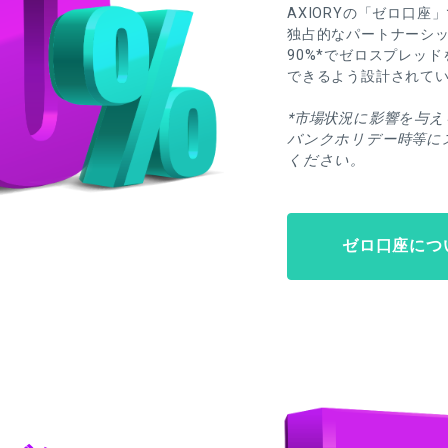
AXIORYの「ゼロ口
独占的なパートナーシッ
90%*でゼロスプレッ
できるよう設計されて
*市場状況に影響を与
バンクホリデー時等に
ください。
ゼロ口座につ