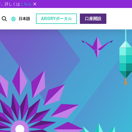
す。詳しくは
こちら
AXIORYポータル
口座開設
日本語
English
P）
日本語
عربى
Русский
問
Español
ไทย
Tiếng Việt