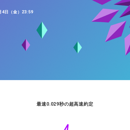
ィティCFD
NEW
取引計算シミュレーター
月4日（金）23:59
注文執行ポリシー
経済指標・予測カレンダー
休眠口座と凍結口座
最速0.029秒の超高速約定