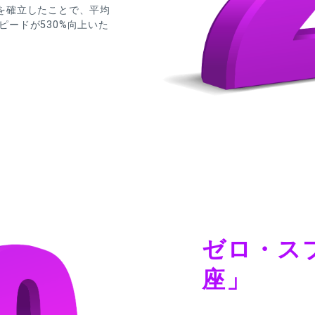
を確立したことで、平均
スピードが530%向上いた
。
ゼロ・ス
座」