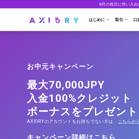
8月の祝日に伴い入
はじめに
取引
口
取引商品
はじめに
ライセンス
FX（通貨ペ
口
お中元キャンペーン
安全性
現物株式
法
ETF
ゼ
最大70,000JPY
株式CFD
デ
入金100%クレジット
株価指数CF
ウ
ボーナスをプレゼント
エネルギーC
AXIORYのアカウントをお持ちでない方は、
こちらか
貴金属CFD
キャンペーン詳細は
こちら