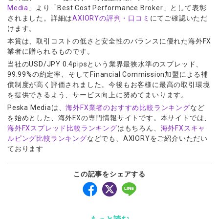
ウォレット口座
お知らせ
企業情報
NEW
Media
」より「Best Cost Performance Broker」として表彰
AXIORYアプリ
日本時間表示インジケータ
貴金属CFD
取引時間
されました。詳細は
AXIORYの評判・口コミ
にてご確認いただ
マーケットニュース
ストライク インジケータ
会社概要
ソフトコモディティCFD
取引計算シミュレーター
AXIORYポータル
NEW
けます。
English
コーポレートニュース
MQLシグナル
NEW
役員紹介
本賞は、取引コストの低さと安全性のバランスに優れた海外FX
バトルCFD
注文執行ポリシー
日本語
口座開設する
キャンペーン
業者に贈られるものです。
通貨インデックス
お問合せ
経済指標・予測カレンダー
عربى
トレードガイド
NEW
当社のUSD/JPY 0.4pipsという業界最狭水準のスプレッド、
よくあるご質問
休眠口座と凍結口座
デモ口座を開設する
Русский
99.99%の約定率、そしてFinancial Commission加盟による補
償制度が高く評価されました。今後もお客様に最高の取引環境
Español
法人のお客様は
こちら
を提供できるよう、サービス向上に努めてまいります。
ไทย
Peska Mediaは、
海外FX業者のおすすめ比較ランキング
など
Tiếng Việt
を始めとした、海外FXの専門情報サイトです。本サイトでは、
海外FXスプレッド比較ランキング
はもちろん、
海外FXスキャ
ルピング比較ランキング
などでも、AXIORYをご紹介いただい
ております
この記事をシェアする