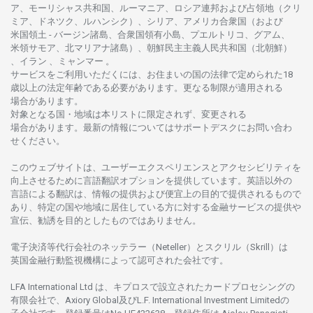
ア、
モーリシャス
共和国、ルーマニア、
ロシア
連邦および
占領地
（クリ
ミア、ドネツク、ルハンシク）、シリア、
アメリカ
合衆国
（および
米国領土
-
バージン
諸島、合衆国領有小島、プエルトリコ、グアム、
米領
サモア、
北
マリアナ
諸島）、
朝鮮民主主義人民共和国
（北朝鮮）
、イラン 、ミャンマー 。
サービスを
ご
利用いただくには、お
住まいの
国の
法律で
定められた
18
歳以上の
法定年齢である
必要があります。
更な
る
制限が
適用さ
れる
場合があります。
対象となる
国
・
地域は
本
リストに
限定さ
れず、
変更さ
れる
場合があります。
最新の
情報については
サポートデスクに
お
問い
合わ
せくださ
い。
このウェブサイトは、
ユーザーエクスペリエンスと
アクセシビリティを
向上さ
せるために
言語翻訳
オプションを
提供しています。
英語以外の
言語に
よる
翻訳は、
情報の
提供および
便宜上の
目的で
提供さ
れるもの
で
あり、
特定の
国や
地域に
居住している
方に
対する
金融
サービスの
提供や
宣伝、
勧誘を
目的としたもの
では
ありません。
電子決済等代行会社の
ネッテラー
（Neteller）と
スクリル
（Skrill）は
英国金融行動監視機構に
よって
認可さ
れた
会社です。
LFA International Ltd は、
キプロスで
設立さ
れた
カードプロセシングの
有限会社で、Axiory Global
及び
L.F. International Investment Limitedの