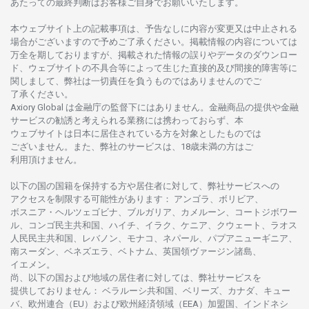
あたっての
最終判断は
お
客様ご
自身でお
願いいたします。
本
ウェブサイト
上の
記載事項は、
予告なしに
内容が
変更又は
中止さ
れる
場合がございますので
予めご
了承ください。
掲載情報の
内容については
万全を
期しておりますが、
掲載さ
れた
情報の
誤りや
データの
ダウンロー
ド、
ウェブサイトの
不具合等に
よって
生じた
直接的及び
間接的障害等に
関し
まして、
弊社は
一切責任を
負うものではありませんのでご
了承ください
。
Axiory Global は
金融庁の
監督下にはありません。
金融商品の
提供や
金融
サービスの
勧誘と
考えられる
業務には
携わっておらず、
本
ウェブサイトは
日本に
居住さ
れて
いる
方を
対象としたもの
では
ございません。
また、
弊社の
サービスは、18
歳未満の
方は
ご
利用頂けません
。
以下の
国の
国籍を
保持する
方や
居住者に
対して、
弊社
サービスへの
アクセスを
制限する
可能性があります
： アンゴラ、ボリビア、
ボスニア
・
ヘルツェゴビナ、ブルガリア、カメルーン、コートジボワー
ル、
コンゴ
民主共和国、ハイチ、イラク、ケニア、クウェート、
ラオス
人民民主共和国、レバノン、モナコ、ネパール、パプアニューギニア、
南
スーダン、ベネズエラ、ベトナム、
英国領
ヴァージン
諸島、
イエメン。
尚、
以下の
国および
地域の
居住者に
対しては、
弊社
サービスを
提供しておりません
：
ベラルーシ
共和国、ベリーズ、カナダ、キュー
バ、
欧州連合
（EU）
および
欧州経済領域
（EEA）加盟国、インドネシ