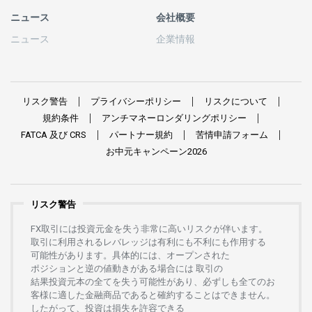
ニュース
会社概要
ニュース
企業情報
リスク
警告
プライバシーポリシー
リスクについて
規約条件
アンチマネーロンダリングポリシー
FATCA
及び
CRS
パートナー
規約
苦情申請
フォーム
お
中元
キャンペーン
2026
リスク警告
FX
取引には
投資元金を
失う
非常に
高い
リスクが
伴います。
取引に
利用さ
れる
レバレッジは
有利にも
不利にも
作用する
可能性があります。
具体的には、
オープンさ
れた
ポジションと
逆の
値動きがある
場合には
取引の
結果投資元本の
全てを
失う
可能性があり、
必ずしも
全てのお
客様に
適した
金融商品であると
確約することは
できません。
したがって、
投資は
損失を
許容できる