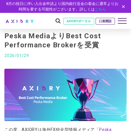
8月の祝日に伴い入出金申請より国内銀行送金の着金に通常よりお
時間を要する可能性がございます。詳しくは
こちら
AXIORYポータル
口座開設
Peska MediaよりBest Cost
Performance Brokerを受賞
はじめに
2026/01/29
はじめに
取引
ライセンス
取引商品
取引条件
口座
安全性
FX（通貨ペア）
スプレッド・手数料
口座の種類
口座開設
プラットフォーム
現物株式
ゼロカットとロスカット
口座タイプ
口座開設フォーム
プラットフォーム
ツール
パートナー
ETF
スワップとロールオーバー
法人のお客様
必要書類
MT5
MT4/MT5 ヒストリカルデータ
パートナーシップ・プログラム
ニュース
株式CFD
入出金方法
ゼロ口座
開設方法
NEW
MT4
EA(エキスパートアドバイザー)
株価指数CFD
レバレッジ
NEW
イントロデュース・パートナープログラム（IP）
ニュースリリース
会社概要
デモ口座
cTrader
カスタムインジケーター
この度、AXIORYは海外FX特化型情報メディア「
Peska
エネルギーCFD
約定率
特別・VIPプログラム
NEW