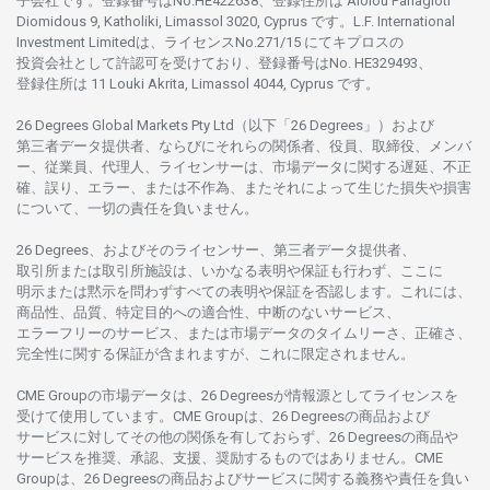
子会社です。
登録番号は
No.HE422638、
登録住所は
Aiolou Panagioti
Diomidous 9, Katholiki, Limassol 3020, Cyprus です。L.F. International
Investment Limitedは、
ライセンス
No.271/15 にて
キプロスの
投資会社として
許認可を
受けており、
登録番号は
No. HE329493、
登録住所は
11 Louki Akrita, Limassol 4044, Cyprus です。
26 Degrees Global Markets Pty Ltd（以下「26 Degrees」）
および
第三者
データ
提供者、ならびにそれらの関係者、役員、取締役、メンバ
ー、従業員、代理人、ライセンサーは、
市場
データに
関する
遅延、不正
確、誤り、エラー、
または
不作為、
またそれに
よって
生じた
損失や
損害
について、
一切の
責任を
負いません。
26 Degrees、
およびその
ライセンサー、
第三者
データ
提供者、
取引所または
取引所施設は、いかな
る
表明や
保証も
行わ
ず、
ここに
明示または
黙示を
問わ
ずすべての
表明や
保証を
否認し
ます。
これには、
商品性、品質、
特定目的への
適合性、
中断のない
サービス、
エラーフリーの
サービス、
または
市場
データの
タイムリーさ、正確さ、
完全性に
関する
保証が
含まれますが、これに
限定さ
れません。
CME Groupの
市場
データは、26 Degreesが
情報源として
ライセンスを
受けて
使用しています。
CME Groupは、26 Degreesの
商品および
サービスに
対してその
他の
関係を
有しておらず、26 Degreesの
商品や
サービスを
推奨、承認、支援、
奨励するものではありません。
CME
Groupは、26 Degreesの
商品および
サービスに
関する
義務や
責任を
負い