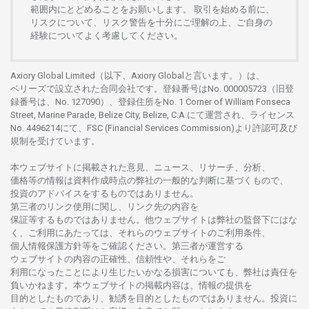
範囲内にとどめることを
お
願いします
。
取引を
始める
前に、
リスクについて、
リスク
警告を
十分に
ご
理解の
上、
ご
自身の
経験について
よく
考慮してください。
Axiory Global Limited（以下、Axiory Globalと言います。）は、
ベリーズで
設立さ
れた
合同会社です。
登録番号は
No. 000005723（旧登
録番号は、No. 127090）、
登録住所を
No. 1 Corner of William Fonseca
Street, Marine Parade, Belize City, Belize, C.A.にて
運営さ
れ、
ライセンス
No. 4496214
にて、FSC (Financial Services Commission)より
許認可及び
規制を
受けています。
本
ウェブサイトに
掲載さ
れた
意見、ニュース、リサーチ、分析、
価格等の
情報は
資料作成時点の
弊社の
一般的な
判断に
基づくもので、
投資の
アドバイスを
するもの
では
ありません。
第三者の
リンク
使用に
関し、
リンク
先の
内容を
保証等するものではありません。
他
ウェブサイトは
弊社の
監督下にはな
く、
ご
利用に
あたっては、
それらの
ウェブサイトの
ご
利用条件、
個人情報保護方針等を
ご
確認ください。
第三者が
運営する
ウェブサイトの
内容の
正確性、信頼性や、それらをご
利用になったことにより
生じたいかな
る
損害についても、
弊社は
責任を
負いかね
ます。
本
ウェブサイトの
掲載内容は、
情報の
提供を
目的としたもの
であり、
勧誘を
目的としたもの
では
ありません。
投資に