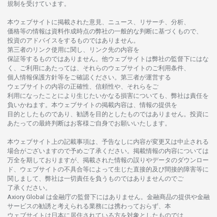
規制を
受けています。
本
ウェブサイトに
掲載さ
れた
意見、ニュース、リサーチ、分析、
価格等の
情報は
資料作成時点の
弊社の
一般的な
判断に
基づくもので、
投資の
アドバイスを
するもの
では
ありません。
第三者の
リンク
使用に
関し、
リンク
先の
内容を
保証等するものではありません。
他
ウェブサイトは
弊社の
監督下にはな
く、
ご
利用に
あたっては、
それらの
ウェブサイトの
ご
利用条件、
個人情報保護方針等を
ご
確認ください。
第三者が
運営する
ウェブサイトの
内容の
正確性、信頼性や、それらをご
利用になったことにより
生じたいかな
る
損害についても、
弊社は
責任を
負いかね
ます。
本
ウェブサイトの
掲載内容は、
情報の
提供を
目的としたもの
であり、
勧誘を
目的としたもの
では
ありません。
投資に
あたっての
最終判断は
お
客様ご
自身でお
願いいたします。
本
ウェブサイト
上の
記載事項は、
予告なしに
内容が
変更又は
中止さ
れる
場合がございますので
予めご
了承ください。
掲載情報の
内容については
万全を
期しておりますが、
掲載さ
れた
情報の
誤りや
データの
ダウンロー
ド、
ウェブサイトの
不具合等に
よって
生じた
直接的及び
間接的障害等に
関し
まして、
弊社は
一切責任を
負うものではありませんのでご
了承ください
。
Axiory Global は
金融庁の
監督下にはありません。
金融商品の
提供や
金融
サービスの
勧誘と
考えられる
業務には
携わっておらず、
本
ウェブサイトは
日本に
居住さ
れて
いる
方を
対象としたもの
では