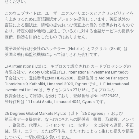
せくださ
い。
このウェブサイトは、
ユーザーエクスペリエンスと
アクセシビリティを
向上さ
せるために
言語翻訳
オプションを
提供しています。
英語以外の
言語に
よる
翻訳は、
情報の
提供および
便宜上の
目的で
提供さ
れるもの
で
あり、
特定の
国や
地域に
居住している
方に
対する
金融
サービスの
提供や
宣伝、
勧誘を
目的としたもの
では
ありません。
電子決済等代行会社の
ネッテラー
（Neteller）と
スクリル
（Skrill）は
英国金融行動監視機構に
よって
認可さ
れた
会社です。
LFA International Ltd は、
キプロスで
設立さ
れた
カードプロセシングの
有限会社で、Axiory Global
及び
L.F. International Investment Limitedの
子会社です。
登録番号は
No.HE422638、
登録住所は
Aiolou Panagioti
Diomidous 9, Katholiki, Limassol 3020, Cyprus です。L.F. International
Investment Limitedは、
ライセンス
No.271/15 にて
キプロスの
投資会社として
許認可を
受けており、
登録番号は
No. HE329493、
登録住所は
11 Louki Akrita, Limassol 4044, Cyprus です。
26 Degrees Global Markets Pty Ltd（以下「26 Degrees」）
および
第三者
データ
提供者、ならびにそれらの関係者、役員、取締役、メンバ
ー、従業員、代理人、ライセンサーは、
市場
データに
関する
遅延、不正
確、誤り、エラー、
または
不作為、
またそれに
よって
生じた
損失や
損害
について、
一切の
責任を
負いません。