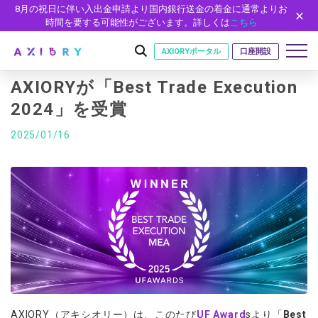
8月の祝日に伴い入出金申請より国内銀行送金の着金に通常よりお
時間を要する可能性がございます。詳しくは
こちら
AXIORYポータル
口座開設
AXIORYが「Best Trade Execution
2024」を受賞
はじめに
2025/01/16
はじめに
取引
ライセンス
取引商品
取引条件
口座
安全性
FX（通貨ペア）
スプレッド・手数料
口座の種類
口座開設
プラットフォーム
現物株式
ゼロカットとロスカット
口座タイプ
口座開設フォーム
プラットフォーム
ツール
パートナー
ETF
スワップとロールオーバー
法人のお客様
必要書類
MT5
MT4/MT5 ヒストリカルデータ
パートナーシップ・プログラム
ニュース
株式CFD
入出金方法
ゼロ口座
開設方法
NEW
MT4
EA(エキスパートアドバイザー)
株価指数CFD
レバレッジ
NEW
イントロデュース・パートナープログラム（IP）
ニュースリリース
会社概要
デモ口座
cTrader
カスタムインジケーター
AXIORY（アキシオリー）は、このたび
UF Award
sより「
Best
エネルギーCFD
約定率
特別・VIPプログラム
NEW