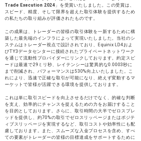
ウォレット口座
お知らせ
企業情報
NEW
Trade Execution 2024
」を受賞いたしました。この受賞は、
AXIORYアプリ
日本時間表示インジケータ
貴金属CFD
取引時間
スピード、精度、そして限界を超えた取引体験を提供するため
マーケットニュース
ストライク インジケータ
会社概要
ソフトコモディティCFD
取引計算シミュレーター
AXIORYポータル
NEW
の私たちの取り組みが評価されたものです。
English
コーポレートニュース
MQLシグナル
NEW
役員紹介
バトルCFD
注文執行ポリシー
日本語
口座開設する
キャンペーン
この成果は、トレーダーの皆様の取引体験を一新するために構
通貨インデックス
お問合せ
経済指標・予測カレンダー
عربى
築した最先端のインフラによって実現いたしました。当社のシ
トレードガイド
NEW
よくあるご質問
ステムはトレーダー視点で設計されており、Equinix LD4およ
休眠口座と凍結口座
デモ口座を開設する
Русский
びTY3データセンターに接続されたプライベートネットワーク
Español
法人のお客様は
こちら
を通じて流動性プロバイダーにリンクしております。約定スピ
ไทย
ードは最速で29ミリ秒、レイテンシーは驚異的な0.0003秒に
まで削減され、パフォーマンスは530%向上いたしました。こ
Tiếng Việt
れにより、迅速で正確な取引が可能になり、絶えず変動するマ
ーケットで皆様が活躍できる環境を提供しております。
これは単に取引スピードを向上させるだけでなく、的確な判断
を支え、効率的にチャンスを捉えるための力をお届けすること
を目的としております。さらに、取引時間の大半でゼロスプレ
ッドを提供し、約70%の取引でゼロスリッページまたはポジテ
ィブスリッページを実現するなど、取引コストや効率性にも配
慮しております。また、スムーズな入金プロセスを含め、すべ
ての要素がトレーダーの皆様の目標達成をサポートするために