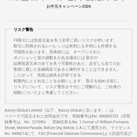
お
中元
キャンペーン
2026
リスク警告
FX
取引には
投資元金を
失う
非常に
高い
リスクが
伴います。
取引に
利用さ
れる
レバレッジは
有利にも
不利にも
作用する
可能性があります。
具体的には、
オープンさ
れた
ポジションと
逆の
値動きがある
場合には
取引の
結果投資元本の
全てを
失う
可能性があり、
必ずしも
全てのお
客様に
適した
金融商品であると
確約することは
できません。
したがって、
投資は
損失を
許容できる
範囲内にとどめることを
お
願いします
。
取引を
始める
前に、
リスクについて、
リスク
警告を
十分に
ご
理解の
上、
ご
自身の
経験について
よく
考慮してください。
Axiory Global Limited（以下、Axiory Globalと言います。）は、
ベリーズで
設立さ
れた
合同会社です。
登録番号は
No. 000005723（旧登
録番号は、No. 127090）、
登録住所を
No. 1 Corner of William Fonseca
Street, Marine Parade, Belize City, Belize, C.A.にて
運営さ
れ、
ライセンス
No. 4496214
にて、FSC (Financial Services Commission)より
許認可及び