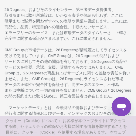
26 Degrees、
およびその
ライセンサー、
第三者
データ
提供者、
取引所または
取引所施設は、いかな
る
表明や
保証も
行わ
ず、
ここに
明示または
黙示を
問わ
ずすべての
表明や
保証を
否認し
ます。
これには、
商品性、品質、
特定目的への
適合性、
中断のない
サービス、
エラーフリーの
サービス、
または
市場
データの
タイムリーさ、正確さ、
完全性に
関する
保証が
含まれますが、これに
限定さ
れません。
CME Groupの
市場
データは、26 Degreesが
情報源として
ライセンスを
受けて
使用しています。
CME Groupは、26 Degreesの
商品および
サービスに
対してその
他の
関係を
有しておらず、26 Degreesの
商品や
サービスを
推奨、承認、支援、
奨励するものではありません。
CME
Groupは、26 Degreesの
商品および
サービスに
関する
義務や
責任を
負い
ません。また、CME Groupは、26 Degreesに
ライセンスさ
れた
市場
データの
正確性や
完全性を
保証せず、
同
データの
エラー、不作為、
または
中断について
一切の
責任を
負いません。
CME Groupと26 Degrees
の
間の
契約または
取り
決めに、
第三者受益者は
存在し
ません。
「マーケットデータ」とは、
金融商品の
情報および
データ、
金融商品の
発行者に
関する
情報および
データ、
インデックスおよびその
他の
情報や
データを
指し、26 Degreesまたは26 Degrees
グループ
会社が
提供する
クッキー（Cookie）について： お客様が本ウェブサイトにアクセス
製品や
サービスの
一部として、
更新頻度を
問わ
ず
提供さ
れるものを
する際、セキュリティの確保やお客様に関する情報を取得することを
意味し
ます。
目的に、クッキー（Cookie）を使用する場合があります。 本ウェブ