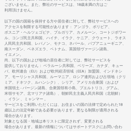
ございません。
また、
弊社の
サービスは、18
歳未満の
方は
ご
利用頂けません
。
以下の
国の
国籍を
保持する
方や
居住者に
対して、
弊社
サービスへの
アクセスを
制限する
可能性があります
： アンゴラ、ボリビア、
ボスニア
・
ヘルツェゴビナ、ブルガリア、カメルーン、コートジボワー
ル、
コンゴ
民主共和国、ハイチ、イラク、ケニア、クウェート、
ラオス
人民民主共和国、レバノン、モナコ、ネパール、パプアニューギニア、
南
スーダン、ベネズエラ、ベトナム、
英国領
ヴァージン
諸島、
イエメン。
尚、
以下の
国および
地域の
居住者に
対しては、
弊社
サービスを
提供しておりません
：
ベラルーシ
共和国、ベリーズ、カナダ、キュー
バ、
欧州連合
（EU）
および
欧州経済領域
（EEA）加盟国、インドネシ
ア、
モーリシャス
共和国、ルーマニア、
ロシア
連邦および
占領地
（クリ
ミア、ドネツク、ルハンシク）、シリア、
アメリカ
合衆国
（および
米国領土
-
バージン
諸島、合衆国領有小島、プエルトリコ、グアム、
米領
サモア、
北
マリアナ
諸島）、
朝鮮民主主義人民共和国
（北朝鮮）
、イラン 、ミャンマー 。
サービスを
ご
利用いただくには、お
住まいの
国の
法律で
定められた
18
歳以上の
法定年齢である
必要があります。
更な
る
制限が
適用さ
れる
場合があります。
対象となる
国
・
地域は
本
リストに
限定さ
れず、
変更さ
れる
場合があります。
最新の
情報については
サポートデスクに
お
問い
合わ