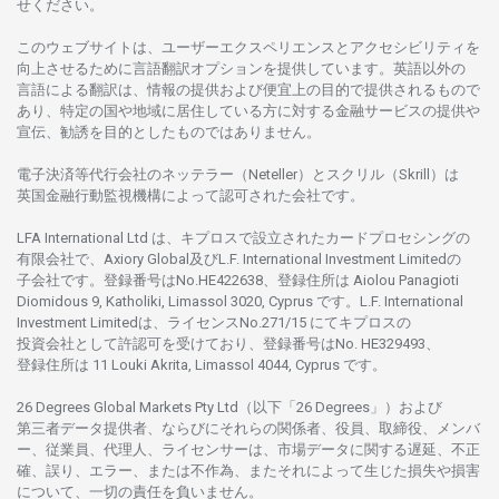
せくださ
い。
このウェブサイトは、
ユーザーエクスペリエンスと
アクセシビリティを
向上さ
せるために
言語翻訳
オプションを
提供しています。
英語以外の
言語に
よる
翻訳は、
情報の
提供および
便宜上の
目的で
提供さ
れるもの
で
あり、
特定の
国や
地域に
居住している
方に
対する
金融
サービスの
提供や
宣伝、
勧誘を
目的としたもの
では
ありません。
電子決済等代行会社の
ネッテラー
（Neteller）と
スクリル
（Skrill）は
英国金融行動監視機構に
よって
認可さ
れた
会社です。
LFA International Ltd は、
キプロスで
設立さ
れた
カードプロセシングの
有限会社で、Axiory Global
及び
L.F. International Investment Limitedの
子会社です。
登録番号は
No.HE422638、
登録住所は
Aiolou Panagioti
Diomidous 9, Katholiki, Limassol 3020, Cyprus です。L.F. International
Investment Limitedは、
ライセンス
No.271/15 にて
キプロスの
投資会社として
許認可を
受けており、
登録番号は
No. HE329493、
登録住所は
11 Louki Akrita, Limassol 4044, Cyprus です。
26 Degrees Global Markets Pty Ltd（以下「26 Degrees」）
および
第三者
データ
提供者、ならびにそれらの関係者、役員、取締役、メンバ
ー、従業員、代理人、ライセンサーは、
市場
データに
関する
遅延、不正
確、誤り、エラー、
または
不作為、
またそれに
よって
生じた
損失や
損害
について、
一切の
責任を
負いません。