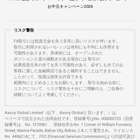
お
中元
キャンペーン
2026
リスク警告
FX
取引には
投資元金を
失う
非常に
高い
リスクが
伴います。
取引に
利用さ
れる
レバレッジは
有利にも
不利にも
作用する
可能性があります。
具体的には、
オープンさ
れた
ポジションと
逆の
値動きがある
場合には
取引の
結果投資元本の
全てを
失う
可能性があり、
必ずしも
全てのお
客様に
適した
金融商品であると
確約することは
できません。
したがって、
投資は
損失を
許容できる
範囲内にとどめることを
お
願いします
。
取引を
始める
前に、
リスクについて、
リスク
警告を
十分に
ご
理解の
上、
ご
自身の
経験について
よく
考慮してください。
Axiory Global Limited（以下、Axiory Globalと言います。）は、
ベリーズで
設立さ
れた
合同会社です。
登録番号は
No. 000005723（旧登
録番号は、No. 127090）、
登録住所を
No. 1 Corner of William Fonseca
Street, Marine Parade, Belize City, Belize, C.A.にて
運営さ
れ、
ライセンス
No. 4496214
にて、FSC (Financial Services Commission)より
許認可及び