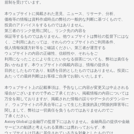
規制を
受けています。
本
ウェブサイトに
掲載さ
れた
意見、ニュース、リサーチ、分析、
価格等の
情報は
資料作成時点の
弊社の
一般的な
判断に
基づくもので、
投資の
アドバイスを
するもの
では
ありません。
第三者の
リンク
使用に
関し、
リンク
先の
内容を
保証等するものではありません。
他
ウェブサイトは
弊社の
監督下にはな
く、
ご
利用に
あたっては、
それらの
ウェブサイトの
ご
利用条件、
個人情報保護方針等を
ご
確認ください。
第三者が
運営する
ウェブサイトの
内容の
正確性、信頼性や、それらをご
利用になったことにより
生じたいかな
る
損害についても、
弊社は
責任を
負いかね
ます。
本
ウェブサイトの
掲載内容は、
情報の
提供を
目的としたもの
であり、
勧誘を
目的としたもの
では
ありません。
投資に
あたっての
最終判断は
お
客様ご
自身でお
願いいたします。
本
ウェブサイト
上の
記載事項は、
予告なしに
内容が
変更又は
中止さ
れる
場合がございますので
予めご
了承ください。
掲載情報の
内容については
万全を
期しておりますが、
掲載さ
れた
情報の
誤りや
データの
ダウンロー
ド、
ウェブサイトの
不具合等に
よって
生じた
直接的及び
間接的障害等に
関し
まして、
弊社は
一切責任を
負うものではありませんのでご
了承ください
。
Axiory Global は
金融庁の
監督下にはありません。
金融商品の
提供や
金融
サービスの
勧誘と
考えられる
業務には
携わっておらず、
本
ウェブサイトは
日本に
居住さ
れて
いる
方を
対象としたもの
では