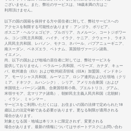
ございません。
また、
弊社の
サービスは、18
歳未満の
方は
ご
利用頂けません
。
以下の
国の
国籍を
保持する
方や
居住者に
対して、
弊社
サービスへの
アクセスを
制限する
可能性があります
： アンゴラ、ボリビア、
ボスニア
・
ヘルツェゴビナ、ブルガリア、カメルーン、コートジボワー
ル、
コンゴ
民主共和国、ハイチ、イラク、ケニア、クウェート、
ラオス
人民民主共和国、レバノン、モナコ、ネパール、パプアニューギニア、
南
スーダン、ベネズエラ、ベトナム、
英国領
ヴァージン
諸島、
イエメン。
尚、
以下の
国および
地域の
居住者に
対しては、
弊社
サービスを
提供しておりません
：
ベラルーシ
共和国、ベリーズ、カナダ、キュー
バ、
欧州連合
（EU）
および
欧州経済領域
（EEA）加盟国、インドネシ
ア、
モーリシャス
共和国、ルーマニア、
ロシア
連邦および
占領地
（クリ
ミア、ドネツク、ルハンシク）、シリア、
アメリカ
合衆国
（および
米国領土
-
バージン
諸島、合衆国領有小島、プエルトリコ、グアム、
米領
サモア、
北
マリアナ
諸島）、
朝鮮民主主義人民共和国
（北朝鮮）
、イラン 、ミャンマー 。
サービスを
ご
利用いただくには、お
住まいの
国の
法律で
定められた
18
歳以上の
法定年齢である
必要があります。
更な
る
制限が
適用さ
れる
場合があります。
対象となる
国
・
地域は
本
リストに
限定さ
れず、
変更さ
れる
場合があります。
最新の
情報については
サポートデスクに
お
問い
合わ