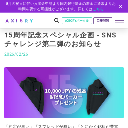
8月の祝日に伴い入出金申請より国内銀行送金の着金に通常よりお
時間を要する可能性がございます。詳しくは
こちら
AXIORYポータル
口座開設
15周年記念スペシャル企画 - SNS
チャレンジ第二弾のお知らせ
はじめに
2026/02/26
はじめに
取引
ライセンス
取引商品
取引条件
口座
安全性
FX（通貨ペア）
スプレッド・手数料
口座の種類
口座開設
プラットフォーム
現物株式
ゼロカットとロスカット
口座タイプ
口座開設フォーム
プラットフォーム
ツール
パートナー
ETF
スワップとロールオーバー
法人のお客様
必要書類
MT5
MT4/MT5 ヒストリカルデータ
パートナーシップ・プログラム
ニュース
株式CFD
入出金方法
ゼロ口座
開設方法
NEW
MT4
EA(エキスパートアドバイザー)
株価指数CFD
レバレッジ
NEW
イントロデュース・パートナープログラム（IP）
ニュースリリース
会社概要
デモ口座
cTrader
カスタムインジケーター
「約定が早い」「スプレッドが狭い」「とにかく銘柄が豊富」
エネルギーCFD
約定率
特別・VIPプログラム
NEW