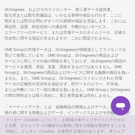
26 Degrees、
およびその
ライセンサー、
第三者
データ
提供者、
取引所または
取引所施設は、いかな
る
表明や
保証も
行わ
ず、
ここに
明示または
黙示を
問わ
ずすべての
表明や
保証を
否認し
ます。
これには、
商品性、品質、
特定目的への
適合性、
中断のない
サービス、
エラーフリーの
サービス、
または
市場
データの
タイムリーさ、正確さ、
完全性に
関する
保証が
含まれますが、これに
限定さ
れません。
CME Groupの
市場
データは、26 Degreesが
情報源として
ライセンスを
受けて
使用しています。
CME Groupは、26 Degreesの
商品および
サービスに
対してその
他の
関係を
有しておらず、26 Degreesの
商品や
サービスを
推奨、承認、支援、
奨励するものではありません。
CME
Groupは、26 Degreesの
商品および
サービスに
関する
義務や
責任を
負い
ません。また、CME Groupは、26 Degreesに
ライセンスさ
れた
市場
データの
正確性や
完全性を
保証せず、
同
データの
エラー、不作為、
または
中断について
一切の
責任を
負いません。
CME Groupと26 Degrees
の
間の
契約または
取り
決めに、
第三者受益者は
存在し
ません。
「マーケットデータ」とは、
金融商品の
情報および
データ、
金融商品の
発行者に
関する
情報および
データ、
インデックスおよびその
他の
情報や
データを
指し、26 Degreesまたは26 Degrees
グループ
会社が
提供する
クッキー（Cookie）について： お客様が本ウェブサイトにアクセス
製品や
サービスの
一部として、
更新頻度を
問わ
ず
提供さ
れるものを
する際、セキュリティの確保やお客様に関する情報を取得することを
意味し
ます。
目的に、クッキー（Cookie）を使用する場合があります。 本ウェブ