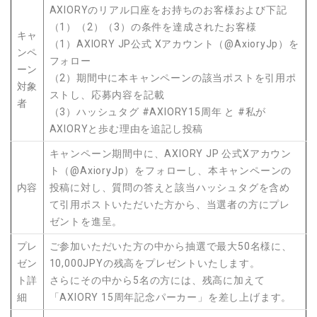
AXIORYのリアル口座をお持ちのお客様および下記
（1）（2）（3）の条件を達成されたお客様
キャ
（1）AXIORY JP公式 Xアカウント（@AxioryJp）を
ンペ
フォロー
ーン
（2）期間中に本キャンペーンの該当ポストを引用ポ
対象
ストし、応募内容を記載
者
（3）ハッシュタグ #AXIORY15周年 と #私が
AXIORYと歩む理由を追記し投稿
キャンペーン期間中に、AXIORY JP 公式Xアカウン
ト（@AxioryJp）をフォローし、本キャンペーンの
内容
投稿に対し、質問の答えと該当ハッシュタグを含め
て引用ポストいただいた方から、当選者の方にプレ
ゼントを進呈。
プレ
ご参加いただいた方の中から抽選で最大50名様に、
ゼン
10,000JPYの残高をプレゼントいたします。
ト詳
さらにその中から5名の方には、残高に加えて
細
「AXIORY 15周年記念パーカー」を差し上げます。