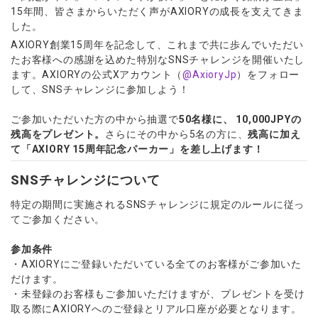
ウォレット口座
お知らせ
企業情報
NEW
15年間、皆さまからいただく声がAXIORYの成長を支えてきま
AXIORYアプリ
日本時間表示インジケータ
貴金属CFD
取引時間
した。
マーケットニュース
ストライク インジケータ
会社概要
ソフトコモディティCFD
取引計算シミュレーター
AXIORYポータル
NEW
AXIORY創業15周年を記念して、これまで共に歩んでいただい
English
コーポレートニュース
MQLシグナル
NEW
役員紹介
たお客様への感謝を込めた特別なSNSチャレンジを開催いたし
バトルCFD
注文執行ポリシー
日本語
口座開設する
キャンペーン
ます。AXIORYの公式Xアカウント（
@AxioryJp
）をフォロー
通貨インデックス
お問合せ
経済指標・予測カレンダー
عربى
して、SNSチャレンジに参加しよう！
トレードガイド
NEW
よくあるご質問
休眠口座と凍結口座
デモ口座を開設する
Русский
ご参加いただいた方の中から抽選で
50名様に、 10,000JPYの
Español
法人のお客様は
こちら
残高をプレゼント。
さらにその中から5名の方に、
残高に加え
ไทย
て「AXIORY 15周年記念パーカー」を差し上げます！
Tiếng Việt
SNSチャレンジについて
特定の期間に実施されるSNSチャレンジに規定のルールに従っ
てご参加ください。
参加条件
・AXIORYにご登録いただいている全てのお客様がご参加いた
だけます。
・未登録のお客様もご参加いただけますが、プレゼントを受け
取る際にAXIORYへのご登録とリアル口座が必要となります。