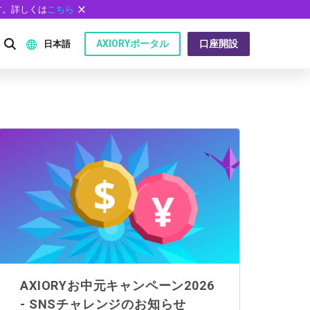
す。詳しくは
こちら
AXIORYポータル
口座開設
日本語
English
P）
日本語
عربى
Русский
問
Español
ไทย
Tiếng Việt
AXIORYお中元キャンペーン2026
- SNSチャレンジのお知らせ