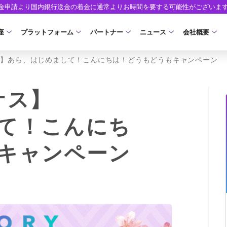
出金申請より国内銀行送金の着金に通常よりお時間を要する可能性がございま
座
プラットフォーム
パートナー
ニュース
会社概要
ス】あら、はじめまして！こんにちは！どうもどうもキャンペーン
口座の種類
プラットフォーム
パートナーシップ・プログラム
取引条件
口座開設
ツール
ニュースリリース
企業情報
ア）
座タイプ
MT5
イントロデュース・パートナープログラム（I
スプレッド・手数料
口座開設フォーム
MT4/MT5 ヒストリカルデータ
お知らせ
会社概要
ナス】
人のお客様
MT4
特別・VIPプログラム
ゼロカットとロスカット
必要書類
EA(エキスパートアドバイザー)
マーケットニュース
役員紹介
NEW
て！こんにち
ロ口座
cTrader
スワップとロールオーバー
開設方法
カスタムインジケーター
コーポレートニュース
お問合せ
NEW
キャンペーン
AXIORYアプリ
入出金方法
日本時間表示インジケータ
キャンペーン
よくあるご質
モ口座
D
レバレッジ
ストライク インジケータ
トレードガイド
ォレット口座
NEW
NEW
NEW
AXIORYポータル
FD
MQLシグナル
約定率
NEW
取引時間
通貨インデックス