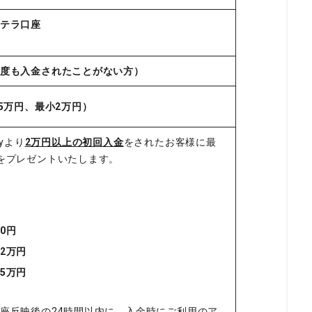
テラ口座
度も入金されたことがない方）
5万円、最小2万円）
yより
2万円以上の初回入金
をされたお客様に最
をプレゼントいたします。
0円
2万円
5万円
座反映後の24時間以内に、入金時にご利用のア