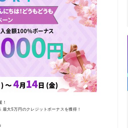
ィティCFD
NEW
取引計算シミュレーター
注文執行ポリシー
経済指標・予測カレンダー
休眠口座と凍結口座
援！
％ 最大5万円のクレジットボーナスを獲得！
」