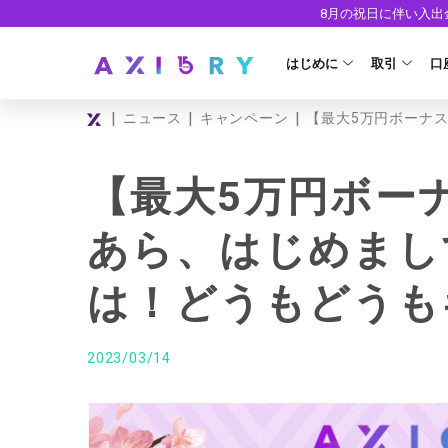
8月の祝日に伴い入
はじめに
取引
口
|
|
|
ニュース
キャンペーン
【最大5万円ボーナ
取引商品
はじめに
ライセンス
FX（通貨ペ
口
【最大5万円ボー
安全性
現物株式
法
あら、はじめまし
ETF
ゼ
は！どうもどうも
株式CFD
デ
株価指数CF
ウ
2023/03/14
エネルギーC
貴金属CFD