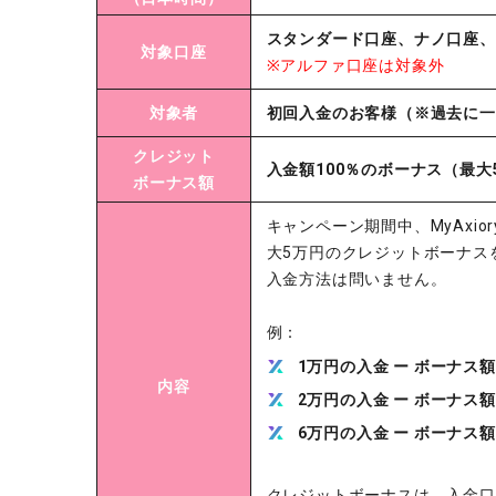
スタンダード口座、ナノ口座、
対象口座
※アルファ口座は対象外
対象者
初回入金のお客様（※過去に一
クレジット
入金額100％のボーナス（最大
ボーナス額
キャンペーン期間中、MyAxior
大5万円のクレジットボーナス
入金方法は問いません。
例：
1万円の入金 ー ボーナス額
内容
2万円の入金 ー ボーナス額
6万円の入金 ー ボーナス額
クレジットボーナスは、入金口