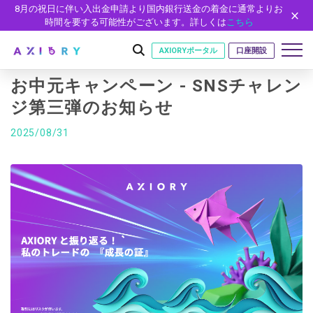
8月の祝日に伴い入出金申請より国内銀行送金の着金に通常よりお
時間を要する可能性がございます。詳しくは
こちら
AXIORYポータル
口座開設
お中元キャンペーン - SNSチャレン
ジ第三弾のお知らせ
はじめに
2025/08/31
はじめに
取引
ライセンス
取引商品
取引条件
口座
安全性
FX（通貨ペア）
スプレッド・手数料
口座の種類
口座開設
プラットフォーム
現物株式
ゼロカットとロスカット
口座タイプ
口座開設フォーム
プラットフォーム
ツール
パートナー
ETF
スワップとロールオーバー
法人のお客様
必要書類
MT5
MT4/MT5 ヒストリカルデータ
パートナーシップ・プログラム
ニュース
株式CFD
入出金方法
ゼロ口座
開設方法
NEW
MT4
EA(エキスパートアドバイザー)
株価指数CFD
レバレッジ
NEW
イントロデュース・パートナープログラム（IP）
ニュースリリース
会社概要
デモ口座
cTrader
カスタムインジケーター
エネルギーCFD
約定率
特別・VIPプログラム
NEW