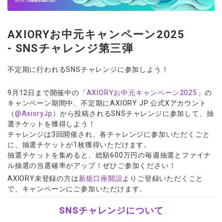
ウォレット口座
お知らせ
企業情報
NEW
AXIORYアプリ
日本時間表示インジケータ
貴金属CFD
取引時間
マーケットニュース
ストライク インジケータ
会社概要
ソフトコモディティCFD
取引計算シミュレーター
AXIORYポータル
NEW
English
AXIORYお中元キャンペーン2025
コーポレートニュース
MQLシグナル
NEW
役員紹介
バトルCFD
注文執行ポリシー
日本語
- SNSチャレンジ第三弾
口座開設する
キャンペーン
通貨インデックス
お問合せ
経済指標・予測カレンダー
عربى
トレードガイド
NEW
よくあるご質問
不定期に行われるSNSチャレンジに参加しよう！
休眠口座と凍結口座
デモ口座を開設する
Русский
Español
法人のお客様は
こちら
9月12日まで開催中の「
AXIORYお中元キャンペーン2025
」の
ไทย
キャンペーン期間中、不定期にAXIORY JP 公式Xアカウント
（
@AxioryJp
）から投稿されるSNSチャレンジに参加して、抽
Tiếng Việt
選チケットを獲得しよう！
チャレンジは3回開催され、各チャレンジに参加いただくごと
に、抽選チケットが1枚獲得いただけます。
抽選チケットを集めると、総額600万円の毎週抽選とファイナ
ル抽選の当選確率がアップ！ぜひご参加ください！
AXIORY未登録の方は
新規口座開設
よりご登録いただくこと
で、キャンペーンにご参加いただけます。
SNSチャレンジについて