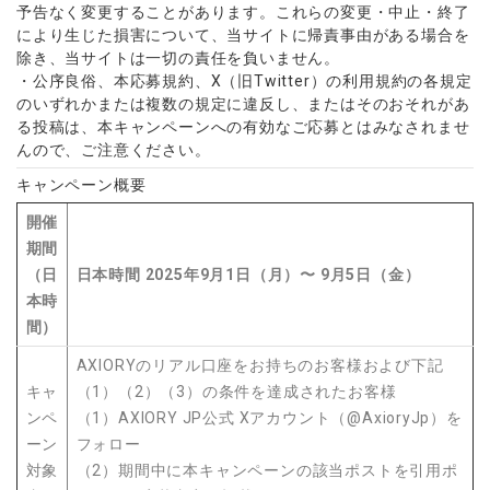
予告なく変更することがあります。これらの変更・中止・終了
により生じた損害について、当サイトに帰責事由がある場合を
除き、当サイトは一切の責任を負いません。
・公序良俗、本応募規約、X（旧Twitter）の利用規約の各規定
のいずれかまたは複数の規定に違反し、またはそのおそれがあ
る投稿は、本キャンペーンへの有効なご応募とはみなされませ
んので、ご注意ください。
キャンペーン概要
開催
期間
（日
日本時間 2025年9月1日（月）〜 9月5日（金）
本時
間）
AXIORYのリアル口座をお持ちのお客様および下記
キャ
（1）（2）（3）の条件を達成されたお客様
ンペ
（1）AXIORY JP公式 Xアカウント（@AxioryJp）を
ーン
フォロー
対象
（2）期間中に本キャンペーンの該当ポストを引用ポ