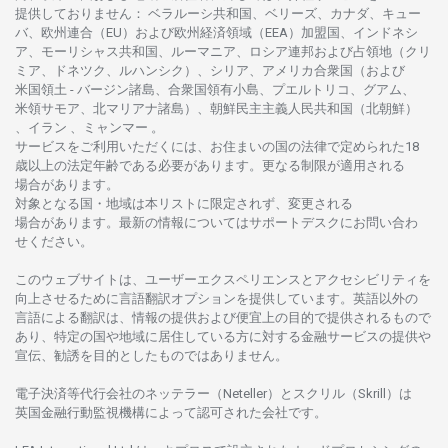
提供しておりません
：
ベラルーシ
共和国、ベリーズ、カナダ、キュー
バ、
欧州連合
（EU）
および
欧州経済領域
（EEA）加盟国、インドネシ
ア、
モーリシャス
共和国、ルーマニア、
ロシア
連邦および
占領地
（クリ
ミア、ドネツク、ルハンシク）、シリア、
アメリカ
合衆国
（および
米国領土
-
バージン
諸島、合衆国領有小島、プエルトリコ、グアム、
米領
サモア、
北
マリアナ
諸島）、
朝鮮民主主義人民共和国
（北朝鮮）
、イラン 、ミャンマー 。
サービスを
ご
利用いただくには、お
住まいの
国の
法律で
定められた
18
歳以上の
法定年齢である
必要があります。
更な
る
制限が
適用さ
れる
場合があります。
対象となる
国
・
地域は
本
リストに
限定さ
れず、
変更さ
れる
場合があります。
最新の
情報については
サポートデスクに
お
問い
合わ
せくださ
い。
このウェブサイトは、
ユーザーエクスペリエンスと
アクセシビリティを
向上さ
せるために
言語翻訳
オプションを
提供しています。
英語以外の
言語に
よる
翻訳は、
情報の
提供および
便宜上の
目的で
提供さ
れるもの
で
あり、
特定の
国や
地域に
居住している
方に
対する
金融
サービスの
提供や
宣伝、
勧誘を
目的としたもの
では
ありません。
電子決済等代行会社の
ネッテラー
（Neteller）と
スクリル
（Skrill）は
英国金融行動監視機構に
よって
認可さ
れた
会社です。