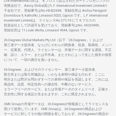
LFA International Ltd は、
キプロスで
設立さ
れた
カードプロセシングの
有限会社で、Axiory Global
及び
L.F. International Investment Limitedの
子会社です。
登録番号は
No.HE422638、
登録住所は
Aiolou Panagioti
Diomidous 9, Katholiki, Limassol 3020, Cyprus です。L.F. International
Investment Limitedは、
ライセンス
No.271/15 にて
キプロスの
投資会社として
許認可を
受けており、
登録番号は
No. HE329493、
登録住所は
11 Louki Akrita, Limassol 4044, Cyprus です。
26 Degrees Global Markets Pty Ltd（以下「26 Degrees」）
および
第三者
データ
提供者、ならびにそれらの関係者、役員、取締役、メンバ
ー、従業員、代理人、ライセンサーは、
市場
データに
関する
遅延、不正
確、誤り、エラー、
または
不作為、
またそれに
よって
生じた
損失や
損害
について、
一切の
責任を
負いません。
26 Degrees、
およびその
ライセンサー、
第三者
データ
提供者、
取引所または
取引所施設は、いかな
る
表明や
保証も
行わ
ず、
ここに
明示または
黙示を
問わ
ずすべての
表明や
保証を
否認し
ます。
これには、
商品性、品質、
特定目的への
適合性、
中断のない
サービス、
エラーフリーの
サービス、
または
市場
データの
タイムリーさ、正確さ、
完全性に
関する
保証が
含まれますが、これに
限定さ
れません。
CME Groupの
市場
データは、26 Degreesが
情報源として
ライセンスを
受けて
使用しています。
CME Groupは、26 Degreesの
商品および
サービスに
対してその
他の
関係を
有しておらず、26 Degreesの
商品や