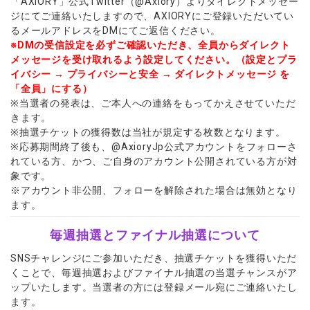
「AXIORY」公式Twitter（@Axiory）よりダイレクトメッセー
ジにてご連絡いたしますので、AXIORYにご登録いただいてい
るメールアドレスをDMにてご返信ください。
※DMの受信設定を必ずご確認いただき、全員からダイレクト
メッセージを受け取れるよう設定してください。（設定とプラ
イバシー → プライバシーと安全 → ダイレクトメッセージ を
「全員」にする）
※当選者の発表は、ご本人への連絡をもってかえさせていただ
きます。
※抽選チケットの獲得数は当社が規定する枚数となります。
※応募期間終了後も、@AxioryJp公式アカウントをフォローさ
れている方、かつ、ご自身のアカウント公開されている方が対
象です。
※アカウント非公開、フォローを解除された場合は無効となり
ます。
毎週抽選とファイナル抽選について
SNSチャレンジにご参加いただき、抽選チケットを獲得いただ
くことで、毎週抽選およびファイナル抽選の当選チャンスがア
ップいたします。当選者の方には登録メール宛にご連絡いたし
ます。