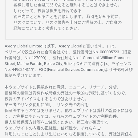
客様に
適した
金融商品であると
確約することは
できません。
したがって、
投資は
損失を
許容できる
範囲内にとどめることを
お
願いします
。
取引を
始める
前に、
リスクについて、
リスク
警告を
十分に
ご
理解の
上、
ご
自身の
経験について
よく
考慮してください。
Axiory Global Limited（以下、Axiory Globalと言います。）は、
ベリーズで
設立さ
れた
合同会社です。
登録番号は
No. 000005723（旧登
録番号は、No. 127090）、
登録住所を
No. 1 Corner of William Fonseca
Street, Marine Parade, Belize City, Belize, C.A.にて
運営さ
れ、
ライセンス
No. 4496214
にて、FSC (Financial Services Commission)より
許認可及び
規制を
受けています。
本
ウェブサイトに
掲載さ
れた
意見、ニュース、リサーチ、分析、
価格等の
情報は
資料作成時点の
弊社の
一般的な
判断に
基づくもので、
投資の
アドバイスを
するもの
では
ありません。
第三者の
リンク
使用に
関し、
リンク
先の
内容を
保証等するものではありません。
他
ウェブサイトは
弊社の
監督下にはな
く、
ご
利用に
あたっては、
それらの
ウェブサイトの
ご
利用条件、
個人情報保護方針等を
ご
確認ください。
第三者が
運営する
ウェブサイトの
内容の
正確性、信頼性や、それらをご
利用になったことにより
生じたいかな
る
損害についても、
弊社は
責任を