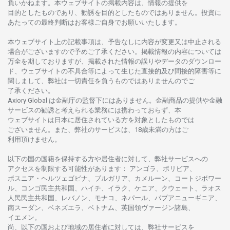
負いかね
ます。
本
ウェブサイトの
掲載内容は、
情報の
提供を
目的としたもの
であり、
勧誘を
目的としたもの
では
ありません。
投資に
あたっての
最終判断は
お
客様ご
自身でお
願いいたします。
本
ウェブサイト
上の
記載事項は、
予告なしに
内容が
変更又は
中止さ
れる
場合がございますので
予めご
了承ください。
掲載情報の
内容については
万全を
期しておりますが、
掲載さ
れた
情報の
誤りや
データの
ダウンロー
ド、
ウェブサイトの
不具合等に
よって
生じた
直接的及び
間接的障害等に
関し
まして、
弊社は
一切責任を
負うものではありませんのでご
了承ください
。
Axiory Global は
金融庁の
監督下にはありません。
金融商品の
提供や
金融
サービスの
勧誘と
考えられる
業務には
携わっておらず、
本
ウェブサイトは
日本に
居住さ
れて
いる
方を
対象としたもの
では
ございません。
また、
弊社の
サービスは、18
歳未満の
方は
ご
利用頂けません
。
以下の
国の
国籍を
保持する
方や
居住者に
対して、
弊社
サービスへの
アクセスを
制限する
可能性があります
： アンゴラ、ボリビア、
ボスニア
・
ヘルツェゴビナ、ブルガリア、カメルーン、コートジボワー
ル、
コンゴ
民主共和国、ハイチ、イラク、ケニア、クウェート、
ラオス
人民民主共和国、レバノン、モナコ、ネパール、パプアニューギニア、
南
スーダン、ベネズエラ、ベトナム、
英国領
ヴァージン
諸島、
イエメン。
尚、
以下の
国および
地域の
居住者に
対しては、
弊社
サービスを