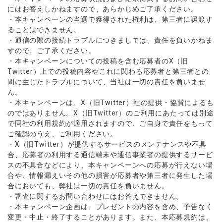
にはお答えしかねますので、あらかじめご了承ください。
・本キャンペーンの当選で獲得された権利は、第三者に譲渡す
ることはできません。
・通信の際の接続トラブルにつきましては、責任を負いかねま
すので、ご了承ください。
・本キャンペーンについての投稿を含む応募者のX（旧
Twitter）上での投稿内容やこれに関わる応募者と第三者との
間に生じたトラブルについて、当社は一切の責任を負いませ
ん。
・本キャンペーンは、X（旧Twitter）社の提供・協賛によるも
のではありません。X（旧Twitter）のご利用にあたっては別途
で同社の利用規約が適用されますので、ご自身で責任をもって
ご確認のうえ、ご利用ください。
・X（旧Twitter）が提供するサービスのメンテナンスや不具
合、応募者の利用する通信端末や通信事業者の提供するサービ
スの不具合などにより、本キャンペーンへの応募が行えない場
合や、情報漏えいその他の損害が応募者や第三者に発生した場
合においても、弊社は一切の責任を負いません。
・審査に関するお問い合わせにはお答えできません。
・本キャンペーン企画は、プレゼントの内容を含め、予告なく
変更・中止・終了することがあります。また、本応募規約は、