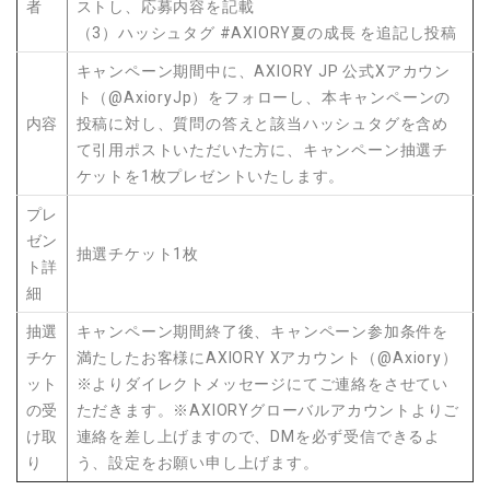
者
ストし、応募内容を記載
（3）ハッシュタグ #AXIORY夏の成長 を追記し投稿
キャンペーン期間中に、AXIORY JP 公式Xアカウン
ト（@AxioryJp）をフォローし、本キャンペーンの
内容
投稿に対し、質問の答えと該当ハッシュタグを含め
て引用ポストいただいた方に、キャンペーン抽選チ
ケットを1枚プレゼントいたします。
プレ
ゼン
抽選チケット1枚
ト詳
細
抽選
キャンペーン期間終了後、キャンペーン参加条件を
チケ
満たしたお客様にAXIORY Xアカウント（@Axiory）
ット
※よりダイレクトメッセージにてご連絡をさせてい
の受
ただきます。※AXIORYグローバルアカウントよりご
け取
連絡を差し上げますので、DMを必ず受信できるよ
り
う、設定をお願い申し上げます。