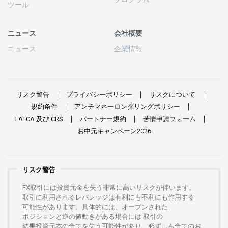
ツール
ニュース
会社概要
ニュース
企業情報
リスク
警告
プライバシーポリシー
リスクについて
規約条件
アンチマネーロンダリングポリシー
FATCA
及び
CRS
パートナー
規約
苦情申請
フォーム
お
中元
キャンペーン
2026
リスク警告
FX
取引には
投資元金を
失う
非常に
高い
リスクが
伴います。
取引に
利用さ
れる
レバレッジは
有利にも
不利にも
作用する
可能性があります。
具体的には、
オープンさ
れた
ポジションと
逆の
値動きがある
場合には
取引の
結果投資元本の
全てを
失う
可能性があり、
必ずしも
全てのお