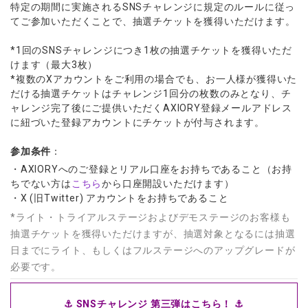
特定の期間に実施されるSNSチャレンジに規定のルールに従っ
てご参加いただくことで、抽選チケットを獲得いただけます。
*1回のSNSチャレンジにつき1枚の抽選チケットを獲得いただ
けます（最大3枚）
*複数のXアカウントをご利用の場合でも、お一人様が獲得いた
だける抽選チケットはチャレンジ1回分の枚数のみとなり、チ
ャレンジ完了後にご提供いただくAXIORY登録メールアドレス
に紐づいた登録アカウントにチケットが付与されます。
参加条件
：
・AXIORYへのご登録とリアル口座をお持ちであること（お持
ちでない方は
こちら
から口座開設いただけます）
・X (旧Twitter) アカウントをお持ちであること
*ライト・トライアルステージおよびデモステージのお客様も
抽選チケットを獲得いただけますが、抽選対象となるには抽選
日までにライト、もしくはフルステージへのアップグレードが
必要です。
⚓
SNSチャレンジ 第三弾はこちら！ ⚓