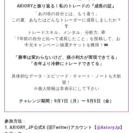
AXIORYと振り返る！私のトレードの『成長の証』
「あの頃の自分とは、もう違う」
この夏、あなたはどんなトレーダーに成長しましたか？
🎐
トレードスキル、メンタル、分析力…🧭
「1年前の自分と比べて成長したこと」を投稿して、お
中元キャンペーン抽選チケットを獲得！🎟️
「勝率は変わらないけど、損小利大が実現できてる」
「去年より冷静にトレードできてる」
具体的なデータ・エピソード・チャート・ノートも大歓
迎！
※個人情報は非表示にして下さい
チャレンジ期間：9月1日（月）〜 9月5日（金）
参加方法
：
1. AXIORY_JP公式X (旧Twitter)アカウント【
@AxioryJp
】