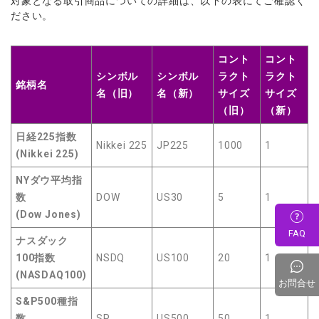
対象となる取引商品についての詳細は、以下の表にてご確認く
ださい。
コント
コント
シンボル
シンボル
ラクト
ラクト
銘柄名
名（旧）
名（新）
サイズ
サイズ
（旧）
（新）
日経225指数
Nikkei 225
JP225
1000
1
(Nikkei 225)
NYダウ平均指
数
DOW
US30
5
1
(Dow Jones)
FAQ
ナスダック
100指数
NSDQ
US100
20
1
(NASDAQ100)
お問合せ
S&P500種指
数
SP
US500
50
1