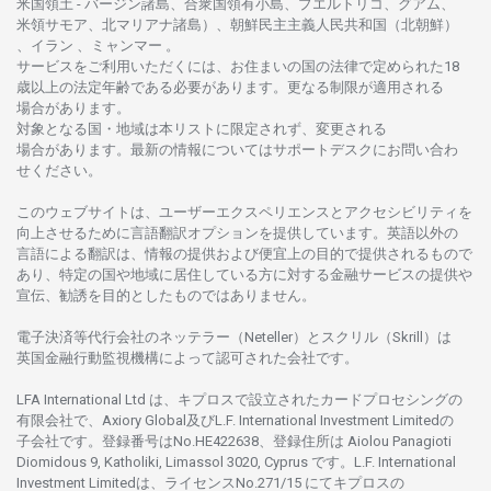
米国領土
-
バージン
諸島、合衆国領有小島、プエルトリコ、グアム、
米領
サモア、
北
マリアナ
諸島）、
朝鮮民主主義人民共和国
（北朝鮮）
、イラン 、ミャンマー 。
サービスを
ご
利用いただくには、お
住まいの
国の
法律で
定められた
18
歳以上の
法定年齢である
必要があります。
更な
る
制限が
適用さ
れる
場合があります。
対象となる
国
・
地域は
本
リストに
限定さ
れず、
変更さ
れる
場合があります。
最新の
情報については
サポートデスクに
お
問い
合わ
せくださ
い。
このウェブサイトは、
ユーザーエクスペリエンスと
アクセシビリティを
向上さ
せるために
言語翻訳
オプションを
提供しています。
英語以外の
言語に
よる
翻訳は、
情報の
提供および
便宜上の
目的で
提供さ
れるもの
で
あり、
特定の
国や
地域に
居住している
方に
対する
金融
サービスの
提供や
宣伝、
勧誘を
目的としたもの
では
ありません。
電子決済等代行会社の
ネッテラー
（Neteller）と
スクリル
（Skrill）は
英国金融行動監視機構に
よって
認可さ
れた
会社です。
LFA International Ltd は、
キプロスで
設立さ
れた
カードプロセシングの
有限会社で、Axiory Global
及び
L.F. International Investment Limitedの
子会社です。
登録番号は
No.HE422638、
登録住所は
Aiolou Panagioti
Diomidous 9, Katholiki, Limassol 3020, Cyprus です。L.F. International
Investment Limitedは、
ライセンス
No.271/15 にて
キプロスの