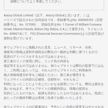
経験について
よく
考慮してください。
Axiory Global Limited（以下、Axiory Globalと言います。）は、
ベリーズで
設立さ
れた
合同会社です。
登録番号は
No. 000005723（旧登
録番号は、No. 127090）、
登録住所を
No. 1 Corner of William Fonseca
Street, Marine Parade, Belize City, Belize, C.A.にて
運営さ
れ、
ライセンス
No. 4496214
にて、FSC (Financial Services Commission)より
許認可及び
規制を
受けています。
本
ウェブサイトに
掲載さ
れた
意見、ニュース、リサーチ、分析、
価格等の
情報は
資料作成時点の
弊社の
一般的な
判断に
基づくもので、
投資の
アドバイスを
するもの
では
ありません。
第三者の
リンク
使用に
関し、
リンク
先の
内容を
保証等するものではありません。
他
ウェブサイトは
弊社の
監督下にはな
く、
ご
利用に
あたっては、
それらの
ウェブサイトの
ご
利用条件、
個人情報保護方針等を
ご
確認ください。
第三者が
運営する
ウェブサイトの
内容の
正確性、信頼性や、それらをご
利用になったことにより
生じたいかな
る
損害についても、
弊社は
責任を
負いかね
ます。
本
ウェブサイトの
掲載内容は、
情報の
提供を
目的としたもの
であり、
勧誘を
目的としたもの
では
ありません。
投資に
あたっての
最終判断は
お
客様ご
自身でお
願いいたします。
本
ウェブサイト
上の
記載事項は、
予告なしに
内容が
変更又は
中止さ
れる