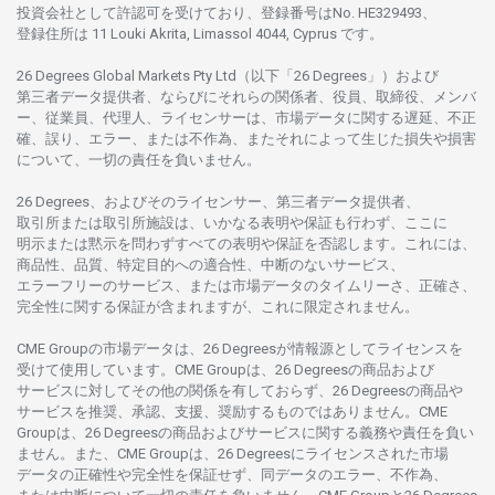
投資会社として
許認可を
受けており、
登録番号は
No. HE329493、
登録住所は
11 Louki Akrita, Limassol 4044, Cyprus です。
26 Degrees Global Markets Pty Ltd（以下「26 Degrees」）
および
第三者
データ
提供者、ならびにそれらの関係者、役員、取締役、メンバ
ー、従業員、代理人、ライセンサーは、
市場
データに
関する
遅延、不正
確、誤り、エラー、
または
不作為、
またそれに
よって
生じた
損失や
損害
について、
一切の
責任を
負いません。
26 Degrees、
およびその
ライセンサー、
第三者
データ
提供者、
取引所または
取引所施設は、いかな
る
表明や
保証も
行わ
ず、
ここに
明示または
黙示を
問わ
ずすべての
表明や
保証を
否認し
ます。
これには、
商品性、品質、
特定目的への
適合性、
中断のない
サービス、
エラーフリーの
サービス、
または
市場
データの
タイムリーさ、正確さ、
完全性に
関する
保証が
含まれますが、これに
限定さ
れません。
CME Groupの
市場
データは、26 Degreesが
情報源として
ライセンスを
受けて
使用しています。
CME Groupは、26 Degreesの
商品および
サービスに
対してその
他の
関係を
有しておらず、26 Degreesの
商品や
サービスを
推奨、承認、支援、
奨励するものではありません。
CME
Groupは、26 Degreesの
商品および
サービスに
関する
義務や
責任を
負い
ません。また、CME Groupは、26 Degreesに
ライセンスさ
れた
市場
データの
正確性や
完全性を
保証せず、
同
データの
エラー、不作為、