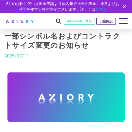
8月の祝日に伴い入出金申請より国内銀行送金の着金に通常よりお
時間を要する可能性がございます。詳しくは
こちら
AXIORYポータル
口座開設
一部シンボル名およびコントラク
トサイズ変更のお知らせ
はじめに
2025/07/11
はじめに
取引
ライセンス
取引商品
取引条件
口座
安全性
FX（通貨ペア）
スプレッド・手数料
口座の種類
口座開設
プラットフォーム
現物株式
ゼロカットとロスカット
口座タイプ
口座開設フォーム
プラットフォーム
ツール
パートナー
ETF
スワップとロールオーバー
法人のお客様
必要書類
MT5
MT4/MT5 ヒストリカルデータ
パートナーシップ・プログラム
ニュース
株式CFD
入出金方法
ゼロ口座
開設方法
NEW
MT4
EA(エキスパートアドバイザー)
株価指数CFD
レバレッジ
NEW
イントロデュース・パートナープログラム（IP）
ニュースリリース
会社概要
デモ口座
cTrader
カスタムインジケーター
エネルギーCFD
約定率
特別・VIPプログラム
NEW