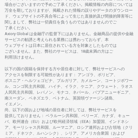
場合がございますので
予めご
了承ください。
掲載情報の
内容については
万全を
期しておりますが、
掲載さ
れた
情報の
誤りや
データの
ダウンロー
ド、
ウェブサイトの
不具合等に
よって
生じた
直接的及び
間接的障害等に
関し
まして、
弊社は
一切責任を
負うものではありませんのでご
了承ください
。
Axiory Global は
金融庁の
監督下にはありません。
金融商品の
提供や
金融
サービスの
勧誘と
考えられる
業務には
携わっておらず、
本
ウェブサイトは
日本に
居住さ
れて
いる
方を
対象としたもの
では
ございません。
また、
弊社の
サービスは、18
歳未満の
方は
ご
利用頂けません
。
以下の
国の
国籍を
保持する
方や
居住者に
対して、
弊社
サービスへの
アクセスを
制限する
可能性があります
： アンゴラ、ボリビア、
ボスニア
・
ヘルツェゴビナ、ブルガリア、カメルーン、コートジボワー
ル、
コンゴ
民主共和国、ハイチ、イラク、ケニア、クウェート、
ラオス
人民民主共和国、レバノン、モナコ、ネパール、パプアニューギニア、
南
スーダン、ベネズエラ、ベトナム、
英国領
ヴァージン
諸島、
イエメン。
尚、
以下の
国および
地域の
居住者に
対しては、
弊社
サービスを
提供しておりません
：
ベラルーシ
共和国、ベリーズ、カナダ、キュー
バ、
欧州連合
（EU）
および
欧州経済領域
（EEA）加盟国、インドネシ
ア、
モーリシャス
共和国、ルーマニア、
ロシア
連邦および
占領地
（クリ
ミア、ドネツク、ルハンシク）、シリア、
アメリカ
合衆国
（および