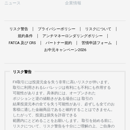
ニュース
企業情報
リスク
警告
プライバシーポリシー
リスクについて
規約条件
アンチマネーロンダリングポリシー
FATCA
及び
CRS
パートナー
規約
苦情申請
フォーム
お
中元
キャンペーン
2026
リスク警告
FX
取引には
投資元金を
失う
非常に
高い
リスクが
伴います。
取引に
利用さ
れる
レバレッジは
有利にも
不利にも
作用する
可能性があります。
具体的には、
オープンさ
れた
ポジションと
逆の
値動きがある
場合には
取引の
結果投資元本の
全てを
失う
可能性があり、
必ずしも
全てのお
客様に
適した
金融商品であると
確約することは
できません。
したがって、
投資は
損失を
許容できる
範囲内にとどめることを
お
願いします
。
取引を
始める
前に、
リスクについて、
リスク
警告を
十分に
ご
理解の
上、
ご
自身の