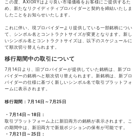
この度、AXIORYはより良い市場価格をお客様にご提供するた
ウォレット口座
お知らせ
企業情報
NEW
AXIORYアプリ
日本時間表示インジケータ
貴金属CFD
取引時間
め、新たなリクイディティプロバイダーと契約を締結いたしま
マーケットニュース
ストライク インジケータ
したことをお知らせいたします。
会社概要
ソフトコモディティCFD
取引計算シミュレーター
AXIORYポータル
NEW
English
コーポレートニュース
MQLシグナル
NEW
役員紹介
バトルCFD
注文執行ポリシー
これに伴い、現プロバイダーより提供している一部銘柄につい
日本語
口座開設する
キャンペーン
通貨インデックス
お問合せ
て、シンボル名とコントラクトサイズが変更となります。新し
経済指標・予測カレンダー
عربى
トレードガイド
NEW
いシンボル名とコントラクトサイズは、以下のスケジュールに
よくあるご質問
休眠口座と凍結口座
デモ口座を開設する
Русский
て順次切り替えられます。
Español
法人のお客様は
こちら
移行期間中の取引について
ไทย
7月14日より、旧プロバイダーが提供していた銘柄は、新プロ
Tiếng Việt
バイダーの銘柄へと順次切り替えられます。新銘柄は、新プロ
バイダーの仕様に基づく新しいシンボル名で取引プラットフォ
ームに表示されます。
移行期間：7月14日～7月25日
・7月14日～18日：
取引プラットフォーム上に新旧両方の銘柄が表示されます。こ
の期間中は、新旧両方で新規ポジションの保有が可能です。
・7月21日～25日：