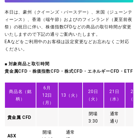
ウォレット口座
お知らせ
企業情報
NEW
AXIORYアプリ
日本時間表示インジケータ
貴金属CFD
取引時間
本日は、豪州（クイーンズ・バースデー）、米国（ジューンテ
マーケットニュース
ストライク インジケータ
会社概要
ソフトコモディティCFD
取引計算シミュレーター
AXIORYポータル
NEW
ィーンス）、香港（端午節）およびのフィンランド（夏至前夜
English
コーポレートニュース
MQLシグナル
NEW
役員紹介
バトルCFD
注文執行ポリシー
祭）の祝日に伴い、株価指数CFDなどの商品の取引時間が変更
日本語
口座開設する
キャンペーン
通貨インデックス
お問合せ
いたしますので下記の通りご案内いたします。
経済指標・予測カレンダー
عربى
トレードガイド
NEW
EAなどをご利用中のお客様は設定変更などお忘れなくご対応
よくあるご質問
休眠口座と凍結口座
デモ口座を開設する
Русский
ください。
Español
法人のお客様は
こちら
ไทย
■ 対象商品と取引時間
貴金属CFD・株価指数CFD・株式CFD・エネルギーCFD・ETF
Tiếng Việt
6月
商品名（銘
20日
21日
22
12日
13（火）
柄）
（火）
（水）
（木
（月）
閉場
通常
貴金属 CFD
3:30
通り
開場
通常
ASX