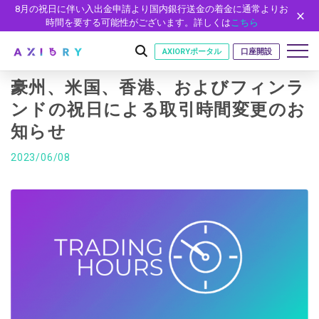
8月の祝日に伴い入出金申請より国内銀行送金の着金に通常よりお
時間を要する可能性がございます。詳しくは
こちら
AXIORYポータル
口座開設
豪州、米国、香港、およびフィンラ
ンドの祝日による取引時間変更のお
知らせ
はじめに
はじめに
2023/06/08
取引
ライセンス
取引商品
取引条件
口座
安全性
FX（通貨ペア）
スプレッド・手数料
口座の種類
口座開設
プラットフォーム
現物株式
ゼロカットとロスカット
口座タイプ
口座開設フォーム
プラットフォーム
ツール
パートナー
ETF
スワップとロールオーバー
法人のお客様
必要書類
MT5
MT4/MT5 ヒストリカルデータ
パートナーシップ・プログラム
ニュース
株式CFD
入出金方法
ゼロ口座
開設方法
NEW
MT4
EA(エキスパートアドバイザー)
株価指数CFD
レバレッジ
NEW
イントロデュース・パートナープログラム（IP）
ニュースリリース
会社概要
デモ口座
cTrader
カスタムインジケーター
エネルギーCFD
約定率
特別・VIPプログラム
NEW