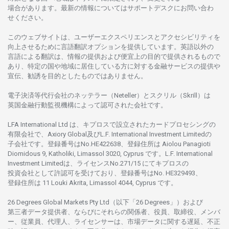
場合があります。
最新の
情報については
サポートデスクに
お
問い
合わ
せくださ
い。
このウェブサイトは、
ユーザーエクスペリエンスと
アクセシビリティを
向上さ
せるために
言語翻訳
オプションを
提供しています。
英語以外の
言語に
よる
翻訳は、
情報の
提供および
便宜上の
目的で
提供さ
れるもの
で
あり、
特定の
国や
地域に
居住している
方に
対する
金融
サービスの
提供や
宣伝、
勧誘を
目的としたもの
では
ありません。
電子決済等代行会社の
ネッテラー
（Neteller）と
スクリル
（Skrill）は
英国金融行動監視機構に
よって
認可さ
れた
会社です。
LFA International Ltd は、
キプロスで
設立さ
れた
カードプロセシングの
有限会社で、Axiory Global
及び
L.F. International Investment Limitedの
子会社です。
登録番号は
No.HE422638、
登録住所は
Aiolou Panagioti
Diomidous 9, Katholiki, Limassol 3020, Cyprus です。L.F. International
Investment Limitedは、
ライセンス
No.271/15 にて
キプロスの
投資会社として
許認可を
受けており、
登録番号は
No. HE329493、
登録住所は
11 Louki Akrita, Limassol 4044, Cyprus です。
26 Degrees Global Markets Pty Ltd（以下「26 Degrees」）
および
第三者
データ
提供者、ならびにそれらの関係者、役員、取締役、メンバ
ー、従業員、代理人、ライセンサーは、
市場
データに
関する
遅延、不正