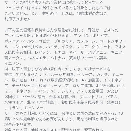
サービスの
勧誘と
考えられる
業務には
携わっておらず、
本
ウェブサイトは
日本に
居住さ
れて
いる
方を
対象としたもの
では
ございません。
また、
弊社の
サービスは、18
歳未満の
方は
ご
利用頂けません
。
以下の
国の
国籍を
保持する
方や
居住者に
対して、
弊社
サービスへの
アクセスを
制限する
可能性があります
： アンゴラ、ボリビア、
ボスニア
・
ヘルツェゴビナ、ブルガリア、カメルーン、コートジボワー
ル、
コンゴ
民主共和国、ハイチ、イラク、ケニア、クウェート、
ラオス
人民民主共和国、レバノン、モナコ、ネパール、パプアニューギニア、
南
スーダン、ベネズエラ、ベトナム、
英国領
ヴァージン
諸島、
イエメン。
尚、
以下の
国および
地域の
居住者に
対しては、
弊社
サービスを
提供しておりません
：
ベラルーシ
共和国、ベリーズ、カナダ、キュー
バ、
欧州連合
（EU）
および
欧州経済領域
（EEA）加盟国、インドネシ
ア、
モーリシャス
共和国、ルーマニア、
ロシア
連邦および
占領地
（クリ
ミア、ドネツク、ルハンシク）、シリア、
アメリカ
合衆国
（および
米国領土
-
バージン
諸島、合衆国領有小島、プエルトリコ、グアム、
米領
サモア、
北
マリアナ
諸島）、
朝鮮民主主義人民共和国
（北朝鮮）
、イラン 、ミャンマー 。
サービスを
ご
利用いただくには、お
住まいの
国の
法律で
定められた
18
歳以上の
法定年齢である
必要があります。
更な
る
制限が
適用さ
れる
場合があります。
対象となる
国
・
地域は
本
リストに
限定さ
れず、
変更さ
れる