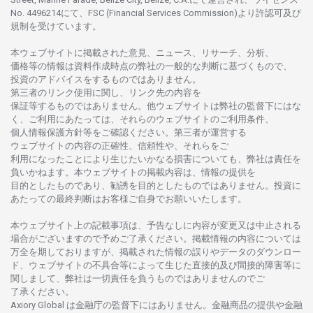
No. 4496214
にて、FSC (Financial Services Commission)より
許認可及び
規制を
受けています。
本
ウェブサイトに
掲載さ
れた
意見、ニュース、リサーチ、分析、
価格等の
情報は
資料作成時点の
弊社の
一般的な
判断に
基づくもので、
投資の
アドバイスを
するもの
では
ありません。
第三者の
リンク
使用に
関し、
リンク
先の
内容を
保証等するものではありません。
他
ウェブサイトは
弊社の
監督下にはな
く、
ご
利用に
あたっては、
それらの
ウェブサイトの
ご
利用条件、
個人情報保護方針等を
ご
確認ください。
第三者が
運営する
ウェブサイトの
内容の
正確性、信頼性や、それらをご
利用になったことにより
生じたいかな
る
損害についても、
弊社は
責任を
負いかね
ます。
本
ウェブサイトの
掲載内容は、
情報の
提供を
目的としたもの
であり、
勧誘を
目的としたもの
では
ありません。
投資に
あたっての
最終判断は
お
客様ご
自身でお
願いいたします。
本
ウェブサイト
上の
記載事項は、
予告なしに
内容が
変更又は
中止さ
れる
場合がございますので
予めご
了承ください。
掲載情報の
内容については
万全を
期しておりますが、
掲載さ
れた
情報の
誤りや
データの
ダウンロー
ド、
ウェブサイトの
不具合等に
よって
生じた
直接的及び
間接的障害等に
関し
まして、
弊社は
一切責任を
負うものではありませんのでご
了承ください
。
Axiory Global は
金融庁の
監督下にはありません。
金融商品の
提供や
金融