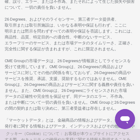
確、誤り、エラー、
または
不作為、
またそれに
よって
生じた
損失や
損害
について、
一切の
責任を
負いません。
26 Degrees、
およびその
ライセンサー、
第三者
データ
提供者、
取引所または
取引所施設は、いかな
る
表明や
保証も
行わ
ず、
ここに
明示または
黙示を
問わ
ずすべての
表明や
保証を
否認し
ます。
これには、
商品性、品質、
特定目的への
適合性、
中断のない
サービス、
エラーフリーの
サービス、
または
市場
データの
タイムリーさ、正確さ、
完全性に
関する
保証が
含まれますが、これに
限定さ
れません。
CME Groupの
市場
データは、26 Degreesが
情報源として
ライセンスを
受けて
使用しています。
CME Groupは、26 Degreesの
商品および
サービスに
対してその
他の
関係を
有しておらず、26 Degreesの
商品や
サービスを
推奨、承認、支援、
奨励するものではありません。
CME
Groupは、26 Degreesの
商品および
サービスに
関する
義務や
責任を
負い
ません。また、CME Groupは、26 Degreesに
ライセンスさ
れた
市場
データの
正確性や
完全性を
保証せず、
同
データの
エラー、不作為、
または
中断について
一切の
責任を
負いません。
CME Groupと26 Degrees
の
間の
契約または
取り
決めに、
第三者受益者は
存在し
ません。
「マーケットデータ」とは、
金融商品の
情報および
データ、
金融商品の
発行者に
関する
情報および
データ、
インデックスおよびその
他の
情報や
データを
指し、26 Degreesまたは26 Degrees
グループ
会社が
提供する
クッキー（Cookie）について： お客様が本ウェブサイトにアクセス
製品や
サービスの
一部として、
更新頻度を
問わ
ず
提供さ
れるものを
する際、セキュリティの確保やお客様に関する情報を取得することを