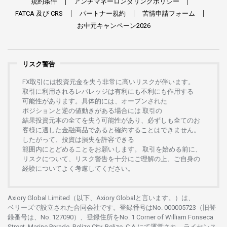
規約条件
アンチマネーロンダリングポリシー
FATCA
及び
CRS
パートナー
規約
苦情申請
フォーム
お
中元
キャンペーン
2026
リスク警告
FX
取引には
投資元金を
失う
非常に
高い
リスクが
伴います。
取引に
利用さ
れる
レバレッジは
有利にも
不利にも
作用する
可能性があります。
具体的には、
オープンさ
れた
ポジションと
逆の
値動きがある
場合には
取引の
結果投資元本の
全てを
失う
可能性があり、
必ずしも
全てのお
客様に
適した
金融商品であると
確約することは
できません。
したがって、
投資は
損失を
許容できる
範囲内にとどめることを
お
願いします
。
取引を
始める
前に、
リスクについて、
リスク
警告を
十分に
ご
理解の
上、
ご
自身の
経験について
よく
考慮してください。
Axiory Global Limited（以下、Axiory Globalと言います。）は、
ベリーズで
設立さ
れた
合同会社です。
登録番号は
No. 000005723（旧登
録番号は、No. 127090）、
登録住所を
No. 1 Corner of William Fonseca
Street, Marine Parade, Belize City, Belize, C.A.にて
運営さ
れ、
ライセンス