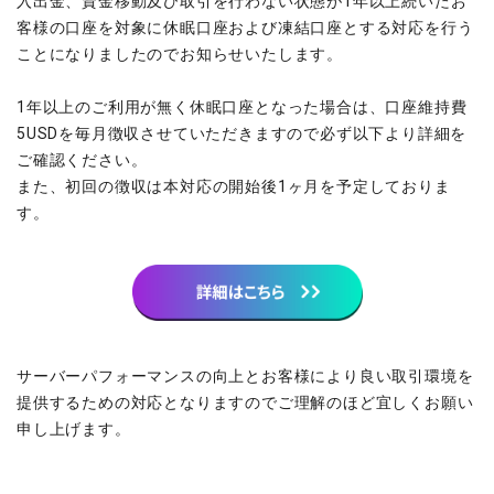
入出金、資金移動及び取引を行わない状態が1年以上続いたお
ウォレット口座
お知らせ
企業情報
NEW
AXIORYアプリ
日本時間表示インジケータ
貴金属CFD
客様の口座を対象に休眠口座および凍結口座とする対応を行う
取引時間
マーケットニュース
ストライク インジケータ
ことになりましたのでお知らせいたします。
会社概要
ソフトコモディティCFD
取引計算シミュレーター
AXIORYポータル
NEW
English
コーポレートニュース
MQLシグナル
NEW
役員紹介
バトルCFD
注文執行ポリシー
日本語
口座開設する
1年以上のご利用が無く休眠口座となった場合は、口座維持費
キャンペーン
通貨インデックス
お問合せ
経済指標・予測カレンダー
عربى
5USDを毎月徴収させていただきますので必ず以下より詳細を
トレードガイド
NEW
よくあるご質問
休眠口座と凍結口座
デモ口座を開設する
ご確認ください。
Русский
また、初回の徴収は本対応の開始後1ヶ月を予定しておりま
Español
法人のお客様は
こちら
す。
ไทย
Tiếng Việt
サーバーパフォーマンスの向上とお客様により良い取引環境を
提供するための対応となりますのでご理解のほど宜しくお願い
申し上げます。