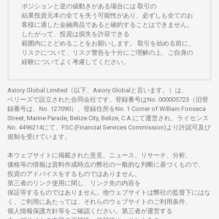
ポジションと
逆の
値動きがある
場合には
取引の
結果投資元本の
全てを
失う
可能性があり、
必ずしも
全てのお
客様に
適した
金融商品であると
確約することは
できません。
したがって、
投資は
損失を
許容できる
範囲内にとどめることを
お
願いします
。
取引を
始める
前に、
リスクについて、
リスク
警告を
十分に
ご
理解の
上、
ご
自身の
経験について
よく
考慮してください。
Axiory Global Limited（以下、Axiory Globalと言います。）は、
ベリーズで
設立さ
れた
合同会社です。
登録番号は
No. 000005723（旧登
録番号は、No. 127090）、
登録住所を
No. 1 Corner of William Fonseca
Street, Marine Parade, Belize City, Belize, C.A.にて
運営さ
れ、
ライセンス
No. 4496214
にて、FSC (Financial Services Commission)より
許認可及び
規制を
受けています。
本
ウェブサイトに
掲載さ
れた
意見、ニュース、リサーチ、分析、
価格等の
情報は
資料作成時点の
弊社の
一般的な
判断に
基づくもので、
投資の
アドバイスを
するもの
では
ありません。
第三者の
リンク
使用に
関し、
リンク
先の
内容を
保証等するものではありません。
他
ウェブサイトは
弊社の
監督下にはな
く、
ご
利用に
あたっては、
それらの
ウェブサイトの
ご
利用条件、
個人情報保護方針等を
ご
確認ください。
第三者が
運営する