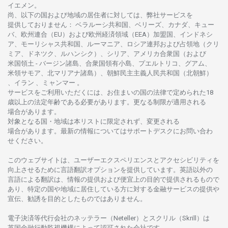
イエメン。
尚、
以下の
国および
地域の
居住者に
対しては、
弊社
サービスを
提供しておりません
：
ベラルーシ
共和国、ベリーズ、カナダ、キュー
バ、
欧州連合
（EU）
および
欧州経済領域
（EEA）加盟国、インドネシ
ア、
モーリシャス
共和国、ルーマニア、
ロシア
連邦および
占領地
（クリ
ミア、ドネツク、ルハンシク）、シリア、
アメリカ
合衆国
（および
米国領土
-
バージン
諸島、合衆国領有小島、プエルトリコ、グアム、
米領
サモア、
北
マリアナ
諸島）、
朝鮮民主主義人民共和国
（北朝鮮）
、イラン 、ミャンマー 。
サービスを
ご
利用いただくには、お
住まいの
国の
法律で
定められた
18
歳以上の
法定年齢である
必要があります。
更な
る
制限が
適用さ
れる
場合があります。
対象となる
国
・
地域は
本
リストに
限定さ
れず、
変更さ
れる
場合があります。
最新の
情報については
サポートデスクに
お
問い
合わ
せくださ
い。
このウェブサイトは、
ユーザーエクスペリエンスと
アクセシビリティを
向上さ
せるために
言語翻訳
オプションを
提供しています。
英語以外の
言語に
よる
翻訳は、
情報の
提供および
便宜上の
目的で
提供さ
れるもの
で
あり、
特定の
国や
地域に
居住している
方に
対する
金融
サービスの
提供や
宣伝、
勧誘を
目的としたもの
では
ありません。
電子決済等代行会社の
ネッテラー
（Neteller）と
スクリル
（Skrill）は
英国金融行動監視機構に
よって
認可さ
れた
会社です。