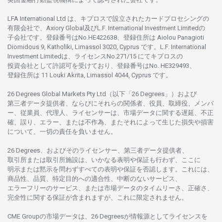
LFA International Ltd は、
キプロスで
設立さ
れた
カードプロセシングの
有限会社で、Axiory Global
及び
L.F. International Investment Limitedの
子会社です。
登録番号は
No.HE422638、
登録住所は
Aiolou Panagioti
Diomidous 9, Katholiki, Limassol 3020, Cyprus です。L.F. International
Investment Limitedは、
ライセンス
No.271/15 にて
キプロスの
投資会社として
許認可を
受けており、
登録番号は
No. HE329493、
登録住所は
11 Louki Akrita, Limassol 4044, Cyprus です。
26 Degrees Global Markets Pty Ltd（以下「26 Degrees」）
および
第三者
データ
提供者、ならびにそれらの関係者、役員、取締役、メンバ
ー、従業員、代理人、ライセンサーは、
市場
データに
関する
遅延、不正
確、誤り、エラー、
または
不作為、
またそれに
よって
生じた
損失や
損害
について、
一切の
責任を
負いません。
26 Degrees、
およびその
ライセンサー、
第三者
データ
提供者、
取引所または
取引所施設は、いかな
る
表明や
保証も
行わ
ず、
ここに
明示または
黙示を
問わ
ずすべての
表明や
保証を
否認し
ます。
これには、
商品性、品質、
特定目的への
適合性、
中断のない
サービス、
エラーフリーの
サービス、
または
市場
データの
タイムリーさ、正確さ、
完全性に
関する
保証が
含まれますが、これに
限定さ
れません。
CME Groupの
市場
データは、26 Degreesが
情報源として
ライセンスを