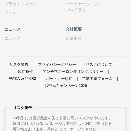
プラットフォーム
パートナーシップ
・
プログラム
ツール
ニュース
会社概要
ニュース
企業情報
リスク
警告
プライバシーポリシー
リスクについて
規約条件
アンチマネーロンダリングポリシー
FATCA
及び
CRS
パートナー
規約
苦情申請
フォーム
お
中元
キャンペーン
2026
リスク警告
FX
取引には
投資元金を
失う
非常に
高い
リスクが
伴います。
取引に
利用さ
れる
レバレッジは
有利にも
不利にも
作用する
可能性があります。
具体的には、
オープンさ
れた