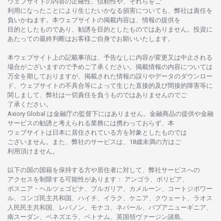
ウェブサイトの
内容の
正確性、信頼性や、それらをご
利用になったことにより
生じたいかな
る
損害についても、
弊社は
責任を
負いかね
ます。
本
ウェブサイトの
掲載内容は、
情報の
提供を
目的としたもの
であり、
勧誘を
目的としたもの
では
ありません。
投資に
あたっての
最終判断は
お
客様ご
自身でお
願いいたします。
本
ウェブサイト
上の
記載事項は、
予告なしに
内容が
変更又は
中止さ
れる
場合がございますので
予めご
了承ください。
掲載情報の
内容については
万全を
期しておりますが、
掲載さ
れた
情報の
誤りや
データの
ダウンロー
ド、
ウェブサイトの
不具合等に
よって
生じた
直接的及び
間接的障害等に
関し
まして、
弊社は
一切責任を
負うものではありませんのでご
了承ください
。
Axiory Global は
金融庁の
監督下にはありません。
金融商品の
提供や
金融
サービスの
勧誘と
考えられる
業務には
携わっておらず、
本
ウェブサイトは
日本に
居住さ
れて
いる
方を
対象としたもの
では
ございません。
また、
弊社の
サービスは、18
歳未満の
方は
ご
利用頂けません
。
以下の
国の
国籍を
保持する
方や
居住者に
対して、
弊社
サービスへの
アクセスを
制限する
可能性があります
： アンゴラ、ボリビア、
ボスニア
・
ヘルツェゴビナ、ブルガリア、カメルーン、コートジボワー
ル、
コンゴ
民主共和国、ハイチ、イラク、ケニア、クウェート、
ラオス
人民民主共和国、レバノン、モナコ、ネパール、パプアニューギニア、
南
スーダン、ベネズエラ、ベトナム、
英国領
ヴァージン
諸島、