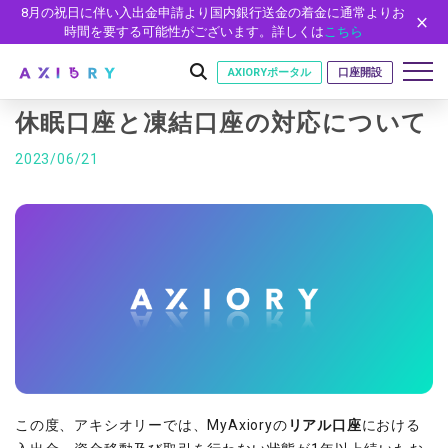
8月の祝日に伴い入出金申請より国内銀行送金の着金に通常よりお
時間を要する可能性がございます。詳しくは
こちら
AXIORYポータル
口座開設
休眠口座と凍結口座の対応について
2023/06/21
はじめに
はじめに
取引
ライセンス
取引商品
取引条件
口座
安全性
FX（通貨ペア）
スプレッド・手数料
口座の種類
口座開設
プラットフォーム
現物株式
ゼロカットとロスカット
口座タイプ
口座開設フォーム
プラットフォーム
ツール
パートナー
ETF
スワップとロールオーバー
法人のお客様
必要書類
MT5
MT4/MT5 ヒストリカルデータ
パートナーシップ・プログラム
ニュース
株式CFD
入出金方法
ゼロ口座
開設方法
NEW
MT4
EA(エキスパートアドバイザー)
株価指数CFD
レバレッジ
NEW
イントロデュース・パートナープログラム（IP）
ニュースリリース
会社概要
この度、アキシオリーでは、MyAxioryの
リアル口座
における
デモ口座
cTrader
カスタムインジケーター
エネルギーCFD
約定率
特別・VIPプログラム
NEW