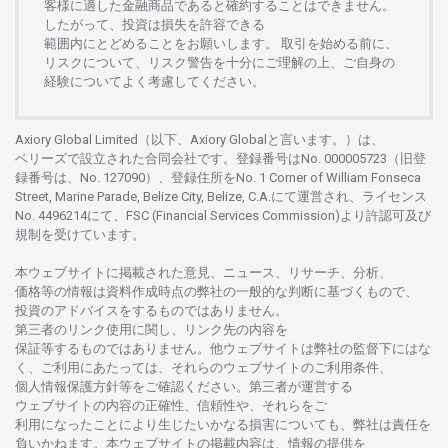
客様に
適した
金融商品であると
確約することは
できません。
したがって、
投資は
損失を
許容できる
範囲内にとどめることを
お
願いします
。
取引を
始める
前に、
リスクについて、
リスク
警告を
十分に
ご
理解の
上、
ご
自身の
経験について
よく
考慮してください。
Axiory Global Limited（以下、Axiory Globalと言います。）は、
ベリーズで
設立さ
れた
合同会社です。
登録番号は
No. 000005723（旧登
録番号は、No. 127090）、
登録住所を
No. 1 Corner of William Fonseca
Street, Marine Parade, Belize City, Belize, C.A.にて
運営さ
れ、
ライセンス
No. 4496214
にて、FSC (Financial Services Commission)より
許認可及び
規制を
受けています。
本
ウェブサイトに
掲載さ
れた
意見、ニュース、リサーチ、分析、
価格等の
情報は
資料作成時点の
弊社の
一般的な
判断に
基づくもので、
投資の
アドバイスを
するもの
では
ありません。
第三者の
リンク
使用に
関し、
リンク
先の
内容を
保証等するものではありません。
他
ウェブサイトは
弊社の
監督下にはな
く、
ご
利用に
あたっては、
それらの
ウェブサイトの
ご
利用条件、
個人情報保護方針等を
ご
確認ください。
第三者が
運営する
ウェブサイトの
内容の
正確性、信頼性や、それらをご
利用になったことにより
生じたいかな
る
損害についても、
弊社は
責任を
負いかね
ます。
本
ウェブサイトの
掲載内容は、
情報の
提供を