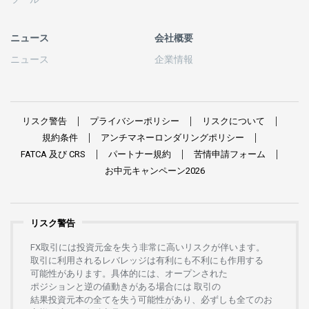
ニュース
会社概要
ニュース
企業情報
リスク
警告
プライバシーポリシー
リスクについて
規約条件
アンチマネーロンダリングポリシー
FATCA
及び
CRS
パートナー
規約
苦情申請
フォーム
お
中元
キャンペーン
2026
リスク警告
FX
取引には
投資元金を
失う
非常に
高い
リスクが
伴います。
取引に
利用さ
れる
レバレッジは
有利にも
不利にも
作用する
可能性があります。
具体的には、
オープンさ
れた
ポジションと
逆の
値動きがある
場合には
取引の
結果投資元本の
全てを
失う
可能性があり、
必ずしも
全てのお