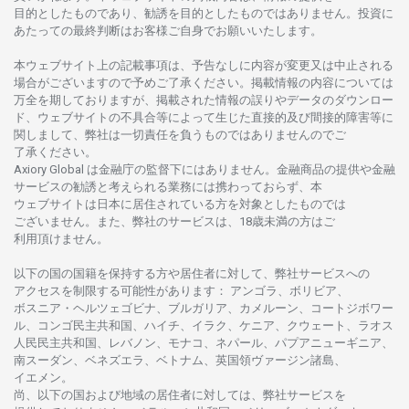
目的としたもの
であり、
勧誘を
目的としたもの
では
ありません。
投資に
あたっての
最終判断は
お
客様ご
自身でお
願いいたします。
本
ウェブサイト
上の
記載事項は、
予告なしに
内容が
変更又は
中止さ
れる
場合がございますので
予めご
了承ください。
掲載情報の
内容については
万全を
期しておりますが、
掲載さ
れた
情報の
誤りや
データの
ダウンロー
ド、
ウェブサイトの
不具合等に
よって
生じた
直接的及び
間接的障害等に
関し
まして、
弊社は
一切責任を
負うものではありませんのでご
了承ください
。
Axiory Global は
金融庁の
監督下にはありません。
金融商品の
提供や
金融
サービスの
勧誘と
考えられる
業務には
携わっておらず、
本
ウェブサイトは
日本に
居住さ
れて
いる
方を
対象としたもの
では
ございません。
また、
弊社の
サービスは、18
歳未満の
方は
ご
利用頂けません
。
以下の
国の
国籍を
保持する
方や
居住者に
対して、
弊社
サービスへの
アクセスを
制限する
可能性があります
： アンゴラ、ボリビア、
ボスニア
・
ヘルツェゴビナ、ブルガリア、カメルーン、コートジボワー
ル、
コンゴ
民主共和国、ハイチ、イラク、ケニア、クウェート、
ラオス
人民民主共和国、レバノン、モナコ、ネパール、パプアニューギニア、
南
スーダン、ベネズエラ、ベトナム、
英国領
ヴァージン
諸島、
イエメン。
尚、
以下の
国および
地域の
居住者に
対しては、
弊社
サービスを