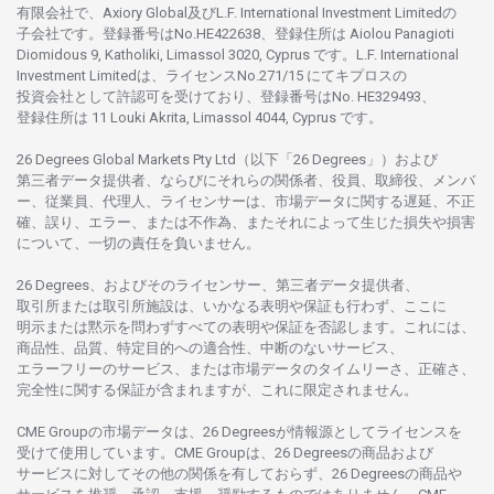
有限会社で、Axiory Global
及び
L.F. International Investment Limitedの
子会社です。
登録番号は
No.HE422638、
登録住所は
Aiolou Panagioti
Diomidous 9, Katholiki, Limassol 3020, Cyprus です。L.F. International
Investment Limitedは、
ライセンス
No.271/15 にて
キプロスの
投資会社として
許認可を
受けており、
登録番号は
No. HE329493、
登録住所は
11 Louki Akrita, Limassol 4044, Cyprus です。
26 Degrees Global Markets Pty Ltd（以下「26 Degrees」）
および
第三者
データ
提供者、ならびにそれらの関係者、役員、取締役、メンバ
ー、従業員、代理人、ライセンサーは、
市場
データに
関する
遅延、不正
確、誤り、エラー、
または
不作為、
またそれに
よって
生じた
損失や
損害
について、
一切の
責任を
負いません。
26 Degrees、
およびその
ライセンサー、
第三者
データ
提供者、
取引所または
取引所施設は、いかな
る
表明や
保証も
行わ
ず、
ここに
明示または
黙示を
問わ
ずすべての
表明や
保証を
否認し
ます。
これには、
商品性、品質、
特定目的への
適合性、
中断のない
サービス、
エラーフリーの
サービス、
または
市場
データの
タイムリーさ、正確さ、
完全性に
関する
保証が
含まれますが、これに
限定さ
れません。
CME Groupの
市場
データは、26 Degreesが
情報源として
ライセンスを
受けて
使用しています。
CME Groupは、26 Degreesの
商品および
サービスに
対してその
他の
関係を
有しておらず、26 Degreesの
商品や