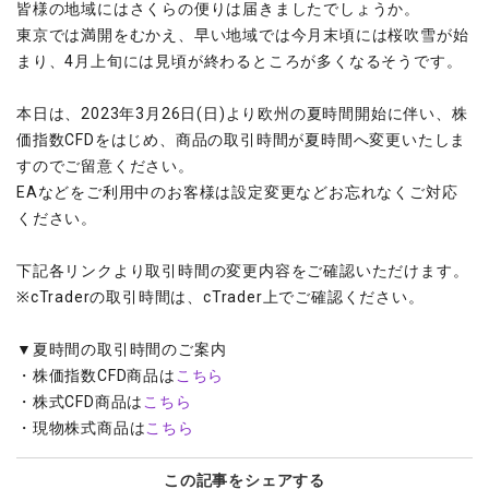
皆様の地域にはさくらの便りは届きましたでしょうか。
ウォレット口座
お知らせ
企業情報
NEW
AXIORYアプリ
日本時間表示インジケータ
貴金属CFD
取引時間
東京では満開をむかえ、早い地域では今月末頃には桜吹雪が始
マーケットニュース
ストライク インジケータ
会社概要
ソフトコモディティCFD
取引計算シミュレーター
AXIORYポータル
NEW
まり、4月上旬には見頃が終わるところが多くなるそうです。
English
コーポレートニュース
MQLシグナル
NEW
役員紹介
バトルCFD
注文執行ポリシー
日本語
口座開設する
キャンペーン
本日は、2023年3月26日(日)より欧州の夏時間開始に伴い、株
通貨インデックス
お問合せ
経済指標・予測カレンダー
عربى
トレードガイド
価指数CFDをはじめ、商品の取引時間が夏時間へ変更いたしま
NEW
よくあるご質問
休眠口座と凍結口座
デモ口座を開設する
Русский
すのでご留意ください。
EAなどをご利用中のお客様は設定変更などお忘れなくご対応
Español
法人のお客様は
こちら
ください。
ไทย
Tiếng Việt
下記各リンクより取引時間の変更内容をご確認いただけます。
※cTraderの取引時間は、cTrader上でご確認ください。
▼夏時間の取引時間のご案内
・株価指数CFD商品は
こちら
・株式CFD商品は
こちら
・現物株式商品は
こちら
この記事をシェアする