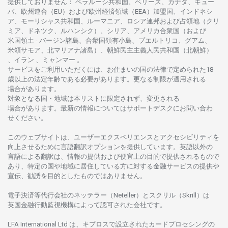
提供しておりません
：
ベラルーシ
共和国、ベリーズ、カナダ、キュー
バ、
欧州連合
（EU）
および
欧州経済領域
（EEA）加盟国、インドネシ
ア、
モーリシャス
共和国、ルーマニア、
ロシア
連邦および
占領地
（クリ
ミア、ドネツク、ルハンシク）、シリア、
アメリカ
合衆国
（および
米国領土
-
バージン
諸島、合衆国領有小島、プエルトリコ、グアム、
米領
サモア、
北
マリアナ
諸島）、
朝鮮民主主義人民共和国
（北朝鮮）
、イラン 、ミャンマー 。
サービスを
ご
利用いただくには、お
住まいの
国の
法律で
定められた
18
歳以上の
法定年齢である
必要があります。
更な
る
制限が
適用さ
れる
場合があります。
対象となる
国
・
地域は
本
リストに
限定さ
れず、
変更さ
れる
場合があります。
最新の
情報については
サポートデスクに
お
問い
合わ
せくださ
い。
このウェブサイトは、
ユーザーエクスペリエンスと
アクセシビリティを
向上さ
せるために
言語翻訳
オプションを
提供しています。
英語以外の
言語に
よる
翻訳は、
情報の
提供および
便宜上の
目的で
提供さ
れるもの
で
あり、
特定の
国や
地域に
居住している
方に
対する
金融
サービスの
提供や
宣伝、
勧誘を
目的としたもの
では
ありません。
電子決済等代行会社の
ネッテラー
（Neteller）と
スクリル
（Skrill）は
英国金融行動監視機構に
よって
認可さ
れた
会社です。
LFA International Ltd は、
キプロスで
設立さ
れた
カードプロセシングの