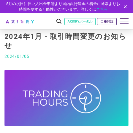
8月の祝日に伴い入出金申請より国内銀行送金の着金に通常よりお
時間を要する可能性がございます。詳しくは
こちら
AXIORYポータル
口座開設
2024年1月 - 取引時間変更のお知ら
せ
はじめに
2024/01/05
はじめに
取引
ライセンス
取引商品
取引条件
口座
安全性
FX（通貨ペア）
スプレッド・手数料
口座の種類
口座開設
プラットフォーム
現物株式
ゼロカットとロスカット
口座タイプ
口座開設フォーム
プラットフォーム
ツール
パートナー
ETF
スワップとロールオーバー
法人のお客様
必要書類
MT5
MT4/MT5 ヒストリカルデータ
パートナーシップ・プログラム
ニュース
株式CFD
入出金方法
ゼロ口座
開設方法
NEW
MT4
EA(エキスパートアドバイザー)
株価指数CFD
レバレッジ
NEW
イントロデュース・パートナープログラム（IP）
ニュースリリース
会社概要
デモ口座
cTrader
カスタムインジケーター
エネルギーCFD
約定率
特別・VIPプログラム
NEW