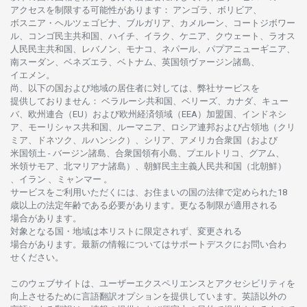
アクセスを
制限する
可能性があります
： アンゴラ、ボリビア、
ボスニア
・
ヘルツェゴビナ、ブルガリア、カメルーン、コートジボワー
ル、
コンゴ
民主共和国、ハイチ、イラク、ケニア、クウェート、
ラオス
人民民主共和国、レバノン、モナコ、ネパール、パプアニューギニア、
南
スーダン、ベネズエラ、ベトナム、
英国領
ヴァージン
諸島、
イエメン。
尚、
以下の
国および
地域の
居住者に
対しては、
弊社
サービスを
提供しておりません
：
ベラルーシ
共和国、ベリーズ、カナダ、キュー
バ、
欧州連合
（EU）
および
欧州経済領域
（EEA）加盟国、インドネシ
ア、
モーリシャス
共和国、ルーマニア、
ロシア
連邦および
占領地
（クリ
ミア、ドネツク、ルハンシク）、シリア、
アメリカ
合衆国
（および
米国領土
-
バージン
諸島、合衆国領有小島、プエルトリコ、グアム、
米領
サモア、
北
マリアナ
諸島）、
朝鮮民主主義人民共和国
（北朝鮮）
、イラン 、ミャンマー 。
サービスを
ご
利用いただくには、お
住まいの
国の
法律で
定められた
18
歳以上の
法定年齢である
必要があります。
更な
る
制限が
適用さ
れる
場合があります。
対象となる
国
・
地域は
本
リストに
限定さ
れず、
変更さ
れる
場合があります。
最新の
情報については
サポートデスクに
お
問い
合わ
せくださ
い。
このウェブサイトは、
ユーザーエクスペリエンスと
アクセシビリティを
向上さ
せるために
言語翻訳
オプションを
提供しています。
英語以外の