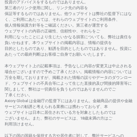
投資の
アドバイスを
するもの
では
ありません。
第三者の
リンク
使用に
関し、
リンク
先の
内容を
保証等するものではありません。
他
ウェブサイトは
弊社の
監督下にはな
く、
ご
利用に
あたっては、
それらの
ウェブサイトの
ご
利用条件、
個人情報保護方針等を
ご
確認ください。
第三者が
運営する
ウェブサイトの
内容の
正確性、信頼性や、それらをご
利用になったことにより
生じたいかな
る
損害についても、
弊社は
責任を
負いかね
ます。
本
ウェブサイトの
掲載内容は、
情報の
提供を
目的としたもの
であり、
勧誘を
目的としたもの
では
ありません。
投資に
あたっての
最終判断は
お
客様ご
自身でお
願いいたします。
本
ウェブサイト
上の
記載事項は、
予告なしに
内容が
変更又は
中止さ
れる
場合がございますので
予めご
了承ください。
掲載情報の
内容については
万全を
期しておりますが、
掲載さ
れた
情報の
誤りや
データの
ダウンロー
ド、
ウェブサイトの
不具合等に
よって
生じた
直接的及び
間接的障害等に
関し
まして、
弊社は
一切責任を
負うものではありませんのでご
了承ください
。
Axiory Global は
金融庁の
監督下にはありません。
金融商品の
提供や
金融
サービスの
勧誘と
考えられる
業務には
携わっておらず、
本
ウェブサイトは
日本に
居住さ
れて
いる
方を
対象としたもの
では
ございません。
また、
弊社の
サービスは、18
歳未満の
方は
ご
利用頂けません
。
以下の
国の
国籍を
保持する
方や
居住者に
対して、
弊社
サービスへの