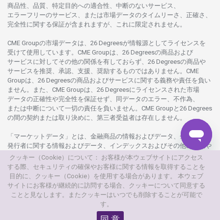
商品性、品質、
特定目的への
適合性、
中断のない
サービス、
エラーフリーの
サービス、
または
市場
データの
タイムリーさ、正確さ、
完全性に
関する
保証が
含まれますが、これに
限定さ
れません。
CME Groupの
市場
データは、26 Degreesが
情報源として
ライセンスを
受けて
使用しています。
CME Groupは、26 Degreesの
商品および
サービスに
対してその
他の
関係を
有しておらず、26 Degreesの
商品や
サービスを
推奨、承認、支援、
奨励するものではありません。
CME
Groupは、26 Degreesの
商品および
サービスに
関する
義務や
責任を
負い
ません。また、CME Groupは、26 Degreesに
ライセンスさ
れた
市場
データの
正確性や
完全性を
保証せず、
同
データの
エラー、不作為、
または
中断について
一切の
責任を
負いません。
CME Groupと26 Degrees
の
間の
契約または
取り
決めに、
第三者受益者は
存在し
ません。
「マーケットデータ」とは、
金融商品の
情報および
データ、
金融商品の
発行者に
関する
情報および
データ、
インデックスおよびその
他の
情報や
データを
指し、26 Degreesまたは26 Degrees
グループ
会社が
提供する
クッキー（Cookie）について： お客様が本ウェブサイトにアクセス
製品や
サービスの
一部として、
更新頻度を
問わ
ず
提供さ
れるものを
する際、セキュリティの確保やお客様に関する情報を取得することを
意味し
ます。
目的に、クッキー（Cookie）を使用する場合があります。 本ウェブ
サイトにお客様が継続的に訪問する場合、クッキーについて同意する
© 2026
本
ウェブサイトは、AXIORYが
所有
・
運営しています。
ことと見なします。またクッキーはいつでも削除することが可能で
す。
© AXIORYは、Axiory Global Ltd.の
商標です。
無断複写
・
転載を
禁じます。
同 意