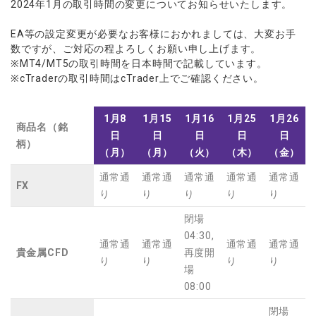
2024年1月の取引時間の変更についてお知らせいたします。
ウォレット口座
お知らせ
企業情報
NEW
AXIORYアプリ
日本時間表示インジケータ
貴金属CFD
取引時間
マーケットニュース
ストライク インジケータ
EA等の設定変更が必要なお客様におかれましては、大変お手
会社概要
ソフトコモディティCFD
取引計算シミュレーター
AXIORYポータル
NEW
English
コーポレートニュース
数ですが、ご対応の程よろしくお願い申し上げます。
MQLシグナル
NEW
役員紹介
バトルCFD
注文執行ポリシー
※MT4/MT5の取引時間を日本時間で記載しています。
日本語
口座開設する
キャンペーン
通貨インデックス
お問合せ
※cTraderの取引時間はcTrader上でご確認ください。
経済指標・予測カレンダー
عربى
トレードガイド
NEW
よくあるご質問
休眠口座と凍結口座
デモ口座を開設する
Русский
1月8
1月15
1月16
1月25
1月26
Español
商品名（銘
法人のお客様は
こちら
日
日
日
日
日
柄）
ไทย
（月）
（月）
（火）
（木）
（金）
Tiếng Việt
通常通
通常通
通常通
通常通
通常通
FX
り
り
り
り
り
閉場
04:30,
通常通
通常通
通常通
通常通
貴金属CFD
再度開
り
り
り
り
場
08:00
閉場