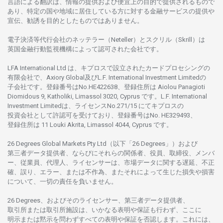
言語に
よる
翻訳は、
情報の
提供および
便宜上の
目的で
提供さ
れるもの
で
あり、
特定の
国や
地域に
居住している
方に
対する
金融
サービスの
提供や
宣伝、
勧誘を
目的としたもの
では
ありません。
電子決済等代行会社の
ネッテラー
（Neteller）と
スクリル
（Skrill）は
英国金融行動監視機構に
よって
認可さ
れた
会社です。
LFA International Ltd は、
キプロスで
設立さ
れた
カードプロセシングの
有限会社で、Axiory Global
及び
L.F. International Investment Limitedの
子会社です。
登録番号は
No.HE422638、
登録住所は
Aiolou Panagioti
Diomidous 9, Katholiki, Limassol 3020, Cyprus です。L.F. International
Investment Limitedは、
ライセンス
No.271/15 にて
キプロスの
投資会社として
許認可を
受けており、
登録番号は
No. HE329493、
登録住所は
11 Louki Akrita, Limassol 4044, Cyprus です。
26 Degrees Global Markets Pty Ltd（以下「26 Degrees」）
および
第三者
データ
提供者、ならびにそれらの関係者、役員、取締役、メンバ
ー、従業員、代理人、ライセンサーは、
市場
データに
関する
遅延、不正
確、誤り、エラー、
または
不作為、
またそれに
よって
生じた
損失や
損害
について、
一切の
責任を
負いません。
26 Degrees、
およびその
ライセンサー、
第三者
データ
提供者、
取引所または
取引所施設は、いかな
る
表明や
保証も
行わ
ず、
ここに
明示または
黙示を
問わ
ずすべての
表明や
保証を
否認し
ます。
これには、