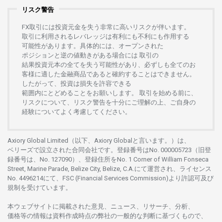
リスク警告
FX
取引には
投資元金を
失う
非常に
高い
リスクが
伴います。
取引に
利用さ
れる
レバレッジは
有利にも
不利にも
作用する
可能性があります。
具体的には、
オープンさ
れた
ポジションと
逆の
値動きがある
場合には
取引の
結果投資元本の
全てを
失う
可能性があり、
必ずしも
全てのお
客様に
適した
金融商品であると
確約することは
できません。
したがって、
投資は
損失を
許容できる
範囲内にとどめることを
お
願いします
。
取引を
始める
前に、
リスクについて、
リスク
警告を
十分に
ご
理解の
上、
ご
自身の
経験について
よく
考慮してください。
Axiory Global Limited（以下、Axiory Globalと言います。）は、
ベリーズで
設立さ
れた
合同会社です。
登録番号は
No. 000005723（旧登
録番号は、No. 127090）、
登録住所を
No. 1 Corner of William Fonseca
Street, Marine Parade, Belize City, Belize, C.A.にて
運営さ
れ、
ライセンス
No. 4496214
にて、FSC (Financial Services Commission)より
許認可及び
規制を
受けています。
本
ウェブサイトに
掲載さ
れた
意見、ニュース、リサーチ、分析、
価格等の
情報は
資料作成時点の
弊社の
一般的な
判断に
基づくもので、