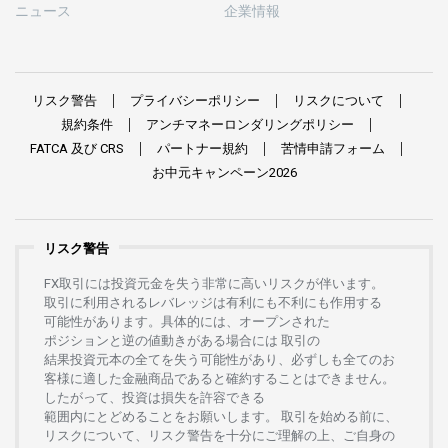
ニュース
企業情報
リスク
警告
プライバシーポリシー
リスクについて
規約条件
アンチマネーロンダリングポリシー
FATCA
及び
CRS
パートナー
規約
苦情申請
フォーム
お
中元
キャンペーン
2026
リスク警告
FX
取引には
投資元金を
失う
非常に
高い
リスクが
伴います。
取引に
利用さ
れる
レバレッジは
有利にも
不利にも
作用する
可能性があります。
具体的には、
オープンさ
れた
ポジションと
逆の
値動きがある
場合には
取引の
結果投資元本の
全てを
失う
可能性があり、
必ずしも
全てのお
客様に
適した
金融商品であると
確約することは
できません。
したがって、
投資は
損失を
許容できる
範囲内にとどめることを
お
願いします
。
取引を
始める
前に、
リスクについて、
リスク
警告を
十分に
ご
理解の
上、
ご
自身の