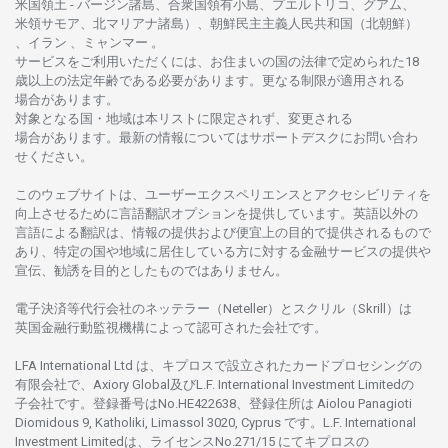
米国領土
-
バージン
諸島、合衆国領有小島、プエルトリコ、グアム、
米領
サモア、
北
マリアナ
諸島）、
朝鮮民主主義人民共和国
（北朝鮮）
、イラン 、ミャンマー 。
サービスを
ご
利用いただくには、お
住まいの
国の
法律で
定められた
18
歳以上の
法定年齢である
必要があります。
更な
る
制限が
適用さ
れる
場合があります。
対象となる
国
・
地域は
本
リストに
限定さ
れず、
変更さ
れる
場合があります。
最新の
情報については
サポートデスクに
お
問い
合わ
せくださ
い。
このウェブサイトは、
ユーザーエクスペリエンスと
アクセシビリティを
向上さ
せるために
言語翻訳
オプションを
提供しています。
英語以外の
言語に
よる
翻訳は、
情報の
提供および
便宜上の
目的で
提供さ
れるもの
で
あり、
特定の
国や
地域に
居住している
方に
対する
金融
サービスの
提供や
宣伝、
勧誘を
目的としたもの
では
ありません。
電子決済等代行会社の
ネッテラー
（Neteller）と
スクリル
（Skrill）は
英国金融行動監視機構に
よって
認可さ
れた
会社です。
LFA International Ltd は、
キプロスで
設立さ
れた
カードプロセシングの
有限会社で、Axiory Global
及び
L.F. International Investment Limitedの
子会社です。
登録番号は
No.HE422638、
登録住所は
Aiolou Panagioti
Diomidous 9, Katholiki, Limassol 3020, Cyprus です。L.F. International
Investment Limitedは、
ライセンス
No.271/15 にて
キプロスの