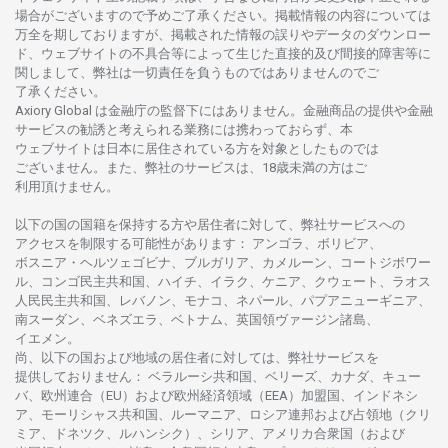
場合がございますので
予めご
了承ください。
掲載情報の
内容については
万全を
期しておりますが、
掲載さ
れた
情報の
誤りや
データの
ダウンロー
ド、
ウェブサイトの
不具合等に
よって
生じた
直接的及び
間接的障害等に
関し
まして、
弊社は
一切責任を
負うものではありませんのでご
了承ください
。
Axiory Global は
金融庁の
監督下にはありません。
金融商品の
提供や
金融
サービスの
勧誘と
考えられる
業務には
携わっておらず、
本
ウェブサイトは
日本に
居住さ
れて
いる
方を
対象としたもの
では
ございません。
また、
弊社の
サービスは、18
歳未満の
方は
ご
利用頂けません
。
以下の
国の
国籍を
保持する
方や
居住者に
対して、
弊社
サービスへの
アクセスを
制限する
可能性があります
： アンゴラ、ボリビア、
ボスニア
・
ヘルツェゴビナ、ブルガリア、カメルーン、コートジボワー
ル、
コンゴ
民主共和国、ハイチ、イラク、ケニア、クウェート、
ラオス
人民民主共和国、レバノン、モナコ、ネパール、パプアニューギニア、
南
スーダン、ベネズエラ、ベトナム、
英国領
ヴァージン
諸島、
イエメン。
尚、
以下の
国および
地域の
居住者に
対しては、
弊社
サービスを
提供しておりません
：
ベラルーシ
共和国、ベリーズ、カナダ、キュー
バ、
欧州連合
（EU）
および
欧州経済領域
（EEA）加盟国、インドネシ
ア、
モーリシャス
共和国、ルーマニア、
ロシア
連邦および
占領地
（クリ
ミア、ドネツク、ルハンシク）、シリア、
アメリカ
合衆国
（および