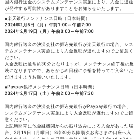
国内銀行送金のシステムメンテナンス実施により、入金に遅延
ウォレット口座
お知らせ
企業情報
NEW
AXIORYアプリ
日本時間表示インジケータ
貴金属CFD
取引時間
が発生する可能性がありますことをお知らせいたします。
マーケットニュース
ストライク インジケータ
会社概要
ソフトコモディティCFD
取引計算シミュレーター
AXIORYポータル
NEW
■楽天銀行メンテナンス日時（日本時間）
English
コーポレートニュース
MQLシグナル
NEW
役員紹介
2024年2月5日（月）午前1:00～午前7:00
バトルCFD
注文執行ポリシー
日本語
口座開設する
キャンペーン
2024年2月19日（月）午前0:00～午前7:00
通貨インデックス
お問合せ
経済指標・予測カレンダー
عربى
トレードガイド
NEW
よくあるご質問
休眠口座と凍結口座
国内銀行送金の決済会社の振込先銀行が楽天銀行の場合、シス
デモ口座を開設する
Русский
テムメンテナンス実施により入金反映が遅れますのでご留意く
Español
法人のお客様は
こちら
ださい。
ไทย
入金反映は通常約30分となりますが、メンテナンス終了後の反
映になりますので、あらかじめ日程に余裕を持ってご入金いた
Tiếng Việt
だけますようお願いいたします。
■Paypay銀行メンテナンス日時（日本時間）
2024年2月17日（土）午前2:00～午前7:30
国内銀行送金の決済会社の振込先銀行がPaypay銀行の場合、
システムメンテナンス実施により入金反映が遅れますのでご留
意ください。
上記時間帯に他金融機関からの振り込みによる入金があった場
合、2月19日（月曜日）8時30分以降順次お客さまの口座へ入