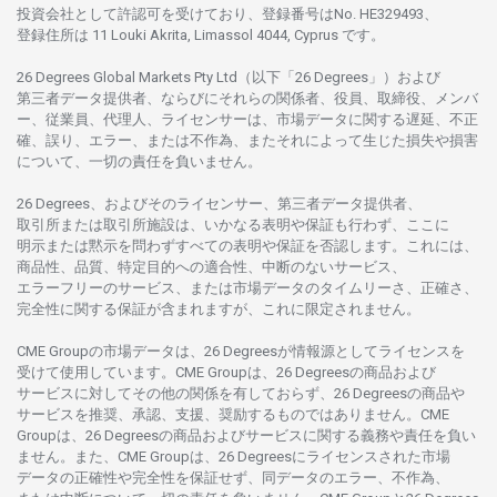
投資会社として
許認可を
受けており、
登録番号は
No. HE329493、
登録住所は
11 Louki Akrita, Limassol 4044, Cyprus です。
26 Degrees Global Markets Pty Ltd（以下「26 Degrees」）
および
第三者
データ
提供者、ならびにそれらの関係者、役員、取締役、メンバ
ー、従業員、代理人、ライセンサーは、
市場
データに
関する
遅延、不正
確、誤り、エラー、
または
不作為、
またそれに
よって
生じた
損失や
損害
について、
一切の
責任を
負いません。
26 Degrees、
およびその
ライセンサー、
第三者
データ
提供者、
取引所または
取引所施設は、いかな
る
表明や
保証も
行わ
ず、
ここに
明示または
黙示を
問わ
ずすべての
表明や
保証を
否認し
ます。
これには、
商品性、品質、
特定目的への
適合性、
中断のない
サービス、
エラーフリーの
サービス、
または
市場
データの
タイムリーさ、正確さ、
完全性に
関する
保証が
含まれますが、これに
限定さ
れません。
CME Groupの
市場
データは、26 Degreesが
情報源として
ライセンスを
受けて
使用しています。
CME Groupは、26 Degreesの
商品および
サービスに
対してその
他の
関係を
有しておらず、26 Degreesの
商品や
サービスを
推奨、承認、支援、
奨励するものではありません。
CME
Groupは、26 Degreesの
商品および
サービスに
関する
義務や
責任を
負い
ません。また、CME Groupは、26 Degreesに
ライセンスさ
れた
市場
データの
正確性や
完全性を
保証せず、
同
データの
エラー、不作為、