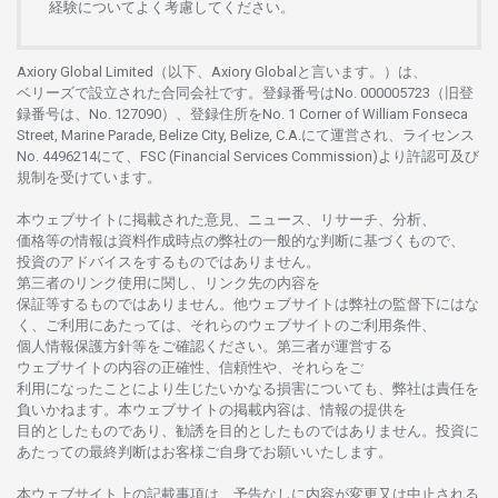
経験について
よく
考慮してください。
Axiory Global Limited（以下、Axiory Globalと言います。）は、
ベリーズで
設立さ
れた
合同会社です。
登録番号は
No. 000005723（旧登
録番号は、No. 127090）、
登録住所を
No. 1 Corner of William Fonseca
Street, Marine Parade, Belize City, Belize, C.A.にて
運営さ
れ、
ライセンス
No. 4496214
にて、FSC (Financial Services Commission)より
許認可及び
規制を
受けています。
本
ウェブサイトに
掲載さ
れた
意見、ニュース、リサーチ、分析、
価格等の
情報は
資料作成時点の
弊社の
一般的な
判断に
基づくもので、
投資の
アドバイスを
するもの
では
ありません。
第三者の
リンク
使用に
関し、
リンク
先の
内容を
保証等するものではありません。
他
ウェブサイトは
弊社の
監督下にはな
く、
ご
利用に
あたっては、
それらの
ウェブサイトの
ご
利用条件、
個人情報保護方針等を
ご
確認ください。
第三者が
運営する
ウェブサイトの
内容の
正確性、信頼性や、それらをご
利用になったことにより
生じたいかな
る
損害についても、
弊社は
責任を
負いかね
ます。
本
ウェブサイトの
掲載内容は、
情報の
提供を
目的としたもの
であり、
勧誘を
目的としたもの
では
ありません。
投資に
あたっての
最終判断は
お
客様ご
自身でお
願いいたします。
本
ウェブサイト
上の
記載事項は、
予告なしに
内容が
変更又は
中止さ
れる