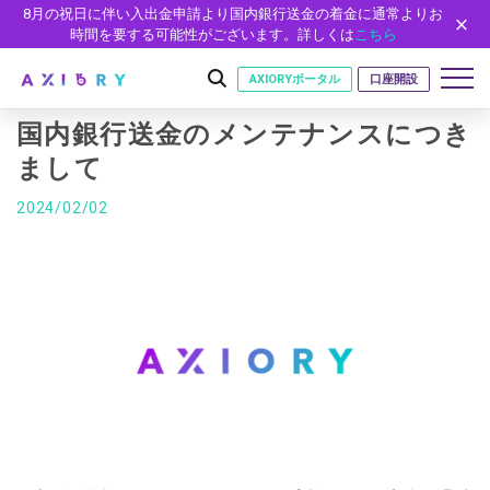
8月の祝日に伴い入出金申請より国内銀行送金の着金に通常よりお
時間を要する可能性がございます。詳しくは
こちら
AXIORYポータル
口座開設
国内銀行送金のメンテナンスにつき
まして
はじめに
2024/02/02
はじめに
取引
ライセンス
取引商品
取引条件
口座
安全性
FX（通貨ペア）
スプレッド・手数料
口座の種類
口座開設
プラットフォーム
現物株式
ゼロカットとロスカット
口座タイプ
口座開設フォーム
プラットフォーム
ツール
パートナー
ETF
スワップとロールオーバー
法人のお客様
必要書類
MT5
MT4/MT5 ヒストリカルデータ
パートナーシップ・プログラム
ニュース
株式CFD
入出金方法
ゼロ口座
開設方法
NEW
MT4
EA(エキスパートアドバイザー)
株価指数CFD
レバレッジ
NEW
イントロデュース・パートナープログラム（IP）
ニュースリリース
会社概要
デモ口座
cTrader
カスタムインジケーター
エネルギーCFD
約定率
特別・VIPプログラム
NEW