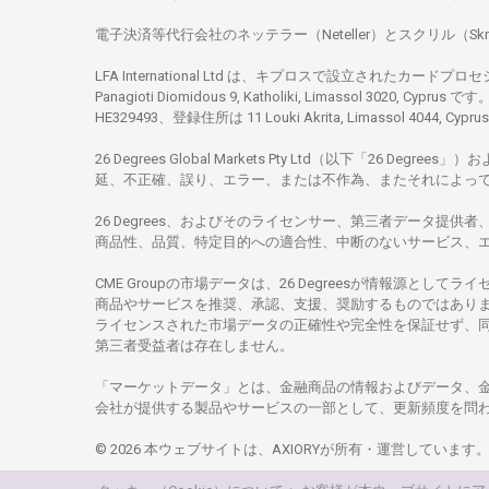
電子決済等代行会社の
ネッテラー
（Neteller）と
スクリル
（Skr
LFA International Ltd は、
キプロスで
設立さ
れた
カードプロセ
Panagioti Diomidous 9, Katholiki, Limassol 3020, Cyprus です。
HE329493、
登録住所は
11 Louki Akrita, Limassol 4044, Cyp
26 Degrees Global Markets Pty Ltd（以下「26 Degrees」）
お
延、不正確、誤り、エラー、
または
不作為、
またそれに
よっ
26 Degrees、
およびその
ライセンサー、
第三者
データ
提供者
商品性、品質、
特定目的への
適合性、
中断のない
サービス、
CME Groupの
市場
データは、26 Degreesが
情報源として
ライ
商品や
サービスを
推奨、承認、支援、
奨励するものではあり
ライセンスさ
れた
市場
データの
正確性や
完全性を
保証せず、
第三者受益者は
存在し
ません。
「マーケットデータ」とは、
金融商品の
情報および
データ、
会社が
提供する
製品や
サービスの
一部として、
更新頻度を
問
© 2026
本
ウェブサイトは、AXIORYが
所有
・
運営しています