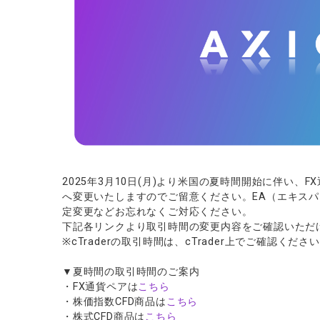
ソフトコモデ
バトルCFD
2025年3月10日(月)より米国の夏時間開始に伴い
へ変更いたしますのでご留意ください。EA（エキス
定変更などお忘れなくご対応ください。
下記各リンクより取引時間の変更内容をご確認いただ
※cTraderの取引時間は、cTrader上でご確認くださ
▼夏時間の取引時間のご案内
・FX通貨ペアは
こちら
・株価指数CFD商品は
こちら
・株式CFD商品は
こちら