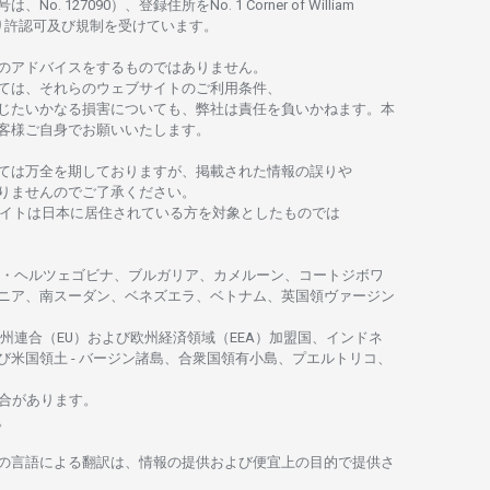
号は、No. 127090）、
登録住所を
No. 1 Corner of William
り
許認可及び
規制を
受けています。
の
アドバイスを
するもの
では
ありません。
ては、
それらの
ウェブサイトの
ご
利用条件、
じたいかな
る
損害についても、
弊社は
責任を
負いかね
ます。
本
客様ご
自身でお
願いいたします。
ては
万全を
期しておりますが、
掲載さ
れた
情報の
誤りや
りませんのでご
了承ください
。
イトは
日本に
居住さ
れて
いる
方を
対象としたもの
では
・
ヘルツェゴビナ、ブルガリア、カメルーン、コートジボワ
ニア、
南
スーダン、ベネズエラ、ベトナム、
英国領
ヴァージン
州連合
（EU）
および
欧州経済領域
（EEA）加盟国、インドネ
び
米国領土
-
バージン
諸島、合衆国領有小島、プエルトリコ、
合があります。
。
の
言語に
よる
翻訳は、
情報の
提供および
便宜上の
目的で
提供さ