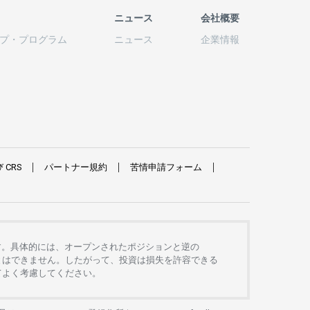
ニュース
会社概要
プ
・
プログラム
ニュース
企業情報
び
CRS
パートナー
規約
苦情申請
フォーム
す。
具体的には、
オープンさ
れた
ポジションと
逆の
とは
できません。したがって、
投資は
損失を
許容できる
て
よく
考慮してください。