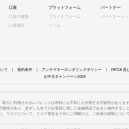
口座
プラットフォーム
パートナー
口座の
種類
プラットフォーム
パートナーシッ
口座開設
ツール
ついて
規約条件
アンチマネーロンダリングポリシー
FATCA
及
お
中元
キャンペーン
2026
。
取引に
利用さ
れる
レバレッジは
有利にも
不利にも
作用する
可能性がありま
可能性があり、
必ずしも
全てのお
客様に
適した
金融商品であると
確約するこ
に、リスクについて、
リスク
警告を
十分に
ご
理解の
上、
ご
自身の
経験につい