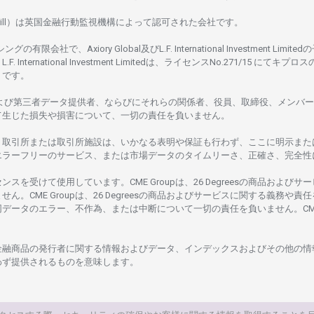
ill）は
英国金融行動監視機構に
よって
認可さ
れた
会社です。
シングの
有限会社で、Axiory Global
及び
L.F. International Investment Limitedの
L.F. International Investment Limitedは、
ライセンス
No.271/15 にて
キプロス
rus です。
よび
第三者
データ
提供者、ならびにそれらの関係者、役員、取締役、メンバー
て
生じた
損失や
損害について、
一切の
責任を
負いません。
、
取引所または
取引所施設は、いかな
る
表明や
保証も
行わ
ず、
ここに
明示また
エラーフリーの
サービス、
または
市場
データの
タイムリーさ、正確さ、
完全性
センスを
受けて
使用しています。
CME Groupは、26 Degreesの
商品および
サー
ません。
CME Groupは、26 Degreesの
商品および
サービスに
関する
義務や
責任
同
データの
エラー、不作為、
または
中断について
一切の
責任を
負いません。
CM
金融商品の
発行者に
関する
情報および
データ、
インデックスおよびその
他の
情
わ
ず
提供さ
れるものを
意味し
ます。
。