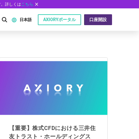
す。詳しくは
こちら
AXIORYポータル
口座開設
日本語
English
P）
日本語
عربى
Русский
問
Español
ไทย
Tiếng Việt
【重要】株式CFDにおける三井住
友トラスト・ホールディングス