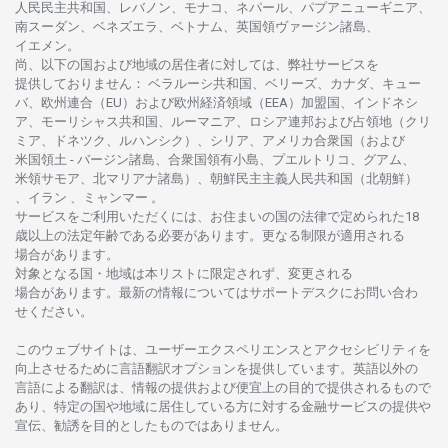
人民民主共和国、レバノン、モナコ、ネパール、パプアニューギニア、
南
スーダン、ベネズエラ、ベトナム、
英国領
ヴァージン
諸島、
イエメン。
尚、
以下の
国および
地域の
居住者に
対しては、
弊社
サービスを
提供しておりません
：
ベラルーシ
共和国、ベリーズ、カナダ、キュー
バ、
欧州連合
（EU）
および
欧州経済領域
（EEA）加盟国、インドネシ
ア、
モーリシャス
共和国、ルーマニア、
ロシア
連邦および
占領地
（クリ
ミア、ドネツク、ルハンシク）、シリア、
アメリカ
合衆国
（および
米国領土
-
バージン
諸島、合衆国領有小島、プエルトリコ、グアム、
米領
サモア、
北
マリアナ
諸島）、
朝鮮民主主義人民共和国
（北朝鮮）
、イラン 、ミャンマー 。
サービスを
ご
利用いただくには、お
住まいの
国の
法律で
定められた
18
歳以上の
法定年齢である
必要があります。
更な
る
制限が
適用さ
れる
場合があります。
対象となる
国
・
地域は
本
リストに
限定さ
れず、
変更さ
れる
場合があります。
最新の
情報については
サポートデスクに
お
問い
合わ
せくださ
い。
このウェブサイトは、
ユーザーエクスペリエンスと
アクセシビリティを
向上さ
せるために
言語翻訳
オプションを
提供しています。
英語以外の
言語に
よる
翻訳は、
情報の
提供および
便宜上の
目的で
提供さ
れるもの
で
あり、
特定の
国や
地域に
居住している
方に
対する
金融
サービスの
提供や
宣伝、
勧誘を
目的としたもの
では
ありません。