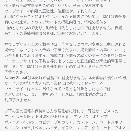
個人情報保護方針等を
ご
確認ください。
第三者が
運営する
ウェブサイトの
内容の
正確性、信頼性や、それらをご
利用になったことにより
生じたいかな
る
損害についても、
弊社は
責任を
負いかね
ます。
本
ウェブサイトの
掲載内容は、
情報の
提供を
目的としたもの
であり、
勧誘を
目的としたもの
では
ありません。
投資に
あたっての
最終判断は
お
客様ご
自身でお
願いいたします。
本
ウェブサイト
上の
記載事項は、
予告なしに
内容が
変更又は
中止さ
れる
場合がございますので
予めご
了承ください。
掲載情報の
内容については
万全を
期しておりますが、
掲載さ
れた
情報の
誤りや
データの
ダウンロー
ド、
ウェブサイトの
不具合等に
よって
生じた
直接的及び
間接的障害等に
関し
まして、
弊社は
一切責任を
負うものではありませんのでご
了承ください
。
Axiory Global は
金融庁の
監督下にはありません。
金融商品の
提供や
金融
サービスの
勧誘と
考えられる
業務には
携わっておらず、
本
ウェブサイトは
日本に
居住さ
れて
いる
方を
対象としたもの
では
ございません。
また、
弊社の
サービスは、18
歳未満の
方は
ご
利用頂けません
。
以下の
国の
国籍を
保持する
方や
居住者に
対して、
弊社
サービスへの
アクセスを
制限する
可能性があります
： アンゴラ、ボリビア、
ボスニア
・
ヘルツェゴビナ、ブルガリア、カメルーン、コートジボワー
ル、
コンゴ
民主共和国、ハイチ、イラク、ケニア、クウェート、
ラオス