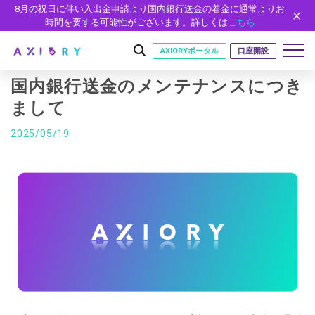
8月の祝日に伴い入出金申請より国内銀行送金の着金に通常よりお
時間を要する可能性がございます。詳しくは
こちら
AXIORYポータル
口座開設
国内銀行送金のメンテナンスにつき
まして
はじめに
2025/05/19
はじめに
取引
ライセンス
取引商品
取引条件
口座
安全性
FX（通貨ペア）
スプレッド・手数料
口座の種類
口座開設
プラットフォーム
現物株式
ゼロカットとロスカット
口座タイプ
口座開設フォーム
プラットフォーム
ツール
パートナー
ETF
スワップとロールオーバー
法人のお客様
必要書類
MT5
MT4/MT5 ヒストリカルデータ
パートナーシップ・プログラム
ニュース
株式CFD
入出金方法
ゼロ口座
開設方法
NEW
MT4
EA(エキスパートアドバイザー)
株価指数CFD
レバレッジ
NEW
イントロデュース・パートナープログラム（IP）
ニュースリリース
会社概要
デモ口座
cTrader
カスタムインジケーター
エネルギーCFD
約定率
特別・VIPプログラム
NEW