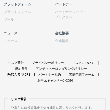
プラットフォーム
パートナー
プラットフォーム
パートナーシップ
・
プログラム
ツール
ニュース
会社概要
ニュース
企業情報
リスク
警告
プライバシーポリシー
リスクについて
規約条件
アンチマネーロンダリングポリシー
FATCA
及び
CRS
パートナー
規約
苦情申請
フォーム
お
中元
キャンペーン
2026
リスク警告
FX
取引には
投資元金を
失う
非常に
高い
リスクが
伴います。