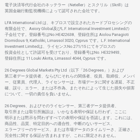
電子決済等代行会社の
ネッテラー
（Neteller）と
スクリル
（Skrill）は
英国金融行動監視機構に
よって
認可さ
れた
会社です。
LFA International Ltd は、
キプロスで
設立さ
れた
カードプロセシングの
有限会社で、Axiory Global
及び
L.F. International Investment Limitedの
子会社です。
登録番号は
No.HE422638、
登録住所は
Aiolou Panagioti
Diomidous 9, Katholiki, Limassol 3020, Cyprus です。L.F. International
Investment Limitedは、
ライセンス
No.271/15 にて
キプロスの
投資会社として
許認可を
受けており、
登録番号は
No. HE329493、
登録住所は
11 Louki Akrita, Limassol 4044, Cyprus です。
26 Degrees Global Markets Pty Ltd（以下「26 Degrees」）
および
第三者
データ
提供者、ならびにそれらの関係者、役員、取締役、メンバ
ー、従業員、代理人、ライセンサーは、
市場
データに
関する
遅延、不正
確、誤り、エラー、
または
不作為、
またそれに
よって
生じた
損失や
損害
について、
一切の
責任を
負いません。
26 Degrees、
およびその
ライセンサー、
第三者
データ
提供者、
取引所または
取引所施設は、いかな
る
表明や
保証も
行わ
ず、
ここに
明示または
黙示を
問わ
ずすべての
表明や
保証を
否認し
ます。
これには、
商品性、品質、
特定目的への
適合性、
中断のない
サービス、
エラーフリーの
サービス、
または
市場
データの
タイムリーさ、正確さ、
完全性に
関する
保証が
含まれますが、これに
限定さ
れません。