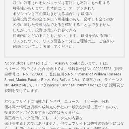
取引に
利用さ
れる
レバレッジは
有利にも
不利にも
作用する
可能性があります。
具体的には、
オープンさ
れた
ポジションと
逆の
値動きがある
場合には
取引の
結果投資元本の
全てを
失う
可能性があり、
必ずしも
全てのお
客様に
適した
金融商品であると
確約することは
できません。
したがって、
投資は
損失を
許容できる
範囲内にとどめることを
お
願いします
。
取引を
始める
前に、
リスクについて、
リスク
警告を
十分に
ご
理解の
上、
ご
自身の
経験について
よく
考慮してください。
Axiory Global Limited（以下、Axiory Globalと言います。）は、
ベリーズで
設立さ
れた
合同会社です。
登録番号は
No. 000005723（旧登
録番号は、No. 127090）、
登録住所を
No. 1 Corner of William Fonseca
Street, Marine Parade, Belize City, Belize, C.A.にて
運営さ
れ、
ライセンス
No. 4496214
にて、FSC (Financial Services Commission)より
許認可及び
規制を
受けています。
本
ウェブサイトに
掲載さ
れた
意見、ニュース、リサーチ、分析、
価格等の
情報は
資料作成時点の
弊社の
一般的な
判断に
基づくもので、
投資の
アドバイスを
するもの
では
ありません。
第三者の
リンク
使用に
関し、
リンク
先の
内容を
保証等するものではありません。
他
ウェブサイトは
弊社の
監督下にはな
く、
ご
利用に
あたっては、
それらの
ウェブサイトの
ご
利用条件、