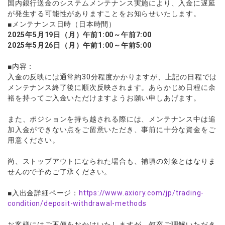
国内銀行送金のシステムメンテナンス実施により、入金に遅延
ウォレット口座
お知らせ
企業情報
NEW
AXIORYアプリ
日本時間表示インジケータ
貴金属CFD
取引時間
が発生する可能性がありますことをお知らせいたします。
マーケットニュース
ストライク インジケータ
■メンテナンス日時（日本時間）
会社概要
ソフトコモディティCFD
取引計算シミュレーター
AXIORYポータル
NEW
English
コーポレートニュース
2025年5月19日（月）午前1:00～午前7:00
MQLシグナル
NEW
役員紹介
バトルCFD
注文執行ポリシー
2025年5月26日（月）午前1:00～午前5:00
日本語
口座開設する
キャンペーン
通貨インデックス
お問合せ
経済指標・予測カレンダー
عربى
トレードガイド
NEW
■内容：
よくあるご質問
休眠口座と凍結口座
デモ口座を開設する
Русский
入金の反映には通常約30分程度かかりますが、上記の日程では
メンテナンス終了後に順次反映されます。あらかじめ日程に余
Español
法人のお客様は
こちら
裕を持ってご入金いただけますようお願い申しあげます。
ไทย
Tiếng Việt
また、ポジションを持ち越される際には、メンテナンス中は追
加入金ができない点をご留意いただき、事前に十分な資金をご
用意ください。
尚、ストップアウトになられた場合も、補填の対象とはなりま
せんので予めご了承ください。
■入出金詳細ページ：
https://www.axiory.
com/jp/trading-
condition/
deposit-withdrawal-methods
お客様にはご不便をおかけいたしますが、何卒ご理解いただき