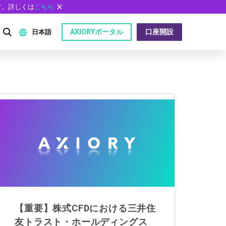
す。詳しくは
こちら
AXIORYポータル
口座開設
日本語
English
P）
日本語
عربى
Русский
問
Español
ไทย
Tiếng Việt
【重要】株式CFDにおける三井住
友トラスト・ホールディングス