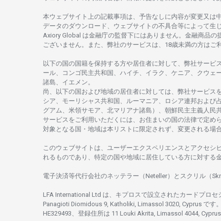
本
ウェブサイト
上の
記載事項は、
予告なしに
内容が
変更又は
データの
ダウンロード、
ウェブサイトの
不具合等に
よって
生
Axiory Global は
金融庁の
監督下にはありません。
金融商品の
ございません。
また、
弊社の
サービスは、18
歳未満の
方は
ご
以下の
国の
国籍を
保持する
方や
居住者に
対して、
弊社
サービ
ール、
コンゴ
民主共和国、ハイチ、イラク、ケニア、クウェ
諸島、
イエメン。
尚、
以下の
国および
地域の
居住者に
対しては、
弊社
サービス
シア、
モーリシャス
共和国、ルーマニア、
ロシア
連邦および
グアム、
米領
サモア、
北
マリアナ
諸島）、
朝鮮民主主義人民
サービスを
ご
利用いただくには、お
住まいの
国の
法律で
定め
対象となる
国
・
地域は
本
リストに
限定さ
れず、
変更さ
れる
場
このウェブサイトは、
ユーザーエクスペリエンスと
アクセシ
れるもの
であり、
特定の
国や
地域に
居住している
方に
対する
電子決済等代行会社の
ネッテラー
（Neteller）と
スクリル
（Skr
LFA International Ltd は、
キプロスで
設立さ
れた
カードプロセ
Panagioti Diomidous 9, Katholiki, Limassol 3020, Cyprus です。
HE329493、
登録住所は
11 Louki Akrita, Limassol 4044, Cyp