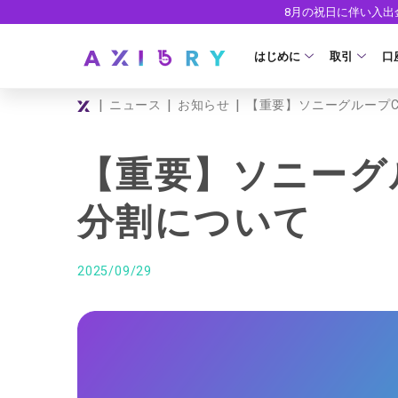
8月の祝日に伴い入
はじめに
取引
口
|
|
|
ニュース
お知らせ
【重要】ソニーグループC
取引商品
はじめに
ライセンス
FX（通貨ペ
口
【重要】ソニーグ
安全性
現物株式
法
分割について
ETF
ゼ
株式CFD
デ
2025/09/29
株価指数CF
ウ
エネルギーC
貴金属CFD