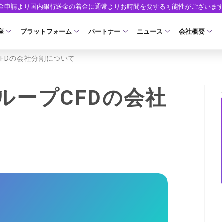
出金申請より国内銀行送金の着金に通常よりお時間を要する可能性がございま
座
プラットフォーム
パートナー
ニュース
会社概要
FDの会社分割について
口座の種類
プラットフォーム
パートナーシップ・プログラム
取引条件
口座開設
ツール
ニュースリリース
企業情報
ア）
座タイプ
MT5
イントロデュース・パートナープログラム（I
スプレッド・手数料
口座開設フォーム
MT4/MT5 ヒストリカルデータ
お知らせ
会社概要
ループCFDの会社
人のお客様
MT4
特別・VIPプログラム
ゼロカットとロスカット
必要書類
EA(エキスパートアドバイザー)
マーケットニュース
役員紹介
NEW
ロ口座
cTrader
スワップとロールオーバー
開設方法
カスタムインジケーター
コーポレートニュース
お問合せ
NEW
AXIORYアプリ
入出金方法
日本時間表示インジケータ
キャンペーン
よくあるご質
モ口座
D
レバレッジ
ストライク インジケータ
トレードガイド
ォレット口座
NEW
NEW
NEW
AXIORYポータル
FD
MQLシグナル
約定率
NEW
取引時間
通貨インデックス