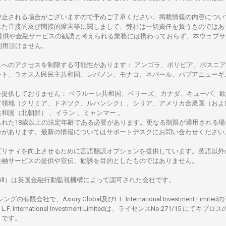
中止さ
れる
場合がございますので
予めご
了承ください。
掲載情報の
内容につい
じた
直接的及び
間接的障害等に
関し
まして、
弊社は
一切責任を
負うものではあ
提供や
金融
サービスの
勧誘と
考えられる
業務には
携わっておらず、
本
ウェブサ
利用頂けません
。
スへの
アクセスを
制限する
可能性があります
： アンゴラ、ボリビア、
ボスニア
ート、
ラオス
人民民主共和国、レバノン、モナコ、ネパール、パプアニューギ
を
提供しておりません
：
ベラルーシ
共和国、ベリーズ、カナダ、キューバ、
欧
占領地
（クリミア、ドネツク、ルハンシク）、シリア、
アメリカ
合衆国
（およ
共和国
（北朝鮮） 、イラン 、ミャンマー 。
られた
18
歳以上の
法定年齢である
必要があります。
更な
る
制限が
適用さ
れる
場
合があります。
最新の
情報については
サポートデスクに
お
問い
合わ
せくださ
い
ビリティを
向上さ
せるために
言語翻訳
オプションを
提供しています。
英語以外
金融
サービスの
提供や
宣伝、
勧誘を
目的としたもの
では
ありません。
ill）は
英国金融行動監視機構に
よって
認可さ
れた
会社です。
シングの
有限会社で、Axiory Global
及び
L.F. International Investment Limitedの
L.F. International Investment Limitedは、
ライセンス
No.271/15 にて
キプロス
rus です。