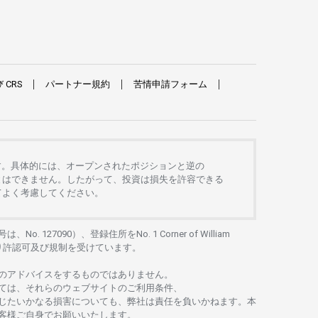
び
CRS
パートナー
規約
苦情申請
フォーム
す。
具体的には、
オープンさ
れた
ポジションと
逆の
とは
できません。したがって、
投資は
損失を
許容できる
て
よく
考慮してください。
号は、No. 127090）、
登録住所を
No. 1 Corner of William
り
許認可及び
規制を
受けています。
の
アドバイスを
するもの
では
ありません。
ては、
それらの
ウェブサイトの
ご
利用条件、
じたいかな
る
損害についても、
弊社は
責任を
負いかね
ます。
本
客様ご
自身でお
願いいたします。