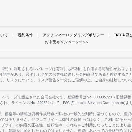
ついて
規約条件
アンチマネーロンダリングポリシー
FATCA
及
お
中元
キャンペーン
2026
。
取引に
利用さ
れる
レバレッジは
有利にも
不利にも
作用する
可能性がありま
可能性があり、
必ずしも
全てのお
客様に
適した
金融商品であると
確約するこ
に、リスクについて、
リスク
警告を
十分に
ご
理解の
上、
ご
自身の
経験につい
は、
ベリーズで
設立さ
れた
合同会社です。
登録番号は
No. 000005723（旧登録番
さ
れ、
ライセンス
No. 4496214
にて、FSC (Financial Services Commission)よ
析、
価格等の
情報は
資料作成時点の
弊社の
一般的な
判断に
基づくもので、
投資
のではありません。
他
ウェブサイトは
弊社の
監督下にはな
く、
ご
利用に
あたっ
ェブサイトの
内容の
正確性、信頼性や、それらをご
利用になったことにより
生
あり、
勧誘を
目的としたもの
では
ありません。
投資に
あたっての
最終判断は
お