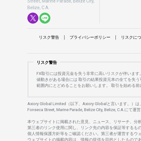
Street, Marine Parade, Belize City,
Belize, C.A.
リスク
警告
プライバシーポリシー
リスクに
リスク警告
FX
取引には
投資元金を
失う
非常に
高い
リスクが
伴います
値動きがある
場合には
取引の
結果投資元本の
全てを
失う
範囲内にとどめることを
お
願いします
。
取引を
始める
前
Axiory Global Limited（以下、Axiory Globalと言います。）
Fonseca Street, Marine Parade, Belize City, Belize, C.A.にて
運営
本
ウェブサイトに
掲載さ
れた
意見、ニュース、リサーチ、分
第三者の
リンク
使用に
関し、
リンク
先の
内容を
保証等するも
個人情報保護方針等を
ご
確認ください。
第三者が
運営する
ウ
ウェブサイトの
掲載内容は、
情報の
提供を
目的としたもの
で