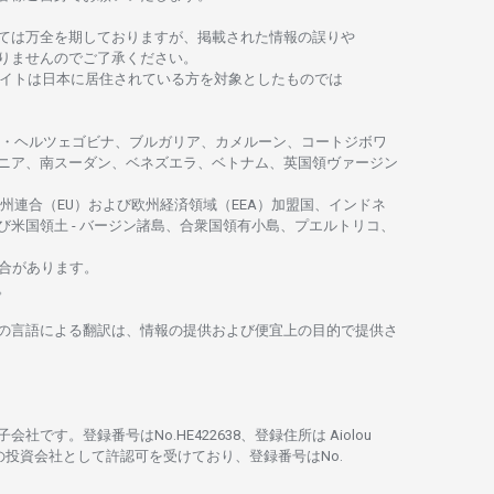
ては
万全を
期しておりますが、
掲載さ
れた
情報の
誤りや
りませんのでご
了承ください
。
イトは
日本に
居住さ
れて
いる
方を
対象としたもの
では
・
ヘルツェゴビナ、ブルガリア、カメルーン、コートジボワ
ニア、
南
スーダン、ベネズエラ、ベトナム、
英国領
ヴァージン
州連合
（EU）
および
欧州経済領域
（EEA）加盟国、インドネ
び
米国領土
-
バージン
諸島、合衆国領有小島、プエルトリコ、
合があります。
。
の
言語に
よる
翻訳は、
情報の
提供および
便宜上の
目的で
提供さ
子会社です。
登録番号は
No.HE422638、
登録住所は
Aiolou
の
投資会社として
許認可を
受けており、
登録番号は
No.