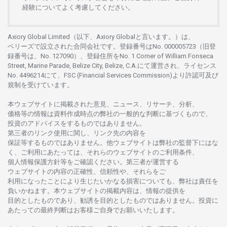
経験について
よく
考慮してください。
Axiory Global Limited（以下、Axiory Globalと言います。）は、
ベリーズで
設立さ
れた
合同会社です。
登録番号は
No. 000005723（旧登
録番号は、No. 127090）、
登録住所を
No. 1 Corner of William Fonseca
Street, Marine Parade, Belize City, Belize, C.A.にて
運営さ
れ、
ライセンス
No. 4496214
にて、FSC (Financial Services Commission)より
許認可及び
規制を
受けています。
本
ウェブサイトに
掲載さ
れた
意見、ニュース、リサーチ、分析、
価格等の
情報は
資料作成時点の
弊社の
一般的な
判断に
基づくもので、
投資の
アドバイスを
するもの
では
ありません。
第三者の
リンク
使用に
関し、
リンク
先の
内容を
保証等するものではありません。
他
ウェブサイトは
弊社の
監督下にはな
く、
ご
利用に
あたっては、
それらの
ウェブサイトの
ご
利用条件、
個人情報保護方針等を
ご
確認ください。
第三者が
運営する
ウェブサイトの
内容の
正確性、信頼性や、それらをご
利用になったことにより
生じたいかな
る
損害についても、
弊社は
責任を
負いかね
ます。
本
ウェブサイトの
掲載内容は、
情報の
提供を
目的としたもの
であり、
勧誘を
目的としたもの
では
ありません。
投資に
あたっての
最終判断は
お
客様ご
自身でお
願いいたします。