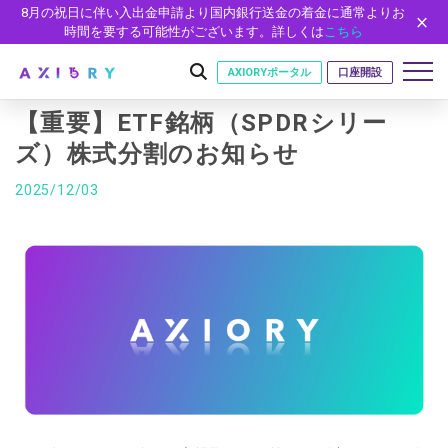
8月の祝日に伴い入出金申請より国内銀行送金の着金に通常よりお
時間を要する可能性がございます。詳しくは
こちら
AXIORYポータル
口座開設
【重要】ETF銘柄（SPDRシリー
ズ）株式分割のお知らせ
はじめに
2025/12/03
はじめに
取引
ライセンス
取引商品
取引条件
口座
安全性
FX（通貨ペア）
スプレッド・手数料
口座の種類
口座開設
プラットフォーム
現物株式
ゼロカットとロスカット
口座タイプ
口座開設フォーム
プラットフォーム
ツール
パートナー
ETF
スワップとロールオーバー
法人のお客様
必要書類
MT5
MT4/MT5 ヒストリカルデータ
パートナーシップ・プログラム
ニュース
株式CFD
入出金方法
ゼロ口座
開設方法
NEW
MT4
EA(エキスパートアドバイザー)
株価指数CFD
レバレッジ
NEW
イントロデュース・パートナープログラム（IP）
ニュースリリース
会社概要
デモ口座
cTrader
カスタムインジケーター
エネルギーCFD
約定率
特別・VIPプログラム
NEW