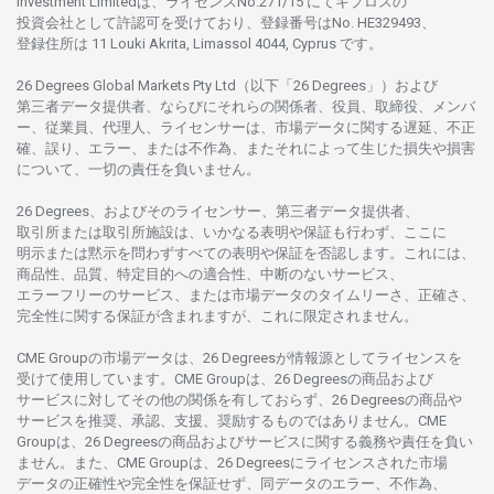
Investment Limitedは、
ライセンス
No.271/15 にて
キプロスの
投資会社として
許認可を
受けており、
登録番号は
No. HE329493、
登録住所は
11 Louki Akrita, Limassol 4044, Cyprus です。
26 Degrees Global Markets Pty Ltd（以下「26 Degrees」）
および
第三者
データ
提供者、ならびにそれらの関係者、役員、取締役、メンバ
ー、従業員、代理人、ライセンサーは、
市場
データに
関する
遅延、不正
確、誤り、エラー、
または
不作為、
またそれに
よって
生じた
損失や
損害
について、
一切の
責任を
負いません。
26 Degrees、
およびその
ライセンサー、
第三者
データ
提供者、
取引所または
取引所施設は、いかな
る
表明や
保証も
行わ
ず、
ここに
明示または
黙示を
問わ
ずすべての
表明や
保証を
否認し
ます。
これには、
商品性、品質、
特定目的への
適合性、
中断のない
サービス、
エラーフリーの
サービス、
または
市場
データの
タイムリーさ、正確さ、
完全性に
関する
保証が
含まれますが、これに
限定さ
れません。
CME Groupの
市場
データは、26 Degreesが
情報源として
ライセンスを
受けて
使用しています。
CME Groupは、26 Degreesの
商品および
サービスに
対してその
他の
関係を
有しておらず、26 Degreesの
商品や
サービスを
推奨、承認、支援、
奨励するものではありません。
CME
Groupは、26 Degreesの
商品および
サービスに
関する
義務や
責任を
負い
ません。また、CME Groupは、26 Degreesに
ライセンスさ
れた
市場
データの
正確性や
完全性を
保証せず、
同
データの
エラー、不作為、