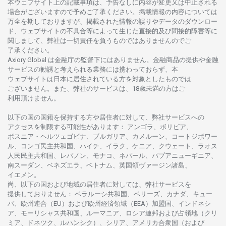
本
ウェブサイト
上の
記載事項は、
予告なしに
内容が
変更又は
中止さ
れる
場合がございますので
予めご
了承ください。
掲載情報の
内容については
万全を
期しておりますが、
掲載さ
れた
情報の
誤りや
データの
ダウンロー
ド、
ウェブサイトの
不具合等に
よって
生じた
直接的及び
間接的障害等に
関し
まして、
弊社は
一切責任を
負うものではありませんのでご
了承ください
。
Axiory Global は
金融庁の
監督下にはありません。
金融商品の
提供や
金融
サービスの
勧誘と
考えられる
業務には
携わっておらず、
本
ウェブサイトは
日本に
居住さ
れて
いる
方を
対象としたもの
では
ございません。
また、
弊社の
サービスは、18
歳未満の
方は
ご
利用頂けません
。
以下の
国の
国籍を
保持する
方や
居住者に
対して、
弊社
サービスへの
アクセスを
制限する
可能性があります
： アンゴラ、ボリビア、
ボスニア
・
ヘルツェゴビナ、ブルガリア、カメルーン、コートジボワー
ル、
コンゴ
民主共和国、ハイチ、イラク、ケニア、クウェート、
ラオス
人民民主共和国、レバノン、モナコ、ネパール、パプアニューギニア、
南
スーダン、ベネズエラ、ベトナム、
英国領
ヴァージン
諸島、
イエメン。
尚、
以下の
国および
地域の
居住者に
対しては、
弊社
サービスを
提供しておりません
：
ベラルーシ
共和国、ベリーズ、カナダ、キュー
バ、
欧州連合
（EU）
および
欧州経済領域
（EEA）加盟国、インドネシ
ア、
モーリシャス
共和国、ルーマニア、
ロシア
連邦および
占領地
（クリ
ミア、ドネツク、ルハンシク）、シリア、
アメリカ
合衆国
（および