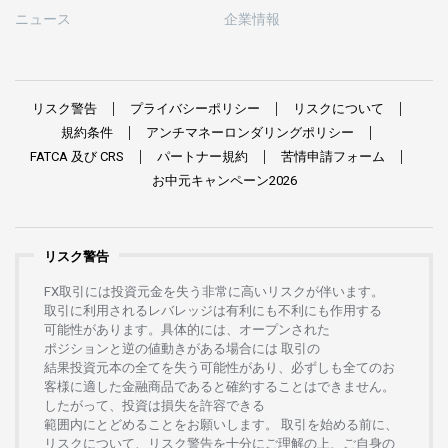
ニュース
企業情報
リスク
警告
プライバシーポリシー
リスクについて
規約条件
アンチマネーロンダリングポリシー
FATCA
及び
CRS
パートナー
規約
苦情申請
フォーム
お
中元
キャンペーン
2026
リスク警告
FX
取引には
投資元金を
失う
非常に
高い
リスクが
伴います。
取引に
利用さ
れる
レバレッジは
有利にも
不利にも
作用する
可能性があります。
具体的には、
オープンさ
れた
ポジションと
逆の
値動きがある
場合には
取引の
結果投資元本の
全てを
失う
可能性があり、
必ずしも
全てのお
客様に
適した
金融商品であると
確約することは
できません。
したがって、
投資は
損失を
許容できる
範囲内にとどめることを
お
願いします
。
取引を
始める
前に、
リスクについて、
リスク
警告を
十分に
ご
理解の
上、
ご
自身の