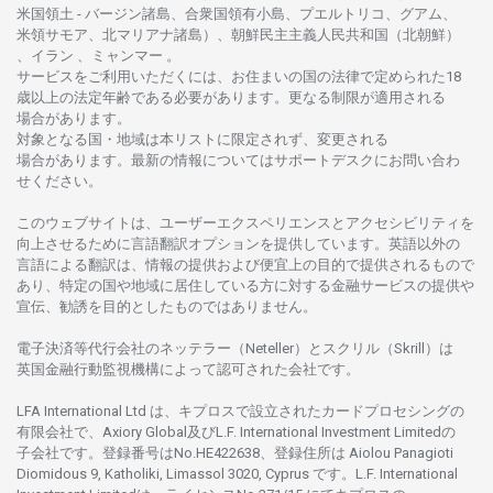
米国領土
-
バージン
諸島、合衆国領有小島、プエルトリコ、グアム、
米領
サモア、
北
マリアナ
諸島）、
朝鮮民主主義人民共和国
（北朝鮮）
、イラン 、ミャンマー 。
サービスを
ご
利用いただくには、お
住まいの
国の
法律で
定められた
18
歳以上の
法定年齢である
必要があります。
更な
る
制限が
適用さ
れる
場合があります。
対象となる
国
・
地域は
本
リストに
限定さ
れず、
変更さ
れる
場合があります。
最新の
情報については
サポートデスクに
お
問い
合わ
せくださ
い。
このウェブサイトは、
ユーザーエクスペリエンスと
アクセシビリティを
向上さ
せるために
言語翻訳
オプションを
提供しています。
英語以外の
言語に
よる
翻訳は、
情報の
提供および
便宜上の
目的で
提供さ
れるもの
で
あり、
特定の
国や
地域に
居住している
方に
対する
金融
サービスの
提供や
宣伝、
勧誘を
目的としたもの
では
ありません。
電子決済等代行会社の
ネッテラー
（Neteller）と
スクリル
（Skrill）は
英国金融行動監視機構に
よって
認可さ
れた
会社です。
LFA International Ltd は、
キプロスで
設立さ
れた
カードプロセシングの
有限会社で、Axiory Global
及び
L.F. International Investment Limitedの
子会社です。
登録番号は
No.HE422638、
登録住所は
Aiolou Panagioti
Diomidous 9, Katholiki, Limassol 3020, Cyprus です。L.F. International