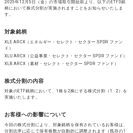
2025年12月5日（金）の市場取引開始前より、以下のETF3銘
ウォレット口座
お知らせ
企業情報
NEW
AXIORYアプリ
日本時間表示インジケータ
貴金属CFD
取引時間
柄において株式分割が実施されますことをお知らせいたしま
マーケットニュース
ストライク インジケータ
す。
会社概要
ソフトコモディティCFD
取引計算シミュレーター
AXIORYポータル
NEW
English
コーポレートニュース
MQLシグナル
NEW
役員紹介
バトルCFD
注文執行ポリシー
日本語
口座開設する
キャンペーン
対象銘柄
通貨インデックス
お問合せ
経済指標・予測カレンダー
عربى
トレードガイド
NEW
よくあるご質問
XLE.ARCX（エネルギー・セレクト・セクター SPDR ファン
休眠口座と凍結口座
デモ口座を開設する
Русский
ド）
Español
法人のお客様は
こちら
XLU.ARCX（公益事業・セレクト・セクター SPDR ファンド）
ไทย
XLB.ARCX（素材・セレクト・セクター SPDR ファンド）
Tiếng Việt
株式分割の内容
対象のETF銘柄において、1株を2株にする株式分割（1 : 2）を
実施いたします。
お客様への影響について
今回の株式分割により、対象銘柄を保有されているお客様は、
分割比率に応じて保有株数が自動的に調整されます（既存の1