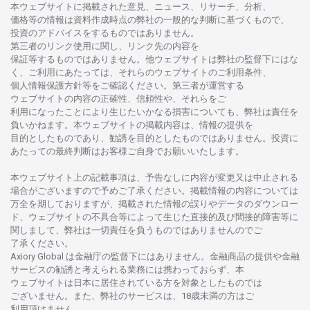
本
ウェブサイトに
掲載さ
れた
意見、ニュース、リサーチ、分析、
価格等の
情報は
資料作成時点の
弊社の
一般的な
判断に
基づくもので、
投資の
アドバイスを
するもの
では
ありません。
第三者の
リンク
使用に
関し、
リンク
先の
内容を
保証等するものではありません。
他
ウェブサイトは
弊社の
監督下にはな
く、
ご
利用に
あたっては、
それらの
ウェブサイトの
ご
利用条件、
個人情報保護方針等を
ご
確認ください。
第三者が
運営する
ウェブサイトの
内容の
正確性、信頼性や、それらをご
利用になったことにより
生じたいかな
る
損害についても、
弊社は
責任を
負いかね
ます。
本
ウェブサイトの
掲載内容は、
情報の
提供を
目的としたもの
であり、
勧誘を
目的としたもの
では
ありません。
投資に
あたっての
最終判断は
お
客様ご
自身でお
願いいたします。
本
ウェブサイト
上の
記載事項は、
予告なしに
内容が
変更又は
中止さ
れる
場合がございますので
予めご
了承ください。
掲載情報の
内容については
万全を
期しておりますが、
掲載さ
れた
情報の
誤りや
データの
ダウンロー
ド、
ウェブサイトの
不具合等に
よって
生じた
直接的及び
間接的障害等に
関し
まして、
弊社は
一切責任を
負うものではありませんのでご
了承ください
。
Axiory Global は
金融庁の
監督下にはありません。
金融商品の
提供や
金融
サービスの
勧誘と
考えられる
業務には
携わっておらず、
本
ウェブサイトは
日本に
居住さ
れて
いる
方を
対象としたもの
では
ございません。
また、
弊社の
サービスは、18
歳未満の
方は
ご
利用頂けません
。