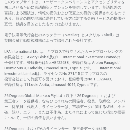
このウェブサイトは、
ユーザーエクスペリエンスと
アクセシビリティを
向上さ
せるために
言語翻訳
オプションを
提供しています。
英語以外の
言語に
よる
翻訳は、
情報の
提供および
便宜上の
目的で
提供さ
れるもの
で
あり、
特定の
国や
地域に
居住している
方に
対する
金融
サービスの
提供や
宣伝、
勧誘を
目的としたもの
では
ありません。
電子決済等代行会社の
ネッテラー
（Neteller）と
スクリル
（Skrill）は
英国金融行動監視機構に
よって
認可さ
れた
会社です。
LFA International Ltd は、
キプロスで
設立さ
れた
カードプロセシングの
有限会社で、Axiory Global
及び
L.F. International Investment Limitedの
子会社です。
登録番号は
No.HE422638、
登録住所は
Aiolou Panagioti
Diomidous 9, Katholiki, Limassol 3020, Cyprus です。L.F. International
Investment Limitedは、
ライセンス
No.271/15 にて
キプロスの
投資会社として
許認可を
受けており、
登録番号は
No. HE329493、
登録住所は
11 Louki Akrita, Limassol 4044, Cyprus です。
26 Degrees Global Markets Pty Ltd（以下「26 Degrees」）
および
第三者
データ
提供者、ならびにそれらの関係者、役員、取締役、メンバ
ー、従業員、代理人、ライセンサーは、
市場
データに
関する
遅延、不正
確、誤り、エラー、
または
不作為、
またそれに
よって
生じた
損失や
損害
について、
一切の
責任を
負いません。
26 Degrees、
およびその
ライセンサー、
第三者
データ
提供者、