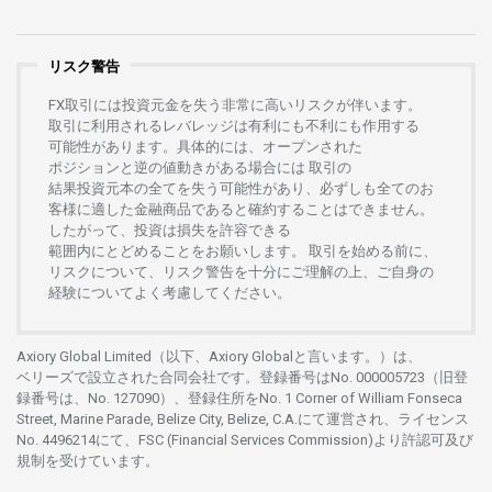
リスク警告
FX
取引には
投資元金を
失う
非常に
高い
リスクが
伴います。
取引に
利用さ
れる
レバレッジは
有利にも
不利にも
作用する
可能性があります。
具体的には、
オープンさ
れた
ポジションと
逆の
値動きがある
場合には
取引の
結果投資元本の
全てを
失う
可能性があり、
必ずしも
全てのお
客様に
適した
金融商品であると
確約することは
できません。
したがって、
投資は
損失を
許容できる
範囲内にとどめることを
お
願いします
。
取引を
始める
前に、
リスクについて、
リスク
警告を
十分に
ご
理解の
上、
ご
自身の
経験について
よく
考慮してください。
Axiory Global Limited（以下、Axiory Globalと言います。）は、
ベリーズで
設立さ
れた
合同会社です。
登録番号は
No. 000005723（旧登
録番号は、No. 127090）、
登録住所を
No. 1 Corner of William Fonseca
Street, Marine Parade, Belize City, Belize, C.A.にて
運営さ
れ、
ライセンス
No. 4496214
にて、FSC (Financial Services Commission)より
許認可及び
規制を
受けています。