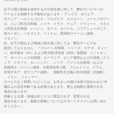
以下の
国の
国籍を
保持する
方や
居住者に
対して、
弊社
サービスへの
アクセスを
制限する
可能性があります
： アンゴラ、ボリビア、
ボスニア
・
ヘルツェゴビナ、ブルガリア、カメルーン、コートジボワー
ル、
コンゴ
民主共和国、ハイチ、イラク、ケニア、クウェート、
ラオス
人民民主共和国、レバノン、モナコ、ネパール、パプアニューギニア、
南
スーダン、ベネズエラ、ベトナム、
英国領
ヴァージン
諸島、
イエメン。
尚、
以下の
国および
地域の
居住者に
対しては、
弊社
サービスを
提供しておりません
：
ベラルーシ
共和国、ベリーズ、カナダ、キュー
バ、
欧州連合
（EU）
および
欧州経済領域
（EEA）加盟国、インドネシ
ア、
モーリシャス
共和国、ルーマニア、
ロシア
連邦および
占領地
（クリ
ミア、ドネツク、ルハンシク）、シリア、
アメリカ
合衆国
（および
米国領土
-
バージン
諸島、合衆国領有小島、プエルトリコ、グアム、
米領
サモア、
北
マリアナ
諸島）、
朝鮮民主主義人民共和国
（北朝鮮）
、イラン 、ミャンマー 。
サービスを
ご
利用いただくには、お
住まいの
国の
法律で
定められた
18
歳以上の
法定年齢である
必要があります。
更な
る
制限が
適用さ
れる
場合があります。
対象となる
国
・
地域は
本
リストに
限定さ
れず、
変更さ
れる
場合があります。
最新の
情報については
サポートデスクに
お
問い
合わ
せくださ
い。