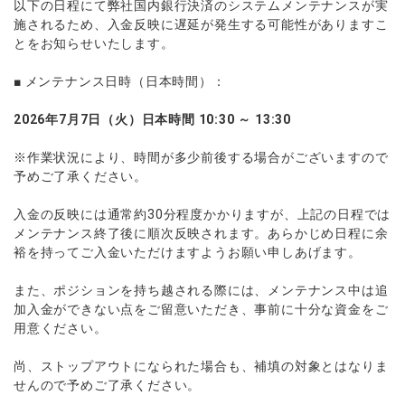
以下の日程にて弊社国内銀行決済のシステムメンテナンスが実
ウォレット口座
お知らせ
企業情報
NEW
AXIORYアプリ
日本時間表示インジケータ
貴金属CFD
取引時間
施されるため、入金反映に遅延が発生する可能性がありますこ
マーケットニュース
ストライク インジケータ
とをお知らせいたします。
会社概要
ソフトコモディティCFD
取引計算シミュレーター
AXIORYポータル
NEW
English
コーポレートニュース
MQLシグナル
NEW
役員紹介
バトルCFD
注文執行ポリシー
■ メンテナンス日時（日本時間）：
日本語
口座開設する
キャンペーン
通貨インデックス
お問合せ
経済指標・予測カレンダー
عربى
トレードガイド
NEW
2026年7月7日（火）日本時間 10:30 ～ 13:30
よくあるご質問
休眠口座と凍結口座
デモ口座を開設する
Русский
※作業状況により、時間が多少前後する場合がございますので
Español
法人のお客様は
こちら
予めご了承ください。
ไทย
Tiếng Việt
入金の反映には通常約30分程度かかりますが、上記の日程では
メンテナンス終了後に順次反映されます。あらかじめ日程に余
裕を持ってご入金いただけますようお願い申しあげます。
また、ポジションを持ち越される際には、メンテナンス中は追
加入金ができない点をご留意いただき、事前に十分な資金をご
用意ください。
尚、ストップアウトになられた場合も、補填の対象とはなりま
せんので予めご了承ください。