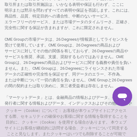
取引所または
取引所施設は、いかな
る
表明や
保証も
行わ
ず、
ここに
明示または
黙示を
問わ
ずすべての
表明や
保証を
否認し
ます。
これには、
商品性、品質、
特定目的への
適合性、
中断のない
サービス、
エラーフリーの
サービス、
または
市場
データの
タイムリーさ、正確さ、
完全性に
関する
保証が
含まれますが、これに
限定さ
れません。
CME Groupの
市場
データは、26 Degreesが
情報源として
ライセンスを
受けて
使用しています。
CME Groupは、26 Degreesの
商品および
サービスに
対してその
他の
関係を
有しておらず、26 Degreesの
商品や
サービスを
推奨、承認、支援、
奨励するものではありません。
CME
Groupは、26 Degreesの
商品および
サービスに
関する
義務や
責任を
負い
ません。また、CME Groupは、26 Degreesに
ライセンスさ
れた
市場
データの
正確性や
完全性を
保証せず、
同
データの
エラー、不作為、
または
中断について
一切の
責任を
負いません。
CME Groupと26 Degrees
の
間の
契約または
取り
決めに、
第三者受益者は
存在し
ません。
「マーケットデータ」とは、
金融商品の
情報および
データ、
金融商品の
発行者に
関する
情報および
データ、
インデックスおよびその
他の
情報や
データを
指し、26 Degreesまたは26 Degrees
グループ
会社が
提供する
クッキー（Cookie）について： お客様が本ウェブサイトにアクセス
製品や
サービスの
一部として、
更新頻度を
問わ
ず
提供さ
れるものを
する際、セキュリティの確保やお客様に関する情報を取得することを
意味し
ます。
目的に、クッキー（Cookie）を使用する場合があります。 本ウェブ
サイトにお客様が継続的に訪問する場合、クッキーについて同意する
© 2026
本
ウェブサイトは、AXIORYが
所有
・
運営しています。
ことと見なします。またクッキーはいつでも削除することが可能で