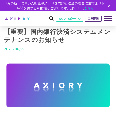
8月の祝日に伴い入出金申請より国内銀行送金の着金に通常よりお
時間を要する可能性がございます。詳しくは
こちら
AXIORYポータル
口座開設
【重要】国内銀行決済システムメン
テナンスのお知らせ
はじめに
2026/06/26
はじめに
取引
ライセンス
取引商品
取引条件
口座
安全性
FX（通貨ペア）
スプレッド・手数料
口座の種類
口座開設
プラットフォーム
現物株式
ゼロカットとロスカット
口座タイプ
口座開設フォーム
プラットフォーム
ツール
パートナー
ETF
スワップとロールオーバー
法人のお客様
必要書類
MT5
MT4/MT5 ヒストリカルデータ
パートナーシップ・プログラム
ニュース
株式CFD
入出金方法
ゼロ口座
開設方法
NEW
MT4
EA(エキスパートアドバイザー)
株価指数CFD
レバレッジ
NEW
イントロデュース・パートナープログラム（IP）
ニュースリリース
会社概要
デモ口座
cTrader
カスタムインジケーター
エネルギーCFD
約定率
特別・VIPプログラム
NEW