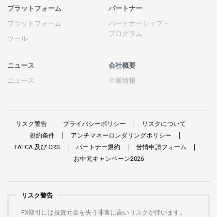
プラットフォーム
パートナー
プラットフォーム
パートナーシップ
・
プログラム
ツール
ニュース
会社概要
ニュース
企業情報
リスク
警告
プライバシーポリシー
リスクについて
規約条件
アンチマネーロンダリングポリシー
FATCA
及び
CRS
パートナー
規約
苦情申請
フォーム
お
中元
キャンペーン
2026
リスク警告
FX
取引には
投資元金を
失う
非常に
高い
リスクが
伴います。