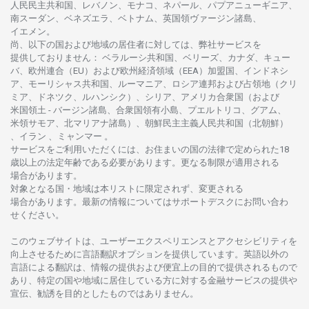
人民民主共和国、レバノン、モナコ、ネパール、パプアニューギニア、
南
スーダン、ベネズエラ、ベトナム、
英国領
ヴァージン
諸島、
イエメン。
尚、
以下の
国および
地域の
居住者に
対しては、
弊社
サービスを
提供しておりません
：
ベラルーシ
共和国、ベリーズ、カナダ、キュー
バ、
欧州連合
（EU）
および
欧州経済領域
（EEA）加盟国、インドネシ
ア、
モーリシャス
共和国、ルーマニア、
ロシア
連邦および
占領地
（クリ
ミア、ドネツク、ルハンシク）、シリア、
アメリカ
合衆国
（および
米国領土
-
バージン
諸島、合衆国領有小島、プエルトリコ、グアム、
米領
サモア、
北
マリアナ
諸島）、
朝鮮民主主義人民共和国
（北朝鮮）
、イラン 、ミャンマー 。
サービスを
ご
利用いただくには、お
住まいの
国の
法律で
定められた
18
歳以上の
法定年齢である
必要があります。
更な
る
制限が
適用さ
れる
場合があります。
対象となる
国
・
地域は
本
リストに
限定さ
れず、
変更さ
れる
場合があります。
最新の
情報については
サポートデスクに
お
問い
合わ
せくださ
い。
このウェブサイトは、
ユーザーエクスペリエンスと
アクセシビリティを
向上さ
せるために
言語翻訳
オプションを
提供しています。
英語以外の
言語に
よる
翻訳は、
情報の
提供および
便宜上の
目的で
提供さ
れるもの
で
あり、
特定の
国や
地域に
居住している
方に
対する
金融
サービスの
提供や
宣伝、
勧誘を
目的としたもの
では
ありません。