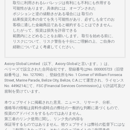
取引に
利用さ
れる
レバレッジは
有利にも
不利にも
作用する
可能性があります。
具体的には、
オープンさ
れた
ポジションと
逆の
値動きがある
場合には
取引の
結果投資元本の
全てを
失う
可能性があり、
必ずしも
全てのお
客様に
適した
金融商品であると
確約することは
できません。
したがって、
投資は
損失を
許容できる
範囲内にとどめることを
お
願いします
。
取引を
始める
前に、
リスクについて、
リスク
警告を
十分に
ご
理解の
上、
ご
自身の
経験について
よく
考慮してください。
Axiory Global Limited（以下、Axiory Globalと言います。）は、
ベリーズで
設立さ
れた
合同会社です。
登録番号は
No. 000005723（旧登
録番号は、No. 127090）、
登録住所を
No. 1 Corner of William Fonseca
Street, Marine Parade, Belize City, Belize, C.A.にて
運営さ
れ、
ライセンス
No. 4496214
にて、FSC (Financial Services Commission)より
許認可及び
規制を
受けています。
本
ウェブサイトに
掲載さ
れた
意見、ニュース、リサーチ、分析、
価格等の
情報は
資料作成時点の
弊社の
一般的な
判断に
基づくもので、
投資の
アドバイスを
するもの
では
ありません。
第三者の
リンク
使用に
関し、
リンク
先の
内容を
保証等するものではありません。
他
ウェブサイトは
弊社の
監督下にはな
く、
ご
利用に
あたっては、
それらの
ウェブサイトの
ご
利用条件、