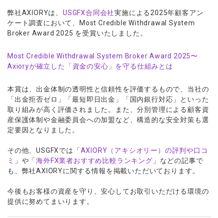
ウォレット口座
お知らせ
企業情報
NEW
AXIORYアプリ
日本時間表示インジケータ
貴金属CFD
弊社AXIORYは、
USGFX合同会社
実施による2025年顧客アン
取引時間
マーケットニュース
ストライク インジケータ
ケート調査において、Most Credible Withdrawal System
会社概要
ソフトコモディティCFD
取引計算シミュレーター
AXIORYポータル
NEW
English
Broker Award 2025 を受賞いたしました。
コーポレートニュース
MQLシグナル
NEW
役員紹介
バトルCFD
注文執行ポリシー
日本語
口座開設する
キャンペーン
通貨インデックス
お問合せ
経済指標・予測カレンダー
Most Credible Withdrawal System Broker Award 2025〜
عربى
トレードガイド
NEW
Axioryが確立した「資金の安心」を守る仕組みとは
よくあるご質問
休眠口座と凍結口座
デモ口座を開設する
Русский
Español
法人のお客様は
こちら
本賞は、出金体制の透明性と信頼性を評価するもので、当社の
「出金拒否ゼロ」「最短即日出金」「国内銀行対応」といった
ไทย
取り組みが高く評価されました。また、分別管理による顧客資
Tiếng Việt
産保護体制や金融委員会への加盟など、構造的な安全対策も選
定要因となりました。
その他、USGFXでは「
AXIORY（アキシオリー）の評判や口コ
ミ
」や「
海外FX業者おすすめ比較ランキング
」などの記事で
も、弊社AXIORYに関する情報を掲載いただいております。
今後もお客様の資産を守り、安心してお取引いただける環境の
提供に努めてまいります。