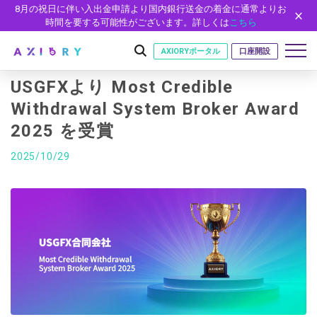
8月の祝日に伴い入出金申請より国内銀行送金の着金に通常よりお
時間を要する可能性がございます。詳しくは
こちら
AXIORYポータル
口座開設
USGFXより Most Credible
Withdrawal System Broker Award
2025 を受賞
はじめに
はじめに
2025/10/29
取引
ライセンス
取引商品
取引条件
口座
安全性
FX（通貨ペア）
スプレッド・手数料
口座の種類
口座開設
プラットフォーム
現物株式
ゼロカットとロスカット
口座タイプ
口座開設フォーム
プラットフォーム
ツール
パートナー
ETF
スワップとロールオーバー
法人のお客様
必要書類
MT5
MT4/MT5 ヒストリカルデータ
パートナーシップ・プログラム
ニュース
株式CFD
入出金方法
ゼロ口座
開設方法
NEW
MT4
EA(エキスパートアドバイザー)
株価指数CFD
レバレッジ
NEW
イントロデュース・パートナープログラム（IP）
ニュースリリース
会社概要
デモ口座
cTrader
カスタムインジケーター
エネルギーCFD
約定率
特別・VIPプログラム
NEW