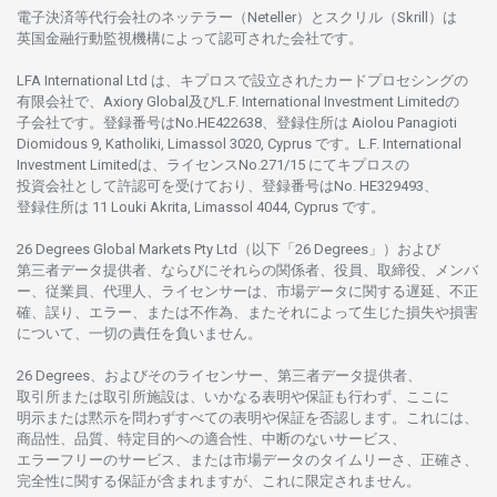
電子決済等代行会社の
ネッテラー
（Neteller）と
スクリル
（Skrill）は
英国金融行動監視機構に
よって
認可さ
れた
会社です。
LFA International Ltd は、
キプロスで
設立さ
れた
カードプロセシングの
有限会社で、Axiory Global
及び
L.F. International Investment Limitedの
子会社です。
登録番号は
No.HE422638、
登録住所は
Aiolou Panagioti
Diomidous 9, Katholiki, Limassol 3020, Cyprus です。L.F. International
Investment Limitedは、
ライセンス
No.271/15 にて
キプロスの
投資会社として
許認可を
受けており、
登録番号は
No. HE329493、
登録住所は
11 Louki Akrita, Limassol 4044, Cyprus です。
26 Degrees Global Markets Pty Ltd（以下「26 Degrees」）
および
第三者
データ
提供者、ならびにそれらの関係者、役員、取締役、メンバ
ー、従業員、代理人、ライセンサーは、
市場
データに
関する
遅延、不正
確、誤り、エラー、
または
不作為、
またそれに
よって
生じた
損失や
損害
について、
一切の
責任を
負いません。
26 Degrees、
およびその
ライセンサー、
第三者
データ
提供者、
取引所または
取引所施設は、いかな
る
表明や
保証も
行わ
ず、
ここに
明示または
黙示を
問わ
ずすべての
表明や
保証を
否認し
ます。
これには、
商品性、品質、
特定目的への
適合性、
中断のない
サービス、
エラーフリーの
サービス、
または
市場
データの
タイムリーさ、正確さ、
完全性に
関する
保証が
含まれますが、これに
限定さ
れません。