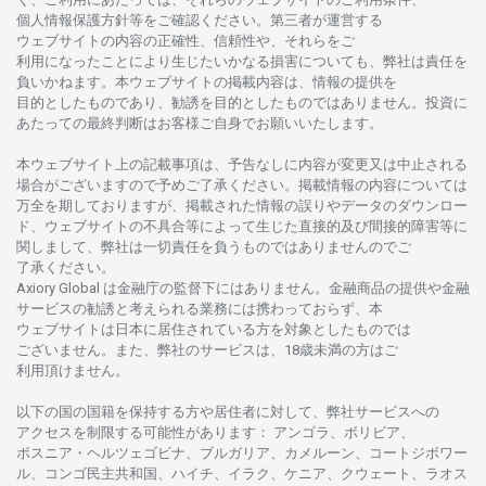
個人情報保護方針等を
ご
確認ください。
第三者が
運営する
ウェブサイトの
内容の
正確性、信頼性や、それらをご
利用になったことにより
生じたいかな
る
損害についても、
弊社は
責任を
負いかね
ます。
本
ウェブサイトの
掲載内容は、
情報の
提供を
目的としたもの
であり、
勧誘を
目的としたもの
では
ありません。
投資に
あたっての
最終判断は
お
客様ご
自身でお
願いいたします。
本
ウェブサイト
上の
記載事項は、
予告なしに
内容が
変更又は
中止さ
れる
場合がございますので
予めご
了承ください。
掲載情報の
内容については
万全を
期しておりますが、
掲載さ
れた
情報の
誤りや
データの
ダウンロー
ド、
ウェブサイトの
不具合等に
よって
生じた
直接的及び
間接的障害等に
関し
まして、
弊社は
一切責任を
負うものではありませんのでご
了承ください
。
Axiory Global は
金融庁の
監督下にはありません。
金融商品の
提供や
金融
サービスの
勧誘と
考えられる
業務には
携わっておらず、
本
ウェブサイトは
日本に
居住さ
れて
いる
方を
対象としたもの
では
ございません。
また、
弊社の
サービスは、18
歳未満の
方は
ご
利用頂けません
。
以下の
国の
国籍を
保持する
方や
居住者に
対して、
弊社
サービスへの
アクセスを
制限する
可能性があります
： アンゴラ、ボリビア、
ボスニア
・
ヘルツェゴビナ、ブルガリア、カメルーン、コートジボワー
ル、
コンゴ
民主共和国、ハイチ、イラク、ケニア、クウェート、
ラオス