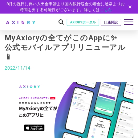
8月の祝日に伴い入出金申請より国内銀行送金の着金に通常よりお
時間を要する可能性がございます。詳しくは
こちら
AXIORYポータル
口座開設
MyAxioryの全てがこのAppに✨
公式モバイルアプリリニューアル
📱
はじめに
はじめに
2022/11/14
取引
ライセンス
取引商品
取引条件
口座
安全性
FX（通貨ペア）
スプレッド・手数料
口座の種類
口座開設
プラットフォーム
現物株式
ゼロカットとロスカット
口座タイプ
口座開設フォーム
プラットフォーム
ツール
パートナー
ETF
スワップとロールオーバー
法人のお客様
必要書類
MT5
MT4/MT5 ヒストリカルデータ
パートナーシップ・プログラム
ニュース
株式CFD
入出金方法
ゼロ口座
開設方法
NEW
MT4
EA(エキスパートアドバイザー)
株価指数CFD
レバレッジ
NEW
イントロデュース・パートナープログラム（IP）
ニュースリリース
会社概要
デモ口座
cTrader
カスタムインジケーター
エネルギーCFD
約定率
特別・VIPプログラム
NEW