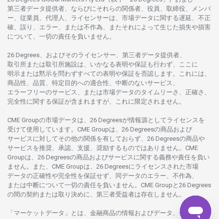
第三者
データ
提供者、ならびにそれらの関係者、役員、取締役、メンバ
ー、従業員、代理人、ライセンサーは、
市場
データに
関する
遅延、不正
確、誤り、エラー、
または
不作為、
またそれに
よって
生じた
損失や
損害
について、
一切の
責任を
負いません。
26 Degrees、
およびその
ライセンサー、
第三者
データ
提供者、
取引所または
取引所施設は、いかな
る
表明や
保証も
行わ
ず、
ここに
明示または
黙示を
問わ
ずすべての
表明や
保証を
否認し
ます。
これには、
商品性、品質、
特定目的への
適合性、
中断のない
サービス、
エラーフリーの
サービス、
または
市場
データの
タイムリーさ、正確さ、
完全性に
関する
保証が
含まれますが、これに
限定さ
れません。
CME Groupの
市場
データは、26 Degreesが
情報源として
ライセンスを
受けて
使用しています。
CME Groupは、26 Degreesの
商品および
サービスに
対してその
他の
関係を
有しておらず、26 Degreesの
商品や
サービスを
推奨、承認、支援、
奨励するものではありません。
CME
Groupは、26 Degreesの
商品および
サービスに
関する
義務や
責任を
負い
ません。また、CME Groupは、26 Degreesに
ライセンスさ
れた
市場
データの
正確性や
完全性を
保証せず、
同
データの
エラー、不作為、
または
中断について
一切の
責任を
負いません。
CME Groupと26 Degrees
の
間の
契約または
取り
決めに、
第三者受益者は
存在し
ません。
「マーケットデータ」とは、
金融商品の
情報および
データ、
金融商品の