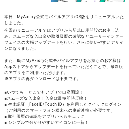
ウォレット口座
お知らせ
企業情報
NEW
AXIORYアプリ
日本時間表示インジケータ
貴金属CFD
取引時間
マーケットニュース
ストライク インジケータ
会社概要
ソフトコモディティCFD
取引計算シミュレーター
AXIORYポータル
NEW
本日、MyAxiory公式モバイルアプリiOS版をリニューアルいた
English
コーポレートニュース
MQLシグナル
NEW
しました。
役員紹介
バトルCFD
注文執行ポリシー
日本語
口座開設する
キャンペーン
今回のリニューアルではアプリから新規口座開設のお申し込
通貨インデックス
お問合せ
経済指標・予測カレンダー
عربى
み、スムーズな入出金や取引履歴の確認などユーザーインター
トレードガイド
NEW
よくあるご質問
休眠口座と凍結口座
デモ口座を開設する
フェイスの大幅アップデートを行い、さらに使いやすいデザイ
Русский
ンになりました。
Español
法人のお客様は
こちら
ไทย
また、既にMyAxiory公式モバイルアプリをお持ちのお客様は
Appストアからアップデートを行っていただくことで、最新版
Tiếng Việt
のアプリをご利用いただけます。
※アプリの再ダウンロードは不要です。
■いつでも・どこでもアプリで口座開設！
■スムーズな入出金！入金は最短即時反映！
■ 生体認証（FaceID/Touch ID）を利用したクイックログイン
（ご利用のスマートフォン端末への事前連携が必要です）
■ 取引履歴の確認をアプリからもチェック
■ シンプルで分かりやすいアイコンに一新！