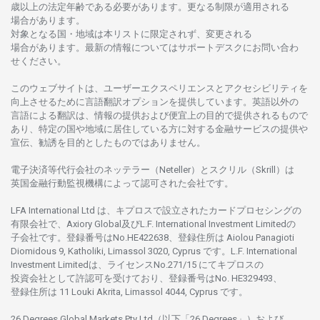
歳以上の
法定年齢である
必要があります。
更な
る
制限が
適用さ
れる
場合があります。
対象となる
国
・
地域は
本
リストに
限定さ
れず、
変更さ
れる
場合があります。
最新の
情報については
サポートデスクに
お
問い
合わ
せくださ
い。
このウェブサイトは、
ユーザーエクスペリエンスと
アクセシビリティを
向上さ
せるために
言語翻訳
オプションを
提供しています。
英語以外の
言語に
よる
翻訳は、
情報の
提供および
便宜上の
目的で
提供さ
れるもの
で
あり、
特定の
国や
地域に
居住している
方に
対する
金融
サービスの
提供や
宣伝、
勧誘を
目的としたもの
では
ありません。
電子決済等代行会社の
ネッテラー
（Neteller）と
スクリル
（Skrill）は
英国金融行動監視機構に
よって
認可さ
れた
会社です。
LFA International Ltd は、
キプロスで
設立さ
れた
カードプロセシングの
有限会社で、Axiory Global
及び
L.F. International Investment Limitedの
子会社です。
登録番号は
No.HE422638、
登録住所は
Aiolou Panagioti
Diomidous 9, Katholiki, Limassol 3020, Cyprus です。L.F. International
Investment Limitedは、
ライセンス
No.271/15 にて
キプロスの
投資会社として
許認可を
受けており、
登録番号は
No. HE329493、
登録住所は
11 Louki Akrita, Limassol 4044, Cyprus です。
26 Degrees Global Markets Pty Ltd（以下「26 Degrees」）
および