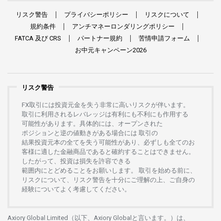
リスク
警告
プライバシーポリシー
リスクについて
規約条件
アンチマネーロンダリングポリシー
FATCA
及び
CRS
パートナー
規約
苦情申請
フォーム
お
中元
キャンペーン
2026
リスク警告
FX
取引には
投資元金を
失う
非常に
高い
リスクが
伴います。
取引に
利用さ
れる
レバレッジは
有利にも
不利にも
作用する
可能性があります。
具体的には、
オープンさ
れた
ポジションと
逆の
値動きがある
場合には
取引の
結果投資元本の
全てを
失う
可能性があり、
必ずしも
全てのお
客様に
適した
金融商品であると
確約することは
できません。
したがって、
投資は
損失を
許容できる
範囲内にとどめることを
お
願いします
。
取引を
始める
前に、
リスクについて、
リスク
警告を
十分に
ご
理解の
上、
ご
自身の
経験について
よく
考慮してください。
Axiory Global Limited（以下、Axiory Globalと言います。）は、