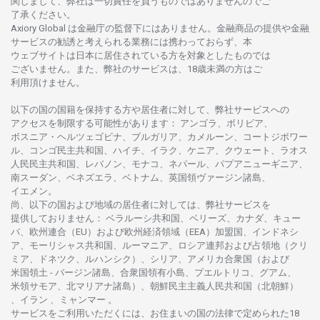
関し
まして、
弊社は
一切責任を
負うものではありませんのでご
了承ください
。
Axiory Global は
金融庁の
監督下にはありません。
金融商品の
提供や
金融
サービスの
勧誘と
考えられる
業務には
携わっておらず、
本
ウェブサイトは
日本に
居住さ
れて
いる
方を
対象としたもの
では
ございません。
また、
弊社の
サービスは、18
歳未満の
方は
ご
利用頂けません
。
以下の
国の
国籍を
保持する
方や
居住者に
対して、
弊社
サービスへの
アクセスを
制限する
可能性があります
： アンゴラ、ボリビア、
ボスニア
・
ヘルツェゴビナ、ブルガリア、カメルーン、コートジボワー
ル、
コンゴ
民主共和国、ハイチ、イラク、ケニア、クウェート、
ラオス
人民民主共和国、レバノン、モナコ、ネパール、パプアニューギニア、
南
スーダン、ベネズエラ、ベトナム、
英国領
ヴァージン
諸島、
イエメン。
尚、
以下の
国および
地域の
居住者に
対しては、
弊社
サービスを
提供しておりません
：
ベラルーシ
共和国、ベリーズ、カナダ、キュー
バ、
欧州連合
（EU）
および
欧州経済領域
（EEA）加盟国、インドネシ
ア、
モーリシャス
共和国、ルーマニア、
ロシア
連邦および
占領地
（クリ
ミア、ドネツク、ルハンシク）、シリア、
アメリカ
合衆国
（および
米国領土
-
バージン
諸島、合衆国領有小島、プエルトリコ、グアム、
米領
サモア、
北
マリアナ
諸島）、
朝鮮民主主義人民共和国
（北朝鮮）
、イラン 、ミャンマー 。
サービスを
ご
利用いただくには、お
住まいの
国の
法律で
定められた
18