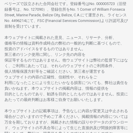
ベリーズで
設立さ
れた
合同会社です。
登録番号は
No. 000005723（旧登
録番号は、No. 127090）、
登録住所を
No. 1 Corner of William Fonseca
Street, Marine Parade, Belize City, Belize, C.A.にて
運営さ
れ、
ライセンス
No. 4496214
にて、FSC (Financial Services Commission)より
許認可及び
規制を
受けています。
本
ウェブサイトに
掲載さ
れた
意見、ニュース、リサーチ、分析、
価格等の
情報は
資料作成時点の
弊社の
一般的な
判断に
基づくもので、
投資の
アドバイスを
するもの
では
ありません。
第三者の
リンク
使用に
関し、
リンク
先の
内容を
保証等するものではありません。
他
ウェブサイトは
弊社の
監督下にはな
く、
ご
利用に
あたっては、
それらの
ウェブサイトの
ご
利用条件、
個人情報保護方針等を
ご
確認ください。
第三者が
運営する
ウェブサイトの
内容の
正確性、信頼性や、それらをご
利用になったことにより
生じたいかな
る
損害についても、
弊社は
責任を
負いかね
ます。
本
ウェブサイトの
掲載内容は、
情報の
提供を
目的としたもの
であり、
勧誘を
目的としたもの
では
ありません。
投資に
あたっての
最終判断は
お
客様ご
自身でお
願いいたします。
本
ウェブサイト
上の
記載事項は、
予告なしに
内容が
変更又は
中止さ
れる
場合がございますので
予めご
了承ください。
掲載情報の
内容については
万全を
期しておりますが、
掲載さ
れた
情報の
誤りや
データの
ダウンロー
ド、
ウェブサイトの
不具合等に
よって
生じた
直接的及び
間接的障害等に